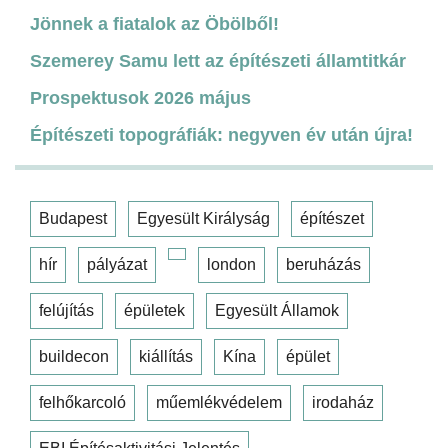
Jönnek a fiatalok az Öbölből!
Szemerey Samu lett az építészeti államtitkár
Prospektusok 2026 május
Építészeti topográfiák: negyven év után újra!
Budapest
Egyesült Királyság
építészet
hír
pályázat
london
beruházás
felújítás
épületek
Egyesült Államok
buildecon
kiállítás
Kína
épület
felhőkarcoló
műemlékvédelem
irodaház