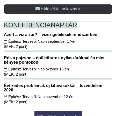
Hírlevél-feliratkozás >
KONFERENCIA
NAPTÁR
Azért a víz a zűr? – vízszigetelések rendszerben
Építész Tervezői Nap szeptember 17-én
(MÉK: 2 pont)
Rés a pajzson – épületburok nyílászáróknál és más
kényes pontokon
Építész Tervezői Nap október 15-én
(MÉK: 2 pont)
Évtizedes problémák új kihívásokkal – tűzvédelem
2026
Építész Tervezői Nap november 12-én
(MÉK: 2 pont)