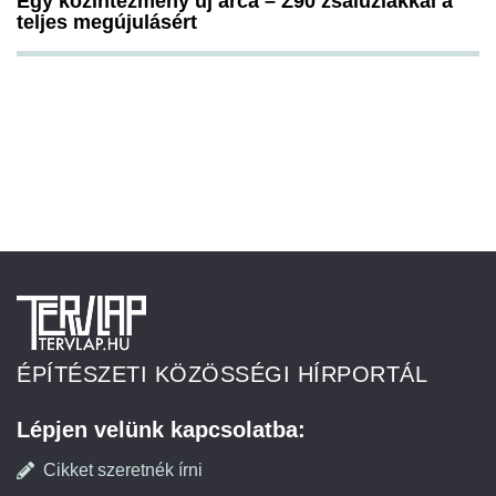
Egy közintézmény új arca – Z90 zsaluziákkal a
teljes megújulásért
ÉPÍTÉSZETI KÖZÖSSÉGI HÍRPORTÁL
Lépjen velünk kapcsolatba:
Cikket szeretnék írni