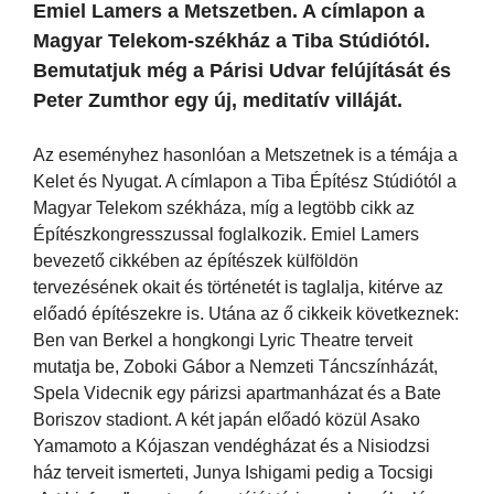
Emiel Lamers a Metszetben. A címlapon a
Magyar Telekom-székház a Tiba Stúdiótól.
Bemutatjuk még a Párisi Udvar felújítását és
Peter Zumthor egy új, meditatív villáját.
Az eseményhez hasonlóan a Metszetnek is a témája a
Kelet és Nyugat. A címlapon a Tiba Építész Stúdiótól a
Magyar Telekom székháza, míg a legtöbb cikk az
Építészkongresszussal foglalkozik. Emiel Lamers
bevezető cikkében az építészek külföldön
tervezésének okait és történetét is taglalja, kitérve az
előadó építészekre is. Utána az ő cikkeik következnek:
Ben van Berkel a hongkongi Lyric Theatre terveit
mutatja be, Zoboki Gábor a Nemzeti Táncszínházát,
Spela Videcnik egy párizsi apartmanházat és a Bate
Boriszov stadiont. A két japán előadó közül Asako
Yamamoto a Kójaszan vendégházat és a Nisiodzsi
ház terveit ismerteti, Junya Ishigami pedig a Tocsigi