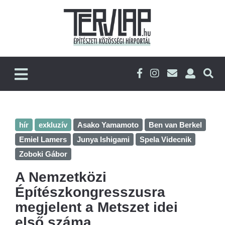
hír
exkluzív
Asako Yamamoto
Ben van Berkel
Emiel Lamers
Junya Ishigami
Spela Videcnik
Zoboki Gábor
A Nemzetközi
Építészkongresszusra
megjelent a Metszet idei
első száma