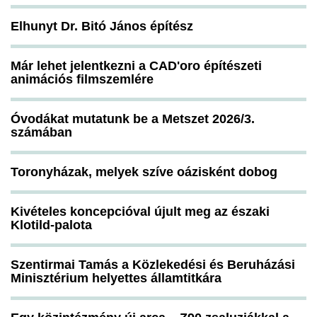
Elhunyt Dr. Bitó János építész
Már lehet jelentkezni a CAD'oro építészeti
animációs filmszemlére
Óvodákat mutatunk be a Metszet 2026/3.
számában
Toronyházak, melyek szíve oázisként dobog
Kivételes koncepcióval újult meg az északi
Klotild-palota
Szentirmai Tamás a Közlekedési és Beruházási
Minisztérium helyettes államtitkára