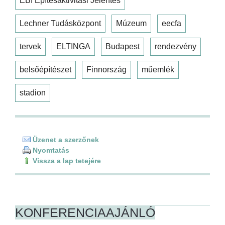
EBI Építésaktivitási Jelentés
Lechner Tudásközpont
Múzeum
eecfa
tervek
ELTINGA
Budapest
rendezvény
belsőépítészet
Finnország
műemlék
stadion
Üzenet a szerzőnek
Nyomtatás
Vissza a lap tetejére
KONFERENCIAAJÁNLÓ