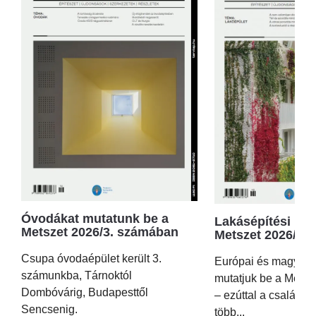
Óvodákat mutatunk be a
Lakásépítési kör
Metszet 2026/3. számában
Metszet 2026/2.
Csupa óvodaépület került 3.
Európai és magyar p
számunkba, Tárnoktól
mutatjuk be a Metsz
Dombóvárig, Budapesttől
– ezúttal a családi 
Sencsenig.
több...