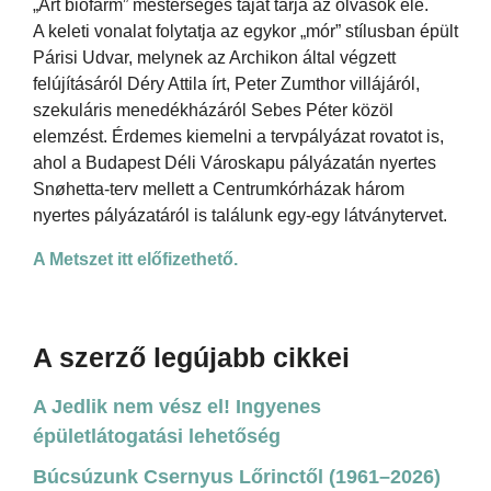
„Art biofarm” mesterséges táját tárja az olvasók elé.
A keleti vonalat folytatja az egykor „mór” stílusban épült
Párisi Udvar, melynek az Archikon által végzett
felújításáról Déry Attila írt, Peter Zumthor villájáról,
szekuláris menedékházáról Sebes Péter közöl
elemzést. Érdemes kiemelni a tervpályázat rovatot is,
ahol a Budapest Déli Városkapu pályázatán nyertes
Snøhetta-terv mellett a Centrumkórházak három
nyertes pályázatáról is találunk egy-egy látványtervet.
A Metszet itt előfizethető.
A szerző legújabb cikkei
A Jedlik nem vész el! Ingyenes
épületlátogatási lehetőség
Búcsúzunk Csernyus Lőrinctől (1961–2026)