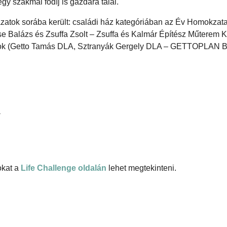
egy szakmai fődíj is gazdára talál.
ázatok sorába került: családi ház kategóriában az Év Homokzata
Balázs és Zsuffa Zsolt – Zsuffa és Kalmár Építész Műterem Kft
rnok (Getto Tamás DLA, Sztranyák Gergely DLA – GETTOPLAN Bt
a
okat a
Life Challenge oldalán
lehet megtekinteni.