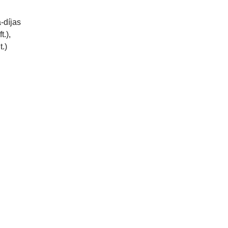
-díjas
.),
.)