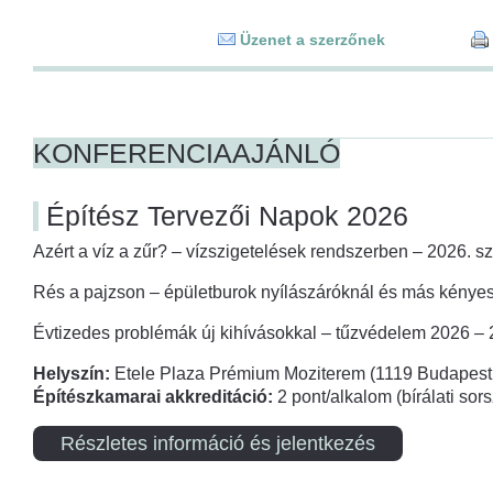
Üzenet a szerzőnek
KONFERENCIAAJÁNLÓ
Építész Tervezői Napok 2026
Azért a víz a zűr? – vízszigetelések rendszerben – 2026. s
Rés a pajzson – épületburok nyílászáróknál és más kényes
Évtizedes problémák új kihívásokkal – tűzvédelem 2026 –
Helyszín:
Etele Plaza Prémium Moziterem (1119 Budapest,
Építészkamarai akkreditáció:
2 pont/alkalom (bírálati so
Részletes információ és jelentkezés