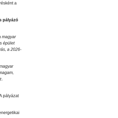
résként a
es pályázó
 a magyar
s épület
ás, a 2026-
 magyar
m magam,
z.
A pályázat
energetikai