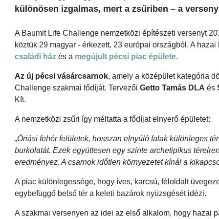
különösen izgalmas, mert a zsűriben – a verseny 
A Baumit Life Challenge nemzetközi építészeti versenyt 201
köztük 29 magyar - érkezett, 23 európai országból. A hazai
családi ház
és a
megújult pécsi piac épülete
.
Az új pécsi vásárcsarnok
, amely a középület kategória d
Challenge szakmai fődíját. Tervezői
Getto Tamás DLA
és
Kft.
A nemzetközi zsűri így méltatta a fődíjat elnyerő épületet:
„Óriási fehér felületek, hosszan elnyúló falak különleges
burkolatát. Ezek együttesen egy szinte archetipikus térelre
eredményez. A csarnok időtlen környezetet kínál a kikapc
A piac különlegessége, hogy íves, karcsú, féloldalt üvegeze
egybefüggő belső tér a keleti bazárok nyüzsgését idézi.
A szakmai versenyen az idei az első alkalom, hogy hazai p