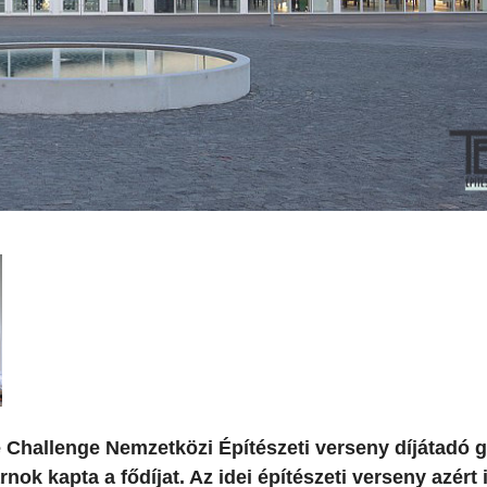
e Challenge Nemzetközi Építészeti verseny díjátadó gá
k kapta a fődíjat. Az idei építészeti verseny azért i