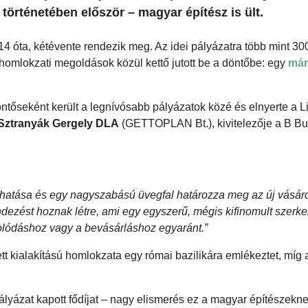
történetében először – magyar építész is ült.
4 óta, kétévente rendezik meg. Az idei pályázatra több mint 30
 homlokzati megoldások közül kettő jutott be a döntőbe: egy
már
öntőseként került a legnívósabb pályázatok közé és elnyerte a Li
Sztranyák Gergely DLA
(GETTOPLAN Bt.), kivitelezője a B Bu
 térhatása és egy nagyszabású üvegfal határozza meg az új vásá
ndezést hoznak létre, ami egy egyszerű, mégis kifinomult szerke
solódáshoz vagy a bevásárláshoz egyaránt.”
tt kialakítású homlokzata egy római bazilikára emlékeztet, míg 
ályázat kapott fődíjat – nagy elismerés ez a magyar építészekn