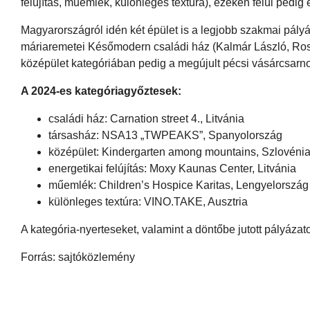
felújítás, műemlék, különleges textúra), ezeken felül pedig 
Magyarországról idén két épület is a legjobb szakmai pály
máriaremetei Későmodern családi ház (Kalmár László, Rose 
középület kategóriában pedig a megújult pécsi vásárcsa
A 2024-es kategóriagyőztesek:
családi ház: Carnation street 4., Litvánia
társasház: NSA13 „TWPEAKS”, Spanyolország
középület: Kindergarten among mountains, Szlovéni
energetikai felújítás: Moxy Kaunas Center, Litvánia
műemlék: Children’s Hospice Karitas, Lengyelország
különleges textúra: VINO.TAKE, Ausztria
A kategória-nyerteseket, valamint a döntőbe jutott pályázat
Forrás: sajtóközlemény