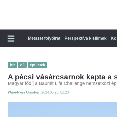
Metszet folyóirat
Perspektíva kisfilmek
Ko
hír
díj
épületek
A pécsi vásárcsarnok kapta a 
Magyar fődíj a Baumit Life Challenge nemzetközi ép
Ware-Nagy Orsolya
|
2024.05.25. 01:28