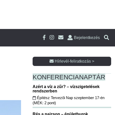
Bejelentkezés
Hírlevél-feliratkozás >
KONFERENCIA
NAPTÁR
Azért a víz a zűr? – vízszigetelések
rendszerben
Építész Tervezői Nap szeptember 17-én
(MÉK: 2 pont)
Rés a pajzson – épületburok