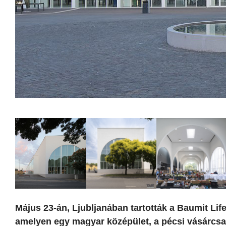
Május 23-án, Ljubljanában tartották a Baumit Lif
amelyen egy magyar középület, a pécsi vásárcsarno