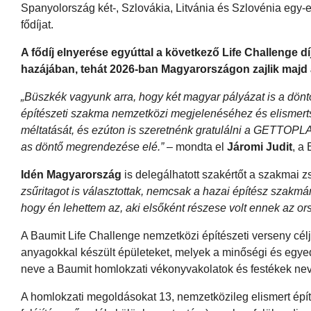
Spanyolország két-, Szlovákia, Litvánia és Szlovénia egy
fődíjat.
A fődíj elnyerése egyúttal a következő Life Challenge 
hazájában, tehát 2026-ban Magyarországon zajlik majd 
„Büszkék vagyunk arra, hogy két magyar pályázat is a dön
építészeti szakma nemzetközi megjelenéséhez és elismertsé
méltatását, és ezúton is szeretnénk gratulálni a GETTOPL
as döntő megrendezése elé.”
– mondta el
Járomi Judit
, a
Idén Magyarország
is delegálhatott szakértőt a szakmai z
zsűritagot is választottak, nemcsak a hazai építész szakm
hogy én lehettem az, aki elsőként részese volt ennek az o
A Baumit Life Challenge nemzetközi építészeti verseny cé
anyagokkal készült épületeket, melyek a minőségi és egyed
neve a Baumit homlokzati vékonyvakolatok és festékek nevér
A homlokzati megoldásokat 13, nemzetközileg elismert építé