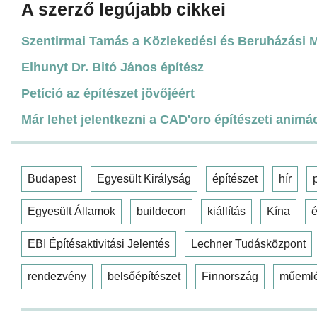
A szerző legújabb cikkei
Szentirmai Tamás a Közlekedési és Beruházási Mi
Elhunyt Dr. Bitó János építész
Petíció az építészet jövőjéért
Már lehet jelentkezni a CAD'oro építészeti animá
Budapest
Egyesült Királyság
építészet
hír
Egyesült Államok
buildecon
kiállítás
Kína
é
EBI Építésaktivitási Jelentés
Lechner Tudásközpont
rendezvény
belsőépítészet
Finnország
műeml