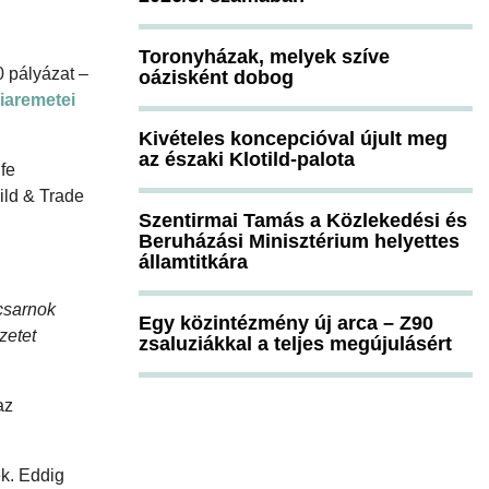
Toronyházak, melyek szíve
0 pályázat –
oázisként dobog
iaremetei
Kivételes koncepcióval újult meg
az északi Klotild-palota
fe
ild & Trade
Szentirmai Tamás a Közlekedési és
Beruházási Minisztérium helyettes
államtitkára
rcsarnok
Egy közintézmény új arca – Z90
zetet
zsaluziákkal a teljes megújulásért
az
ek. Eddig