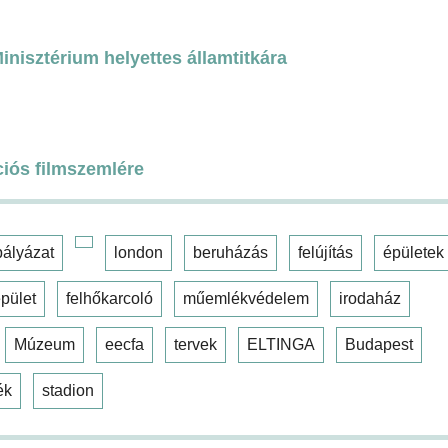
nisztérium helyettes államtitkára
ciós filmszemlére
pályázat
london
beruházás
felújítás
épületek
pület
felhőkarcoló
műemlékvédelem
irodaház
Múzeum
eecfa
tervek
ELTINGA
Budapest
ék
stadion