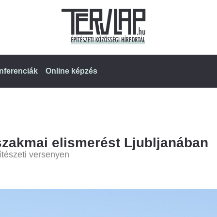
nferenciák
Online képzés
szakmai elismerést Ljubljanában
ítészeti versenyen