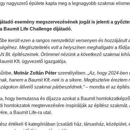
-egy nagyszerű épülete kapta meg a legnagyobb szakmai elisme
díjátadó esemény megszervezésének jogát is jelenti a győzt
a Baumit Life Challenge díjátadó.
tőbe került ezen a rangos nemzetközi versenyen és hozzájárult
géhez. Megtiszteltetés volt a helyszínen meghallgatni a fődíja
AN Bt. építészeinek. Örömmel nézünk a következő szakmai kihív
 Baumit Kft. ügyvezető igazgatója.
sűribe,
Molnár Zoltán Péter
személyében.
„Az, hogy 2024-ben
ának, hanem a Baumit Kft.-nek is a sikere. Megtisztelve érezte
rszágokon átívelő szakmai párbeszédnek.”
– mondta el az építés
lja, hogy bemutassa és díjazza azokat a Baumit homlokzatképző
i homlokzatok megtervezésére inspirálják az építész szakmát. 
e, a Baumit Life-ra utal.
sz értékeli 6 kategóriában (családi ház, társasház, középület, 