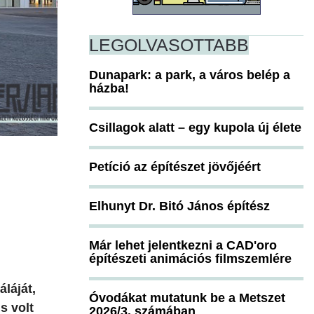
LEGOLVASOTTABB
Dunapark: a park, a város belép a
házba!
Csillagok alatt – egy kupola új élete
Petíció az építészet jövőjéért
Elhunyt Dr. Bitó János építész
Már lehet jelentkezni a CAD'oro
építészeti animációs filmszemlére
láját,
Óvodákat mutatunk be a Metszet
s volt
2026/3. számában