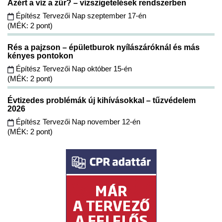
Azért a víz a zűr? – vízszigetelések rendszerben
Építész Tervezői Nap szeptember 17-én
(MÉK: 2 pont)
Rés a pajzson – épületburok nyílászáróknál és más
kényes pontokon
Építész Tervezői Nap október 15-én
(MÉK: 2 pont)
Évtizedes problémák új kihívásokkal – tűzvédelem
2026
Építész Tervezői Nap november 12-én
(MÉK: 2 pont)