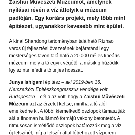
Zaishui Művészeti Múzeumot, amelynek
nyílásai révén a víz átfolyik a múzeum
padlóján. Egy kortárs projekt, mely több mint
építészet, ugyanakkor kevesebb mint épület.
A kínai Shandong tartományban található Rizhao
város új fejlesztési övezetének bejáratánál egy
2
mesterséges tavon található a 20 000 m
-es lineáris
múzeum, mely a tó egyik végétől a másikig húzódik,
így szinte lefedi a tó teljes hosszát.
Junya Ishigami
építész
– aki 2019-ben 16.
Nemzetközi Építészkongresszus vendége volt
Budapesten –
célja az volt, hogy a
Zaishui Művészeti
Múzeum
azt az érzetet keltse, mintha a tó alól
emelkedne ki. A tóból kiemelkedő oszlopok támasztják
alá a finoman hullámzó formájú vékony betontetőt. A
ritmusosan ismétlődő oszlopok határozzák meg a víz
új felszínét, míg a felszín által létrehozott vízperem