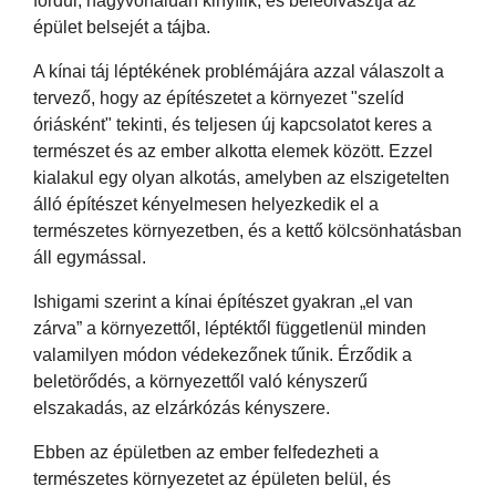
fordul, nagyvonalúan kinyílik, és beleolvasztja az
épület belsejét a tájba.
A kínai táj léptékének problémájára azzal válaszolt a
tervező, hogy az építészetet a környezet "szelíd
óriásként" tekinti, és teljesen új kapcsolatot keres a
természet és az ember alkotta elemek között. Ezzel
kialakul egy olyan alkotás, amelyben az elszigetelten
álló építészet kényelmesen helyezkedik el a
természetes környezetben, és a kettő kölcsönhatásban
áll egymással.
Ishigami szerint a kínai építészet gyakran „el van
zárva” a környezettől, léptéktől függetlenül minden
valamilyen módon védekezőnek tűnik. Érződik a
beletörődés, a környezettől való kényszerű
elszakadás, az elzárkózás kényszere.
Ebben az épületben az ember felfedezheti a
természetes környezetet az épületen belül, és