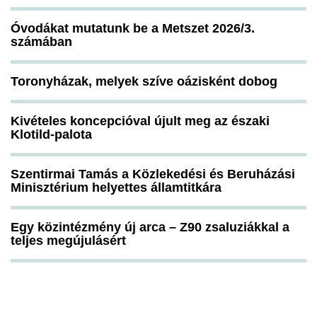
Óvodákat mutatunk be a Metszet 2026/3.
számában
Toronyházak, melyek szíve oázisként dobog
Kivételes koncepcióval újult meg az északi
Klotild-palota
Szentirmai Tamás a Közlekedési és Beruházási
Minisztérium helyettes államtitkára
Egy közintézmény új arca – Z90 zsaluziákkal a
teljes megújulásért