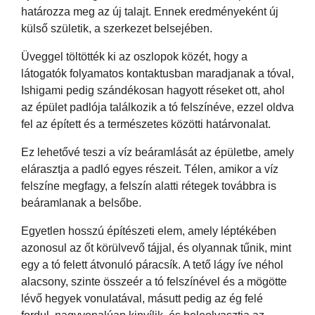
határozza meg az új talajt. Ennek eredményeként új
külső születik, a szerkezet belsejében.
Üveggel töltötték ki az oszlopok közét, hogy a
látogatók folyamatos kontaktusban maradjanak a tóval,
Ishigami pedig szándékosan hagyott réseket ott, ahol
az épület padlója találkozik a tó felszínéve, ezzel oldva
fel az épített és a természetes közötti határvonalat.
Ez lehetővé teszi a víz beáramlását az épületbe, amely
elárasztja a padló egyes részeit. Télen, amikor a víz
felszíne megfagy, a felszín alatti rétegek továbbra is
beáramlanak a belsőbe.
Egyetlen hosszú építészeti elem, amely léptékében
azonosul az őt körülvevő tájjal, és olyannak tűnik, mint
egy a tó felett átvonuló páracsík. A tető lágy íve néhol
alacsony, szinte összeér a tó felszínével és a mögötte
lévő hegyek vonulatával, másutt pedig az ég felé