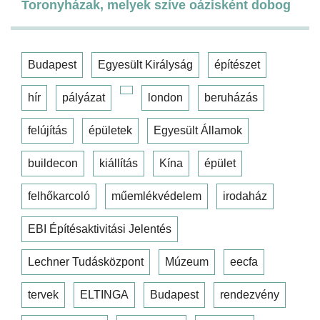
Toronyházak, melyek szíve oázisként dobog
Budapest
Egyesült Királyság
építészet
hír
pályázat
london
beruházás
felújítás
épületek
Egyesült Államok
buildecon
kiállítás
Kína
épület
felhőkarcoló
műemlékvédelem
irodaház
EBI Építésaktivitási Jelentés
Lechner Tudásközpont
Múzeum
eecfa
tervek
ELTINGA
Budapest
rendezvény