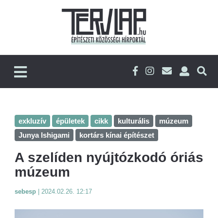
exkluzív
épületek
cikk
kulturális
múzeum
Junya Ishigami
kortárs kínai építészet
A szelíden nyújtózkodó óriás
múzeum
sebesp
|
2024.02.26. 12:17