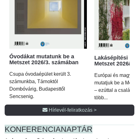
Óvodákat mutatunk be a
Lakásépítési kör
Metszet 2026/3. számában
Metszet 2026/2.
Csupa óvodaépület került 3.
Európai és magyar p
számunkba, Tárnoktól
mutatjuk be a Metsz
Dombóvárig, Budapesttől
– ezúttal a családi 
Sencsenig.
több...
Hírlevél-feliratkozás >
KONFERENCIA
NAPTÁR