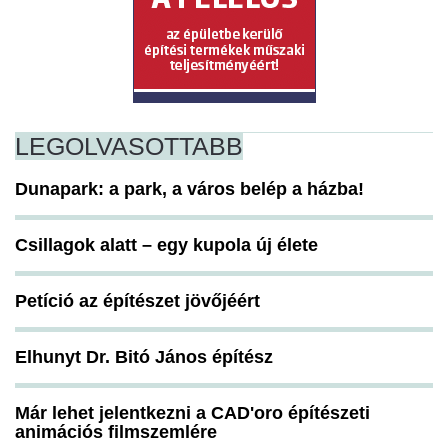
LEGOLVASOTTABB
Dunapark: a park, a város belép a házba!
Csillagok alatt – egy kupola új élete
Petíció az építészet jövőjéért
Elhunyt Dr. Bitó János építész
Már lehet jelentkezni a CAD'oro építészeti
animációs filmszemlére