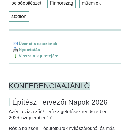
belsőépítészet
Finnország
műemlék
stadion
Üzenet a szerzőnek
Nyomtatás
Vissza a lap tetejére
KONFERENCIAAJÁNLÓ
Építész Tervezői Napok 2026
Azért a víz a zűr? – vízszigetelések rendszerben –
2026. szeptember 17.
Rés a pajzson – épületburok nyílászáróknál és más