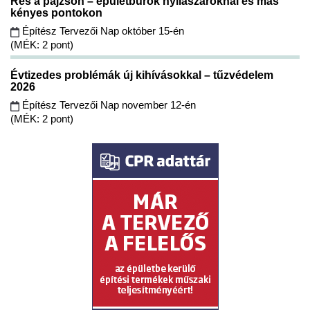
Rés a pajzson – épületburok nyílászáróknál és más
kényes pontokon
Építész Tervezői Nap október 15-én
(MÉK: 2 pont)
Évtizedes problémák új kihívásokkal – tűzvédelem
2026
Építész Tervezői Nap november 12-én
(MÉK: 2 pont)