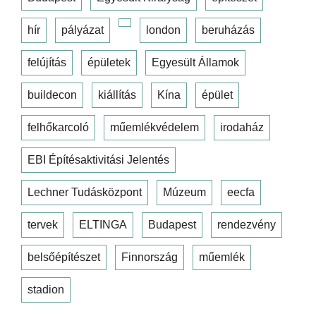
hír
pályázat
london
beruházás
felújítás
épületek
Egyesült Államok
buildecon
kiállítás
Kína
épület
felhőkarcoló
műemlékvédelem
irodaház
EBI Építésaktivitási Jelentés
Lechner Tudásközpont
Múzeum
eecfa
tervek
ELTINGA
Budapest
rendezvény
belsőépítészet
Finnország
műemlék
stadion