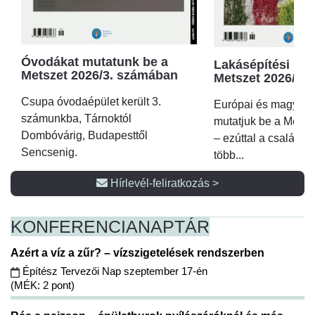
Óvodákat mutatunk be a
Lakásépítési kör
Metszet 2026/3. számában
Metszet 2026/2.
Csupa óvodaépület került 3.
Európai és magyar p
számunkba, Tárnoktól
mutatjuk be a Metsz
Dombóvárig, Budapesttől
– ezúttal a családi 
Sencsenig.
több...
Hírlevél-feliratkozás >
KONFERENCIA
NAPTÁR
Azért a víz a zűr? – vízszigetelések rendszerben
Építész Tervezői Nap szeptember 17-én
(MÉK: 2 pont)