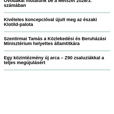
Óvodákat mutatunk be a Metszet 2026/3.
számában
Kivételes koncepcióval újult meg az északi
Klotild-palota
Szentirmai Tamás a Közlekedési és Beruházási
Minisztérium helyettes államtitkára
Egy közintézmény új arca – Z90 zsaluziákkal a
teljes megújulásért