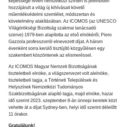
képessége révén nemzetközi szinten is jelentősen
hozzájárult a világ új kihívásait követő
műemlékvédelmi szemlélet, módszertan és
követelmény alakításában. Az ICOMOS (az UNESCO
Világörökségi Bizottság szakmai tanácsadó
szerve) 1979-ben alapította az első elnökéről, Piero
Gazzola professzorról elnevezett díjat. A három
évenként sorra kerülő tisztújító közgyűlésen egy
szakembert köszöntenek az elismeréssel.
Az ICOMOS Magyar Nemzeti Bizottságának
tiszteletbeli elnöke, a világszervezet volt alelnöke,
tiszteletbeli tagja, a Történeti Települések és
Helyszínek Nemzetközi Tudományos
Szakbizottságának alapító tagja, majd elnöke, hazai
idő szerint 2023. szeptember 8-án ünnepi keretek közt
vehette át a díjat Sydney-ben, helyi idő szerint délelőtt
11 órakor.
Gratulálunk!