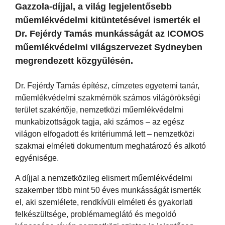
Gazzola-díjjal, a világ legjelentősebb
műemlékvédelmi kitüntetésével ismerték el
Dr. Fejérdy Tamás munkásságát az ICOMOS
műemlékvédelmi világszervezet Sydneyben
megrendezett közgyűlésén.
Dr. Fejérdy Tamás építész, címzetes egyetemi tanár,
műemlékvédelmi szakmérnök számos világörökségi
terület szakértője, nemzetközi műemlékvédelmi
munkabizottságok tagja, aki számos – az egész
világon elfogadott és kritériummá lett – nemzetközi
szakmai elméleti dokumentum meghatározó és alkotó
egyénisége.
A díjjal a nemzetközileg elismert műemlékvédelmi
szakember több mint 50 éves munkásságát ismerték
el, aki szemlélete, rendkívüli elméleti és gyakorlati
felkészültsége, problémameglátó és megoldó