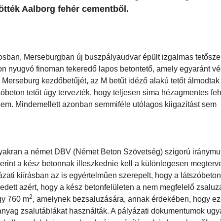
tötték Aalborg fehér cementből.
osban, Merseburgban új buszpályaudvar épült izgalmas tetőszer
on nyugvó finoman tekeredő lapos betontető, amely egyaránt v
k Merseburg kezdőbetűjét, az M betűt idéző alakú tetőt álmodtak
óbeton tetőt úgy tervezték, hogy teljesen sima hézagmentes fehé
em. Mindemellett azonban semmiféle utólagos kiigazítást sem
at gyakran a német DBV (Német Beton Szövetség) szigorú iránymut
zerint a kész betonnak illeszkednie kell a különlegesen megterv
zati kiírásban az is egyértelműen szerepelt, hogy a látszóbeton
ett azért, hogy a kész betonfelületen a nem megfelelő zsaluz
2
egy 760 m
, amelynek bezsaluzására, annak érdekében, hogy ez
műanyag zsalutáblákat használták. A pályázati dokumentumok ugy