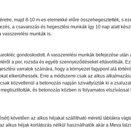
retre, majd 8-10 m-es elemekké előre összehegesztették, s ez
ezés, a csavarozás és hegesztési munkák így 10 nap alatt készü
 vasszerelési munkák is.
arokléc gondoskodott. A vasszerelési munkák befejezése után a
letéről a por, rozsda és egyéb szennyeződéseket eltávolítsák. E
gesztési varratok számára, hogy a környezet fagypont alá történ
kat elkerülhessék. Erre a módszerre csak az alkus alkalmazása
t csak közvetlenül a betonozás napján szivattyúzták ki a zsaluzat
 megtisztították, és betonozás közben is folyamatos elszívással b
ését) követően az alkus héjakat szállítható méretű táblákra vágt
z alkus héjak korlátozás nélkül használhatók akár a Meva falz