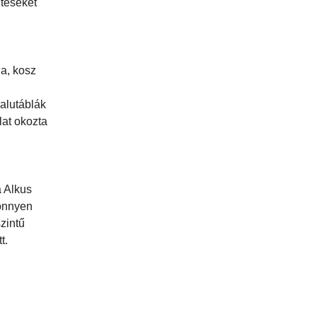
ítéseket
da, kosz
salutáblák
lat okozta
a Alkus
könnyen
zintű
t.