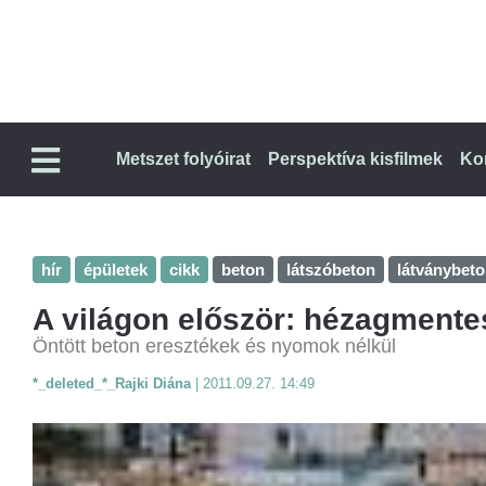
Metszet folyóirat
Perspektíva kisfilmek
Ko
hír
épületek
cikk
beton
látszóbeton
látványbet
A világon először: hézagmente
Öntött beton eresztékek és nyomok nélkül
*_deleted_*_Rajki Diána
|
2011.09.27. 14:49