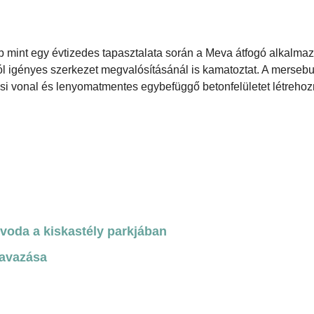
mint egy évtizedes tapasztalata során a Meva átfogó alkalmaz
ól igényes szerkezet megvalósításánál is kamatoztat. A mersebu
ési vonal és lenyomatmentes egybefüggő betonfelületet létrehoz
óvoda a kiskastély parkjában
zavazása