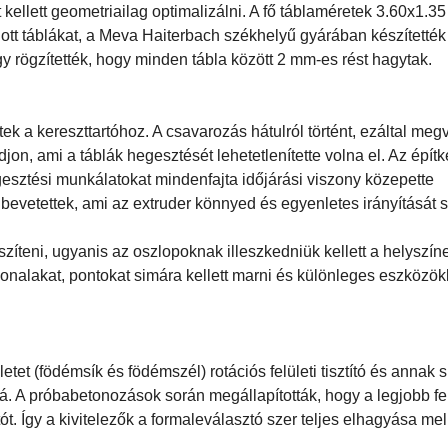
kellett geometriailag optimalizálni. A fő táblaméretek 3.60x1.35
gott táblákat, a Meva Haiterbach székhelyű gyárában készítették
gy rögzítették, hogy minden tábla között 2 mm-es rést hagytak.
ek a kereszttartóhoz. A csavarozás hátulról történt, ezáltal me
odjon, ami a táblák hegesztését lehetetlenítette volna el. Az épít
egesztési munkálatokat mindenfajta időjárási viszony közepette
evetettek, ami az extruder könnyed és egyenletes irányítását s
zíteni, ugyanis az oszlopoknak illeszkedniük kellett a helyszín
vonalakat, pontokat simára kellett marni és különleges eszközök
tet (födémsík és födémszél) rotációs felületi tisztító és annak s
. A próbabetonozások során megállapították, hogy a legjobb fel
. Így a kivitelezők a formaleválasztó szer teljes elhagyása mell