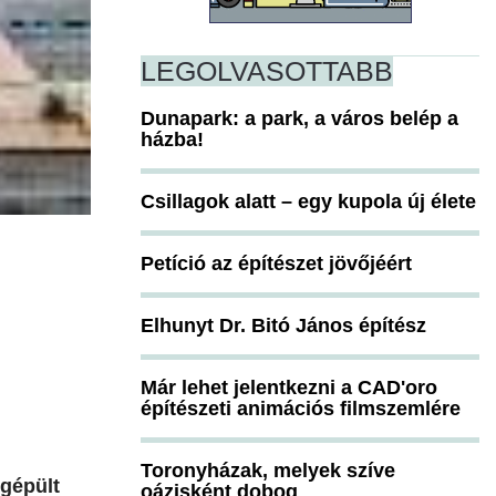
LEGOLVASOTTABB
Dunapark: a park, a város belép a
házba!
Csillagok alatt – egy kupola új élete
Petíció az építészet jövőjéért
Elhunyt Dr. Bitó János építész
Már lehet jelentkezni a CAD'oro
építészeti animációs filmszemlére
Toronyházak, melyek szíve
gépült
oázisként dobog