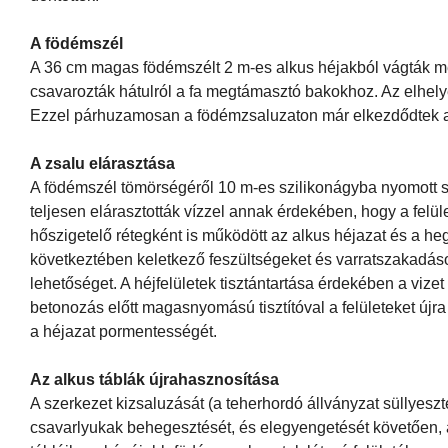
A födémszél
A 36 cm magas födémszélt 2 m-es alkus héjakból vágták mé
csavarozták hátulról a fa megtámasztó bakokhoz. Az elhely
Ezzel párhuzamosan a födémzsaluzaton már elkezdődtek a
A zsalu elárasztása
A födémszél tömörségéről 10 m-es szilikonágyba nyomott s
teljesen elárasztották vízzel annak érdekében, hogy a felü
hőszigetelő rétegként is működött az alkus héjazat és a he
következtében keletkező feszültségeket és varratszakadáso
lehetőséget. A héjfelületek tisztántartása érdekében a vize
betonozás előtt magasnyomású tisztítóval a felületeket újra
a héjazat pormentességét.
Az alkus táblák újrahasznosítása
A szerkezet kizsaluzását (a teherhordó állványzat süllyeszt
csavarlyukak behegesztését, és elegyengetését követően, a