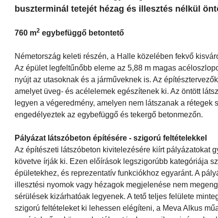
buszterminál tetejét hézag és illesztés nélkül ön
2
760 m
egybefüggő betontető
Németország keleti részén, a Halle közelében fekvő kisvár
Az épület legfeltűnőbb eleme az 5,88 m magas acéloszlop
nyújt az utasoknak és a járműveknek is. Az építésztervező
amelyet üveg- és acélelemek egészítenek ki. Az öntött látsz
legyen a végeredmény, amelyen nem látszanak a rétegek s
engedélyeztek az egybefüggő és tekergő betonmezőn.
Pályázat látszóbeton építésére - szigorú feltételekkel
Az építészeti látszóbeton kivitelezésére kiírt pályázatok
követve írják ki. Ezen előírások legszigorúbb kategóriája s
épületekhez, és reprezentatív funkciókhoz egyaránt. A pályá
illesztési nyomok vagy hézagok megjelenése nem megenged
sérülések kizárhatóak legyenek. A tető teljes felülete mint
szigorú feltételeket ki lehessen elégíteni, a Meva Alkus 