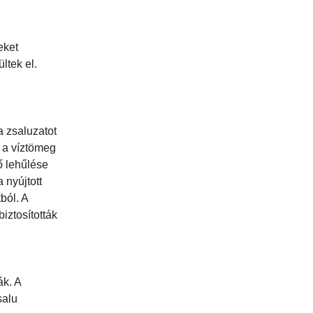
eket
ltek el.
 zsaluzatot
z a víztömeg
ő lehűlése
 nyújtott
ból. A
iztosították
ák. A
salu