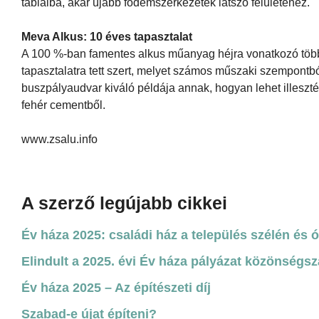
tábláiba, akár újabb födémszerkezetek látszó felületéhez.
Meva Alkus: 10 éves tapasztalat
A 100 %-ban famentes alkus műanyag héjra vonatkozó több 
tapasztalatra tett szert, melyet számos műszaki szempontb
buszpályaudvar kiváló példája annak, hogyan lehet illeszt
fehér cementből.
www.zsalu.info
A szerző legújabb cikkei
Év háza 2025: családi ház a település szélén és 
Elindult a 2025. évi Év háza pályázat közönségs
Év háza 2025 – Az építészeti díj
Szabad-e újat építeni?