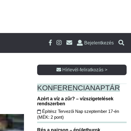
Bejelentkezés
Hírlevél-feliratkozás >
KONFERENCIA
NAPTÁR
Azért a víz a zűr? – vízszigetelések
rendszerben
Építész Tervezői Nap szeptember 17-én
(MÉK: 2 pont)
Rés a pajzson – épületburok