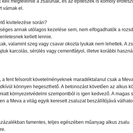
kell megfelelnie a zsalunak, és az építészek is komoly erőfesz
 várnak el.
ető kivitelezése során?
hetséges annak utólagos kezelése sem, nem elfogadhatók a rozs
nletesnek kellett lennie.
ukak, valamint szeg vagy csavar okozta lyukak nem lehettek. A z
tuk karcolás, sérülés vagy cementfátyol, illetve korábbi haszná
, a fent felsorolt követelményeknek maradéktalanul csak a Mev
ndkívül könnyen hegeszthető. A betonozást követően az alkus 
emiatt környezetvédelmi szempontból is igen kedvező. A magas s
 a Meva a világ egyik keresett zsaluzat beszállítójává válhatot
 százalékban famentes, teljes egészében műanyag alkus zsalu
re.