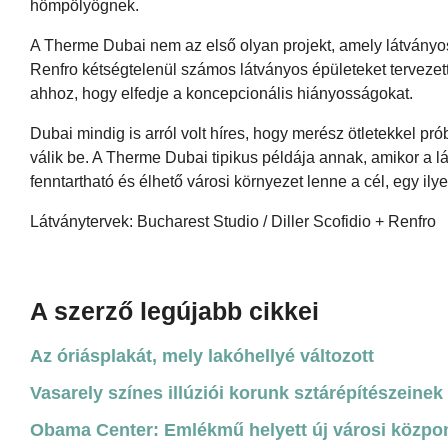
hömpölyögnek.
A Therme Dubai nem az első olyan projekt, amely látványos 
Renfro kétségtelenül számos látványos épületeket tervezet
ahhoz, hogy elfedje a koncepcionális hiányosságokat.
Dubai mindig is arról volt híres, hogy merész ötletekkel pró
válik be. A Therme Dubai tipikus példája annak, amikor a l
fenntartható és élhető városi környezet lenne a cél, egy ily
Látványtervek: Bucharest Studio / Diller Scofidio + Renfro
A szerző legújabb cikkei
Az óriásplakát, mely lakóhellyé változott
Vasarely színes illúziói korunk sztárépítészeinek 
Obama Center: Emlékmű helyett új városi közpo