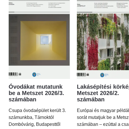
Óvodákat mutatunk
Lakásépítési körké
be a Metszet 2026/3.
Metszet 2026/2.
számában
számában
Csupa óvodaépület került 3.
Európai és magyar példá
számunkba, Tárnoktól
sorát mutatjuk be a Metsz
Dombóvárig, Budapesttől
számában – ezúttal a csa