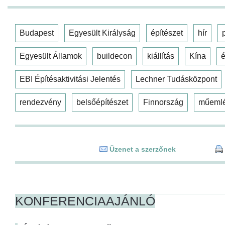
Budapest
Egyesült Királyság
építészet
hír
Egyesült Államok
buildecon
kiállítás
Kína
é
EBI Építésaktivitási Jelentés
Lechner Tudásközpont
rendezvény
belsőépítészet
Finnország
műeml
Üzenet a szerzőnek
KONFERENCIAAJÁNLÓ