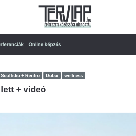
nferenciák
Online képzés
r Scoffidio + Renfro
Dubai
wellness
ett + videó