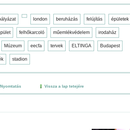
pályázat
london
beruházás
felújítás
épületek
pület
felhőkarcoló
műemlékvédelem
irodaház
Múzeum
eecfa
tervek
ELTINGA
Budapest
ék
stadion
Nyomtatás
Vissza a lap tetejére