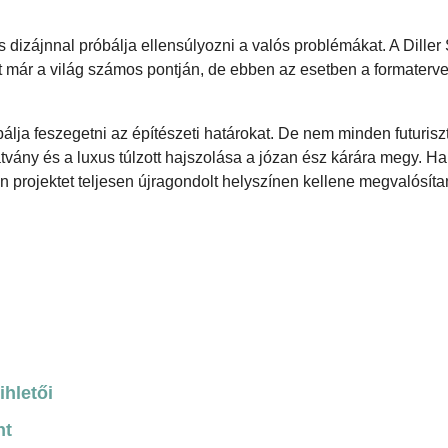
dizájnnal próbálja ellensúlyozni a valós problémákat. A Diller 
t már a világ számos pontján, de ebben az esetben a formaterv
bálja feszegetni az építészeti határokat. De nem minden futuriszt
átvány és a luxus túlzott hajszolása a józan ész kárára megy. H
en projektet teljesen újragondolt helyszínen kellene megvalósíta
ihletői
nt