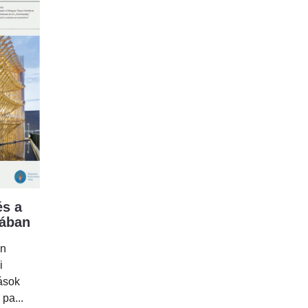
s a
mában
en
i
tások
 pa...