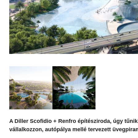
A Diller Scofidio + Renfro építésziroda, úgy tűnik
vállalkozzon, autópálya mellé tervezett üvegpira