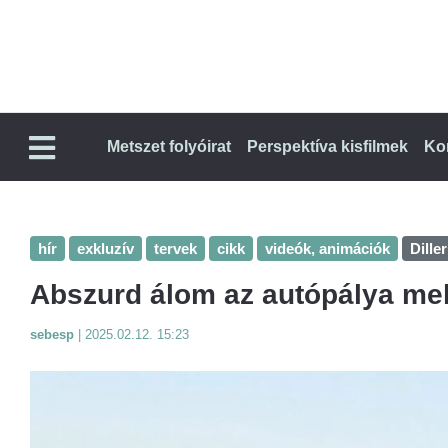
Metszet folyóirat
Perspektíva kisfilmek
Ko
hír
exkluzív
tervek
cikk
videók, animációk
Dille
Abszurd álom az autópálya mell
sebesp
|
2025.02.12. 15:23