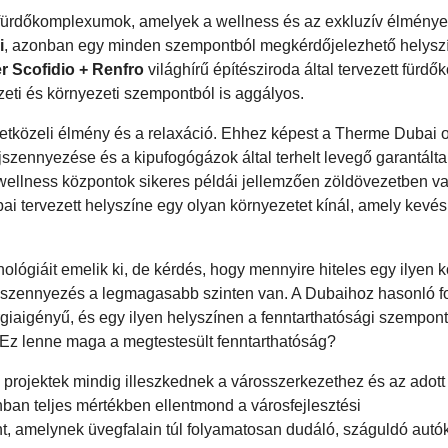
ürdőkomplexumok, amelyek a wellness és az exkluzív élmények 
i
, azonban egy minden szempontból megkérdőjelezhető helysz
er Scofidio + Renfro
világhírű építésziroda által tervezett für
ti és környezeti szempontból is aggályos.
zetközeli élmény és a relaxáció. Ehhez képest a Therme Dubai 
szennyezése és a kipufogógázok által terhelt levegő garantált
i wellness központok sikeres példái jellemzően zöldövezetben v
 tervezett helyszíne egy olyan környezetet kínál, amely kevés
chnológiáit emelik ki, de kérdés, hogy mennyire hiteles egy ilye
légszennyezés a legmagasabb szinten van. A Dubaihoz hasonló f
ergiaigényű, és egy ilyen helyszínen a fenntarthatósági szempon
 Ez lenne maga a megtestesült fenntarthatóság?
b projektek mindig illeszkednek a városszerkezethez és az adott
ban teljes mértékben ellentmond a városfejlesztési
t, amelynek üvegfalain túl folyamatosan dudáló, száguldó autó