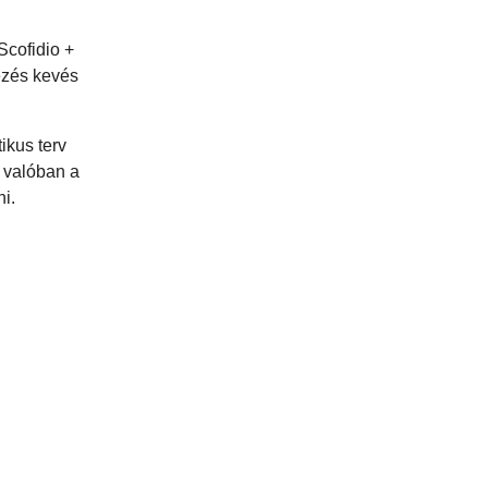
Scofidio +
ezés kevés
ikus terv
a valóban a
ni.