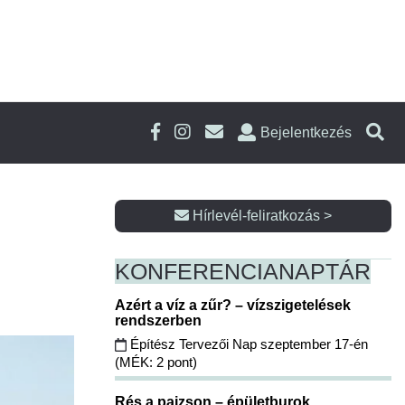
Bejelentkezés
Hírlevél-feliratkozás >
KONFERENCIA
NAPTÁR
Azért a víz a zűr? – vízszigetelések
rendszerben
Építész Tervezői Nap szeptember 17-én
(MÉK: 2 pont)
Rés a pajzson – épületburok