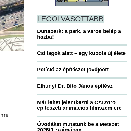
LEGOLVASOTTABB
Dunapark: a park, a város belép a
házba!
Csillagok alatt – egy kupola új élete
Petíció az építészet jövőjéért
Elhunyt Dr. Bitó János építész
Már lehet jelentkezni a CAD'oro
építészeti animációs filmszemlére
enre
Óvodákat mutatunk be a Metszet
2026/3. számában