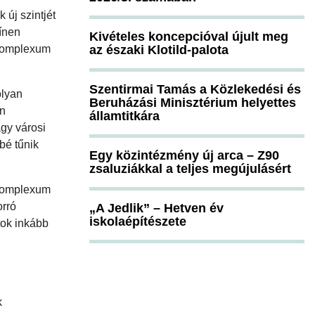
új szintjét
ínen
Kivételes koncepcióval újult meg
dőkomplexum
az északi Klotild-palota
Szentirmai Tamás a Közlekedési és
olyan
Beruházási Minisztérium helyettes
an
államtitkára
agy városi
bé tűnik
Egy közintézmény új arca – Z90
zsaluziákkal a teljes megújulásért
n komplexum
orró
„A Jedlik” – Hetven év
iskolaépítészete
tok inkább
k