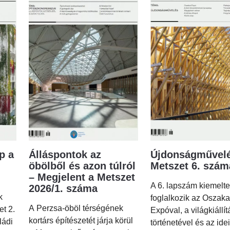
p a
Álláspontok az
Újdonságművelé
öbölből és azon túlról
Metszet 6. szá
– Megjelent a Metszet
A 6. lapszám kiemelt
2026/1. száma
k
foglalkozik az Oszaka
A Perzsa-öböl térségének
et 2.
Expóval, a világkiállí
kortárs építészetét járja körül
ládi
történetével és az idei