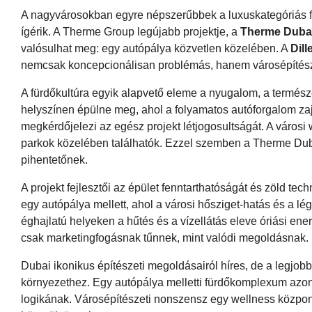
A nagyvárosokban egyre népszerűbbek a luxuskategóriás f
ígérik. A Therme Group legújabb projektje, a
Therme Duba
valósulhat meg: egy autópálya közvetlen közelében. A
Dill
nemcsak koncepcionálisan problémás, hanem városépítésze
A fürdőkultúra egyik alapvető eleme a nyugalom, a termés
helyszínen épülne meg, ahol a folyamatos autóforgalom zaj
megkérdőjelezi az egész projekt létjogosultságát. A város
parkok közelében találhatók. Ezzel szemben a Therme Dubai
pihentetőnek.
A projekt fejlesztői az épület fenntarthatóságát és zöld te
egy autópálya mellett, ahol a városi hősziget-hatás és a 
éghajlatú helyeken a hűtés és a vízellátás eleve óriási en
csak marketingfogásnak tűnnek, mint valódi megoldásnak.
Dubai ikonikus építészeti megoldásairól híres, de a legjob
környezethez. Egy autópálya melletti fürdőkomplexum azon
logikának. Városépítészeti nonszensz egy wellness közpon