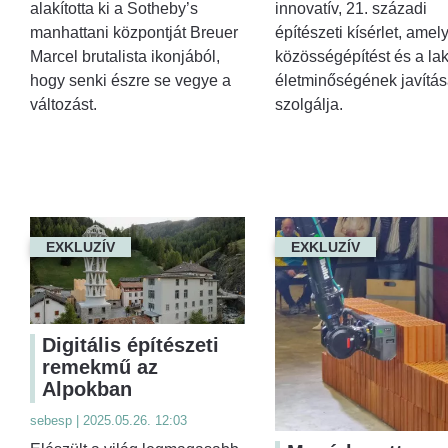
innovatív, 21. századi
alakította ki a Sotheby’s
építészeti kísérlet, amel
manhattani központját Breuer
közösségépítést és a la
Marcel brutalista ikonjából,
életminőségének javítás
hogy senki észre se vegye a
szolgálja.
változást.
EXKLUZÍV
EXKLUZÍV
Digitális építészeti
remekmű az
Alpokban
sebesp | 2025.05.26. 12:03