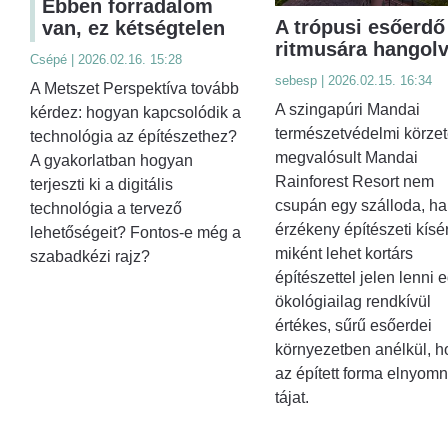
Ebben forradalom
A trópusi esőerdő
van, ez kétségtelen
ritmusára hangol
Csépé | 2026.02.16. 15:28
sebesp | 2026.02.15. 16:34
A Metszet Perspektíva tovább
A szingapúri Mandai
kérdez: hogyan kapcsolódik a
természetvédelmi körze
technológia az építészethez?
megvalósult Mandai
A gyakorlatban hogyan
Rainforest Resort nem
terjeszti ki a digitális
csupán egy szálloda, h
technológia a tervező
érzékeny építészeti kísér
lehetőségeit? Fontos-e még a
miként lehet kortárs
szabadkézi rajz?
építészettel jelen lenni 
ökológiailag rendkívül
értékes, sűrű esőerdei
környezetben anélkül, h
az épített forma elnyomn
tájat.