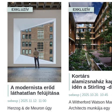
EXKLUZÍV
EXKLUZÍV
Kortárs
alamizsnaház ka
idén a Stirling -d
A modernista erőd
láthatatlan felújítása
sebesp | 2025.10.20. 10:45
sebesp | 2025.11.12. 11:00
A Witherford Watson Ma
Architects munkája egy
Herzog & de Meuron úgy