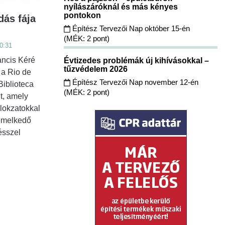
nyílászáróknál és más kényes
pontokon
dás fája
Építész Tervezői Nap október 15-én
(MÉK: 2 pont)
0:31
ancis Kéré
Évtizedes problémák új kihívásokkal –
tűzvédelem 2026
 a Rio de
Építész Tervezői Nap november 12-én
Biblioteca
(MÉK: 2 pont)
t, amely
mlokzatokkal
emelkedő
ésszel