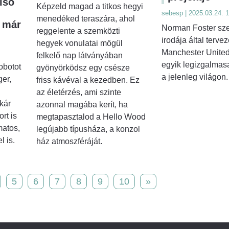
lső
Képzeld magad a titkos hegyi
sebesp | 2025.03.24. 
menedéked teraszára, ahol
 már
Norman Foster sze
reggelente a szemközti
irodája által terveze
hegyek vonulatai mögül
Manchester United
felkelő nap látványában
egyik legizgalmas
obotot
gyönyörködsz egy csésze
a jelenleg világon.
er,
friss kávéval a kezedben. Ez
az életérzés, ami szinte
kár
azonnal magába kerít, ha
rt is
megtapasztalod a Hello Wood
matos,
legújabb típusháza, a konzol
l is.
ház atmoszféráját.
5
6
7
8
9
10
»