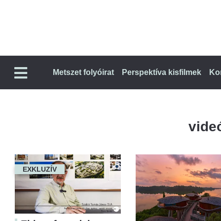
Metszet folyóirat
Perspektíva kisfilmek
Ko
vide
EXKLUZÍV