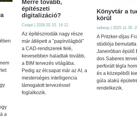
Merre tovább,
építészeti
Könyvtár a tu
va
digitalizáció?
körül
Csépé | 2026.02.10. 14:12
sebesp | 2025.11.30. 2
Az építészirodák nagy része
A Pritzker-díjas Fr
tében
már átlépett a "papírvilágból"
stúdiója bemutatta
a CAD-rendszerek felé,
Janeiróban épülő 
kevesebben haladtak tovább,
dos Saberes tervei
anem
a BIM tervezés világába.
perforált tégla ho
let:
Pedig az élcsapat már az AI, a
és a közepéből ki
mesterséges intelligencia
gúla alakú épületr
egy
támogatott tervezéssel
rendelkezik.
foglalkozik.
ogy
á a