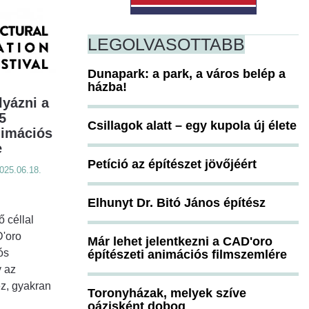
LEGOLVASOTTABB
Dunapark: a park, a város belép a
házba!
lyázni a
5
Csillagok alatt – egy kupola új élete
nimációs
e
Petíció az építészet jövőjéért
025.06.18.
Elhunyt Dr. Bitó János építész
 céllal
D'oro
Már lehet jelentkezni a CAD'oro
ós
építészeti animációs filmszemlére
y az
ez, gyakran
Toronyházak, melyek szíve
oázisként dobog