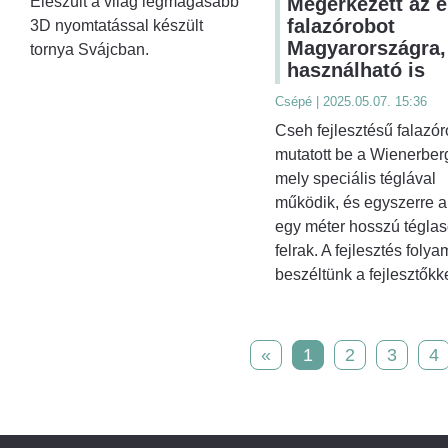
Elészült a világ legmagasabb
Megérkezett az e
falazórobot
3D nyomtatással készült
Magyarországra,
tornya Svájcban.
használható is
Csépé | 2025.05.07. 15:36
Cseh fejlesztésű falazór
mutatott be a Wienerberg
mely speciális téglával
működik, és egyszerre a
egy méter hosszú téglaso
felrak. A fejlesztés folya
beszéltünk a fejlesztőkke
«
1
2
3
4