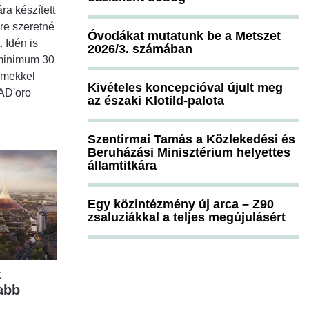
a készített
re szeretné
Óvodákat mutatunk be a Metszet
. Idén is
2026/3. számában
 minimum 30
lmekkel
Kivételes koncepcióval újult meg
CAD'oro
az északi Klotild-palota
Szentirmai Tamás a Közlekedési és
Beruházási Minisztérium helyettes
államtitkára
Egy közintézmény új arca – Z90
zsaluziákkal a teljes megújulásért
k
abb