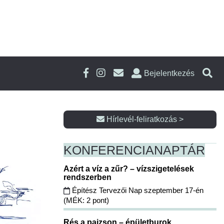
Bejelentkezés
Hírlevél-feliratkozás >
KONFERENCIA
NAPTÁR
Azért a víz a zűr? – vízszigetelések
rendszerben
Építész Tervezői Nap szeptember 17-én
(MÉK: 2 pont)
Rés a pajzson – épületburok