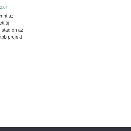
12:04
rint az
tt új
 stadion az
abb projekt