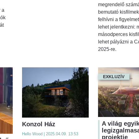
megrendelő számár
y a
bemutató kisfilmek
kók
felhívni a figyelmet
át
lehet jelentkezni:
másodperces kisfi
lehet pályázni a 
2025-re.
EXKLUZÍV
A világ egyi
Konzol Ház
legizgalmas
Hello Wood | 2025.04.09. 13:53
projektje