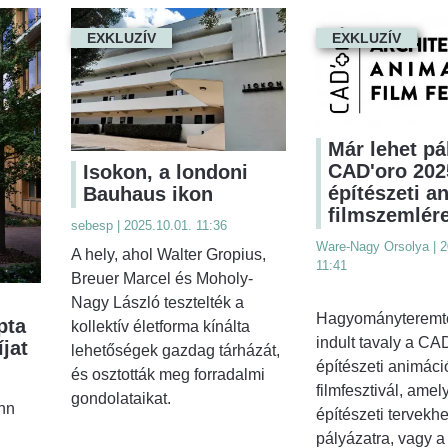
EXKLUZÍV
EXKLUZÍV
Már lehet pá
CAD'oro 202
Isokon, a londoni
építészeti a
Bauhaus ikon
filmszemlér
sebesp | 2025.10.01. 11:36
Ware-Nagy Orsolya | 2
A hely, ahol Walter Gropius,
11:41
Breuer Marcel és Moholy-
Nagy László tesztelték a
Hagyományteremtő
pta
kollektív életforma kínálta
indult tavaly a CA
íjat
lehetőségek gazdag tárházát,
építészeti animáci
és osztották meg forradalmi
filmfesztivál, amel
gondolataikat.
nn
építészeti tervekh
pályázatra, vagy a