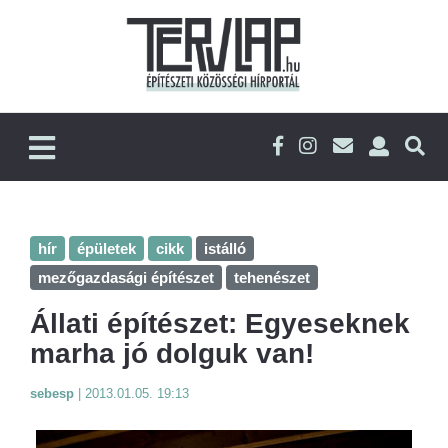
hír
épületek
cikk
istálló
mezőgazdasági építészet
tehenészet
Állati építészet: Egyeseknek
marha jó dolguk van!
sebesp
|
2013.01.05. 19:13