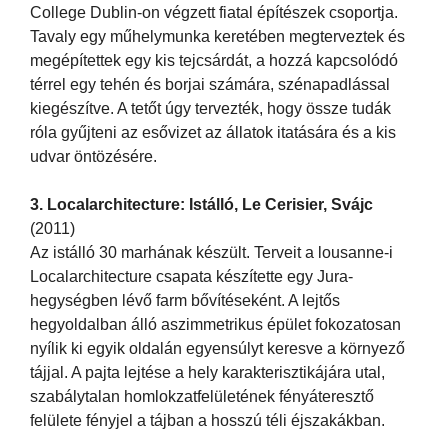
College Dublin-on végzett fiatal építészek csoportja.
Tavaly egy műhelymunka keretében megterveztek és
megépítettek egy kis tejcsárdát, a hozzá kapcsolódó
térrel egy tehén és borjai számára, szénapadlással
kiegészítve. A tetőt úgy tervezték, hogy össze tudák
róla gyűjteni az esővizet az állatok itatására és a kis
udvar öntözésére.
3. Localarchitecture: Istálló, Le Cerisier, Svájc
(2011)
Az istálló 30 marhának készült. Terveit a lousanne-i
Localarchitecture csapata készítette egy Jura-
hegységben lévő farm bővítéseként. A lejtős
hegyoldalban álló aszimmetrikus épület fokozatosan
nyílik ki egyik oldalán egyensúlyt keresve a környező
tájjal. A pajta lejtése a hely karakterisztikájára utal,
szabálytalan homlokzatfelületének fényáteresztő
felülete fényjel a tájban a hosszú téli éjszakákban.