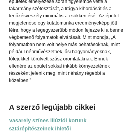
épületek elhelyezése során figyelembe vette a
takarmány szétosztását, a trágya kihordását és a
fertőzésveszély minimálisra csökkentését. Az épület
megjelenése egy kutatómunka eredményeképp jött
létre, hogy a legegyszerűbb módon fejezze ki a benne
végbemenő folyamatok elvárásait. Mint mondja, „A
folyamatban nem volt helye más behatásoknak, mint
például népművészetnek, ősi hagyományoknak,
lófejekkel körülvett szász oromfalaknak. Ennek
ellenére az épület sokkal inkább környezetének
részeként jelenik meg, mint néhány régebbi a
közelben.”
A szerző legújabb cikkei
Vasarely színes illúziói korunk
sztárépítészeinek ihletői