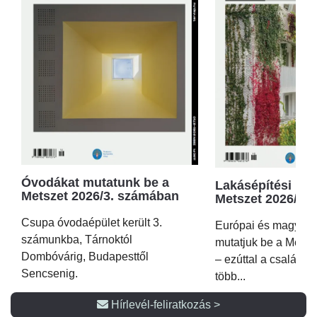
Óvodákat mutatunk be a
Lakásépítési kör
Metszet 2026/3. számában
Metszet 2026/2.
Csupa óvodaépület került 3.
Európai és magyar p
számunkba, Tárnoktól
mutatjuk be a Metsz
Dombóvárig, Budapesttől
– ezúttal a családi 
Sencsenig.
több...
Hírlevél-feliratkozás >