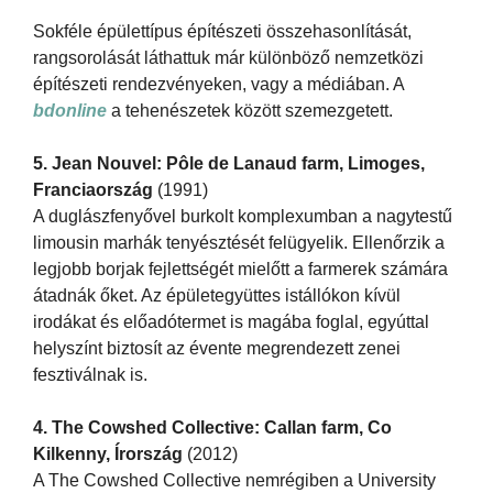
Sokféle épülettípus építészeti összehasonlítását,
rangsorolását láthattuk már különböző nemzetközi
építészeti rendezvényeken, vagy a médiában. A
bdonline
a tehenészetek között szemezgetett.
5. Jean Nouvel: Pôle de Lanaud farm, Limoges,
Franciaország
(1991)
A duglászfenyővel burkolt komplexumban a nagytestű
limousin marhák tenyésztését felügyelik. Ellenőrzik a
legjobb borjak fejlettségét mielőtt a farmerek számára
átadnák őket. Az épületegyüttes istállókon kívül
irodákat és előadótermet is magába foglal, egyúttal
helyszínt biztosít az évente megrendezett zenei
fesztiválnak is.
4. The Cowshed Collective: Callan farm, Co
Kilkenny, Írország
(2012)
A The Cowshed Collective nemrégiben a University