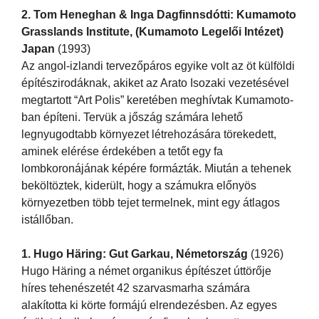
2. Tom Heneghan & Inga Dagfinnsdótti: Kumamoto
Grasslands Institute, (Kumamoto Legelői Intézet)
Japan
(1993)
Az angol-izlandi tervezőpáros egyike volt az öt külföldi
építészirodáknak, akiket az Arato Isozaki vezetésével
megtartott “Art Polis” keretében meghívtak Kumamoto-
ban építeni. Tervük a jőszág számára lehető
legnyugodtabb környezet létrehozására törekedett,
aminek elérése érdekében a tetőt egy fa
lombkoronájának képére formázták. Miután a tehenek
beköltöztek, kiderült, hogy a számukra előnyös
környezetben több tejet termelnek, mint egy átlagos
istállőban.
1. Hugo Häring: Gut Garkau, Németország
(1926)
Hugo Häring a német organikus építészet úttörője
híres tehenészetét 42 szarvasmarha számára
alakította ki körte formájú elrendezésben. Az egyes