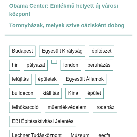
Obama Center: Emlékmű helyett új városi
központ
Toronyházak, melyek szíve oázisként dobog
Budapest
Egyesült Királyság
építészet
hír
pályázat
london
beruházás
felújítás
épületek
Egyesült Államok
buildecon
kiállítás
Kína
épület
felhőkarcoló
műemlékvédelem
irodaház
EBI Építésaktivitási Jelentés
Lechner Tudásközpont
Múzeum
eecfa