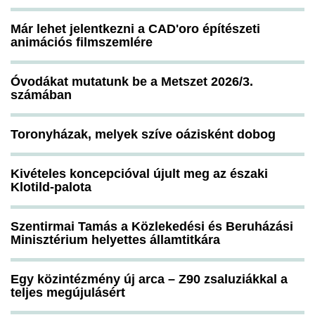
Már lehet jelentkezni a CAD'oro építészeti
animációs filmszemlére
Óvodákat mutatunk be a Metszet 2026/3.
számában
Toronyházak, melyek szíve oázisként dobog
Kivételes koncepcióval újult meg az északi
Klotild-palota
Szentirmai Tamás a Közlekedési és Beruházási
Minisztérium helyettes államtitkára
Egy közintézmény új arca – Z90 zsaluziákkal a
teljes megújulásért