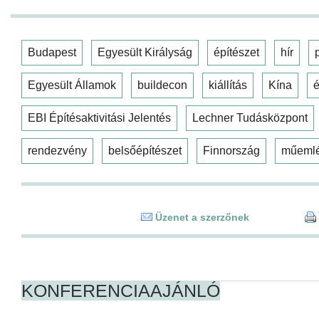
Budapest
Egyesült Királyság
építészet
hír
Egyesült Államok
buildecon
kiállítás
Kína
é
EBI Építésaktivitási Jelentés
Lechner Tudásközpont
rendezvény
belsőépítészet
Finnország
műeml
Üzenet a szerzőnek
KONFERENCIAAJÁNLÓ