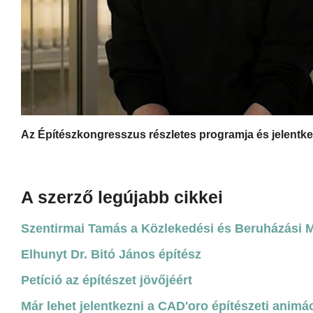
Az Építészkongresszus részletes programja és jelentke
A szerző legújabb cikkei
Szentirmai Tamás a Közlekedési és Beruházási Mi
Elhunyt Dr. Bitó János építész
Petíció az építészet jövőjéért
Már lehet jelentkezni a CAD'oro építészeti animá