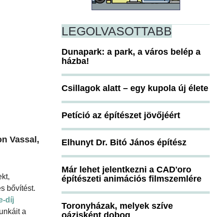
LEGOLVASOTTABB
Dunapark: a park, a város belép a
házba!
Csillagok alatt – egy kupola új élete
Petíció az építészet jövőjéért
on Vassal,
Elhunyt Dr. Bitó János építész
Már lehet jelentkezni a CAD'oro
kt,
építészeti animációs filmszemlére
s bővítést.
-díj
Toronyházak, melyek szíve
unkáit a
oázisként dobog