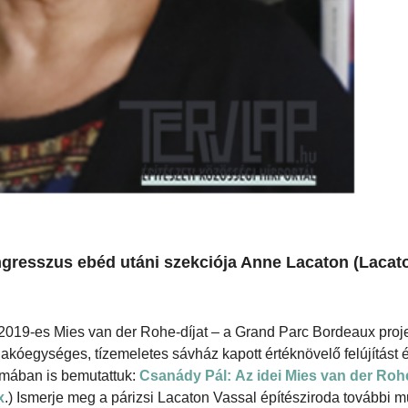
ngresszus ebéd utáni szekciója Anne Lacaton (Lacat
2019-es Mies van der Rohe-díjat – a Grand Parc Bordeaux proje
akóegységes, tízemeletes sávház kapott értéknövelő felújítást é
zámában is bemutattuk:
Csanády Pál: Az idei Mies van der Rohe
x
.) Ismerje meg a párizsi Lacaton Vassal építésziroda további m