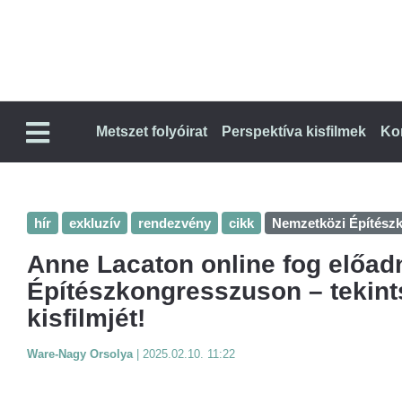
Metszet folyóirat
Perspektíva kisfilmek
Ko
hír
exkluzív
rendezvény
cikk
Nemzetközi Építész
Anne Lacaton online fog előadn
Építészkongresszuson – tekint
kisfilmjét!
Ware-Nagy Orsolya
|
2025.02.10. 11:22