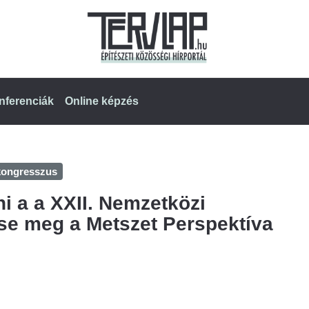
nferenciák
Online képzés
kongresszus
i a a XXII. Nemzetközi
se meg a Metszet Perspektíva