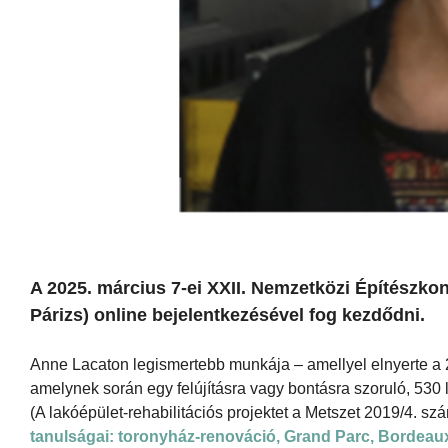
A 2025. március 7-ei XXII. Nemzetközi Építészko
Párizs) online bejelentkezésével fog kezdődni.
Anne Lacaton legismertebb munkája – amellyel elnyerte a 
amelynek során egy felújításra vagy bontásra szoruló, 530 l
(A lakóépület-rehabilitációs projektet a Metszet 2019/4. s
tanulságai: toronyház-renováció, Grand Parc, Bordeau