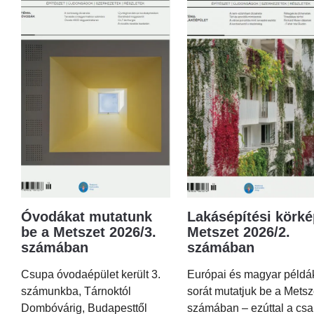
Óvodákat mutatunk
Lakásépítési körké
be a Metszet 2026/3.
Metszet 2026/2.
számában
számában
Csupa óvodaépület került 3.
Európai és magyar példá
számunkba, Tárnoktól
sorát mutatjuk be a Metsz
Dombóvárig, Budapesttől
számában – ezúttal a csa