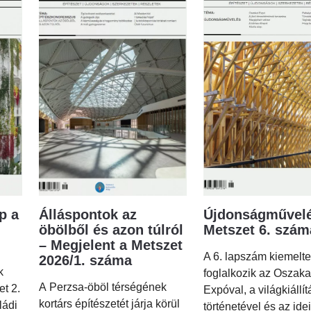
p a
Álláspontok az
Újdonságművelé
öbölből és azon túlról
Metszet 6. szá
– Megjelent a Metszet
A 6. lapszám kiemelt
2026/1. száma
k
foglalkozik az Oszaka
A Perzsa-öböl térségének
et 2.
Expóval, a világkiállí
kortárs építészetét járja körül
ládi
történetével és az idei