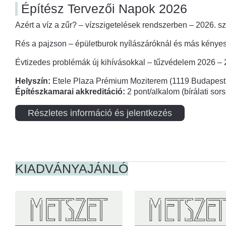
Építész Tervezői Napok 2026
Azért a víz a zűr? – vízszigetelések rendszerben – 2026. s
Rés a pajzson – épületburok nyílászáróknál és más kényes
Évtizedes problémák új kihívásokkal – tűzvédelem 2026 –
Helyszín:
Etele Plaza Prémium Moziterem (1119 Budapest,
Építészkamarai akkreditáció:
2 pont/alkalom (bírálati so
Részletes információ és jelentkezés
KIADVÁNYAJÁNLÓ