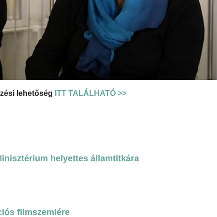
zési lehetőség
ITT TALÁLHATÓ >>
nisztérium helyettes államtitkára
ciós filmszemlére