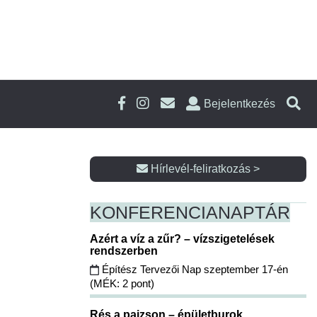
Bejelentkezés
Hírlevél-feliratkozás >
KONFERENCIA
NAPTÁR
Azért a víz a zűr? – vízszigetelések
rendszerben
Építész Tervezői Nap szeptember 17-én
(MÉK: 2 pont)
Rés a pajzson – épületburok