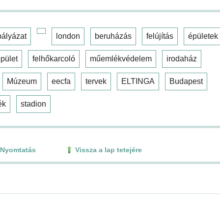
pályázat
london
beruházás
felújítás
épületek
pület
felhőkarcoló
műemlékvédelem
irodaház
Múzeum
eecfa
tervek
ELTINGA
Budapest
ék
stadion
Nyomtatás
Vissza a lap tetejére