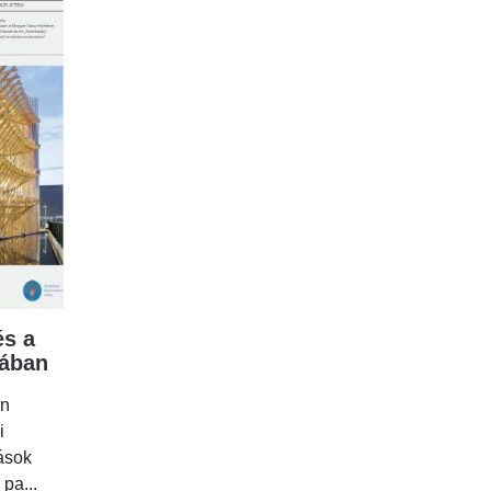
s a
mában
en
i
tások
 pa...