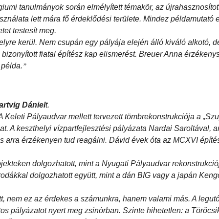
lgiumi tanulmányok során elmélyített témakör, az újrahasznosítot
ználata lett mára fő érdeklődési területe. Mindez példamutató e
tet testesít meg.
helyre kerül. Nem csupán egy pályája elején álló kiváló alkotó, 
bizonyított fiatal építész kap elismerést. Breuer Anna érzékeny
 példa.
”
artvig Dániel
t.
Keleti Pályaudvar mellett tervezett tömbrekonstrukciója a „Sz
 A keszthelyi vízpartfejlesztési pályázata Nardai Saroltával, ar
 arra érzékenyen tud reagálni. Dávid évek óta az MCXVI építé
ojekteken dolgozhatott, mint a Nyugati Pályaudvar rekonstrukció
irodákkal dolgozhatott együtt, mint a dán BIG vagy a japán Ke
t, nem ez az érdekes a számunkra, hanem valami más. A legut
s pályázatot nyert meg zsinórban. Szinte hihetetlen: a Törőcsi