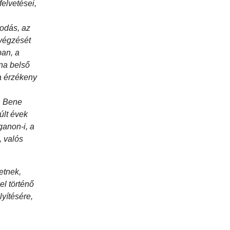
felvetései,
odás, az
lvégzését
ban, a
lna belső
ra érzékeny
n Bene
últ évek
ganon-i, a
, valós
etnek,
l történő
yítésére,