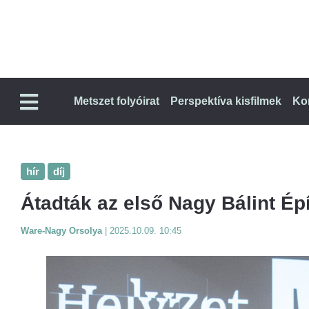
Metszet folyóirat
Perspektíva kisfilmek
Ko
hír
díj
Átadták az első Nagy Bálint Épí
Ware-Nagy Orsolya
|
2025.10.09. 10:45