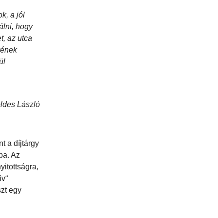
k, a jól
álni, hogy
t, az utca
vének
ül
ldes László
t a díjtárgy
ba. Az
yitottságra,
iv“
szt egy