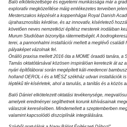
Baló elkötelezettsége és egyetemi munkássága már a graduáli
exploratív megközelítése máig emlékezetes terveiben jelen
Mesterszakos képzését a koppenhágai Royal Danish Academy
újrahasznosítás kérdése, és az innovatív, kísérletező hoz
követően neves nemzetközi építész mesterek irodáiban kez
Murum Studióban bizonyítja rátermettségét. A bodrogkereszt
terei, a pannonhalmi installációi mellett a meglévő családi
pályaképet vázolnak fel.
Önálló praxisa mellett 2016 óta a MOME óraadó tanára, a S
Tamás oktatótársával közösen inspirálóan keretezik át az an
nyári építőtáborai során megépített káli-medencei bambusz p
holland OEROL-i és a MÉSZ székház udvari installációk is 
léptékű tér-kísérletek, ahol a tanulás, a tanítás és a közös
Baló Dániel elkötelezett oktatási tevékenysége, megvalósul
amelyek eredményei segíthetnek korunk kihívásainak megér
válaszok keresésében. Mindemellett a szeptemberben megkez
valamint kapcsolódó diszciplínák integrálására.
Szívből gratulálok a Nagy Bálint Építészeti Díjhoz!”