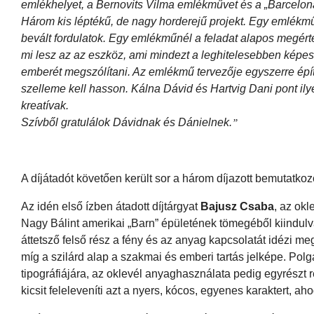
emlékhelyet, a Bernovits Vilma emlékművet és a „Barcelona
Három kis léptékű, de nagy horderejű projekt. Egy emlékmű
bevált fordulatok. Egy emlékműnél a feladat alapos megértés
mi lesz az az eszköz, ami mindezt a leghitelesebben képes 
emberét megszólítani. Az emlékmű tervezője egyszerre épí
szelleme kell hasson. Kálna Dávid és Hartvig Dani pont ily
kreatívak.
Szívből gratulálok Dávidnak és Dánielnek.
”
A díjátadót követően került sor a három díjazott bemutatko
Az idén első ízben átadott díjtárgyat
Bajusz Csaba
, az okl
Nagy Bálint amerikai „Barn” épületének tömegéből kiindulva 
áttetsző felső rész a fény és az anyag kapcsolatát idézi me
míg a szilárd alap a szakmai és emberi tartás jelképe. Polgár
tipográfiájára, az oklevél anyaghasználata pedig egyrészt r
kicsit feleleveníti azt a nyers, kócos, egyenes karaktert, a