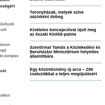
össégért
Toronyházak, melyek szíve
oázisként dobog
űvészeti
Kivételes koncepcióval újult meg
volt
az északi Klotild-palota
tórium
Szentirmai Tamás a Közlekedési és
majd
Beruházási Minisztérium helyettes
ű és komplex
államtitkára
Egy közintézmény új arca – Z90
ávid
zsaluziákkal a teljes megújulásért
atikus