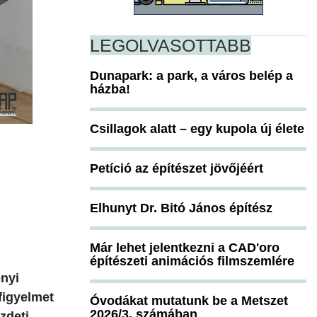
LEGOLVASOTTABB
Dunapark: a park, a város belép a
házba!
Csillagok alatt – egy kupola új élete
Petíció az építészet jövőjéért
Elhunyt Dr. Bitó János építész
Már lehet jelentkezni a CAD'oro
építészeti animációs filmszemlére
enyi
figyelmet
Óvodákat mutatunk be a Metszet
2026/3. számában
zdeti