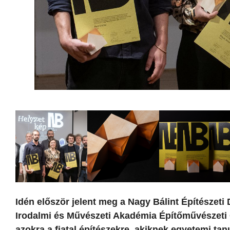
Idén először jelent meg a Nagy Bálint Építészet
Irodalmi és Művészeti Akadémia Építőművészeti Osz
azokra a fiatal építészekre, akiknek egyetemi ta