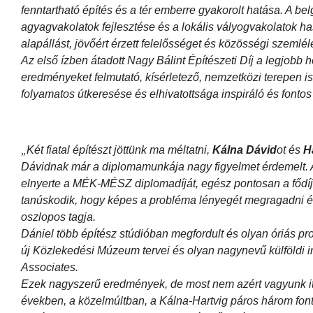
fenntartható építés és a tér emberre gyakorolt hatása. A be
agyagvakolatok fejlesztése és a lokális vályogvakolatok has
alapállást, jövőért érzett felelősséget és közösségi szemléle
Az első ízben átadott Nagy Bálint Építészeti Díj a legjobb 
eredményeket felmutató, kísérletező, nemzetközi terepen is 
folyamatos útkeresése és elhivatottsága inspiráló és fontos
Két fiatal építészt jöttünk ma méltatni,
Kálna Dávid
ot és
H
„
Dávidnak már a diplomamunkája nagy figyelmet érdemelt. A 
elnyerte a MÉK-MÉSZ diplomadíját, egész pontosan a fődíjat.
tanúskodik, hogy képes a probléma lényegét megragadni és
oszlopos tagja.
Dániel több építész stúdióban megfordult és olyan óriás pr
új Közlekedési Múzeum tervei és olyan nagynevű külföldi 
Associates.
Ezek nagyszerű eredmények, de most nem azért vagyunk it
években, a közelmúltban, a Kálna-Hartvig páros három fonto