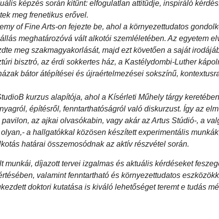
s képzés során kitűnt: elfogulatlan attitűdje, inspiráló kérdés
tek meg frenetikus erővel.
 of Fine Arts-on fejezte be, ahol a környezettudatos gondolk
záállás meghatározóvá vált alkotói szemléletében. Az egyetem e
dte meg szakmagyakorlását, majd ezt követően a saját irodájá
úri bisztró, az érdi sokkertes ház, a Kastélydombi-Luther kápo
 házak bátor átépítései és újraértelmezései sokszínű, kontextus
tudioB kurzus alapítója, ahol a Kísérleti Műhely tárgy keretébe
yagról, építésről, fenntarthatóságról való diskurzust. Így az elm
avilon, az ajkai olvasókabin, vagy akár az Artus Stúdió-, a val
olyan,- a hallgatókkal közösen készített experimentális munkák
 alkotás határai összemosódnak az aktív részvétel során.
t munkái, díjazott tervei izgalmas és aktuális kérdéseket feszeg
tésében, valamint fenntartható és környezettudatos eszközökke
dett doktori kutatása is kiváló lehetőséget teremt e tudás mél