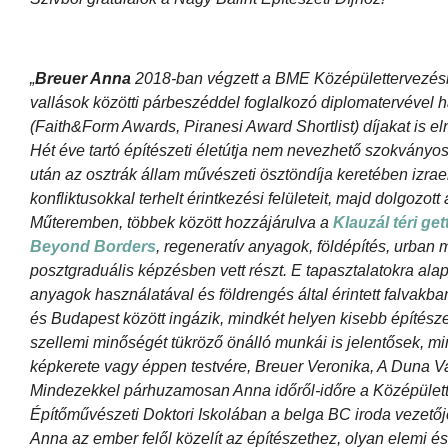
„
Breuer Anna
2018-ban végzett a BME Középülettervezési
vallások közötti párbeszéddel foglalkozó diplomatervével
(Faith&Form Awards, Piranesi Award Shortlist) díjakat is eln
Hét éve tartó építészeti életútja nem nevezhető szokványo
után az osztrák állam művészeti ösztöndíja keretében izrae
konfliktusokkal terhelt érintkezési felületeit, majd dolgoz
Műteremben, többek között hozzájárulva a
Klauzál téri g
Beyond Borders
, regeneratív anyagok, földépítés, urban m
posztgraduális képzésben vett részt. E tapasztalatokra ala
anyagok használatával és földrengés által érintett falvakba
és Budapest között ingázik, mindkét helyen kisebb építész
szellemi minőségét tükröző önálló munkái is jelentősek, m
képkerete vagy éppen testvére, Breuer Veronika, A Duna Va
Mindezekkel párhuzamosan Anna időről-időre a Középület
Építőművészeti Doktori Iskolában a belga BC iroda veze
Anna az ember felől közelít az építészethez, olyan elemi és