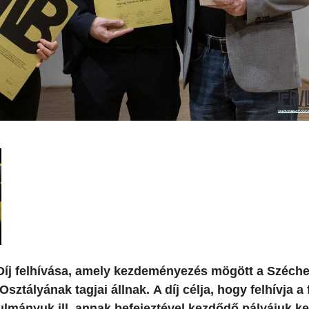
i Díj felhívása, amely kezdeményezés mögött a Széch
tályának tagjai állnak. A díj célja, hogy felhívja a 
nulmányuk ill. annak befejeztével kezdődő pályájuk ke