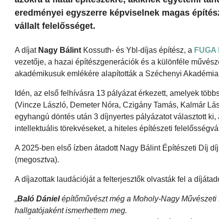
eredményei egyszerre képviselnek magas építésze
vállalt felelősséget.
A díjat
Nagy Bálint
Kossuth- és Ybl-díjas építész, a
FUGA B
vezetője, a hazai építészgenerációk és a különféle művészet
akadémikusuk emlékére alapították a Széchenyi Akadémia
Idén, az első felhívásra 13 pályázat érkezett, amelyek töb
(Vincze László, Demeter Nóra, Czigány Tamás, Kalmár Lás
egyhangú döntés után 3 díjnyertes pályázatot választott ki
intellektuális törekvéseket, a hiteles építészeti felelősségvá
A 2025-ben első ízben átadott Nagy Bálint Építészeti Díj díj
(megosztva).
A díjazottak laudációját a felterjesztők olvasták fel a díjátad
„
Baló Dániel
építőművészt még a Moholy-Nagy Művészeti Eg
hallgatójaként ismerhettem meg.