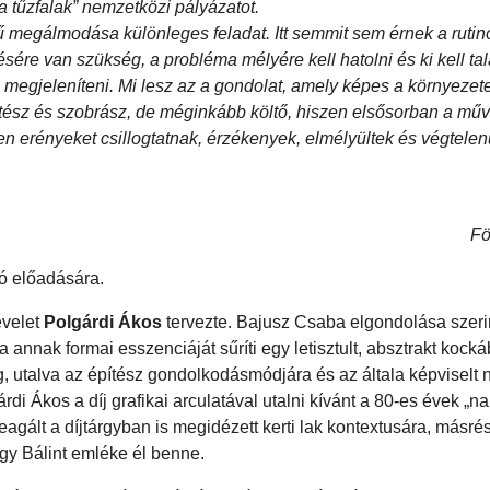
 tűzfalak” nemzetközi pályázatot.
 megálmodása különleges feladat. Itt semmit sem érnek a rutino
ére van szükség, a probléma mélyére kell hatolni és ki kell tal
megjeleníteni. Mi lesz az a gondolat, amely képes a környezete
tész és szobrász, de méginkább költő, hiszen elsősorban a mű
en erényeket csillogtatnak, érzékenyek, elmélyültek és végtelen
Fö
zó előadására.
evelet
Polgárdi Ákos
tervezte. Bajusz Csaba elgondolása szerin
annak formai esszenciáját sűríti egy letisztult, absztrakt kocká
g, utalva az építész gondolkodásmódjára és az általa képviselt n
di Ákos a díj grafikai arculatával utalni kívánt a 80-es évek „na
eagált a díjtárgyban is megidézett kerti lak kontextusára, másré
hogy Bálint emléke él benne.