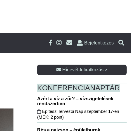
Bejelentkezés
Hírlevél-feliratkozás >
KONFERENCIA
NAPTÁR
Azért a víz a zűr? – vízszigetelések
rendszerben
Építész Tervezői Nap szeptember 17-én
(MÉK: 2 pont)
Rés a pajzson – épületburok