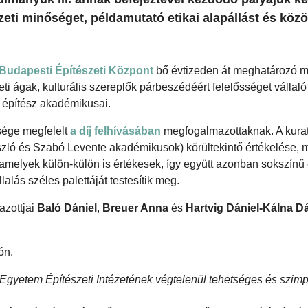
ti minőséget, példamutató etikai alapállást és köz
udapesti Építészeti Központ
bő évtizeden át meghatározó m
i ágak, kulturális szereplők párbeszédéért felelősséget vállaló 
 építész akadémikusai.
bsége megfelelt
a díj felhívásában
megfogalmazottaknak. A kura
zló és Szabó Levente akadémikusok) körültekintő értékelése, 
, amelyek külön-külön is értékesek, így együtt azonban sokszín
llalás széles palettáját testesítik meg.
azottjai
Baló Dániel
,
Breuer Anna
és
Hartvig Dániel-Kálna D
ón.
yetem Építészeti Intézetének végtelenül tehetséges és szimp