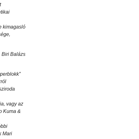
t
tikai
de kimagasló
sége,
Biri Balázs
uperblokk”
ról
sziroda
ja, vagy az
ngo Kuma &
óbbi
k Mari