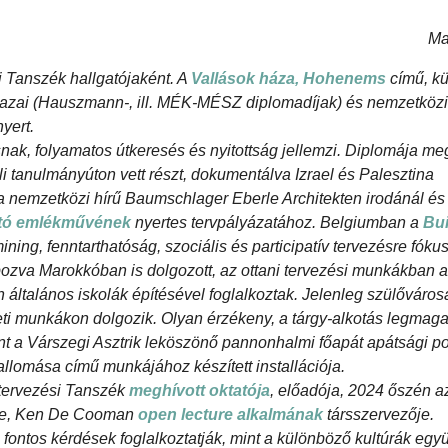
Ma
 Tanszék hallgatójaként. A
Vallások háza, Hohenems
című, k
 hazai (Hauszmann-, ill. MÉK-MÉSZ diplomadíjak) és nemzetközi
yert.
snak, folyamatos útkeresés és nyitottság jellemzi. Diplomája m
li tanulmányúton vett részt, dokumentálva Izrael és Palesztina
ott a nemzetközi hírű Baumschlager Eberle Architekten irodánál és
ettó emlékművének
nyertes tervpályázatához. Belgiumban a
Bui
ining, fenntarthatóság, szociális és participatív tervezésre fóku
pozva Marokkóban is dolgozott, az ottani tervezési munkákban a
n általános iskolák építésével foglalkoztak. Jelenleg szülőváro
eti munkákon dolgozik. Olyan érzékeny, a tárgy-alkotás legmag
int a Várszegi Asztrik leköszönő pannonhalmi főapát apátsági po
llomása című munkájához készített installációja.
tervezési Tanszék
meghívott oktatója
, előadója, 2024 őszén a
tője, Ken De Cooman
open lecture alkalmának
társszervezője.
 fontos kérdések foglalkoztatják, mint a különböző kultúrák együ