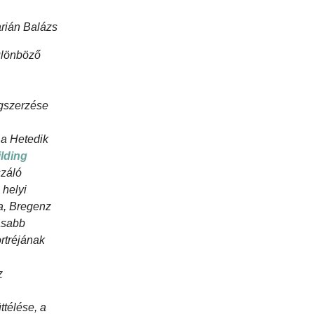
rián Balázs
ülönböző
egszerzése
 a Hetedik
lding
száló
 helyi
sa, Bregenz
asabb
rtréjának
z
ttélése, a