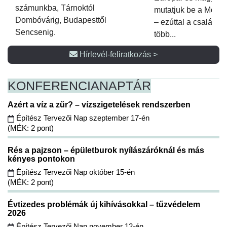
számunkba, Tárnoktól
mutatjuk be a Metsz
Dombóvárig, Budapesttől
– ezúttal a családi 
Sencsenig.
több...
Hírlevél-feliratkozás >
KONFERENCIA
NAPTÁR
Azért a víz a zűr? – vízszigetelések rendszerben
Építész Tervezői Nap szeptember 17-én
(MÉK: 2 pont)
Rés a pajzson – épületburok nyílászáróknál és más
kényes pontokon
Építész Tervezői Nap október 15-én
(MÉK: 2 pont)
Évtizedes problémák új kihívásokkal – tűzvédelem
2026
Építész Tervezői Nap november 12-én