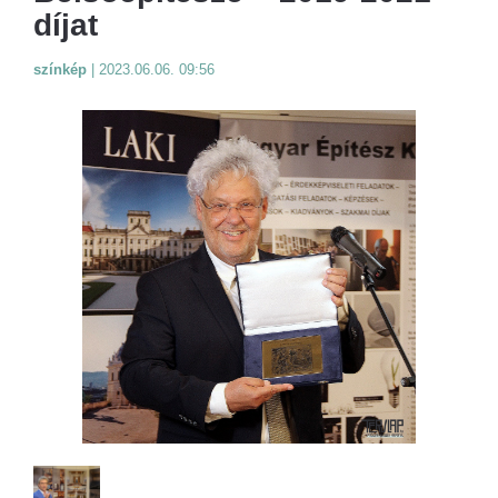
díjat
színkép
|
2023.06.06. 09:56