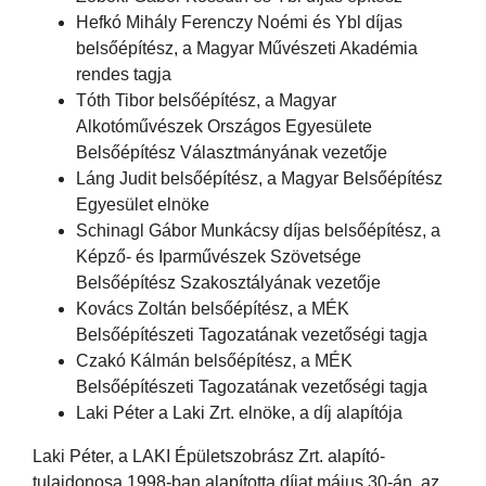
Hefkó Mihály Ferenczy Noémi és Ybl díjas
belsőépítész, a Magyar Művészeti Akadémia
rendes tagja
Tóth Tibor belsőépítész, a Magyar
Alkotóművészek Országos Egyesülete
Belsőépítész Választmányának vezetője
Láng Judit belsőépítész, a Magyar Belsőépítész
Egyesület elnöke
Schinagl Gábor Munkácsy díjas belsőépítész, a
Képző- és Iparművészek Szövetsége
Belsőépítész Szakosztályának vezetője
Kovács Zoltán belsőépítész, a MÉK
Belsőépítészeti Tagozatának vezetőségi tagja
Czakó Kálmán belsőépítész, a MÉK
Belsőépítészeti Tagozatának vezetőségi tagja
Laki Péter a Laki Zrt. elnöke, a díj alapítója
Laki Péter, a LAKI Épületszobrász Zrt. alapító-
tulajdonosa 1998-ban alapította díjat május 30-án, az