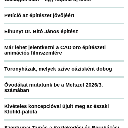
Petíció az építészet jövőjéért
Elhunyt Dr. Bitó János építész
Már lehet jelentkezni a CAD'oro építészeti
animációs filmszemlére
Toronyházak, melyek szíve oázisként dobog
Óvodákat mutatunk be a Metszet 2026/3.
számában
Kivételes koncepcióval újult meg az északi
Klotild-palota
Szentirmai Tamás a Közlekedési és Beruházási