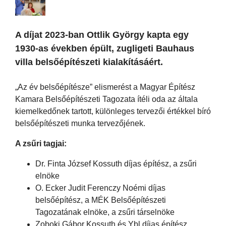
A díjat 2023-ban Ottlik György kapta egy
1930-as években épült, zugligeti Bauhaus
villa belsőépítészeti kialakításáért.
„Az év belsőépítésze” elismerést a Magyar Építész
Kamara Belsőépítészeti Tagozata ítéli oda az általa
kiemelkedőnek tartott, különleges tervezői értékkel bíró
belsőépítészeti munka tervezőjének.
A zsűri tagjai:
Dr. Finta József Kossuth díjas építész, a zsűri
elnöke
O. Ecker Judit Ferenczy Noémi díjas
belsőépítész, a MÉK Belsőépítészeti
Tagozatának elnöke, a zsűri társelnöke
Zoboki Gábor Kossuth és Ybl díjas építész