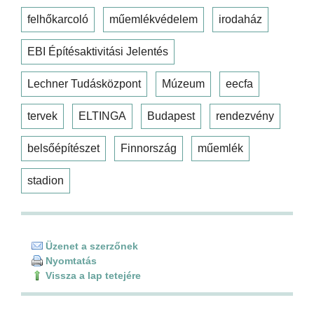
felhőkarcoló
műemlékvédelem
irodaház
EBI Építésaktivitási Jelentés
Lechner Tudásközpont
Múzeum
eecfa
tervek
ELTINGA
Budapest
rendezvény
belsőépítészet
Finnország
műemlék
stadion
Üzenet a szerzőnek
Nyomtatás
Vissza a lap tetejére