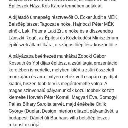
Építészek Háza Kós Károly termében adták át.
A díjátadó ünnepség résztvevőit O. Ecker Judit a MÉK
Belsőépítészet Tagozat elnöke, Hajnóczi Péter MÉK
elnök, Laki Péter a Laki Zrt. elnöke és a díszvendég
Lánszki Regő, az Építési és Közlekedési Minisztérium
építészeti államtitkára, országos főépítész köszöntötte.
A pályázatra beérkezett munkákat Zoboki Gábor
Kossuth és Ybl díjas építész, a zsűri tagja prezentáció
keretében ismertette, melyben kitért a zsűri összetett
munkájára és arra, milyen nehéz volt csupán egy díjat
kiadni, hiszen több terv is megérdemelte volna. A
magas színvonalú pályamunkák közül többek között
kiemelte Horváth Péter Kornél, Magyari Éva, Somogyi
Pál és Bihary Sarolta tervét, majd értékelte Ottlik
György (Duplart Design Interior) díjazott pályaművét, a
budapesti Dániel úti Bauhaus villa belsőépítészeti
rekonstrukcióját.