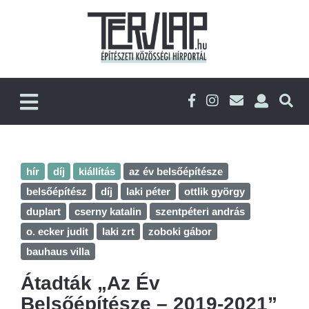
hír
díj
kiállítás
az év belsőépítésze
belsőépítész
díj
laki péter
ottlik györgy
duplart
cserny katalin
szentpéteri andrás
o. ecker judit
laki zrt
zoboki gábor
bauhaus villa
Átadták „Az Év
Belsőépítésze – 2019-2021”