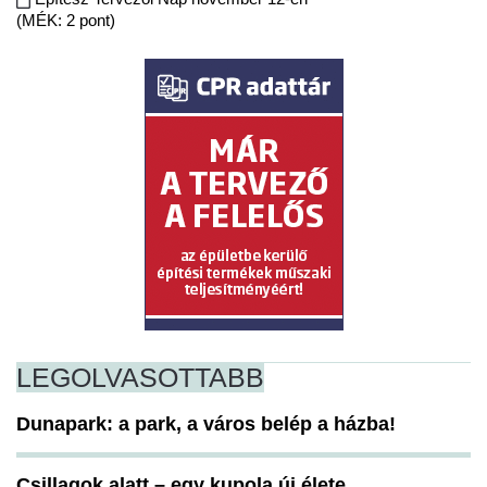
(MÉK: 2 pont)
LEGOLVASOTTABB
Dunapark: a park, a város belép a házba!
Csillagok alatt – egy kupola új élete