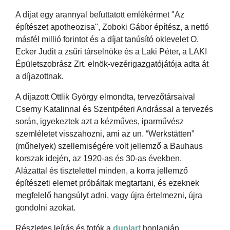
A díjat egy arannyal befuttatott emlékérmet "Az
építészet apotheozisa", Zoboki Gábor építész, a nettó
másfél millió forintot és a díjat tanúsító oklevelet O.
Ecker Judit a zsűri társelnöke és a Laki Péter, a LAKI
Épületszobrász Zrt. elnök-vezérigazgatójátója adta át
a díjazottnak.
A díjazott Ottlik György elmondta, tervezőtársaival
Cserny Katalinnal és Szentpéteri Andrással a tervezés
során, igyekeztek azt a kézműves, iparművész
szemléletet visszahozni, ami az un. “Werkstätten”
(műhelyek) szellemiségére volt jellemző a Bauhaus
korszak idején, az 1920-as és 30-as években.
Alázattal és tisztelettel minden, a korra jellemző
építészeti elemet próbáltak megtartani, és ezeknek
megfelelő hangsúlyt adni, vagy újra értelmezni, újra
gondolni azokat.
Részletes leírás és fotók a
duplart
honlapján.