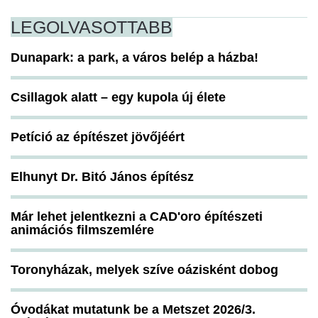
LEGOLVASOTTABB
Dunapark: a park, a város belép a házba!
Csillagok alatt – egy kupola új élete
Petíció az építészet jövőjéért
Elhunyt Dr. Bitó János építész
Már lehet jelentkezni a CAD'oro építészeti
animációs filmszemlére
Toronyházak, melyek szíve oázisként dobog
Óvodákat mutatunk be a Metszet 2026/3.