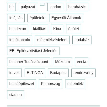
hír
pályázat
london
beruházás
felújítás
épületek
Egyesült Államok
buildecon
kiállítás
Kína
épület
felhőkarcoló
műemlékvédelem
irodaház
EBI Építésaktivitási Jelentés
Lechner Tudásközpont
Múzeum
eecfa
tervek
ELTINGA
Budapest
rendezvény
belsőépítészet
Finnország
műemlék
stadion