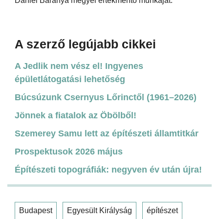
Dániel Baranya megyei értékmentő munkáját.
A szerző legújabb cikkei
A Jedlik nem vész el! Ingyenes
épületlátogatási lehetőség
Búcsúzunk Csernyus Lőrinctől (1961–2026)
Jönnek a fiatalok az Öbölből!
Szemerey Samu lett az építészeti államtitkár
Prospektusok 2026 május
Építészeti topográfiák: negyven év után újra!
Budapest
Egyesült Királyság
építészet