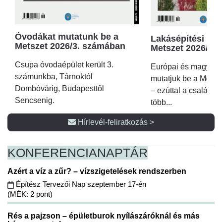
Óvodákat mutatunk be a
Lakásépítési kör
Metszet 2026/3. számában
Metszet 2026/2.
Csupa óvodaépület került 3.
Európai és magyar p
számunkba, Tárnoktól
mutatjuk be a Metsz
Dombóvárig, Budapesttől
– ezúttal a családi 
Sencsenig.
több...
Hírlevél-feliratkozás >
KONFERENCIA
NAPTÁR
Azért a víz a zűr? – vízszigetelések rendszerben
Építész Tervezői Nap szeptember 17-én
(MÉK: 2 pont)
Rés a pajzson – épületburok nyílászáróknál és más