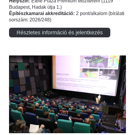
Helyszín:
Etele Plaza Prémium Moziterem (1119
Budapest, Hadak útja 1.)
Építészkamarai akkreditáció:
2 pont/alkalom (bírálati
sorszám: 2026/248)
Részletes információ és jelentkezés