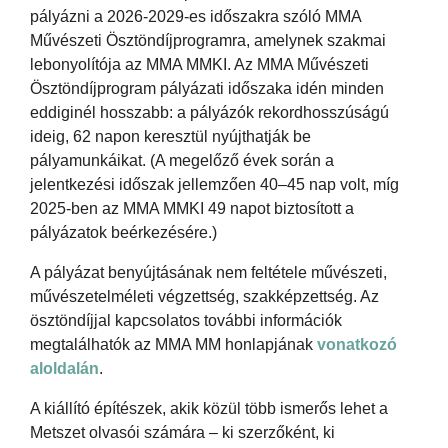
pályázni a 2026-2029-es időszakra szóló MMA
Művészeti Ösztöndíjprogramra, amelynek szakmai
lebonyolítója az MMA MMKI. Az MMA Művészeti
Ösztöndíjprogram pályázati időszaka idén minden
eddiginél hosszabb: a pályázók rekordhosszúságú
ideig, 62 napon keresztül nyújthatják be
pályamunkáikat. (A megelőző évek során a
jelentkezési időszak jellemzően 40–45 nap volt, míg
2025-ben az MMA MMKI 49 napot biztosított a
pályázatok beérkezésére.)
A pályázat benyújtásának nem feltétele művészeti,
művészetelméleti végzettség, szakképzettség. Az
ösztöndíjjal kapcsolatos további információk
megtalálhatók az MMA MM honlapjának
vonatkozó
aloldalán
.
A kiállító építészek, akik közül több ismerős lehet a
Metszet olvasói számára – ki szerzőként, ki