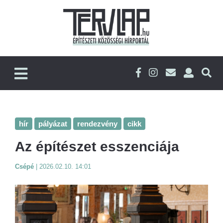
hír
pályázat
rendezvény
cikk
Az építészet esszenciája
Csépé
|
2026.02.10. 14:01