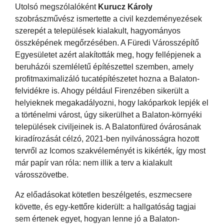
Utolsó megszólalóként
Kurucz Károly
szobrászművész ismertette a civil kezdeményezések
szerepét a települések kialakult, hagyományos
összképének megőrzésében. A Füredi Városszépítő
Egyesületet azért alakították meg, hogy fellépjenek a
beruházói szemléletű építészettel szemben, amely
profitmaximalizáló tucatépítészetet hozna a Balaton-
felvidékre is. Ahogy például Firenzében sikerült a
helyieknek megakadályozni, hogy lakóparkok lepjék el
a történelmi várost, úgy sikerülhet a Balaton-környéki
települések civiljeinek is. A Balatonfüred óvárosának
kiradírozását célzó, 2021-ben nyilvánosságra hozott
tervről az Icomos szakvéleményét is kikérték, így most
már papír van róla: nem illik a terv a kialakult
városszövetbe.
Az előadásokat kötetlen beszélgetés, eszmecsere
követte, és egy-kettőre kiderült: a hallgatóság tagjai
sem értenek egyet, hogyan lenne jó a Balaton-