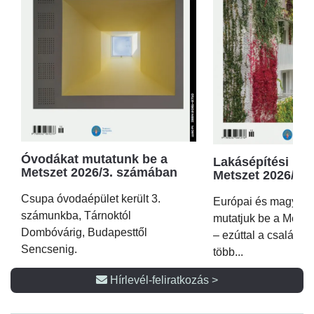
Óvodákat mutatunk be a
Lakásépítési kör
Metszet 2026/3. számában
Metszet 2026/2.
Csupa óvodaépület került 3.
Európai és magyar p
számunkba, Tárnoktól
mutatjuk be a Metsz
Dombóvárig, Budapesttől
– ezúttal a családi 
Sencsenig.
több...
Hírlevél-feliratkozás >