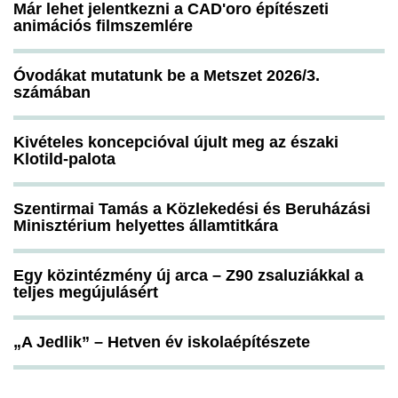
Már lehet jelentkezni a CAD'oro építészeti
animációs filmszemlére
Óvodákat mutatunk be a Metszet 2026/3.
számában
Kivételes koncepcióval újult meg az északi
Klotild-palota
Szentirmai Tamás a Közlekedési és Beruházási
Minisztérium helyettes államtitkára
Egy közintézmény új arca – Z90 zsaluziákkal a
teljes megújulásért
„A Jedlik” – Hetven év iskolaépítészete