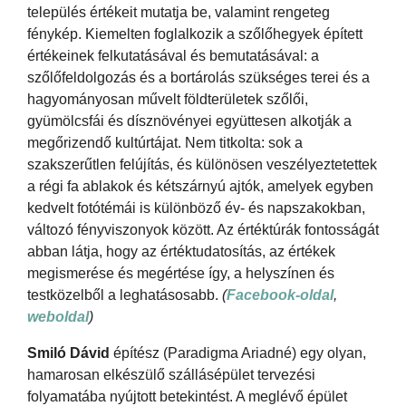
település értékeit mutatja be, valamint rengeteg
fénykép. Kiemelten foglalkozik a szőlőhegyek épített
értékeinek felkutatásával és bemutatásával: a
szőlőfeldolgozás és a bortárolás szükséges terei és a
hagyományosan művelt földterületek szőlői,
gyümölcsfái és dísznövényei együttesen alkotják a
megőrizendő kultúrtájat. Nem titkolta: sok a
szakszerűtlen felújítás, és különösen veszélyeztetettek
a régi fa ablakok és kétszárnyú ajtók, amelyek egyben
kedvelt fotótémái is különböző év- és napszakokban,
változó fényviszonyok között. Az értéktúrák fontosságát
abban látja, hogy az értéktudatosítás, az értékek
megismerése és megértése így, a helyszínen és
testközelből a leghatásosabb.
(
Facebook-oldal
,
weboldal
)
Smiló Dávid
építész (Paradigma Ariadné) egy olyan,
hamarosan elkészülő szállásépület tervezési
folyamatába nyújtott betekintést. A meglévő épület