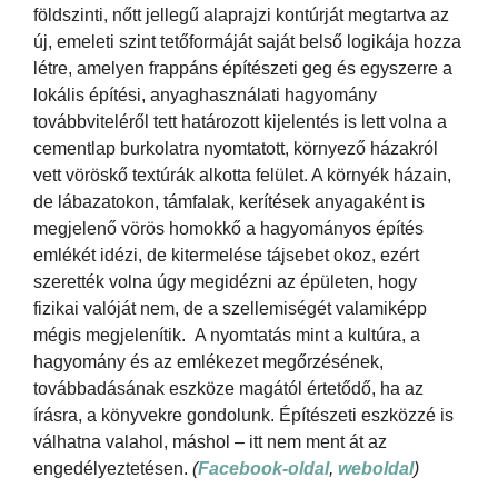
földszinti, nőtt jellegű alaprajzi kontúrját megtartva az
új, emeleti szint tetőformáját saját belső logikája hozza
létre, amelyen frappáns építészeti geg és egyszerre a
lokális építési, anyaghasználati hagyomány
továbbviteléről tett határozott kijelentés is lett volna a
cementlap burkolatra nyomtatott, környező házakról
vett vöröskő textúrák alkotta felület. A környék házain,
de lábazatokon, támfalak, kerítések anyagaként is
megjelenő vörös homokkő a hagyományos építés
emlékét idézi, de kitermelése tájsebet okoz, ezért
szerették volna úgy megidézni az épületen, hogy
fizikai valóját nem, de a szellemiségét valamiképp
mégis megjelenítik. A nyomtatás mint a kultúra, a
hagyomány és az emlékezet megőrzésének,
továbbadásának eszköze magától értetődő, ha az
írásra, a könyvekre gondolunk. Építészeti eszközzé is
válhatna valahol, máshol – itt nem ment át az
engedélyeztetésen.
(
Facebook-oldal
,
weboldal
)