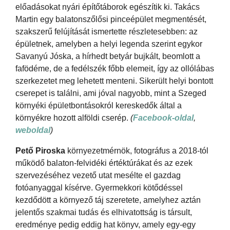
előadásokat nyári építőtáborok egészítik ki. Takács
Martin egy balatonszőlősi pinceépület megmentését,
szakszerű felújítását ismertette részletesebben: az
épületnek, amelyben a helyi legenda szerint egykor
Savanyú Jóska, a hírhedt betyár bujkált, beomlott a
fafödéme, de a fedélszék főbb elemeit, így az ollólábas
szerkezetet meg lehetett menteni. Sikerült helyi bontott
cserepet is találni, ami jóval nagyobb, mint a Szeged
környéki épületbontásokról kereskedők által a
környékre hozott alföldi cserép.
(
Facebook-oldal
,
weboldal
)
Pető Piroska
környezetmérnök, fotográfus a 2018-tól
működő balaton-felvidéki értéktúrákat és az ezek
szervezéséhez vezető utat mesélte el gazdag
fotóanyaggal kísérve. Gyermekkori kötődéssel
kezdődött a környező táj szeretete, amelyhez aztán
jelentős szakmai tudás és elhivatottság is társult,
eredménye pedig eddig hat könyv, amely egy-egy