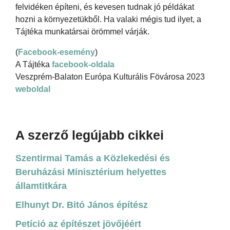
felvidéken építeni, és kevesen tudnak jó példákat
hozni a környezetükből. Ha valaki mégis tud ilyet, a
Tájtéka munkatársai örömmel várják.
(
Facebook-esemény
)
A Tájtéka
facebook-oldala
Veszprém-Balaton Európa Kulturális Fövárosa 2023
weboldal
A szerző legújabb cikkei
Szentirmai Tamás a Közlekedési és
Beruházási Minisztérium helyettes
államtitkára
Elhunyt Dr. Bitó János építész
Petíció az építészet jövőjéért