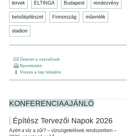
tervek
ELTINGA
Budapest
rendezvény
belsőépítészet
Finnország
műemlék
stadion
Üzenet a szerzőnek
Nyomtatás
Vissza a lap tetejére
KONFERENCIAAJÁNLÓ
Építész Tervezői Napok 2026
Azért a víz a zűr? – vízszigetelések rendszerben –