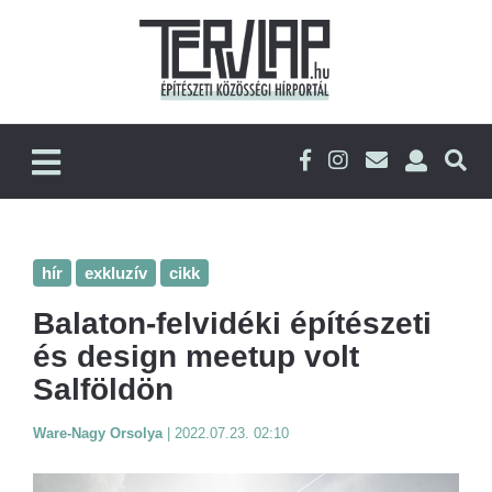
hír
exkluzív
cikk
Balaton-felvidéki építészeti
és design meetup volt
Salföldön
Ware-Nagy Orsolya
|
2022.07.23. 02:10