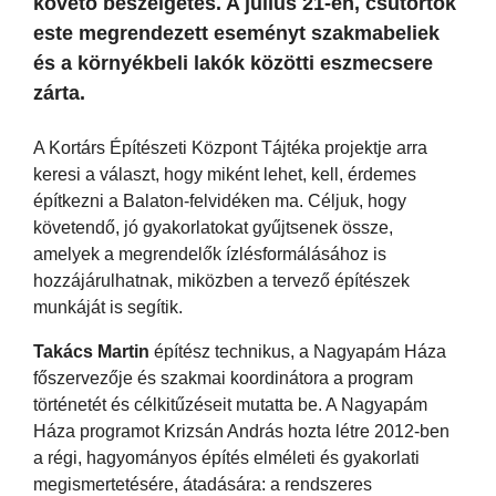
követő beszélgetés. A július 21-én, csütörtök
este megrendezett eseményt szakmabeliek
és a környékbeli lakók közötti eszmecsere
zárta.
A Kortárs Építészeti Központ Tájtéka projektje arra
keresi a választ, hogy miként lehet, kell, érdemes
építkezni a Balaton-felvidéken ma. Céljuk, hogy
követendő, jó gyakorlatokat gyűjtsenek össze,
amelyek a megrendelők ízlésformálásához is
hozzájárulhatnak, miközben a tervező építészek
munkáját is segítik.
Takács Martin
építész technikus, a Nagyapám Háza
főszervezője és szakmai koordinátora a program
történetét és célkitűzéseit mutatta be. A Nagyapám
Háza programot Krizsán András hozta létre 2012-ben
a régi, hagyományos építés elméleti és gyakorlati
megismertetésére, átadására: a rendszeres