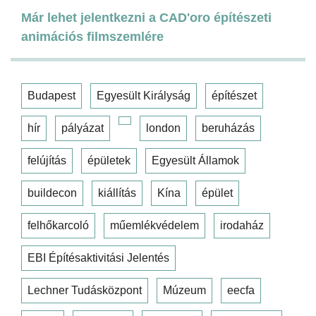
Már lehet jelentkezni a CAD'oro építészeti
animációs filmszemlére
Budapest
Egyesült Királyság
építészet
hír
pályázat
london
beruházás
felújítás
épületek
Egyesült Államok
buildecon
kiállítás
Kína
épület
felhőkarcoló
műemlékvédelem
irodaház
EBI Építésaktivitási Jelentés
Lechner Tudásközpont
Múzeum
eecfa