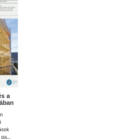
s a
mában
en
i
tások
 pa...