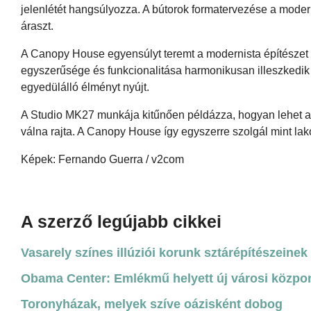
jelenlétét hangsúlyozza. A bútorok formatervezése a modern
áraszt.
A Canopy House egyensúlyt teremt a modernista építészet pre
egyszerűsége és funkcionalitása harmonikusan illeszkedi
egyedülálló élményt nyújt.
A Studio MK27 munkája kitűnően példázza, hogyan lehet az é
válna rajta. A Canopy House így egyszerre szolgál mint lakó
Képek: Fernando Guerra / v2com
A szerző legújabb cikkei
Vasarely színes illúziói korunk sztárépítészeinek 
Obama Center: Emlékmű helyett új városi közpo
Toronyházak, melyek szíve oázisként dobog