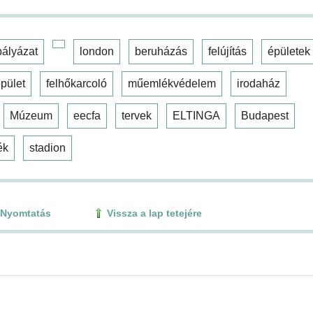
pályázat
london
beruházás
felújítás
épületek
pület
felhőkarcoló
műemlékvédelem
irodaház
Múzeum
eecfa
tervek
ELTINGA
Budapest
ék
stadion
Nyomtatás
Vissza a lap tetejére