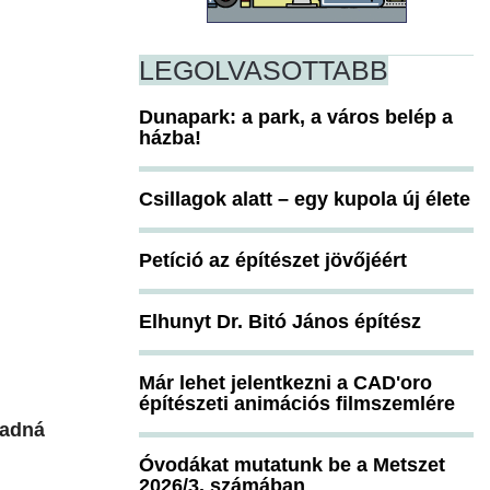
LEGOLVASOTTABB
Dunapark: a park, a város belép a
házba!
Csillagok alatt – egy kupola új élete
Petíció az építészet jövőjéért
Elhunyt Dr. Bitó János építész
Már lehet jelentkezni a CAD'oro
építészeti animációs filmszemlére
gadná
Óvodákat mutatunk be a Metszet
2026/3. számában