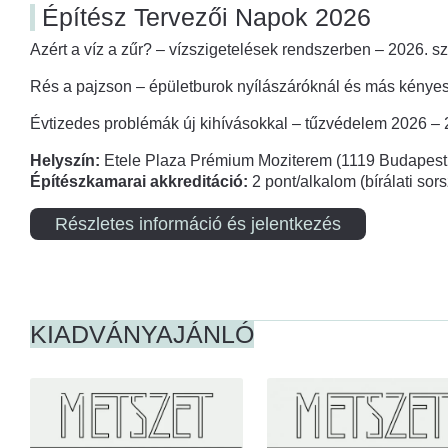
Építész Tervezői Napok 2026
Azért a víz a zűr? – vízszigetelések rendszerben – 2026. s
Rés a pajzson – épületburok nyílászáróknál és más kényes
Évtizedes problémák új kihívásokkal – tűzvédelem 2026 –
Helyszín:
Etele Plaza Prémium Moziterem (1119 Budapest,
Építészkamarai akkreditáció:
2 pont/alkalom (bírálati so
Részletes információ és jelentkezés
KIADVÁNYAJÁNLÓ