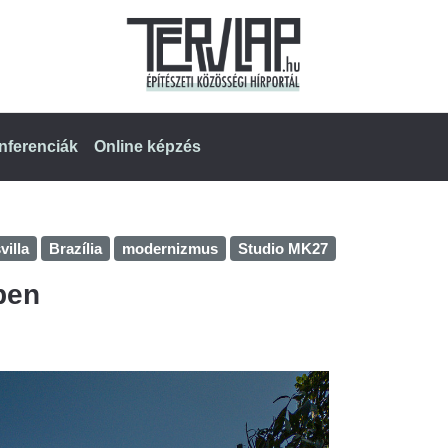
nferenciák
Online képzés
villa
Brazília
modernizmus
Studio MK27
ben