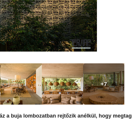
+7
óház a buja lombozatban rejtőzik anélkül, hogy megta