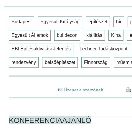
Budapest
Egyesült Királyság
építészet
hír
Egyesült Államok
buildecon
kiállítás
Kína
é
EBI Építésaktivitási Jelentés
Lechner Tudásközpont
rendezvény
belsőépítészet
Finnország
műeml
Üzenet a szerzőnek
KONFERENCIAAJÁNLÓ