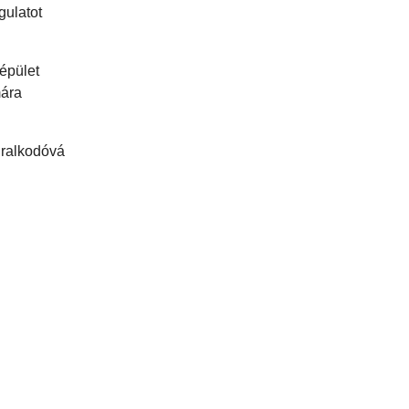
gulatot
 épület
mára
uralkodóvá