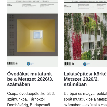
Óvodákat mutatunk
Lakásépítési körké
be a Metszet 2026/3.
Metszet 2026/2.
számában
számában
Csupa óvodaépület került 3.
Európai és magyar példá
számunkba, Tárnoktól
sorát mutatjuk be a Metsz
Dombóvárig, Budapesttől
számában – ezúttal a csa