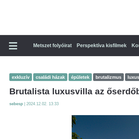
Metszet folyóirat
Perspektíva kisfilmek
Ko
exkluzív
családi házak
épületek
brutalizmus
luxus
Brutalista luxusvilla az őserdő
sebesp
|
2024.12.02. 13:33