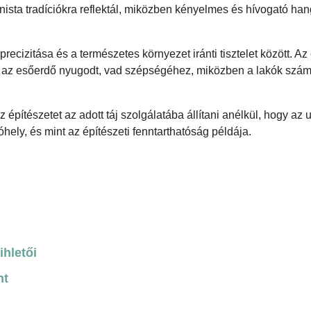
ista tradíciókra reflektál, miközben kényelmes és hívogató han
cizitása és a természetes környezet iránti tisztelet között. Az
k az esőerdő nyugodt, vad szépségéhez, miközben a lakók szá
pítészetet az adott táj szolgálatába állítani anélkül, hogy az 
hely, és mint az építészeti fenntarthatóság példája.
ihletői
nt