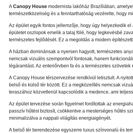
A
Canopy House
modernista lakóház Brazíliában, amelye
természetközeliség és a fenntarthatóság vezérelte, hogy 
Az épület egyik fontos jellemzője, hogy úgy helyezkedik el
épületet oszlopok emelik a talaj fölé, hogy legkevésbé zav
természetes fejlődését. Ez a megoldás a modern építészet
A házban dominánsak a nyersen hagyott, természetes anyagok
nemcsak vizuális szempontvól fontosak, hanem funkcionális 
légáramlást. Az enteriőrvben fa és a természetes szövetek
A Canopy House térszervezése rendkívül letisztult. A nyitott
belső és külső tér között. Ez a megközelítés nemcsak vizuál
teraszához közvetlenül kapcsolódik a medence, ami teljess
Az épület tervezése során figyelmet fordítottak az energia
passzív hűtést biztosít, csökkentve a mesterséges hűtés s
minimalizálva a nappali világítás energiaigényét.
A belső tér berendezése egyszerre luxus színvonalú és ter