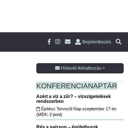
Bejelentkezés
Hírlevél-feliratkozás >
KONFERENCIA
NAPTÁR
Azért a víz a zűr? – vízszigetelések
rendszerben
Építész Tervezői Nap szeptember 17-én
(MÉK: 2 pont)
Rés a pajzson – épületburok