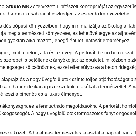
t a
Studio MK27
tervezett. Építészeti koncepcióját az egyszerű
minél harmonikusabban illeszkedjen az esőerdő környezetébe.
 a dús trópusi környezetben, hogy minimalizálja az ökológiai lá
arja meg a természeti környezetet, és lehetővé tegye az aljnövé
ben gyakran alkalmazott „lebegő épület” hatását eredményezi.
, mint a beton, a fa és az üveg. A perforált beton homlokzati 
szerepet is betöltenek: árnyékolják az épületet, miközben bizto
 melegséget kölcsönöznek, ezzel ellensúlyozva a beton ridegség
 alaprajz és a nagy üvegfelületek szinte teljes átjárhatóságot bi
isan, hanem fizikailag is összeköti a lakókat a természettel. A 
é teszi a pihenés és a luxus élményét.
hatékonyságra és a fenntartható megoldásokra. A perforált homlo
zükségességét. A nagy üvegfelületek természetes fényt engedne
mészetközeli. A hatalmas, természetes fa asztal a nappaliban a