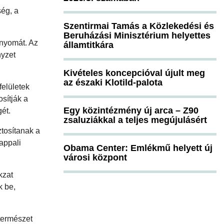
ség, a
Szentirmai Tamás a Közlekedési és
Beruházási Minisztérium helyettes
bnyomát. Az
államtitkára
nyzet
Kivételes koncepcióval újult meg
az északi Klotild-palota
felületek
sítják a
Egy közintézmény új arca – Z90
ét.
zsaluziákkal a teljes megújulásért
ztosítanak a
nappali
Obama Center: Emlékmű helyett új
városi központ
kzat
k be,
 természet