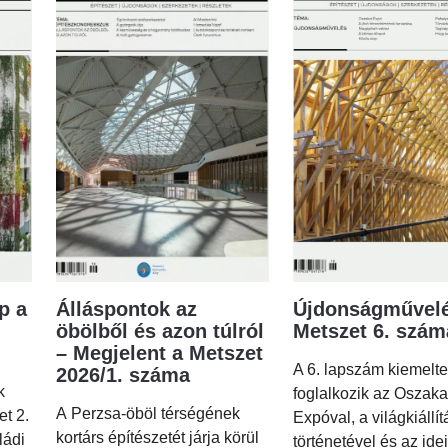
p a
Álláspontok az
Újdonságművelé
öbölből és azon túlról
Metszet 6. szá
– Megjelent a Metszet
A 6. lapszám kiemelt
2026/1. száma
k
foglalkozik az Oszaka
A Perzsa-öböl térségének
et 2.
Expóval, a világkiállí
kortárs építészetét járja körül
ládi
történetével és az idei