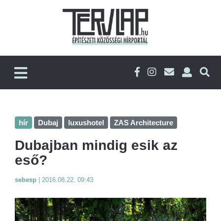
hír
Dubaj
luxushotel
ZAS Architecture
Dubajban mindig esik az
eső?
sebesp
|
2016.08.22. 09:43