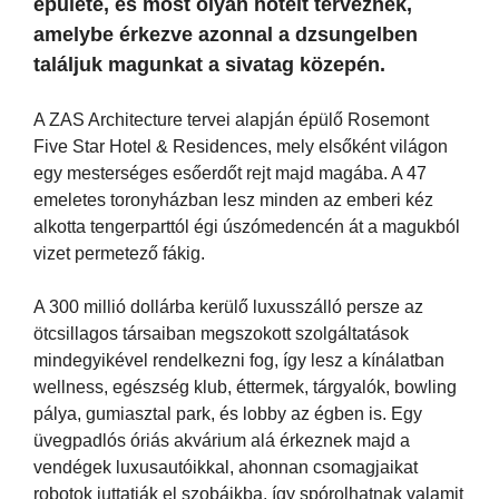
épülete, és most olyan hotelt terveznek,
amelybe érkezve azonnal a dzsungelben
találjuk magunkat a sivatag közepén.
A ZAS Architecture tervei alapján épülő Rosemont
Five Star Hotel & Residences, mely elsőként világon
egy mesterséges esőerdőt rejt majd magába. A 47
emeletes toronyházban lesz minden az emberi kéz
alkotta tengerparttól égi úszómedencén át a magukból
vizet permetező fákig.
A 300 millió dollárba kerülő luxusszálló persze az
ötcsillagos társaiban megszokott szolgáltatások
mindegyikével rendelkezni fog, így lesz a kínálatban
wellness, egészség klub, éttermek, tárgyalók, bowling
pálya, gumiasztal park, és lobby az égben is. Egy
üvegpadlós óriás akvárium alá érkeznek majd a
vendégek luxusautóikkal, ahonnan csomagjaikat
robotok juttatják el szobáikba, így spórolhatnak valamit