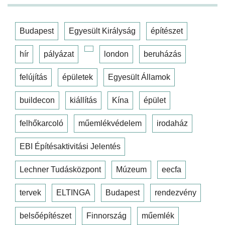
Budapest
Egyesült Királyság
építészet
hír
pályázat
london
beruházás
felújítás
épületek
Egyesült Államok
buildecon
kiállítás
Kína
épület
felhőkarcoló
műemlékvédelem
irodaház
EBI Építésaktivitási Jelentés
Lechner Tudásközpont
Múzeum
eecfa
tervek
ELTINGA
Budapest
rendezvény
belsőépítészet
Finnország
műemlék