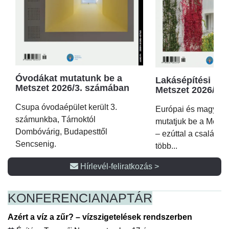
Óvodákat mutatunk be a
Lakásépítési kör
Metszet 2026/3. számában
Metszet 2026/2.
Csupa óvodaépület került 3.
Európai és magyar p
számunkba, Tárnoktól
mutatjuk be a Metsz
Dombóvárig, Budapesttől
– ezúttal a családi 
Sencsenig.
több...
Hírlevél-feliratkozás >
KONFERENCIA
NAPTÁR
Azért a víz a zűr? – vízszigetelések rendszerben