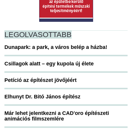
LEGOLVASOTTABB
Dunapark: a park, a város belép a házba!
Csillagok alatt – egy kupola új élete
Petíció az építészet jövőjéért
Elhunyt Dr. Bitó János építész
Már lehet jelentkezni a CAD'oro építészeti
animációs filmszemlére