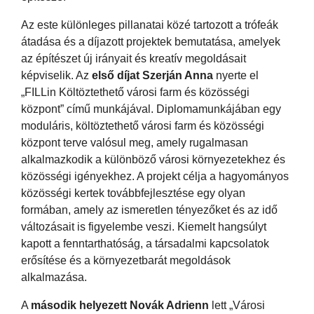
Az este különleges pillanatai közé tartozott a trófeák
átadása és a díjazott projektek bemutatása, amelyek
az építészet új irányait és kreatív megoldásait
képviselik. Az
első díjat Szerján Anna
nyerte el
„FILLin Költöztethető városi farm és közösségi
központ” című munkájával. Diplomamunkájában egy
moduláris, költöztethető városi farm és közösségi
központ terve valósul meg, amely rugalmasan
alkalmazkodik a különböző városi környezetekhez és
közösségi igényekhez. A projekt célja a hagyományos
közösségi kertek továbbfejlesztése egy olyan
formában, amely az ismeretlen tényezőket és az idő
változásait is figyelembe veszi. Kiemelt hangsúlyt
kapott a fenntarthatóság, a társadalmi kapcsolatok
erősítése és a környezetbarát megoldások
alkalmazása.
A
második helyezett Novák Adrienn
lett „Városi