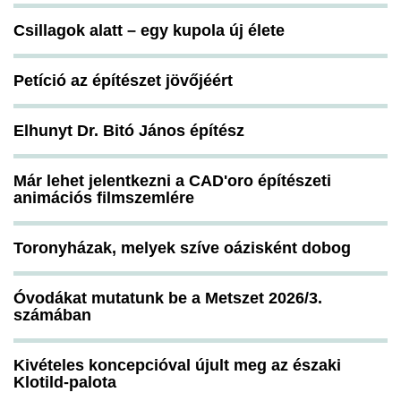
Csillagok alatt – egy kupola új élete
Petíció az építészet jövőjéért
Elhunyt Dr. Bitó János építész
Már lehet jelentkezni a CAD'oro építészeti
animációs filmszemlére
Toronyházak, melyek szíve oázisként dobog
Óvodákat mutatunk be a Metszet 2026/3.
számában
Kivételes koncepcióval újult meg az északi
Klotild-palota