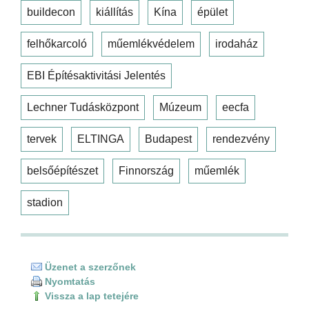
buildecon
kiállítás
Kína
épület
felhőkarcoló
műemlékvédelem
irodaház
EBI Építésaktivitási Jelentés
Lechner Tudásközpont
Múzeum
eecfa
tervek
ELTINGA
Budapest
rendezvény
belsőépítészet
Finnország
műemlék
stadion
Üzenet a szerzőnek
Nyomtatás
Vissza a lap tetejére