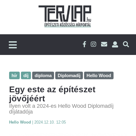
hír
díj
diploma
Diplomadíj
Hello Wood
Egy este az építészet
jövőjéért
Ilyen volt a 2024-es Hello Wood Diplomadíj
díjátadója
Hello Wood
|
2024.12.10. 12:05