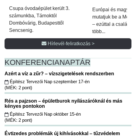
Csupa óvodaépület került 3.
Európai és magyar p
számunkba, Tárnoktól
mutatjuk be a Metsz
Dombóvárig, Budapesttől
– ezúttal a családi 
Sencsenig.
több...
Hírlevél-feliratkozás >
KONFERENCIA
NAPTÁR
Azért a víz a zűr? – vízszigetelések rendszerben
Építész Tervezői Nap szeptember 17-én
(MÉK: 2 pont)
Rés a pajzson – épületburok nyílászáróknál és más
kényes pontokon
Építész Tervezői Nap október 15-én
(MÉK: 2 pont)
Évtizedes problémák új kihívásokkal – tűzvédelem