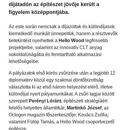
díjátadón az építészet jövője került a
figyelem középpontjába.
Az este során nemcsak a díjazottak és különdíjasok
kiemelkedő munkáit ünnepeltük, hanem a résztvevők
betekintést nyerhettek a
Hello Wood
legfrissebb
projektjeibe, valamint az innovatív CLT anyag
sokoldalúságába és fenntartható alkalmazási
lehetőségeibe.
A pályázatok első körös zsűrizése után a legjobb 12
diplomaterv közül egy szakmai döntőbizottság
választotta ki az első három helyezést elérő, illetve
különdíjat nyert pályamunkákat. A zsűri tagjai között
szerepelt
Perényi Lóránt
, építészeti stratégiáért
felelős helyettes államtitkár;
Martinkó József
, az
Octogon magazin főszerkesztője; Kovács Zsófia;
valamint Fülöp Tamás, a Hello Wood csoportvezető
építésze.