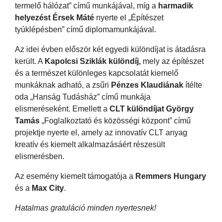
termelő hálózat” című munkájával, míg a
harmadik
helyezést Érsek Máté
nyerte el „Építészet
tyúklépésben” című diplomamunkájával.
Az idei évben először két egyedi különdíjat is átadásra
került. A
Kapolcsi Sziklák különdíj,
mely az építészet
és a természet különleges kapcsolatát kiemelő
munkáknak adható, a zsűri
Pénzes Klaudiának
ítélte
oda „Hanság Tudásház” című munkája
elismeréseként. Emellett a
CLT különdíjat György
Tamás
„Foglalkoztató és közösségi központ” című
projektje nyerte el, amely az innovatív CLT anyag
kreatív és kiemelt alkalmazásáért részesült
elismerésben.
Az esemény kiemelt támogatója a
Remmers Hungary
és a
Max City
.
Hatalmas gratuláció minden nyertesnek!