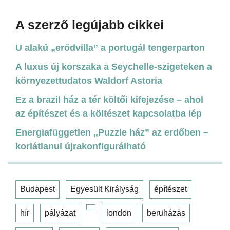
A szerző legújabb cikkei
U alakú „erődvilla” a portugál tengerparton
A luxus új korszaka a Seychelle-szigeteken a
környezettudatos Waldorf Astoria
Ez a brazil ház a tér költői kifejezése – ahol
az építészet és a költészet kapcsolatba lép
Energiafüggetlen „Puzzle ház” az erdőben –
korlátlanul újrakonfigurálható
Budapest
Egyesült Királyság
építészet
hír
pályázat
london
beruházás