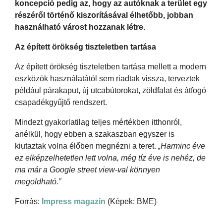
koncepció pedig az, hogy az autóknak a terület egy
részéről történő kiszorításával élhetőbb, jobban
használható várost hozzanak létre.
Az épített örökség tiszteletben tartása
Az épített örökség tiszteletben tartása mellett a modern
eszközök használatától sem riadtak vissza, terveztek
például párakaput, új utcabútorokat, zöldfalat és átfogó
csapadékgyűjtő rendszert.
Mindezt gyakorlatilag teljes mértékben itthonról,
anélkül, hogy ebben a szakaszban egyszer is
kiutaztak volna élőben megnézni a teret.
„Harminc éve
ez elképzelhetetlen lett volna, még tíz éve is nehéz, de
ma már a Google street view-val könnyen
megoldható.”
Forrás:
Impress magazin
(Képek: BME)