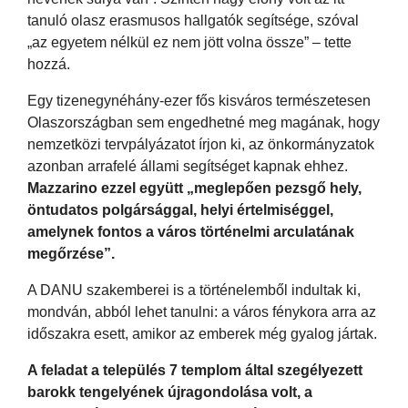
tanuló olasz erasmusos hallgatók segítsége, szóval
„az egyetem nélkül ez nem jött volna össze” – tette
hozzá.
Egy tizenegynéhány-ezer fős kisváros természetesen
Olaszországban sem engedhetné meg magának, hogy
nemzetközi tervpályázatot írjon ki, az önkormányzatok
azonban arrafelé állami segítséget kapnak ehhez.
Mazzarino ezzel együtt „meglepően pezsgő hely,
öntudatos polgársággal, helyi értelmiséggel,
amelynek fontos a város történelmi arculatának
megőrzése”.
A DANU szakemberei is a történelemből indultak ki,
mondván, abból lehet tanulni: a város fénykora arra az
időszakra esett, amikor az emberek még gyalog jártak.
A feladat a település 7 templom által szegélyezett
barokk tengelyének újragondolása volt, a