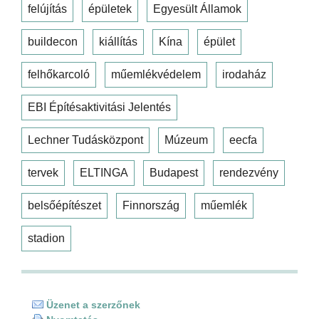
felújítás
épületek
Egyesült Államok
buildecon
kiállítás
Kína
épület
felhőkarcoló
műemlékvédelem
irodaház
EBI Építésaktivitási Jelentés
Lechner Tudásközpont
Múzeum
eecfa
tervek
ELTINGA
Budapest
rendezvény
belsőépítészet
Finnország
műemlék
stadion
Üzenet a szerzőnek