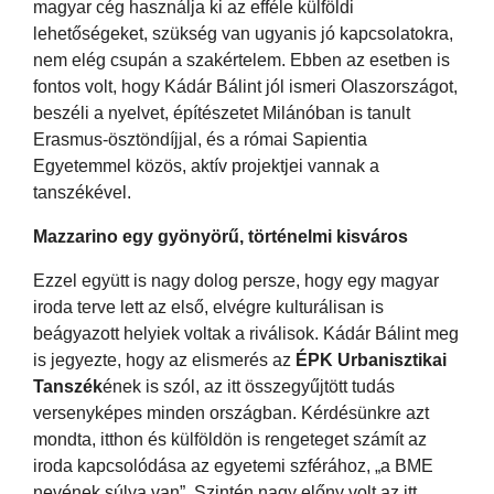
magyar cég használja ki az efféle külföldi
lehetőségeket, szükség van ugyanis jó kapcsolatokra,
nem elég csupán a szakértelem. Ebben az esetben is
fontos volt, hogy Kádár Bálint jól ismeri Olaszországot,
beszéli a nyelvet, építészetet Milánóban is tanult
Erasmus-ösztöndíjjal, és a római Sapientia
Egyetemmel közös, aktív projektjei vannak a
tanszékével.
Mazzarino egy gyönyörű, történelmi kisváros
Ezzel együtt is nagy dolog persze, hogy egy magyar
iroda terve lett az első, elvégre kulturálisan is
beágyazott helyiek voltak a riválisok. Kádár Bálint meg
is jegyezte, hogy az elismerés az
ÉPK Urbanisztikai
Tanszék
ének is szól, az itt összegyűjtött tudás
versenyképes minden országban. Kérdésünkre azt
mondta, itthon és külföldön is rengeteget számít az
iroda kapcsolódása az egyetemi szférához, „a BME
nevének súlya van”. Szintén nagy előny volt az itt