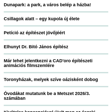
Dunapark: a park, a város belép a házba!
Csillagok alatt – egy kupola új élete
Petíció az építészet jövőjéért
Elhunyt Dr. Bitó János építész
Már lehet jelentkezni a CAD'oro építészeti
animációs filmszemlére
Toronyházak, melyek szíve oázisként dobog
Óvodákat mutatunk be a Metszet 2026/3.
számában