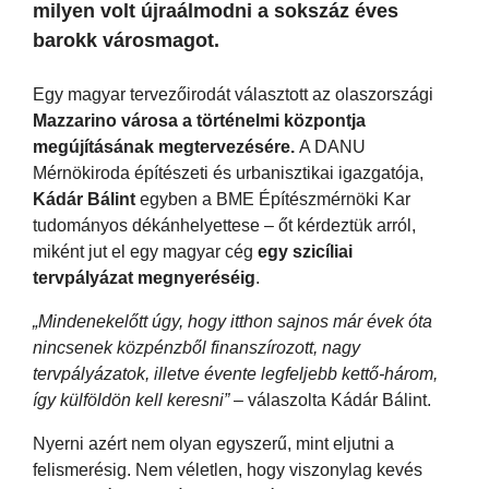
milyen volt újraálmodni a sokszáz éves
barokk városmagot.
Egy magyar tervezőirodát választott az olaszországi
Mazzarino városa a történelmi központja
megújításának megtervezésére.
A DANU
Mérnökiroda építészeti és urbanisztikai igazgatója,
Kádár Bálint
egyben a BME Építészmérnöki Kar
tudományos dékánhelyettese – őt kérdeztük arról,
miként jut el egy magyar cég
egy szicíliai
tervpályázat megnyeréséig
.
„Mindenekelőtt úgy, hogy itthon sajnos már évek óta
nincsenek közpénzből finanszírozott, nagy
tervpályázatok, illetve évente legfeljebb kettő-három,
így külföldön kell keresni”
– válaszolta Kádár Bálint.
Nyerni azért nem olyan egyszerű, mint eljutni a
felismerésig. Nem véletlen, hogy viszonylag kevés