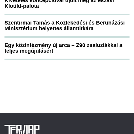
Kivételes koncepcióval újult meg az északi
Klotild-palota
Szentirmai Tamás a Közlekedési és Beruházási
Minisztérium helyettes államtitkára
Egy közintézmény új arca – Z90 zsaluziákkal a
teljes megújulásért