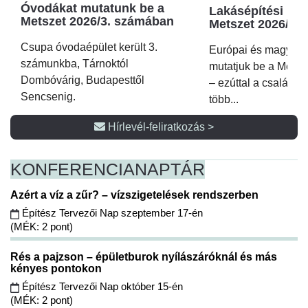
Óvodákat mutatunk be a
Lakásépítési kör
Metszet 2026/3. számában
Metszet 2026/2.
Csupa óvodaépület került 3.
Európai és magyar p
számunkba, Tárnoktól
mutatjuk be a Metsz
Dombóvárig, Budapesttől
– ezúttal a családi 
Sencsenig.
több...
Hírlevél-feliratkozás >
KONFERENCIA
NAPTÁR
Azért a víz a zűr? – vízszigetelések rendszerben
Építész Tervezői Nap szeptember 17-én
(MÉK: 2 pont)
Rés a pajzson – épületburok nyílászáróknál és más
kényes pontokon
Építész Tervezői Nap október 15-én
(MÉK: 2 pont)