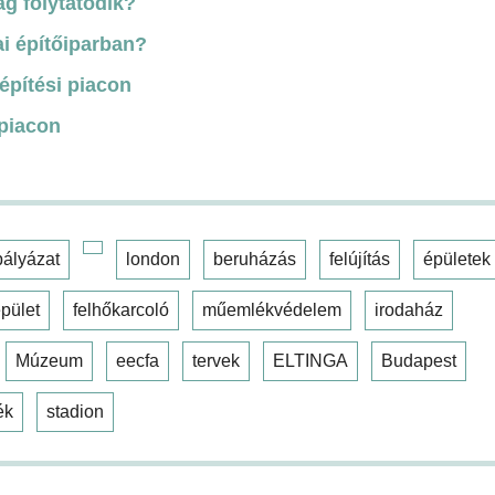
ág folytatódik?
i építőiparban?
építési piacon
 piacon
pályázat
london
beruházás
felújítás
épületek
pület
felhőkarcoló
műemlékvédelem
irodaház
Múzeum
eecfa
tervek
ELTINGA
Budapest
ék
stadion