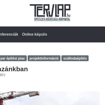
nferenciák
Online képzés
ar építési piac
projektinformáció
szállodaépítés
hazánkban
dév