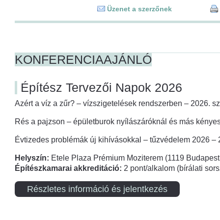
Üzenet a szerzőnek
KONFERENCIAAJÁNLÓ
Építész Tervezői Napok 2026
Azért a víz a zűr? – vízszigetelések rendszerben – 2026. s
Rés a pajzson – épületburok nyílászáróknál és más kényes
Évtizedes problémák új kihívásokkal – tűzvédelem 2026 –
Helyszín:
Etele Plaza Prémium Moziterem (1119 Budapest,
Építészkamarai akkreditáció:
2 pont/alkalom (bírálati so
Részletes információ és jelentkezés