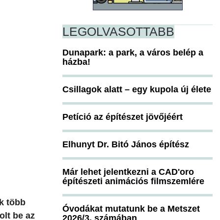
LEGOLVASOTTABB
Dunapark: a park, a város belép a
házba!
Csillagok alatt – egy kupola új élete
Petíció az építészet jövőjéért
Elhunyt Dr. Bitó János építész
Már lehet jelentkezni a CAD'oro
építészeti animációs filmszemlére
k több
Óvodákat mutatunk be a Metszet
olt be az
2026/3. számában