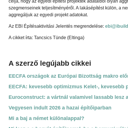
célja, hogy az egyedi építési projektek adataiból olyan agg
szegmenseinek teljesítményéről. A lakásépítést külön, a n
aggregáljuk az egyedi projekt adatokat.
Az EBI Építésaktivitási Jelentés megrendelése:
ebi@ibuild
A cikket írta: Tancsics Tünde (Eltinga)
A szerző legújabb cikkei
EECFA országok az Európai Bizottság makro elő
EECFA: kevesebb optimizmus Kelet-, kevesebb 
Euroconstruct: a vártnál valamivel lassabb lesz 
Vegyesen indult 2026 a hazai építőiparban
Mi a baj a német különalappal?