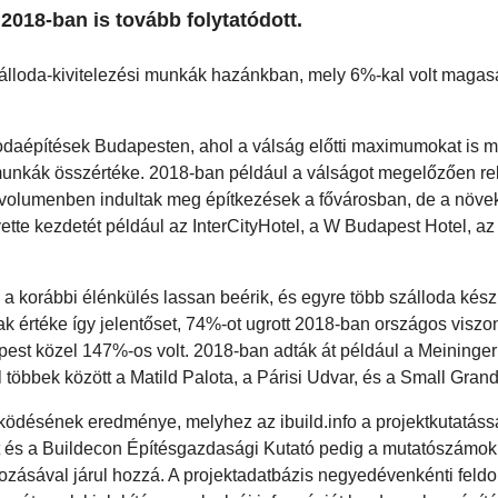
2018-ban is tovább folytatódott.
szálloda-kivitelezési munkák hazánkban, mely 6%-kal volt magas
odaépítések Budapesten, ahol a válság előtti maximumokat is 
munkák összértéke. 2018-ban például a válságot megelőzően r
 volumenben indultak meg építkezések a fővárosban, de a növ
vette kezdetét például az InterCityHotel, a W Budapest Hotel, az
a korábbi élénkülés lassan beérik, és egyre több szálloda készü
ak értéke így jelentőset, 74%-ot ugrott 2018-ban országos viszo
st közel 147%-os volt. 2018-ban adták át például a Meininge
el többek között a Matild Palota, a Párisi Udvar, és a Small Grand
ködésének eredménye, melyhez az ibuild.info a projektkutatáss
nt és a Buildecon Építésgazdasági Kutató pedig a mutatószámok
gozásával járul hozzá. A projektadatbázis negyedévenkénti fel