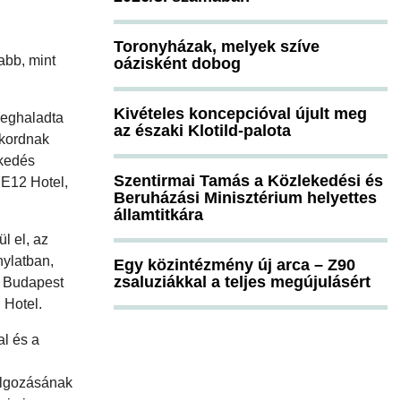
Toronyházak, melyek szíve
abb, mint
oázisként dobog
Kivételes koncepcióval újult meg
meghaladta
az északi Klotild-palota
ekordnak
ekedés
Szentirmai Tamás a Közlekedési és
 E12 Hotel,
Beruházási Minisztérium helyettes
államtitkára
l el, az
nylatban,
Egy közintézmény új arca – Z90
zsaluziákkal a teljes megújulásért
r Budapest
 Hotel.
al és a
dolgozásának