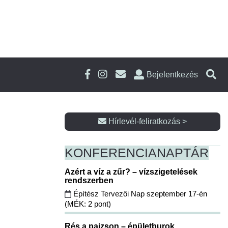
Bejelentkezés
Hírlevél-feliratkozás >
KONFERENCIA
NAPTÁR
Azért a víz a zűr? – vízszigetelések
rendszerben
Építész Tervezői Nap szeptember 17-én
(MÉK: 2 pont)
Rés a pajzson – épületburok