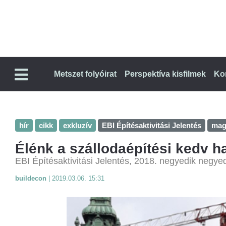
Metszet folyóirat
Perspektíva kisfilmek
Ko
hír
cikk
exkluzív
EBI Építésaktivitási Jelentés
magy
Élénk a szállodaépítési kedv 
EBI Építésaktivitási Jelentés, 2018. negyedik negye
buildecon
|
2019.03.06. 15:31