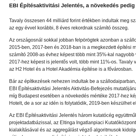
EBI Építésaktivitási Jelentés, a növekedés pedig 
Tavaly összesen 44 milliárd forint értékben indultak meg 
az egy évvel korábbi, 8 éves rekordnak számító összeg.
Az országosnál sokkal jobban felpörögtek azonban a száll
2015-ben, 2017-ben és 2018-ban is a megkezdett építési 
számító 2008-as évhez képest több mint 35%-kal nagyobb
2017-hez képest is jelentős volt, több mint 11%-os. Tavaly 
az H2 Hotel és a Hotel Akadémia építése is a fővárosban.
Bár az építkezések nehezen indultak be a szállodaiparban, 
EBI Építésaktivitási Jelentés Aktivitás-Befejezés mutatóján
míg Budapest esetében a növekedés mértéke 2017-hez képe
Hotelt, de a sor az idén is folytatódik, 2019-ben készülhet 
Az EBI Építésaktivitási Jelentés három kutatócég együttmű
projektadatbázissal, az Eltinga Ingatlanpiaci Kutatóközpo
kialakításával és az aggregálást végző algoritmusok kidol