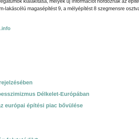
regátumok kialakítása, melyek új információt hordoznak az építé
em-lakáscélú magasépítést 9, a mélyépítést 8 szegmensre osztv
.info
rejelzésében
pesszimizmus Délkelet-Európában
az európai építési piac bővülése