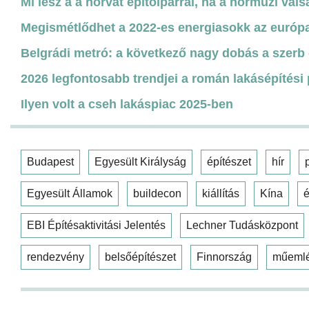
Mi lesz a a horvát építőiparral, ha a hormuzi váls
Megismétlődhet a 2022-es energiasokk az európa
Belgrádi metró: a következő nagy dobás a szerb 
2026 legfontosabb trendjei a román lakásépítési
Ilyen volt a cseh lakáspiac 2025-ben
Budapest
Egyesült Királyság
építészet
hír
Egyesült Államok
buildecon
kiállítás
Kína
é
EBI Építésaktivitási Jelentés
Lechner Tudásközpont
rendezvény
belsőépítészet
Finnország
műeml