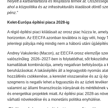
helyett a karbantartásra és felújításra térnek át. Összessé
ahol a közpolitika és az infrastrukturális kiadások döntő sz
pénz.”
Kelet-Európa építési piaca 2028-ig
A régió építési piaci kilátásait az orosz piac húzza le, am
horizonton. Az EECFA azonban továbbra is úgy véli, hogy 
jelenlegi pályája még mindig nem a háború utáni újjáépíté
Andrey Vakulenko (Macon), az EECFA orosz elemzője szer
valószínűleg 2026–2027-ben is folytatódhat, sőt fokozódha
kamatlábak kombinációja, amely negatívan befolyásolja a ke
beruházásokat. A lakásépítés áll a legnagyobb nyomás alatt 
hozzáférés csökkenése, a kereslet visszaesése és az új é
szegmens is negatív lehet a fogyasztás és az üzleti tevé
valamint az állami finanszírozás irányának és mértékének 
és energetikai projektek miatt. Az építési piac 2028-as növe
várható növekedése és a monetáris politika enyhülése.