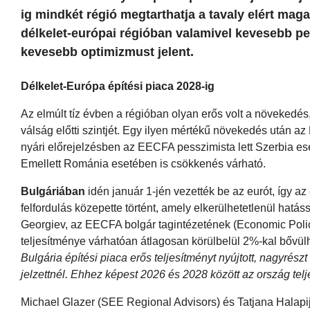
ig mindkét régió megtarthatja a tavaly elért maga
délkelet-európai régióban valamivel kevesebb pe
kevesebb optimizmust jelent.
Délkelet-Európa építési piaca 2028-ig
Az elmúlt tíz évben a régióban olyan erős volt a növekedé
válság előtti szintjét. Egy ilyen mértékű növekedés után 
nyári előrejelzésben az EECFA pesszimista lett Szerbia es
Emellett Románia esetében is csökkenés várható.
Bulgáriában
idén január 1-jén vezették be az eurót, így a
felfordulás közepette történt, amely elkerülhetetlenül hatáss
Georgiev, az EECFA bolgár tagintézetének (Economic Policy 
teljesítménye várhatóan átlagosan körülbelül 2%-kal bővülh
Bulgária építési piaca erős teljesítményt nyújtott, nagyrés
jelzettnél. Ehhez képest 2026 és 2028 között az ország telj
Michael Glazer (SEE Regional Advisors) és Tatjana Halap