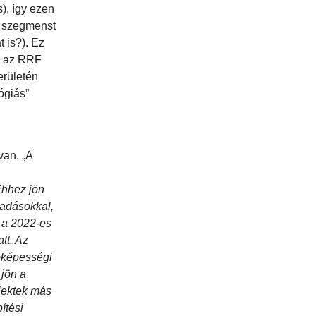
s), így ezen
i szegmenst
t is?). Ez
és az RRF
erületén
ógiás”
van. „A
Ehhez jön
iadásokkal,
k a 2022-es
tt. Az
lóképességi
 jön a
ojektek más
ítési