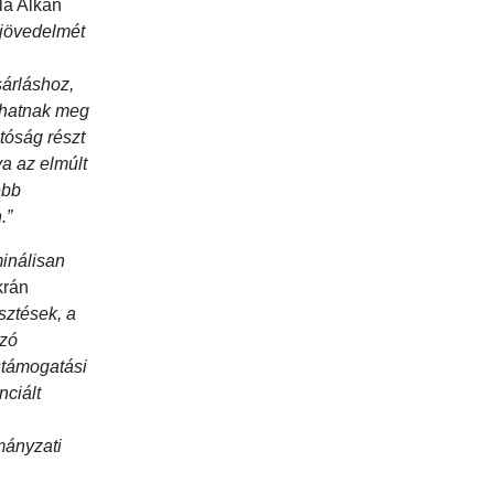
yla Alkan
 jövedelmét
árláshoz,
olhatnak meg
tóság részt
ya az elmúlt
ebb
.”
minálisan
krán
sztések, a
lzó
stámogatási
nciált
mányzati