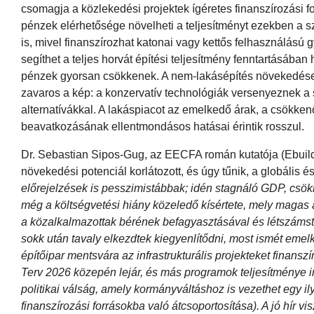
csomagja a közlekedési projektek ígéretes finanszírozási fo
pénzek elérhetősége növelheti a teljesítményt ezekben a
is, mivel finanszírozhat katonai vagy kettős felhasználású 
segíthet a teljes horvát építési teljesítmény fenntartásába
pénzek gyorsan csökkenek. A nem-lakásépítés növekedése s
zavaros a kép: a konzervatív technológiák versenyeznek a 
alternatívákkal. A lakáspiacot az emelkedő árak, a csökk
beavatkozásának ellentmondásos hatásai érintik rosszul.
Dr. Sebastian Sipos-Gug, az EECFA román kutatója (Ebuild
növekedési potenciál korlátozott, és úgy tűnik, a globális
előrejelzések is pesszimistábbak; idén stagnáló GDP, csö
még a költségvetési hiány közeledő kísértete, mely magas
a közalkalmazottak bérének befagyasztásával és létszámsto
sokk után tavaly elkezdtek kiegyenlítődni, most ismét em
építőipar mentsvára az infrastrukturális projekteket finans
Terv 2026 közepén lejár, és más programok teljesítménye ink
politikai válság, amely kormányváltáshoz is vezethet egy i
finanszírozási forrásokba való átcsoportosítása). A jó hír 