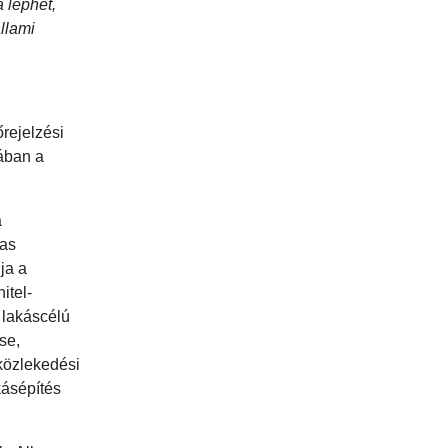
 léphet,
állami
őrejelzési
ában a
a
gas
ja a
itel-
 lakáscélú
se,
 közlekedési
kásépítés