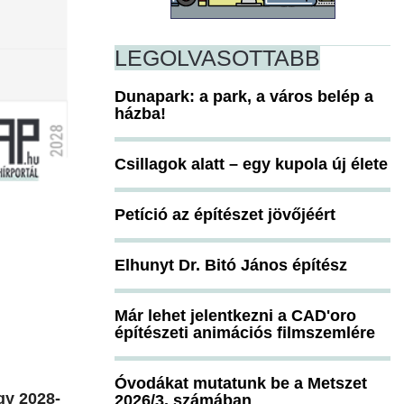
LEGOLVASOTTABB
Dunapark: a park, a város belép a
házba!
Csillagok alatt – egy kupola új élete
Petíció az építészet jövőjéért
Elhunyt Dr. Bitó János építész
Már lehet jelentkezni a CAD'oro
építészeti animációs filmszemlére
Óvodákat mutatunk be a Metszet
ogy 2028-
2026/3. számában