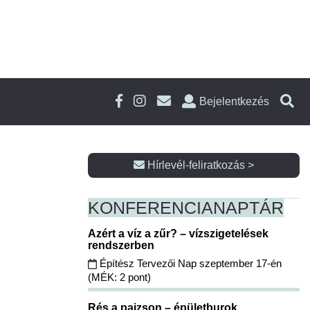
Bejelentkezés
Hírlevél-feliratkozás >
KONFERENCIA
NAPTÁR
Azért a víz a zűr? – vízszigetelések
rendszerben
Építész Tervezői Nap szeptember 17-én
(MÉK: 2 pont)
Rés a pajzson – épületburok