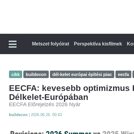
Metszet folyóirat
Perspektíva kisfilmek
Ko
cikk
buildecon
dél-kelet európai építési piac
eecfa
EECFA: kevesebb optimizmus K
Délkelet-Európában
EECFA Előrejelzés 2026 Nyár
buildecon
|
2026.06.26. 00:43