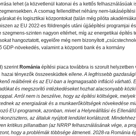
rrása lehet (a közvetlenül katonai és a kettős felhasználásúak i
 szegmensekben. A csomag fellendíthet néhány nem-lakásépítés
gyárakat és logisztikai központokat (talán még pilóta akadémiáka
n hiszen az EU 2022-es földrengés utáni újjáépítési programjai 
zegmens-szinten nagyon eltérhet, míg az energetikai építés t
sokat hangoztatott, egyelőre még nem bizonyított „csúcstechnol
enő GDP-növekedés, valamint a központi bank és a kormány
) szerint
Románia
építési piaca továbbra is szorult helyzetben 
 és hazai tényezők összeesküdtek e
llene. A legfrissebb gazdasági
kkenő reálbérek és az EU-ban a legmagasabb infláció várható. 
 adókat és megszorító intézkedéseket hozhat alacsonyabb közk
ppal. Arról nem is beszélve, hogy az építési költségek, melye
elkednek az energiaárak és a munkaerőköltségek növekedése mia
zírozó EU-programok, azonban, mivel a Helyreállítási és Ellenál
onzisztens, az általuk nyújtott lendület korlátozott. Mindehhez
lyen kritikus pillanatban (az NRRP felhasználásának vége, a pr
viszont, hogy a problémák többsége átmeneti. 2028-ra Románia ép