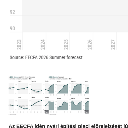
Az EECFA idén nyári építési piaci előrejelzését jú