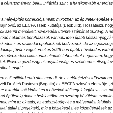
a céltartományon belüli inflációs szint, a hatékonyabb energias
ik a mélyépítés korrekciója miatt, miközben az épületek építése 
ajinović, az EECFA szerb kutatója (Beobuild). Hozzáteszi, hogy
ások szerint mérsékelt növekedési ütemre számíthat 2028-ig. A n
olódó hatalmas beruházások vannak; idén újabb kétszámjegyű
ereskedelmi és szállodai épületeknek kedveznek, de az egészség
idációja jövőre véget érhet és 2028-ban újabb növekedés várhat
kező növekedési ciklusának elindítói lehetnek. A negatívum, hogy
eket. Illetve a gazdasági bizonytalanság és széttöredezettség to
állnak majd.”
en is 6 milliárd euró alatt maradt, de az előrejelzési időszakba
 véli Dr. Aleš Pustovrh (Bogatin) az EECFA szlovén elemzője.
„
re a korlátozott kínálat és a növekvő költségek fogják vissza, 
ri épületek) óvatos befektetőkre és szerény bővülésre számíth
etnek, mint az oktatás, az egészségügy és a mélyépítési felújítás
tikai átállási projektek), míg a közlekedési és közműépítések az 