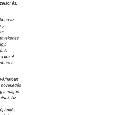
zektor és,
ebben az
 „
a
em
 növekedés
ügyi
ó. A
 a közel-
vábbra is
n várhatóan
A növekedés
míg a magán
atnak. Az
új építés