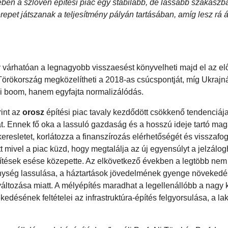
gében a szlovén építési piac egy stabilabb, de lassabb szakaszba
erepet játszanak a teljesítmény pályán tartásában, amíg lesz rá 
ely várhatóan a legnagyobb visszaesést könyvelheti majd el az el
Törökország megközelítheti a 2018-as csúcspontját, míg Ukrajn
si boom, hanem egyfajta normalizálódás.
int az
orosz
építési piac tavaly kezdődött csökkenő tendenciáj
t. Ennek fő oka a lassuló gazdaság és a hosszú ideje tartó ma
resletet, korlátozza a finanszírozás elérhetőségét és visszafog
mivel a piac küzd, hogy megtalálja az új egyensúlyt a jelzálogh
pítések esése közepette. Az elkövetkező években a legtöbb nem
kenység lassulása, a háztartások jövedelmének gyenge növekedé
változása miatt. A mélyépítés maradhat a legellenállóbb a nagy
kedésének feltételei az infrastruktúra-építés felgyorsulása, a la