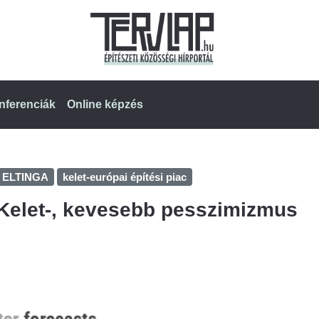
nferenciák
Online képzés
ELTINGA
kelet-európai építési piac
elet-, kevesebb pesszimizmus