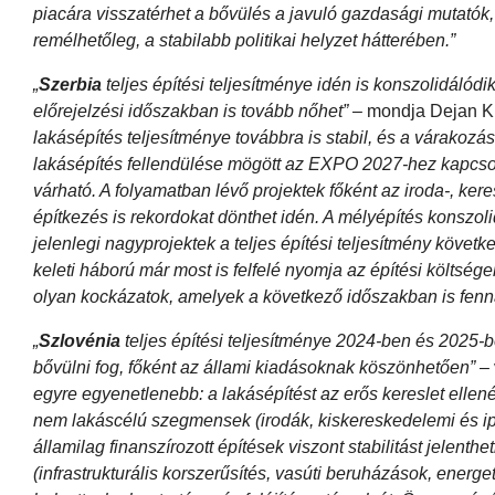
piacára visszatérhet a bővülés a javuló gazdasági mutatók, 
remélhetőleg, a stabilabb politikai helyzet hátterében.”
„
Szerbia
teljes építési teljesítménye idén is konszolidálód
előrejelzési időszakban is tovább nőhet”
– mondja Dejan Kr
lakásépítés teljesítménye továbbra is stabil, és a várakoz
lakásépítés fellendülése mögött az EXPO 2027-hez kapcs
várható. A folyamatban lévő projektek főként az iroda-, k
építkezés is rekordokat dönthet idén. A mélyépítés konszol
jelenlegi nagyprojektek a teljes építési teljesítmény követ
keleti háború már most is felfelé nyomja az építési költség
olyan kockázatok, amelyek a következő időszakban is fenn
„
Szlovénia
teljes építési teljesítménye 2024-ben és 2025-b
bővülni fog, főként az állami kiadásoknak köszönhetően”
–
egyre egyenetlenebb: a lakásépítést az erős kereslet ellené
nem lakáscélú szegmensek (irodák, kiskereskedelemi és ipa
államilag finanszírozott építések viszont stabilitást jelenth
(infrastrukturális korszerűsítés, vasúti beruházások, energe