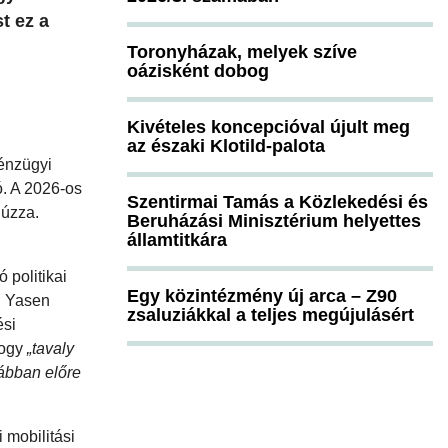
t ez a
Toronyházak, melyek szíve
oázisként dobog
Kivételes koncepcióval újult meg
az északi Klotild-palota
pénzügyi
ó. A 2026-os
Szentirmai Tamás a Közlekedési és
húzza.
Beruházási Minisztérium helyettes
államtitkára
 politikai
Egy közintézmény új arca – Z90
e. Yasen
zsaluziákkal a teljes megújulásért
ési
hogy
„tavaly
rábban előre
 mobilitási