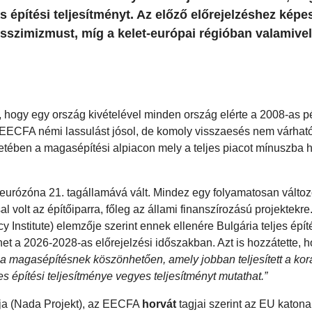
s építési teljesítményt. Az előző előrejelzéshez képes
sszimizmust, míg a kelet-európai régióban valamivel
s, hogy egy ország kivételével minden ország elérte a 2008-as 
az EECFA némi lassulást jósol, de komoly visszaesés nem várhat
etében a magasépítési alpiacon mely a teljes piacot mínuszba 
z eurózóna 21. tagállamává vált. Mindez egy folyamatosan változó
al volt az építőiparra, főleg az állami finanszírozású projektekr
Institute) elemzője szerint ennek ellenére Bulgária teljes épít
et a 2026-2028-as előrejelzési időszakban. Azt is hozzátette, 
zt a magasépítésnek köszönhetően, amely jobban teljesített a ko
es építési teljesítménye vegyes teljesítményt mutathat.”
ija (Nada Projekt), az EECFA
horvát
tagjai szerint az EU katonai