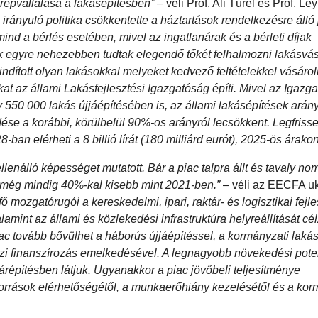
repvállalása a lakásépítésben”
– véli Prof. Ali Türel és Prof. Le
irányuló politika csökkentette a háztartások rendelkezésre álló
ind a bérlés esetében, mivel az ingatlanárak és a bérleti díjak
 egyre nehezebben tudtak elegendő tőkét felhalmozni lakásvás
indított olyan lakásokkal melyeket kedvező feltételekkel vásár
 az állami Lakásfejlesztési Igazgatóság építi. Mivel az Igazga
 550 000 lakás újjáépítésében is, az állami lakásépítések arán
se a korábbi, körülbelül 90%-os arányról lecsökkent. Legfriss
8-ban elérheti a 8 billió lírát (180 milliárd eurót), 2025-ös árakon
lenálló képességet mutatott. Bár a piac talpra állt és tavaly no
on még mindig 40%-kal kisebb mint 2021-ben.”
– véli az EECFA u
 mozgatórugói a kereskedelmi, ipari, raktár- és logisztikai fejle
amint az állami és közlekedési infrastruktúra helyreállítását cé
iac tovább bővülhet a háborús újjáépítéssel, a kormányzati laká
özi finanszírozás emelkedésével. A legnagyobb növekedési pote
tárépítésben látjuk. Ugyanakkor a piac jövőbeli teljesítménye
források elérhetőségétől, a munkaerőhiány kezelésétől és a kor