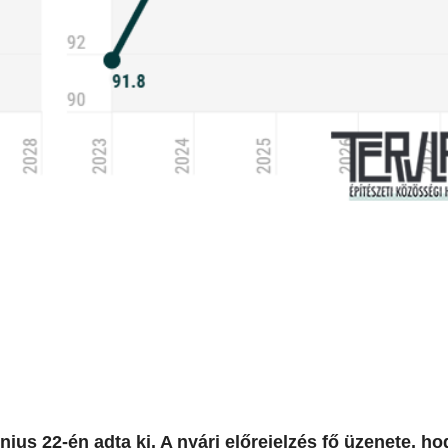
nius 22-én adta ki. A nyári előrejelzés fő üzenete, h