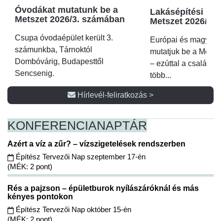
Óvodákat mutatunk be a
Lakásépítési kör
Metszet 2026/3. számában
Metszet 2026/2.
Csupa óvodaépület került 3.
Európai és magyar p
számunkba, Tárnoktól
mutatjuk be a Metsz
Dombóvárig, Budapesttől
– ezúttal a családi 
Sencsenig.
több...
Hírlevél-feliratkozás >
KONFERENCIA
NAPTÁR
Azért a víz a zűr? – vízszigetelések rendszerben
Építész Tervezői Nap szeptember 17-én
(MÉK: 2 pont)
Rés a pajzson – épületburok nyílászáróknál és más
kényes pontokon
Építész Tervezői Nap október 15-én
(MÉK: 2 pont)