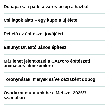
Dunapark: a park, a város belép a házba!
Csillagok alatt – egy kupola új élete
Petíció az építészet jövőjéért
Elhunyt Dr. Bitó János építész
Már lehet jelentkezni a CAD'oro építészeti
animációs filmszemlére
Toronyházak, melyek szíve oázisként dobog
Óvodákat mutatunk be a Metszet 2026/3.
számában