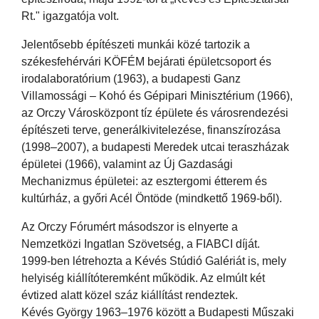
Rt." igazgatója volt.
Jelentősebb építészeti munkái közé tartozik a
székesfehérvári KÖFÉM bejárati épületcsoport és
irodalaboratórium (1963), a budapesti Ganz
Villamossági – Kohó és Gépipari Minisztérium (1966),
az Orczy Városközpont tíz épülete és városrendezési
építészeti terve, generálkivitelezése, finanszírozása
(1998–2007), a budapesti Meredek utcai teraszházak
épületei (1966), valamint az Új Gazdasági
Mechanizmus épületei: az esztergomi étterem és
kultúrház, a győri Acél Öntöde (mindkettő 1969-ből).
Az Orczy Fórumért másodszor is elnyerte a
Nemzetközi Ingatlan Szövetség, a FIABCI díját.
1999-ben létrehozta a Kévés Stúdió Galériát is, mely
helyiség kiállítóteremként működik. Az elmúlt két
évtized alatt közel száz kiállítást rendeztek.
Kévés György 1963–1976 között a Budapesti Műszaki