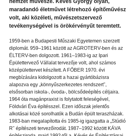
nemzet művésze. Kévés György olyan,
maradandó életművet létrehozó építőművész
volt, aki közéleti, művészetszervező
tevékenységével is örökérvényűt teremtett.
1959-ben a Budapesti Műszaki Egyetemen szerzett
diplomát. 959–1961 között az AGROTERV-ben és az
ÉLTERV-ben dolgozott. 1961–1983-ig az Ipari
Épülettervező Vállalat tervezője volt, ahol számos
középülettervet készített. A FŐBER 1970. évi
megbízására kidolgozott a hazai gyártóbázisra
alapozva egy „könnyűszerkezetes rendszert",
elsősorban iskola-, óvoda-, bölcsődeépítés céljaira.
1964 óta magánpraxist is folytatott feleségével,
Földvári Éva építésszel. Ezen időszak jelentős
alkotásai közé sorolhatók a Budán épült teraszházak.
1983-ban megalapította és 1985-ig igazgatta a „Stúdió
R" építészeti tervezőirodát. 1987–1992 között KÁVA
építésziroda, majd 1992-től a „Kévés és Építésztársai