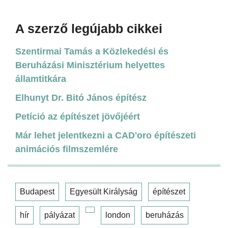
A szerző legújabb cikkei
Szentirmai Tamás a Közlekedési és
Beruházási Minisztérium helyettes
államtitkára
Elhunyt Dr. Bitó János építész
Petíció az építészet jövőjéért
Már lehet jelentkezni a CAD'oro építészeti
animációs filmszemlére
Budapest
Egyesült Királyság
építészet
hír
pályázat
london
beruházás