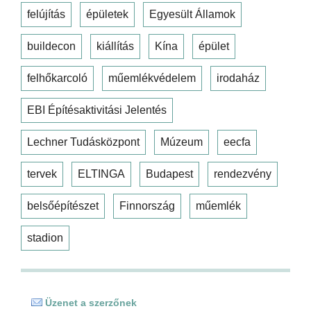
felújítás
épületek
Egyesült Államok
buildecon
kiállítás
Kína
épület
felhőkarcoló
műemlékvédelem
irodaház
EBI Építésaktivitási Jelentés
Lechner Tudásközpont
Múzeum
eecfa
tervek
ELTINGA
Budapest
rendezvény
belsőépítészet
Finnország
műemlék
stadion
Üzenet a szerzőnek