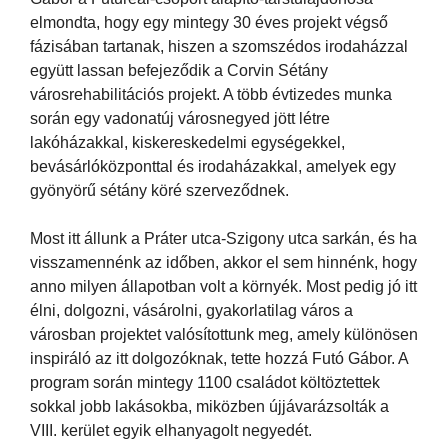
elmondta, hogy egy mintegy 30 éves projekt végső
fázisában tartanak, hiszen a szomszédos irodaházzal
együtt lassan befejeződik a Corvin Sétány
városrehabilitációs projekt. A több évtizedes munka
során egy vadonatúj városnegyed jött létre
lakóházakkal, kiskereskedelmi egységekkel,
bevásárlóközponttal és irodaházakkal, amelyek egy
gyönyörű sétány köré szerveződnek.
Most itt állunk a Práter utca-Szigony utca sarkán, és ha
visszamennénk az időben, akkor el sem hinnénk, hogy
anno milyen állapotban volt a környék. Most pedig jó itt
élni, dolgozni, vásárolni, gyakorlatilag város a
városban projektet valósítottunk meg, amely különösen
inspiráló az itt dolgozóknak, tette hozzá Futó Gábor. A
program során mintegy 1100 családot költöztettek
sokkal jobb lakásokba, miközben újjávarázsolták a
VIII. kerület egyik elhanyagolt negyedét.