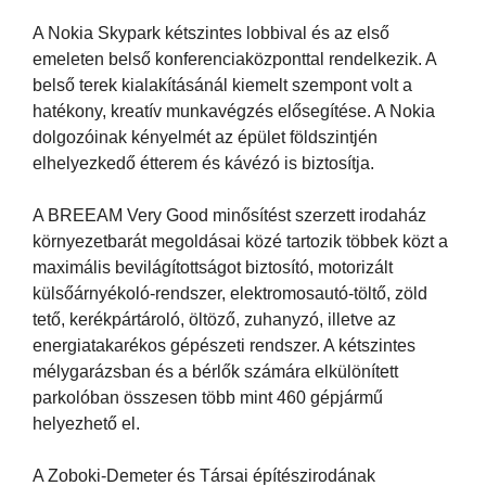
A Nokia Skypark kétszintes lobbival és az első
emeleten belső konferenciaközponttal rendelkezik. A
belső terek kialakításánál kiemelt szempont volt a
hatékony, kreatív munkavégzés elősegítése. A Nokia
dolgozóinak kényelmét az épület földszintjén
elhelyezkedő étterem és kávézó is biztosítja.
A BREEAM Very Good minősítést szerzett irodaház
környezetbarát megoldásai közé tartozik többek közt a
maximális bevilágítottságot biztosító, motorizált
külsőárnyékoló-rendszer, elektromosautó-töltő, zöld
tető, kerékpártároló, öltöző, zuhanyzó, illetve az
energiatakarékos gépészeti rendszer. A kétszintes
mélygarázsban és a bérlők számára elkülönített
parkolóban összesen több mint 460 gépjármű
helyezhető el.
A Zoboki-Demeter és Társai építészirodának