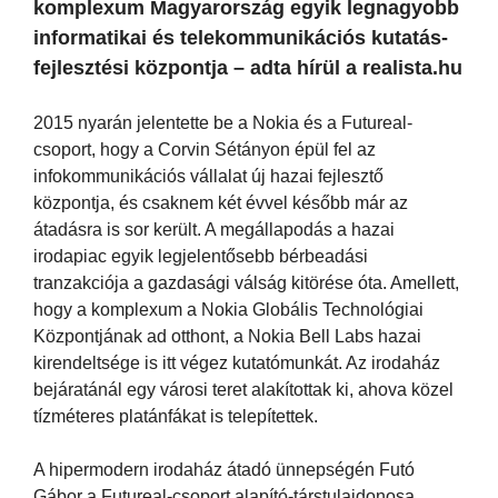
komplexum Magyarország egyik legnagyobb
informatikai és telekommunikációs kutatás-
fejlesztési központja – adta hírül a realista.hu
2015 nyarán jelentette be a Nokia és a Futureal-
csoport, hogy a Corvin Sétányon épül fel az
infokommunikációs vállalat új hazai fejlesztő
központja, és csaknem két évvel később már az
átadásra is sor került. A megállapodás a hazai
irodapiac egyik legjelentősebb bérbeadási
tranzakciója a gazdasági válság kitörése óta. Amellett,
hogy a komplexum a Nokia Globális Technológiai
Központjának ad otthont, a Nokia Bell Labs hazai
kirendeltsége is itt végez kutatómunkát. Az irodaház
bejáratánál egy városi teret alakítottak ki, ahova közel
tízméteres platánfákat is telepítettek.
A hipermodern irodaház átadó ünnepségén Futó
Gábor a Futureal-csoport alapító-társtulajdonosa