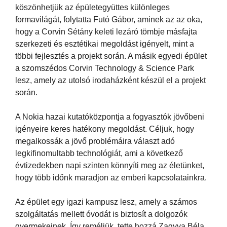
köszönhetjük az épületegyüttes különleges
formavilágát, folytatta Futó Gábor, aminek az az oka,
hogy a Corvin Sétány keleti lezáró tömbje másfajta
szerkezeti és esztétikai megoldást igényelt, mint a
többi fejlesztés a projekt során. A másik egyedi épület
a szomszédos Corvin Technology & Science Park
lesz, amely az utolsó irodaházként készül el a projekt
során.
A Nokia hazai kutatóközpontja a fogyasztók jövőbeni
igényeire keres hatékony megoldást. Céljuk, hogy
megalkossák a jövő problémáira választ adó
legkifinomultabb technológiát, ami a következő
évtizedekben napi szinten könnyíti meg az életünket,
hogy több időnk maradjon az emberi kapcsolatainkra.
Az épület egy igazi kampusz lesz, amely a számos
szolgáltatás mellett óvodát is biztosít a dolgozók
gyermekeinek. Így reméljük, tette hozzá Zagyva Béla,