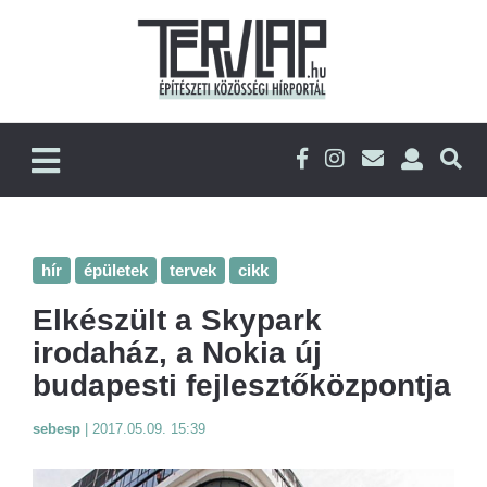
hír
épületek
tervek
cikk
Elkészült a Skypark
irodaház, a Nokia új
budapesti fejlesztőközpontja
sebesp
|
2017.05.09. 15:39