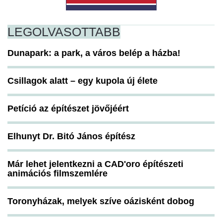
LEGOLVASOTTABB
Dunapark: a park, a város belép a házba!
Csillagok alatt – egy kupola új élete
Petíció az építészet jövőjéért
Elhunyt Dr. Bitó János építész
Már lehet jelentkezni a CAD'oro építészeti
animációs filmszemlére
Toronyházak, melyek szíve oázisként dobog