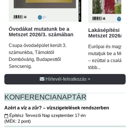
Óvodákat mutatunk be a
Lakásépítési kör
Metszet 2026/3. számában
Metszet 2026/2.
Csupa óvodaépület került 3.
Európai és magyar p
számunkba, Tárnoktól
mutatjuk be a Metsz
Dombóvárig, Budapesttől
– ezúttal a családi 
Sencsenig.
több...
Hírlevél-feliratkozás >
KONFERENCIA
NAPTÁR
Azért a víz a zűr? – vízszigetelések rendszerben
Építész Tervezői Nap szeptember 17-én
(MÉK: 2 pont)