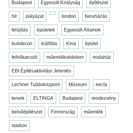
Budapest
Egyesült Királyság
építészet
hír
pályázat
london
beruházás
felújítás
épületek
Egyesült Államok
buildecon
kiállítás
Kína
épület
felhőkarcoló
műemlékvédelem
irodaház
EBI Építésaktivitási Jelentés
Lechner Tudásközpont
Múzeum
eecfa
tervek
ELTINGA
Budapest
rendezvény
belsőépítészet
Finnország
műemlék
stadion