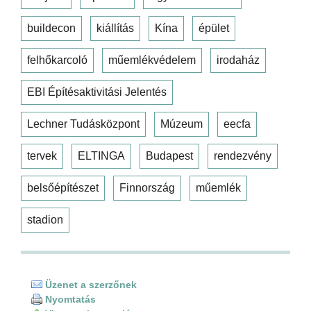
buildecon
kiállítás
Kína
épület
felhőkarcoló
műemlékvédelem
irodaház
EBI Építésaktivitási Jelentés
Lechner Tudásközpont
Múzeum
eecfa
tervek
ELTINGA
Budapest
rendezvény
belsőépítészet
Finnország
műemlék
stadion
Üzenet a szerzőnek
Nyomtatás