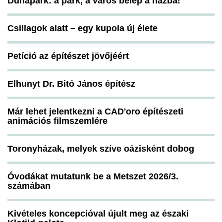
Dunapark: a park, a város belép a házba!
Csillagok alatt – egy kupola új élete
Petíció az építészet jövőjéért
Elhunyt Dr. Bitó János építész
Már lehet jelentkezni a CAD'oro építészeti
animációs filmszemlére
Toronyházak, melyek szíve oázisként dobog
Óvodákat mutatunk be a Metszet 2026/3.
számában
Kivételes koncepcióval újult meg az északi