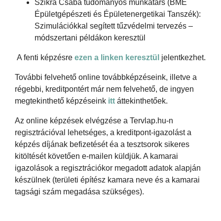
Szikra Csaba tudományos munkatárs (BME
Épületgépészeti és Épületenergetikai Tanszék):
Szimulációkkal segített tűzvédelmi tervezés –
módszertani példákon keresztül
A fenti képzésre
ezen a linken keresztül
jelentkezhet.
További felvehető online továbbképzéseink, illetve a
régebbi, kreditpontért már nem felvehető, de ingyen
megtekinthető képzéseink
itt
áttekinthetőek.
Az online képzések elvégzése a Tervlap.hu-n
regisztrációval lehetséges, a kreditpont-igazolást a
képzés díjának befizetését éa a tesztsorok sikeres
kitöltését követően e-mailen küldjük. A kamarai
igazolások a regisztrációkor megadott adatok alapján
készülnek (területi építész kamara neve és a kamarai
tagsági szám megadása szükséges).