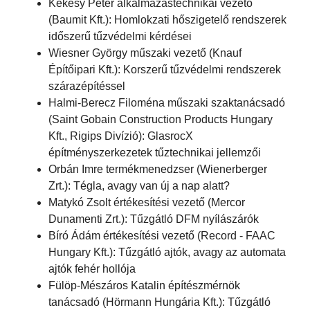
Kékesy Péter alkalmazástechnikai vezető
(Baumit Kft.): Homlokzati hőszigetelő rendszerek
időszerű tűzvédelmi kérdései
Wiesner György műszaki vezető (Knauf
Építőipari Kft.): Korszerű tűzvédelmi rendszerek
szárazépítéssel
Halmi-Berecz Filoména műszaki szaktanácsadó
(Saint Gobain Construction Products Hungary
Kft., Rigips Divízió): GlasrocX
építményszerkezetek tűztechnikai jellemzői
Orbán Imre termékmenedzser (Wienerberger
Zrt.): Tégla, avagy van új a nap alatt?
Matykó Zsolt értékesítési vezető (Mercor
Dunamenti Zrt.): Tűzgátló DFM nyílászárók
Bíró Ádám értékesítési vezető (Record - FAAC
Hungary Kft.): Tűzgátló ajtók, avagy az automata
ajtók fehér hollója
Fülöp-Mészáros Katalin építészmérnök
tanácsadó (Hörmann Hungária Kft.): Tűzgátló