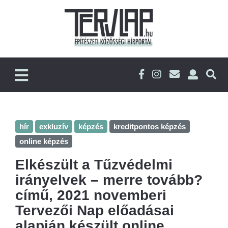
hír
exkluzív
képzés
kreditpontos képzés
online képzés
Elkészült a Tűzvédelmi
irányelvek – merre tovább?
című, 2021 novemberi
Tervezői Nap előadásai
alapján készült online