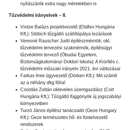
nyílászárók extra nagy méretekben is
Tűzvédelmi irányelvek – II.
Vintze Balázs projektvezető (Efaflex Hungária
Kft.): Stöbich tűzgátló szállítópálya lezárások
Veresné Rauscher Judit építészmérnök, okl.
tűzvédelmi tervezési szakmérnök, építésügyi
tűzvédelmi tervező (Óbudai Egyetem,
Biztonságtudományi Doktori Iskola): A Kiürítés c.
tűzvédelmi műszaki irányelv 2021. évi változásai
Farkas Imre ügyvezető (Dörken Kft.): Mit számít
az a néhány dkg fólia!
Csordás Zoltán okleveles üzemgazdász (Colt
Hungária Kft.): Tűzgátló függönyök új jogszabályi
környezetben
Turzó János építész tanácsadó (Geze Hungary
Kft.): Geze természetes hő- és füstelvezető
rendszerek