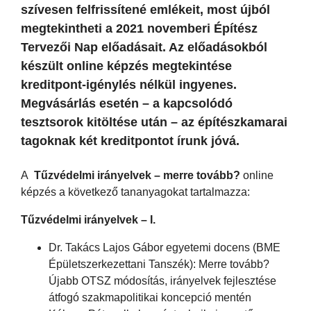
szívesen felfrissítené emlékeit, most újból
megtekintheti a 2021 novemberi Építész
Tervezői Nap előadásait. Az előadásokból
készült online képzés megtekintése
kreditpont-igénylés nélkül ingyenes.
Megvásárlás esetén – a kapcsolódó
tesztsorok kitöltése után – az építészkamarai
tagoknak két kreditpontot írunk jóvá.
A
Tűzvédelmi irányelvek – merre tovább?
online
képzés a következő tananyagokat tartalmazza:
Tűzvédelmi irányelvek – I.
Dr. Takács Lajos Gábor egyetemi docens (BME
Épületszerkezettani Tanszék): Merre tovább?
Újabb OTSZ módosítás, irányelvek fejlesztése
átfogó szakmapolitikai koncepció mentén