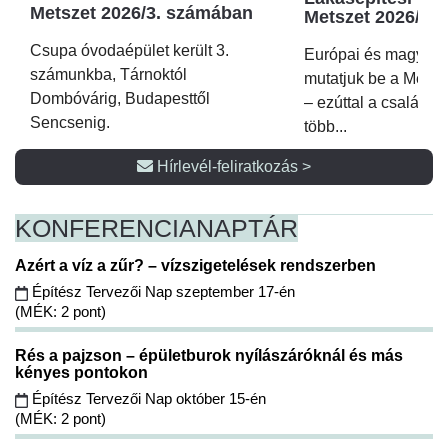
Metszet 2026/3. számában
Metszet 2026/2.
Csupa óvodaépület került 3.
Európai és magyar p
számunkba, Tárnoktól
mutatjuk be a Metsz
Dombóvárig, Budapesttől
– ezúttal a családi 
Sencsenig.
több...
Hírlevél-feliratkozás >
KONFERENCIA
NAPTÁR
Azért a víz a zűr? – vízszigetelések rendszerben
Építész Tervezői Nap szeptember 17-én
(MÉK: 2 pont)
Rés a pajzson – épületburok nyílászáróknál és más
kényes pontokon
Építész Tervezői Nap október 15-én
(MÉK: 2 pont)