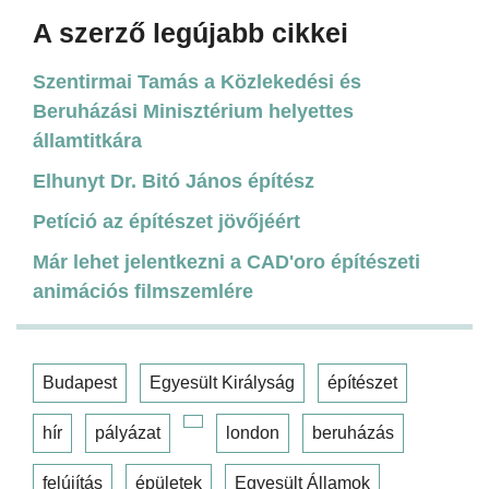
A szerző legújabb cikkei
Szentirmai Tamás a Közlekedési és
Beruházási Minisztérium helyettes
államtitkára
Elhunyt Dr. Bitó János építész
Petíció az építészet jövőjéért
Már lehet jelentkezni a CAD'oro építészeti
animációs filmszemlére
Budapest
Egyesült Királyság
építészet
hír
pályázat
london
beruházás
felújítás
épületek
Egyesült Államok