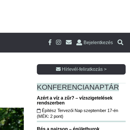
Bejelentkezés
Hírlevél-feliratkozás >
KONFERENCIA
NAPTÁR
Azért a víz a zűr? – vízszigetelések
rendszerben
Építész Tervezői Nap szeptember 17-én
(MÉK: 2 pont)
Rés a pajzson – épületburok