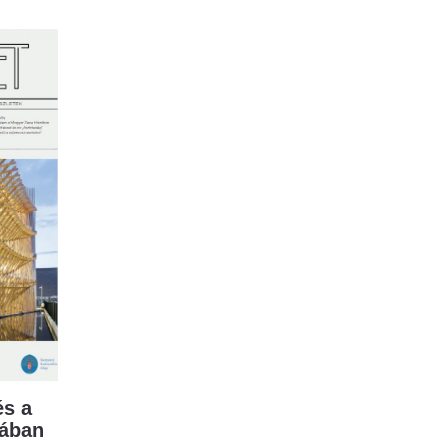
s a
mában