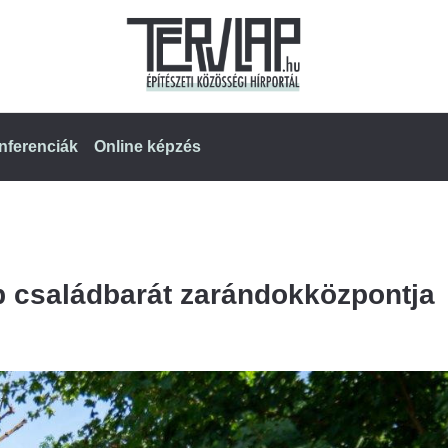
nferenciák
Online képzés
b családbarát zarándokközpontja