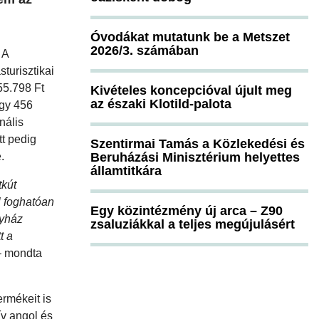
Óvodákat mutatunk be a Metszet
2026/3. számában
 A
turisztikai
55.798 Ft
Kivételes koncepcióval újult meg
az északi Klotild-palota
egy 456
nális
tt pedig
Szentirmai Tamás a Közlekedési és
.
Beruházási Minisztérium helyettes
államtitkára
tkút
l foghatóan
Egy közintézmény új arca – Z90
gyház
zsaluziákkal a teljes megújulásért
t a
 mondta
rmékeit is
ív angol és