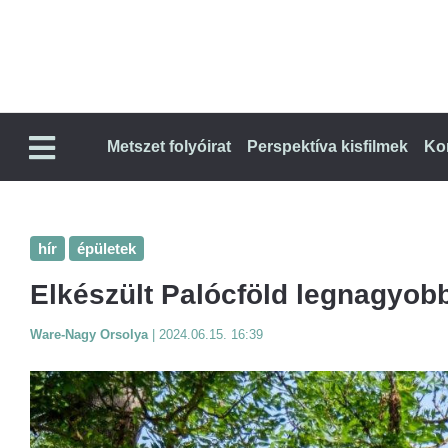
Metszet folyóirat
Perspektíva kisfilmek
Ko
hír
épületek
Elkészült Palócföld legnagyob
Ware-Nagy Orsolya
|
2024.06.15. 16:39