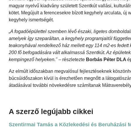
magyar nyelvű kiadvány született Szentkút vallási, kulturáli
kötet. Megújult a ferencesekre bízott kegyhely arculata, új 
kegyhely ismertségét.
„A fogadóépülettel szemben lévő északi, ligetes dombolda
amelyek így szeparáltan, a kegyhely programjaitól függetl
teakonyhával rendelkező ház mellett egy 114 m2-es fedett kö
200 fő befogadására vált alkalmassá Szentkút. Az épületekb
kempingező helyeken."
– részletezte
Borbás Péter DLA
é
Az elmúlt időszakban megvalósul fejlesztéseknek köszönhe
búcsúidőszakon kívül is érezhetően megnőtt a látogatószám
átadásával további növekedésre számítanak Mátraverebély
A szerző legújabb cikkei
Szentirmai Tamás a Közlekedési és Beruházási Mi