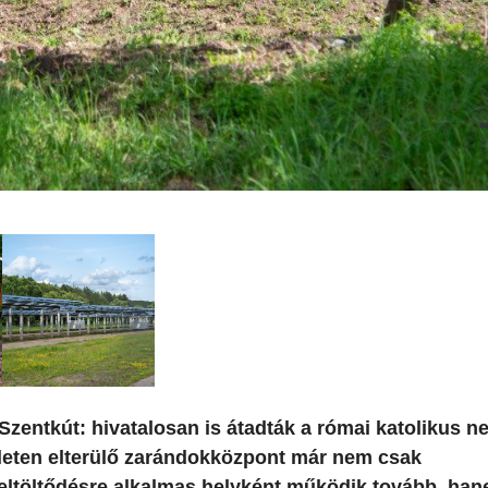
-Szentkút: hivatalosan is átadták a római katolikus n
rületen elterülő zarándokközpont már nem csak
 feltöltődésre alkalmas helyként működik tovább, ha