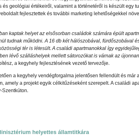
s és geológiai értékeiről, valamint a történetéről is készült egy
weboldalt fejlesztettek és további marketing lehetőségekkel növe
lban kaptak helyet az elsősorban családok számára épült apart
enül tudnak működni. A 16 db két hálószobával, fürdőszobával é
zösségi tér is létesült. A családi apartmanokkal így egyidejűle
en lévő szálláshelyek mellett sátorozókat is várnak az újonnan 
pítész, a kegyhely fejlesztésének vezető tervezője.
tően a kegyhely vendégforgalma jelentősen fellendült és már 
, amely a projekt egyik célkitűzéseként szerepelt. A családi a
-Szentkúton.
nisztérium helyettes államtitkára