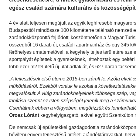
egész család számára kulturális és közösségépít
4 év alatt teljesen megújult az egyik leghíresebb magyaror
Budapesttől mindössze 100 kilométerre található nemzeti eml
zarándokközponttá fejlődött, köszönthetően a Magyar Turi
összegből 16 darab új, családi apartmanház és egy 345 kW 
férőhelyes urnatemetővel, a kegyhely teljes területére szele
sportpályát építettek a gyerekeknek, létrehoztak egy beltér
több ezer m2 felületű új utat adtak át, és 627 darab facsem
„A fejlesztések első üteme 2015-ben zárult le. Azóta eltelt
működéséről. Ezekből vontuk le azokat a következtetéseket
megvalósult. A világ zarándokhelyeinek többsége szép, va
tanítása szerint ez Isten szépségét jeleníti meg a számunkra
Cserhátnak ebben a völgyében, megőrizzük és fenntartha
Orosz Lóránt
kegyhelyigazgató, akivel együtt Szentkúton m
De nemcsak új épületekkel gazdagodott a zarándokközpont; 
bővíteni egyedi fejlesztésű hitéleti ajándéktárgyakkal, hel