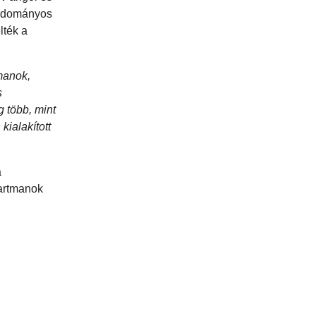
 tudományos
lték a
manok,
s
g több, mint
kialakított
a
partmanok