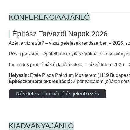
KONFERENCIAAJÁNLÓ
Építész Tervezői Napok 2026
Azért a víz a zűr? – vízszigetelések rendszerben – 2026. s
Rés a pajzson – épületburok nyílászáróknál és más kényes
Évtizedes problémák új kihívásokkal – tűzvédelem 2026 –
Helyszín:
Etele Plaza Prémium Moziterem (1119 Budapest,
Építészkamarai akkreditáció:
2 pont/alkalom (bírálati so
Részletes információ és jelentkezés
KIADVÁNYAJÁNLÓ