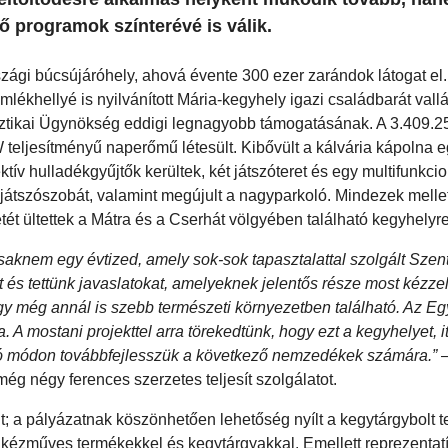
ő programok színterévé is válik.
szági búcsújáróhely, ahová évente 300 ezer zarándok látogat el.
ékhellyé is nyilvánított Mária-kegyhely igazi családbarát vallás
sztikai Ügynökség eddigi legnagyobb támogatásának. A 3.409.2
teljesítményű naperőmű létesült. Kibővült a kálvária kápolna 
ktív hulladékgyűjtők kerültek, két játszóteret és egy multifunkcio
i játszószobát, valamint megújult a nagyparkoló. Mindezek melle
etét ültettek a Mátra és a Cserhát völgyében található kegyhelyre
 csaknem egy évtized, amely sok-sok tapasztalattal szolgált Szen
 és tettünk javaslatokat, amelyeknek jelentős része most kézze
gy még annál is szebb természeti környezetben található. Az E
. A mostani projekttel arra törekedtünk, hogy ezt a kegyhelyet, it
tó módon továbbfejlesszük a következő nemzedékek számára.”
–
ég négy ferences szerzetes teljesít szolgálatot.
a pályázatnak köszönhetően lehetőség nyílt a kegytárgybolt te
yi kézműves termékekkel és kegytárgyakkal. Emellett reprezentat