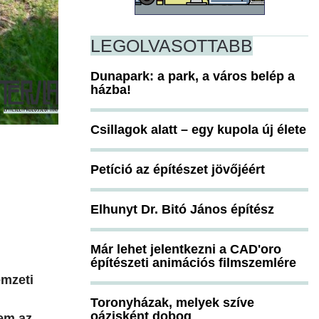
LEGOLVASOTTABB
Dunapark: a park, a város belép a
házba!
Csillagok alatt – egy kupola új élete
Petíció az építészet jövőjéért
Elhunyt Dr. Bitó János építész
Már lehet jelentkezni a CAD'oro
építészeti animációs filmszemlére
emzeti
Toronyházak, melyek szíve
oázisként dobog
nem az