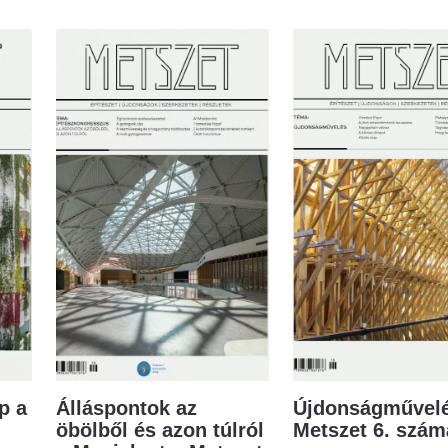
p a
Álláspontok az
Újdonságművelé
öbölből és azon túlról
Metszet 6. szá