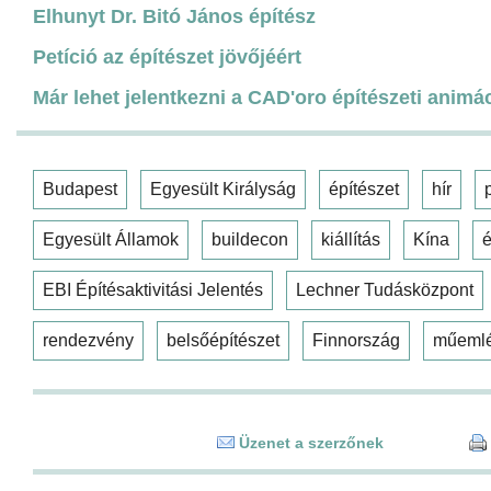
Elhunyt Dr. Bitó János építész
Petíció az építészet jövőjéért
Már lehet jelentkezni a CAD'oro építészeti animá
Budapest
Egyesült Királyság
építészet
hír
Egyesült Államok
buildecon
kiállítás
Kína
é
EBI Építésaktivitási Jelentés
Lechner Tudásközpont
rendezvény
belsőépítészet
Finnország
műeml
Üzenet a szerzőnek