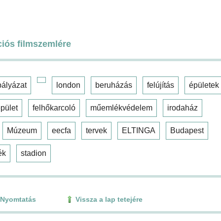
ciós filmszemlére
pályázat
london
beruházás
felújítás
épületek
pület
felhőkarcoló
műemlékvédelem
irodaház
Múzeum
eecfa
tervek
ELTINGA
Budapest
ék
stadion
Nyomtatás
Vissza a lap tetejére