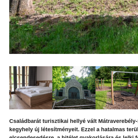
Családbarát turisztikai hellyé vált Mátraverebély
kegyhely új létesítményeit. Ezzel a hatalmas te
elcsendesedésre, a hitélet gyakorlására és lelki