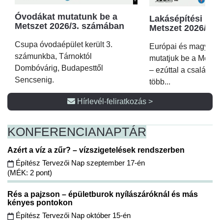
Óvodákat mutatunk be a
Lakásépítési kör
Metszet 2026/3. számában
Metszet 2026/2.
Csupa óvodaépület került 3.
Európai és magyar p
számunkba, Tárnoktól
mutatjuk be a Metsz
Dombóvárig, Budapesttől
– ezúttal a családi 
Sencsenig.
több...
Hírlevél-feliratkozás >
KONFERENCIA
NAPTÁR
Azért a víz a zűr? – vízszigetelések rendszerben
Építész Tervezői Nap szeptember 17-én
(MÉK: 2 pont)
Rés a pajzson – épületburok nyílászáróknál és más
kényes pontokon
Építész Tervezői Nap október 15-én