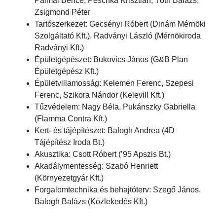
Pálmai Bence, Peschka Krisztián, Tóth Balázs,
Zsigmond Péter
Tartószerkezet: Gecsényi Róbert (Dinám Mérnöki
Szolgáltató Kft.), Radványi László (Mérnökiroda
Radványi Kft.)
Épületgépészet: Bukovics János (G&B Plan
Épületgépész Kft.)
Épületvillamosság: Kelemen Ferenc, Szepesi
Ferenc, Szikora Nándor (Kelevill Kft.)
Tűzvédelem: Nagy Béla, Pukánszky Gabriella
(Flamma Contra Kft.)
Kert- és tájépítészet: Balogh Andrea (4D
Tájépítész Iroda Bt.)
Akusztika: Csott Róbert (’95 Apszis Bt.)
Akadálymentesség: Szabó Henriett
(Környezetgyár Kft.)
Forgalomtechnika és behajtóterv: Szegő János,
Balogh Balázs (Közlekedés Kft.)