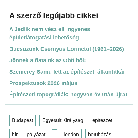
A szerző legújabb cikkei
A Jedlik nem vész el! Ingyenes
épületlátogatási lehetőség
Búcsúzunk Csernyus Lőrinctől (1961–2026)
Jönnek a fiatalok az Öbölből!
Szemerey Samu lett az építészeti államtitkár
Prospektusok 2026 május
Építészeti topográfiák: negyven év után újra!
Budapest
Egyesült Királyság
építészet
hír
pályázat
london
beruházás