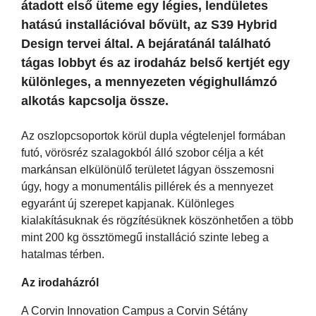
átadott első üteme egy légies, lendületes
hatású installációval bővült, az S39 Hybrid
Design tervei által. A bejáratánál található
tágas lobbyt és az irodaház belső kertjét egy
különleges, a mennyezeten végighullámzó
alkotás kapcsolja össze.
Az oszlopcsoportok körül dupla végtelenjel formában
futó, vörösréz szalagokból álló szobor célja a két
markánsan elkülönülő területet lágyan összemosni
úgy, hogy a monumentális pillérek és a mennyezet
egyaránt új szerepet kapjanak. Különleges
kialakításuknak és rögzítésüknek köszönhetően a több
mint 200 kg össztömegű installáció szinte lebeg a
hatalmas térben.
Az irodaházról
A Corvin Innovation Campus a Corvin Sétány