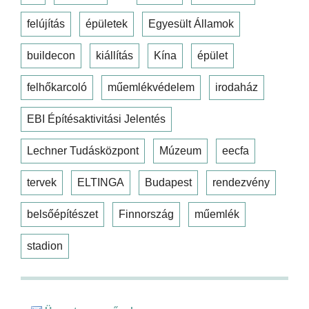
felújítás
épületek
Egyesült Államok
buildecon
kiállítás
Kína
épület
felhőkarcoló
műemlékvédelem
irodaház
EBI Építésaktivitási Jelentés
Lechner Tudásközpont
Múzeum
eecfa
tervek
ELTINGA
Budapest
rendezvény
belsőépítészet
Finnország
műemlék
stadion