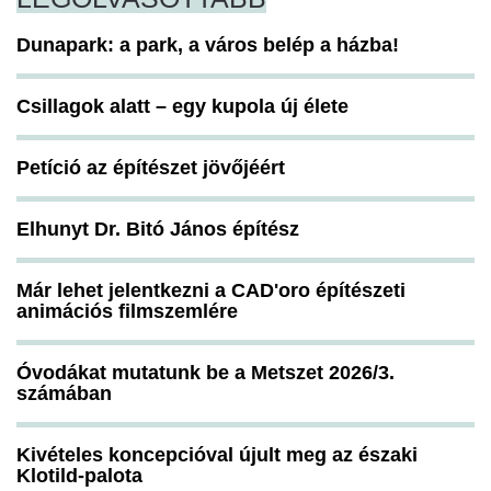
Dunapark: a park, a város belép a házba!
Csillagok alatt – egy kupola új élete
Petíció az építészet jövőjéért
Elhunyt Dr. Bitó János építész
Már lehet jelentkezni a CAD'oro építészeti
animációs filmszemlére
Óvodákat mutatunk be a Metszet 2026/3.
számában
Kivételes koncepcióval újult meg az északi
Klotild-palota