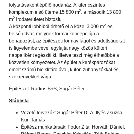
folytatásaként épülő irodaház. A kilencszintes
2
komplexum első üteme 15 800 m
, a második 13 800
2
m
irodaterületet biztosít.
2
A központi lobbiból érhető el a közel 3 000 m
-es
belső udvar, melynek formai koncepciója a
benapozást, az építészeti formavilágot és adottságokat
is figyelembe véve, egyfajta nagy közös kültéri
nappaliként egészíti ki, illetve teszi még élhetőbbé a
közvetlen környezetet. Az épület a kerékpározókat
emelt számú biciklitárolóval, külön zuhanyzókkal és
szekrényekkel várja.
Építészet: Radius B+S, Sugár Péter
Stáblista
Vezető tervezők: Sugár Péter DLA, Ilyés Zsuzsa,
Kun Tamás
Építész munkatársak: Fodor Zita, Horváth Dániel,