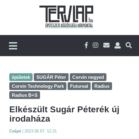
épületek
SUGÁR Péter
Corvin negyed
Corvin Technology Park
Futureal
Radius
Radius B+S
Elkészült Sugár Péterék új
irodaháza
Csépé
|
2023.06.07. 12:21