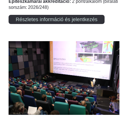
Építészkamarai akkreditáció:
2 pont/alkalom (bírálati
sorszám: 2026/248)
Részletes információ és jelentkezés