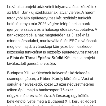
Lezárult a projekt adásvételi folyamata és elkészültek
az MBH Bank új székházának látványtervei. A három
toronyból álló épületegyüttes két, székház funkciót
betöltő tornya már 2026 végére felépülhet, a bank
igényeire szabva és a hatósági előírásokat betartva. A
bankcsoport céljainak megfelelően az új székház
minden társadalmi, munkavállalói és ESG elvárásnak
megfelel majd, a városképi környezetbe illeszkedő,
közösségi funkciókat is biztosító épületegyüttest tervez
a
Finta és Társai Építész Stúdió Kft
., mint a projekt
kiválasztott generáltervezője.
Budapest XIII. kerületének frekventált közlekedési
csomópontjában, a Róbert Károly körút és a Váci út
sarkán elhelyezkedő, közel 13 ezer négyzetméteres
telken épül majd a bankcsoport 76 ezer
négyzetméteres székháza. A társaság egy külföldi
befektetőtől vette meg a Budapest XIII. kerület Róbert