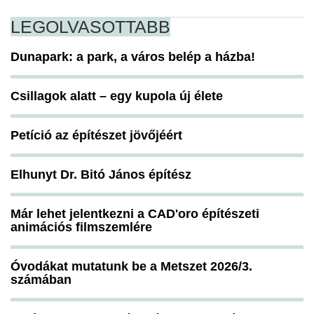
LEGOLVASOTTABB
Dunapark: a park, a város belép a házba!
Csillagok alatt – egy kupola új élete
Petíció az építészet jövőjéért
Elhunyt Dr. Bitó János építész
Már lehet jelentkezni a CAD'oro építészeti
animációs filmszemlére
Óvodákat mutatunk be a Metszet 2026/3.
számában