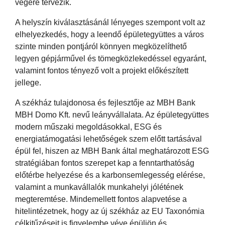
végére tervezik.
A helyszín kiválasztásánál lényeges szempont volt az
elhelyezkedés, hogy a leendő épületegyüttes a város
szinte minden pontjáról könnyen megközelíthető
legyen gépjárművel és tömegközlekedéssel egyaránt,
valamint fontos tényező volt a projekt előkészített
jellege.
A székház tulajdonosa és fejlesztője az MBH Bank
MBH Domo Kft. nevű leányvállalata. Az épületegyüttes
modern műszaki megoldásokkal, ESG és
energiatámogatási lehetőségek szem előtt tartásával
épül fel, hiszen az MBH Bank által meghatározott ESG
stratégiában fontos szerepet kap a fenntarthatóság
előtérbe helyezése és a karbonsemlegesség elérése,
valamint a munkavállalók munkahelyi jólétének
megteremtése. Mindemellett fontos alapvetése a
hitelintézetnek, hogy az új székház az EU Taxonómia
célkitűzéseit is figyelembe véve épüljön és