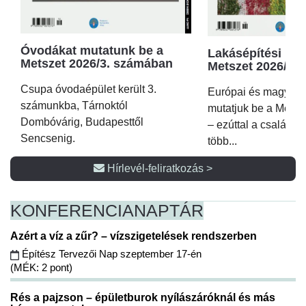
Óvodákat mutatunk be a
Lakásépítési kör
Metszet 2026/3. számában
Metszet 2026/2.
Csupa óvodaépület került 3.
Európai és magyar p
számunkba, Tárnoktól
mutatjuk be a Metsz
Dombóvárig, Budapesttől
– ezúttal a családi 
Sencsenig.
több...
Hírlevél-feliratkozás >
KONFERENCIA
NAPTÁR
Azért a víz a zűr? – vízszigetelések rendszerben
Építész Tervezői Nap szeptember 17-én
(MÉK: 2 pont)
Rés a pajzson – épületburok nyílászáróknál és más