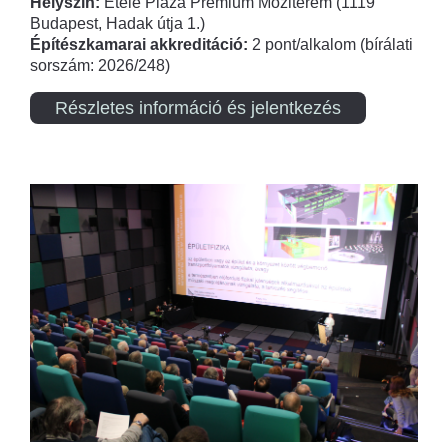
Helyszín:
Etele Plaza Prémium Moziterem (1119
Budapest, Hadak útja 1.)
Építészkamarai akkreditáció:
2 pont/alkalom (bírálati
sorszám: 2026/248)
Részletes információ és jelentkezés