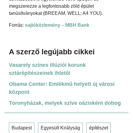
megszerezze a legfontosabb zöld épület
tanúsítványokat (BREEAM, WELL; A4 YOU).
Forrás:
sajtóközlemény – MBH Bank
A szerző legújabb cikkei
Vasarely színes illúziói korunk
sztárépítészeinek ihletői
Obama Center: Emlékmű helyett új városi
központ
Toronyházak, melyek szíve oázisként dobog
Budapest
Egyesült Királyság
építészet