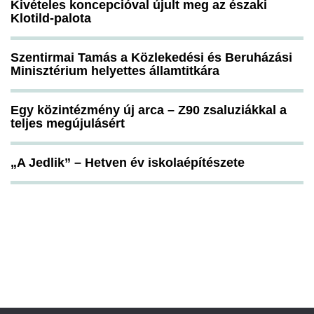
Kivételes koncepcióval újult meg az északi
Klotild-palota
Szentirmai Tamás a Közlekedési és Beruházási
Minisztérium helyettes államtitkára
Egy közintézmény új arca – Z90 zsaluziákkal a
teljes megújulásért
„A Jedlik” – Hetven év iskolaépítészete