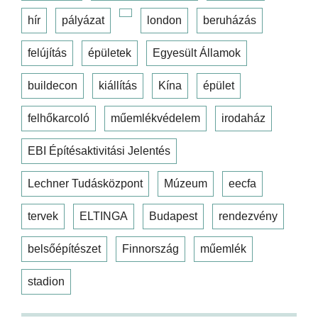
hír
pályázat
london
beruházás
felújítás
épületek
Egyesült Államok
buildecon
kiállítás
Kína
épület
felhőkarcoló
műemlékvédelem
irodaház
EBI Építésaktivitási Jelentés
Lechner Tudásközpont
Múzeum
eecfa
tervek
ELTINGA
Budapest
rendezvény
belsőépítészet
Finnország
műemlék
stadion