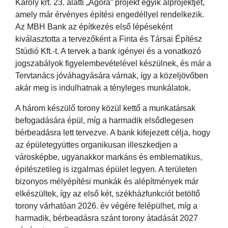
Károly krt. 23. alatti „Agora” projekt egyik alprojektjét,
amely már érvényes építési engedéllyel rendelkezik.
Az MBH Bank az építkezés első lépéseként
kiválasztotta a tervezőként a Finta és Társai Építész
Stúdió Kft.-t. A tervek a bank igényei és a vonatkozó
jogszabályok figyelembevételével készülnek, és már a
Tervtanács jóváhagyására várnak, így a közeljövőben
akár meg is indulhatnak a tényleges munkálatok.
A három készülő torony közül kettő a munkatársak
befogadására épül, míg a harmadik elsődlegesen
bérbeadásra lett tervezve. A bank kifejezett célja, hogy
az épületegyüttes organikusan illeszkedjen a
városképbe, ugyanakkor markáns és emblematikus,
épitészetileg is izgalmas épület legyen. A területen
bizonyos mélyépítési munkák és alépítmények már
elkészültek, így az első két, székházfunkciót betöltő
torony várhatóan 2026. év végére felépülhet, míg a
harmadik, bérbeadásra szánt torony átadását 2027