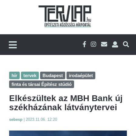
hír
tervek
Budapest
irodaépület
finta és társai Építész stúdió
Elkészültek az MBH Bank új
székházának látványtervei
sebesp
|
2023.11.06. 12:20