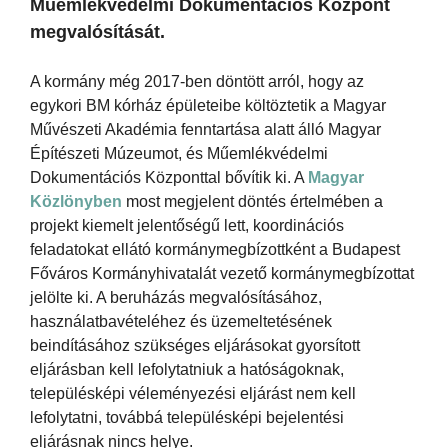
Műemlékvédelmi Dokumentációs Központ
megvalósítását.
A kormány még 2017-ben döntött arról, hogy az
egykori BM kórház épületeibe költöztetik a Magyar
Művészeti Akadémia fenntartása alatt álló Magyar
Építészeti Múzeumot, és Műemlékvédelmi
Dokumentációs Központtal bővítik ki. A
Magyar
Közlönyben
most megjelent döntés értelmében a
projekt kiemelt jelentőségű lett, koordinációs
feladatokat ellátó kormánymegbízottként a Budapest
Főváros Kormányhivatalát vezető kormánymegbízottat
jelölte ki. A beruházás megvalósításához,
használatbavételéhez és üzemeltetésének
beindításához szükséges eljárásokat gyorsított
eljárásban kell lefolytatniuk a hatóságoknak,
településképi véleményezési eljárást nem kell
lefolytatni, továbbá településképi bejelentési
eljárásnak nincs helye.