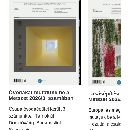
Óvodákat mutatunk be a
Lakásépítési kör
Metszet 2026/3. számában
Metszet 2026/2.
Csupa óvodaépület került 3.
Európai és magyar p
számunkba, Tárnoktól
mutatjuk be a Metsz
Dombóvárig, Budapesttől
– ezúttal a családi 
Sencsenig.