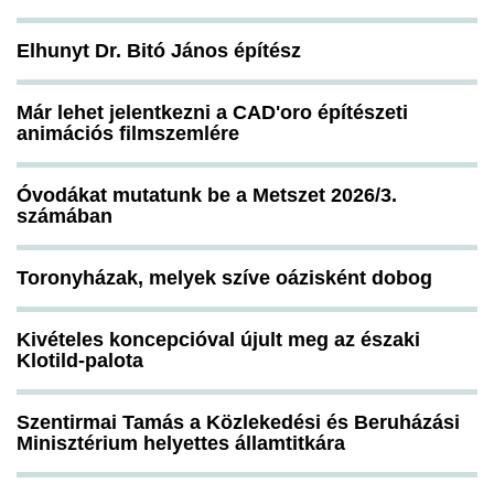
Elhunyt Dr. Bitó János építész
Már lehet jelentkezni a CAD'oro építészeti
animációs filmszemlére
Óvodákat mutatunk be a Metszet 2026/3.
számában
Toronyházak, melyek szíve oázisként dobog
Kivételes koncepcióval újult meg az északi
Klotild-palota
Szentirmai Tamás a Közlekedési és Beruházási
Minisztérium helyettes államtitkára