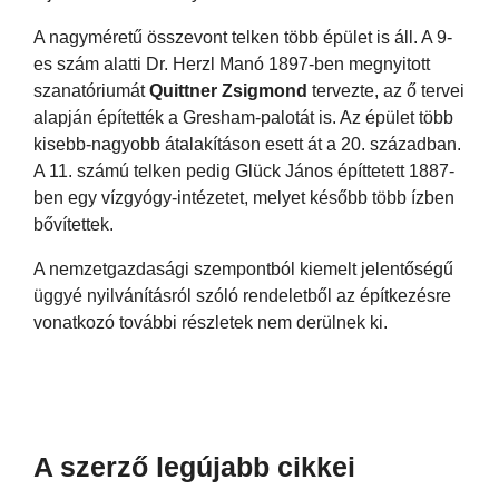
A nagyméretű összevont telken több épület is áll. A 9-
es szám alatti Dr. Herzl Manó 1897-ben megnyitott
szanatóriumát
Quittner Zsigmond
tervezte, az ő tervei
alapján építették a Gresham-palotát is. Az épület több
kisebb-nagyobb átalakításon esett át a 20. században.
A 11. számú telken pedig Glück János építtetett 1887-
ben egy
vízgyógy-intézetet, melyet később több ízben
bővítettek
.
A nemzetgazdasági szempontból kiemelt jelentőségű
üggyé nyilvánításról szóló rendeletből az építkezésre
vonatkozó további részletek nem derülnek ki.
A szerző legújabb cikkei