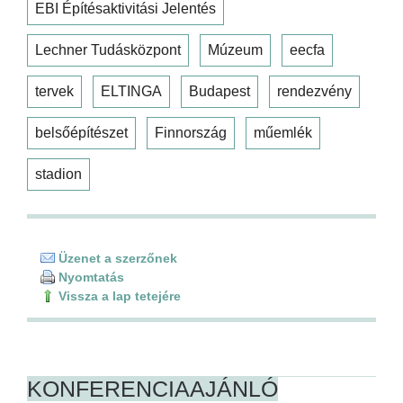
EBI Építésaktivitási Jelentés
Lechner Tudásközpont
Múzeum
eecfa
tervek
ELTINGA
Budapest
rendezvény
belsőépítészet
Finnország
műemlék
stadion
Üzenet a szerzőnek
Nyomtatás
Vissza a lap tetejére
KONFERENCIAAJÁNLÓ