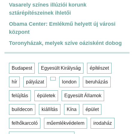
Vasarely színes illúziói korunk
sztárépítészeinek ihletői
Obama Center: Emlékmű helyett új városi
központ
Toronyházak, melyek szíve oázisként dobog
Budapest
Egyesült Királyság
építészet
hír
pályázat
london
beruházás
felújítás
épületek
Egyesült Államok
buildecon
kiállítás
Kína
épület
felhőkarcoló
műemlékvédelem
irodaház