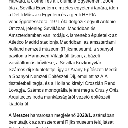
Harvard, a Cornell és a Columbia Egyetemen, 2004
óta a Sevillai Egyetem címzetes egyetemi tanára, idén
a Delfti Műszaki Egyetem és a genfi HEPIA
vendégprofesszora. 1971 óta dolgozik együtt Antonio
Ortizzal, jelenleg Sevillában, Madridban és
Amszterdamban van irodájuk. Ismertebb épületeik: az
Atletico Madrid stadionja Madridban, az amszterdami
holland nemzeti múzeum (Rijksmuseum), a spanyol
pavilon a Hannoveri Világkiállításon, a bázeli
vasútállomás bővítése, a Sevillai Közkönyvtár.
Számos díj kitüntetettje, így az Arany Építészeti Medál,
a Spanyol Nemzeti Építészeti Díj, emellett az AIA
tiszteletbeli tagja, és a Holland királyi Oroszlán Rend
Lovagja. Számos monográfia jelent meg a Cruz y Ortiz
Arquitectos iroda munkásságáról vezető építészeti
kiadóknál.
A
Metszet
hamarosan megjelenő
2020/1.
számában
bemutatjuk az amszterdami Rijksmuseum felújítását.