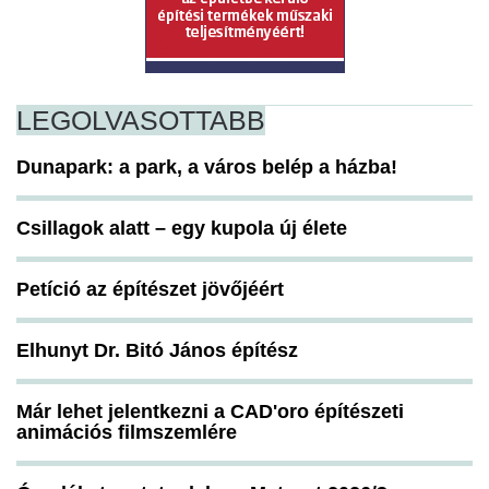
LEGOLVASOTTABB
Dunapark: a park, a város belép a házba!
Csillagok alatt – egy kupola új élete
Petíció az építészet jövőjéért
Elhunyt Dr. Bitó János építész
Már lehet jelentkezni a CAD'oro építészeti
animációs filmszemlére