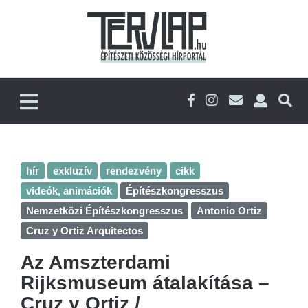
hír
exkluzív
rendezvény
cikk
videók, animációk
Építészkongresszus
Nemzetközi Építészkongresszus
Antonio Ortiz
Cruz y Ortiz Arquitectos
Az Amszterdami
Rijksmuseum átalakítása –
Cruz y Ortiz /