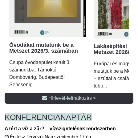
Óvodákat mutatunk be a
Lakásépítési kör
Metszet 2026/3. számában
Metszet 2026/2.
Csupa óvodaépület került 3.
Európai és magyar p
számunkba, Tárnoktól
mutatjuk be a Metsz
Dombóvárig, Budapesttől
– ezúttal a családi 
Sencsenig.
több...
Hírlevél-feliratkozás >
KONFERENCIA
NAPTÁR
Azért a víz a zűr? – vízszigetelések rendszerben
Építész Tervezői Nap szeptember 17-én