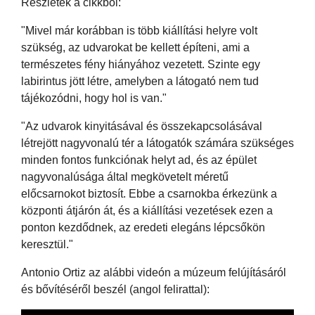
Részletek a cikkből:
"Mivel már korábban is több kiállítási helyre volt
szükség, az udvarokat be kellett építeni, ami a
természetes fény hiányához vezetett. Szinte egy
labirintus jött létre, amelyben a látogató nem tud
tájékozódni, hogy hol is van."
"Az udvarok kinyitásával és összekapcsolásával
létrejött nagyvonalú tér a látogatók számára szükséges
minden fontos funkciónak helyt ad, és az épület
nagyvonalúsága által megkövetelt méretű
előcsarnokot biztosít. Ebbe a csarnokba érkezünk a
központi átjárón át, és a kiállítási vezetések ezen a
ponton kezdődnek, az eredeti elegáns lépcsőkön
keresztül."
Antonio Ortiz az alábbi videón a múzeum felújításáról
és bővítéséről beszél (angol felirattal):