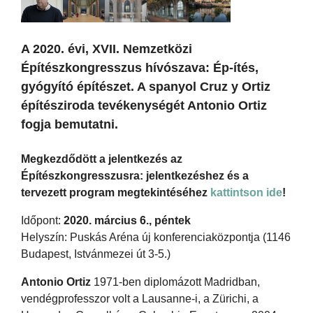
A 2020. évi, XVII. Nemzetközi
Építészkongresszus hívószava: Ép-ítés,
gyógyító építészet. A spanyol Cruz y Ortiz
építésziroda tevékenységét Antonio Ortiz
fogja bemutatni.
Megkezdődött a jelentkezés az
Építészkongresszusra: jelentkezéshez és a
tervezett program megtekintéséhez
kattintson ide
!
Időpont:
2020. március 6., péntek
Helyszín: Puskás Aréna új konferenciaközpontja (1146
Budapest, Istvánmezei út 3-5.)
Antonio Ortiz
1971-ben diplomázott Madridban,
vendégprofesszor volt a Lausanne-i, a Zürichi, a