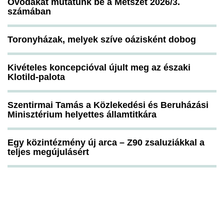
Óvodákat mutatunk be a Metszet 2026/3.
számában
Toronyházak, melyek szíve oázisként dobog
Kivételes koncepcióval újult meg az északi
Klotild-palota
Szentirmai Tamás a Közlekedési és Beruházási
Minisztérium helyettes államtitkára
Egy közintézmény új arca – Z90 zsaluziákkal a
teljes megújulásért