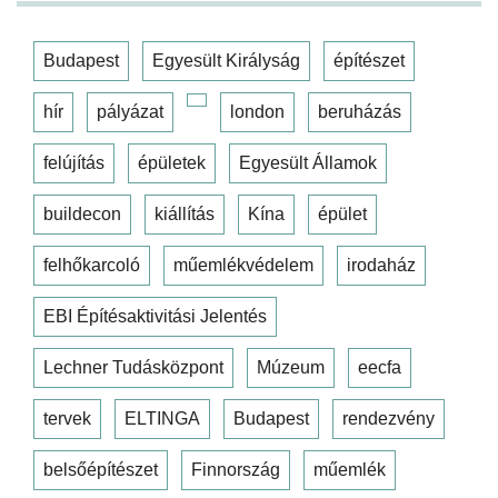
Budapest
Egyesült Királyság
építészet
hír
pályázat
london
beruházás
felújítás
épületek
Egyesült Államok
buildecon
kiállítás
Kína
épület
felhőkarcoló
műemlékvédelem
irodaház
EBI Építésaktivitási Jelentés
Lechner Tudásközpont
Múzeum
eecfa
tervek
ELTINGA
Budapest
rendezvény
belsőépítészet
Finnország
műemlék