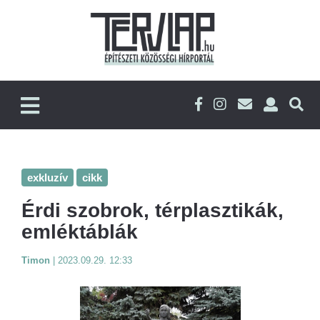
exkluzív
cikk
Érdi szobrok, térplasztikák,
emléktáblák
Timon
|
2023.09.29. 12:33