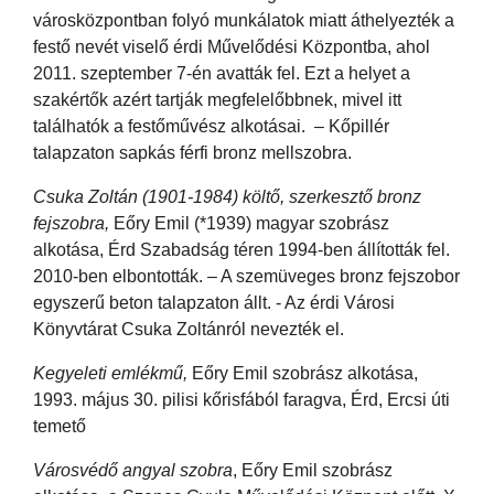
városközpontban folyó munkálatok miatt áthelyezték a
festő nevét viselő érdi Művelődési Központba, ahol
2011. szeptember 7-én avatták fel. Ezt a helyet a
szakértők azért tartják megfelelőbbnek, mivel itt
találhatók a festőművész alkotásai. – Kőpillér
talapzaton sapkás férfi bronz mellszobra.
Csuka Zoltán (1901-1984) költő, szerkesztő bronz
fejszobra,
Eőry Emil (*1939) magyar szobrász
alkotása, Érd Szabadság téren 1994-ben állították fel.
2010-ben elbontották. – A szemüveges bronz fejszobor
egyszerű beton talapzaton állt. - Az érdi Városi
Könyvtárat Csuka Zoltánról nevezték el.
Kegyeleti emlékmű,
Eőry Emil szobrász alkotása,
1993. május 30. pilisi kőrisfából faragva, Érd, Ercsi úti
temető
Városvédő angyal szobra
, Eőry Emil szobrász