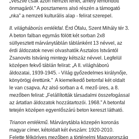
„Veszve csak azon nemzet lehet, amely lemondott
önmagáról.” A posztamens alsó részén a támogató
„nka” a nemzeti kulturális alap - felirat szerepel.
II. világháborús emlékfal.
Érd Ófalu, Szent Mihály tér 3.
A beton falban egymás fölött két sorban 2x8
süllyesztett márványtáblán táblánként 13 névvel, az
érdi áldozatok nevei olvashatók Asztalos Istvántól
Zsanovits Istvánig mintegy kétszáz névvel. Legfelül
középen fekvő táblán felirat: „A II. világháború
áldozatai, 1939-1945. - Világ győzedelmes királynője,
könyörögj érettünk.” A kiemelkedő betonfal két oldalt
le van csapva. Az alsó sorban a 4. mező üres, a 8.
mezőben felirat: „Felállították társadalmi összefogással
az ártatlan áldozatok hozzátartozói. 1968.” A betonfal
tetején középen egyenlőszárú beton kereszt látható.
Trianon emlékmű.
Márványtábla közepén koronás
magyar címer, kétoldalt két évszám: 1920-2010.
Felette félköríves mezőben a történelmi Magyarország