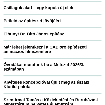
Csillagok alatt – egy kupola új élete
Petíció az építészet jövőjéért
Elhunyt Dr. Bitó János építész
Már lehet jelentkezni a CAD'oro építészeti
animációs filmszemlére
Óvodákat mutatunk be a Metszet 2026/3.
számában
Kivételes koncepcióval újult meg az északi
Klotild-palota
Szentirmai Tamás a Közlekedési és Beruházási
Minisztérium helyettes államtitkára