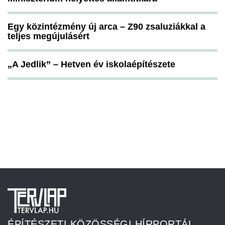
Egy közintézmény új arca – Z90 zsaluziákkal a
teljes megújulásért
„A Jedlik” – Hetven év iskolaépítészete
ÉPÍTÉSZETI KÖZÖSSÉGI HÍRPORTÁL