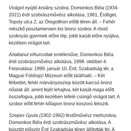
Virágot nyújtó kislány szobra,
Domonkos Béla (1934-
2021) érdi szobrászművész alkotása, 1981, Érdliget,
Topoly utca 2, az Öregotthon előtti téren áll. – Fehér
mészkő posztamensen kis bronz szobor. A rövid
szoknyás gyermek előre lép, jobb karját előre nyújtva,
kezében virágot tart.
Ártatlanul elhurcoltak emlékműve,
Domonkos Béla
érdi szobrászművész alkotása, 1998. október 4.
Felavatása: 1999. január 10. Érd, Szabadság tér, a
Magyar Földrajzi Múzeum előtt található. – Két
félbetört, fehér márványoszlop között karcsú bronz
nőalak áll, amint fejét lehajtva, két karját maga előtt
összefogva, jobb kezében lefelé csüngő virágot tart. A
szobor előtt fehér kőlapon bronz koszorú fekszik.
Szepes Gyula (1902-1992) festőművész mellszobra,
Domonkos Béla érdi szobrászművész alkotása. A
büsztöt először Érd Szabadság téren állították fel. A