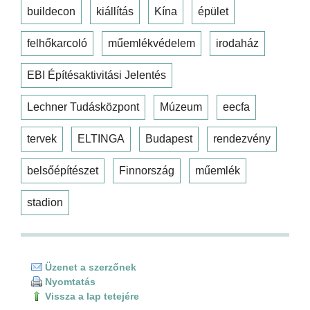
buildecon
kiállítás
Kína
épület
felhőkarcoló
műemlékvédelem
irodaház
EBI Építésaktivitási Jelentés
Lechner Tudásközpont
Múzeum
eecfa
tervek
ELTINGA
Budapest
rendezvény
belsőépítészet
Finnország
műemlék
stadion
Üzenet a szerzőnek
Nyomtatás
Vissza a lap tetejére