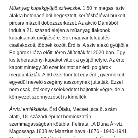
Műanyag kupakgyűjtő szívecske.
1,50 m magas, szív
alakra betonacélból hegesztett, kerítéshálóval burkolt,
pirosra mázolt dobozszerkezet. Az akció Dániából
indult a 21. század elején a műanyag flakonok
kupakjainak gyűjtésére. Sok magyar település
csatlakozott, többek között Érd is. A szív alakú gyűjtőt a
Polgárok Háza előtti téren állították fel 2020-ban. Egy
kis teherautónyi kupakot vittek a gyűjtőhelyre. Az érte
kapott mintegy 30 ezer forintot az érdi polgárok
megduplázták. A 60 ezer forintot egy érdi, gyermekeit
egyedül nevelő szegény asszonynak juttatták. Ezzel
nem csak jótékony cselekedetet hajtottak végre, de a
környezet szennyezését is kímélték.
Árvízi emléktábla.
Érd Ófalu, Mecset utca 6. szám
alatti, 18. századi épület homlokzatán,
szemmagasságban kőtábla. Felirata: „A Duna Ár-víz
Magossága 1838 év Martzius hava -1876 - 1940-1941