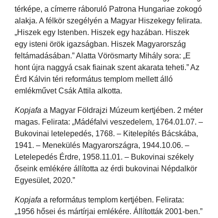
térképe, a címerre ráboruló Patrona Hungariae zokogó
alakja. A félkör szegélyén a Magyar Hiszekegy felirata.
„Hiszek egy Istenben. Hiszek egy hazában. Hiszek
egy isteni örök igazságban. Hiszek Magyarország
feltámadásában.” Alatta Vörösmarty Mihály sora: „E
hont újra naggyá csak fiainak szent akarata teheti.” Az
Érd Kálvin téri református templom mellett álló
emlékművet Csák Attila alkotta.
Kopjafa
a Magyar Földrajzi Múzeum kertjében. 2 méter
magas. Felirata: „Mádéfalvi veszedelem, 1764.01.07. –
Bukovinai letelepedés, 1768. – Kitelepítés Bácskába,
1941. – Menekülés Magyarországra, 1944.10.06. –
Letelepedés Érdre, 1958.11.01. – Bukovinai székely
őseink emlékére állította az érdi bukovinai Népdalkör
Egyesület, 2020.”
Kopjafa
a református templom kertjében. Felirata:
„1956 hősei és mártírjai emlékére. Állították 2001-ben.”