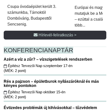
Csupa óvodaépület került 3.
Európai és magyar p
számunkba, Tárnoktól
mutatjuk be a Metsz
Dombóvárig, Budapesttől
– ezúttal a családi 
Sencsenig.
több...
Hírlevél-feliratkozás >
KONFERENCIA
NAPTÁR
Azért a víz a zűr? – vízszigetelések rendszerben
Építész Tervezői Nap szeptember 17-én
(MÉK: 2 pont)
Rés a pajzson – épületburok nyílászáróknál és más
kényes pontokon
Építész Tervezői Nap október 15-én
(MÉK: 2 pont)
Évtizedes problémák új kihívásokkal – tűzvédelem