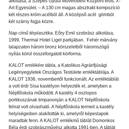
alkotása, a Szepes Gyula Művelődési Központ előtt, X-
Art Egyesület. – A 130 cm magas absztrakt kompozíció
két részes króm-acélból áll. A középső acél gömböt
két szárny fogja közre.
Nap című térplasztika.
Eőry Emil szobrász alkotása,
1999. Thermal Hotel Liget parkjában. Fehér márvány
talapzaton három bronz körszeletből háromszögű
nyílás körül összeforgatott körforma.
KALOT emlékére tábla,
a Katolikus Agrárifjúsági
Legényegyletek Országos Testülete emléktáblája. A
KALOT 1936. novembertől funkcionált. Az emléktáblát
a volt érdi Sisa kastélyon helyezték el, amelyben a
Népfőiskola működött. A kastély 4 oszlopos
portikuszának timpanonján a KALOT Népfőiskola
felirat volt olvasható. A Népfőiskola termeit a kastély
helyiségeiben alakították ki, amelyről képeslapok
maradtak fenn. A KALOT emlékmű táblát Domonkos
Béla érdi szobrászművész alkotta 1991-ben. A táblát