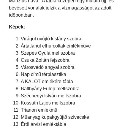
Martzius hava.” A tábla közepén egy mutató ujj, és
bevésett vonalak jelzik a vízmagasságot az adott
időpontban.
Képek:
Virágot nyújtó kislány szobra
Ártatlanul elhurcoltak emlékműve
Szepes Gyula mellszobra
Csuka Zoltán fejszobra
Városvédő angyal szobra
Nap című térplasztika
A KALOT emlékére tábla
Batthyány Fülöp mellszobra
Széchenyi István mellszobra
Kossuth Lajos mellszobra
Trianon emlékmű
Műanyag kupakgyűjtő szívecske
Érdi árvízi emléktábla