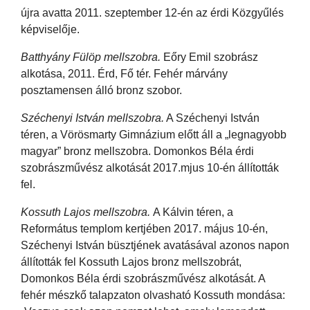
újra avatta 2011. szeptember 12-én az érdi Közgyűlés
képviselője.
Batthyány Fülöp mellszobra.
Eőry Emil szobrász
alkotása, 2011. Érd, Fő tér. Fehér márvány
posztamensen álló bronz szobor.
Széchenyi István mellszobra.
A Széchenyi István
téren, a Vörösmarty Gimnázium előtt áll a „legnagyobb
magyar” bronz mellszobra. Domonkos Béla érdi
szobrászművész alkotását 2017.mjus 10-én állították
fel.
Kossuth Lajos mellszobra.
A Kálvin téren, a
Református templom kertjében 2017. május 10-én,
Széchenyi István büsztjének avatásával azonos napon
állították fel Kossuth Lajos bronz mellszobrát,
Domonkos Béla érdi szobrászművész alkotását. A
fehér mészkő talapzaton olvasható Kossuth mondása: