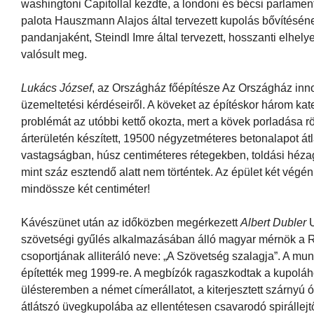
washingtoni Capitollal kezdte, a londoni és bécsi parlamentt
palota Hauszmann Alajos által tervezett kupolás bővítésén
pandanjaként, Steindl Imre által tervezett, hosszanti elhe
valósult meg.
Lukács József
, az Országház főépítésze Az Országház innova
üzemeltetési kérdéseiről. A köveket az építéskor három k
problémát az utóbbi kettő okozta, mert a kövek porladása r
árterületén készített, 19500 négyzetméteres betonalapot át
vastagságban, húsz centiméteres rétegekben, toldási hézago
mint száz esztendő alatt nem történtek. Az épület két végé
mindössze két centiméter!
Kávészünet után az időközben megérkezett
Albert Dubler
U
szövetségi gyűlés alkalmazásában álló magyar mérnök a Re
csoportjának alliteráló neve: „A Szövetség szalagja”. A 
építették meg 1999-re. A megbízók ragaszkodtak a kupolához
ülésteremben a német címerállatot, a kiterjesztett szárnyú ó
átlátszó üvegkupolába az ellentétesen csavarodó spirállejtő