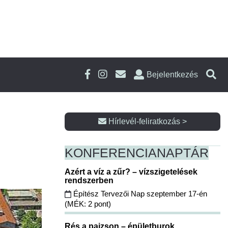
Bejelentkezés
Hírlevél-feliratkozás >
KONFERENCIA
NAPTÁR
Azért a víz a zűr? – vízszigetelések
rendszerben
Építész Tervezői Nap szeptember 17-én
(MÉK: 2 pont)
Rés a pajzson – épületburok