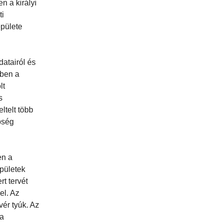
n a királyi
ti
épülete
datairól és
őben a
lt
s
ltelt több
bség
en a
pületek
t tervét
el. Az
vér tyúk. Az
va