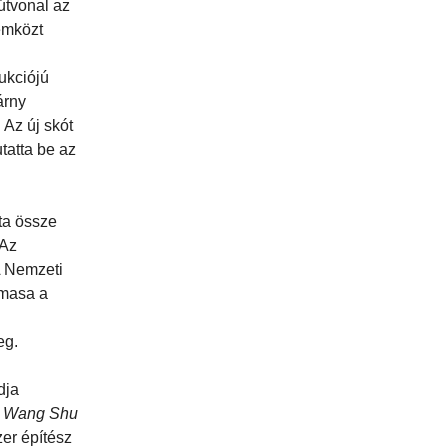
útvonal az
zemközt
rukciójú
árny
 Az új skót
tatta be az
ta össze
 Az
A Nemzeti
rmasa a
eg.
dja
i
Wang Shu
er építész