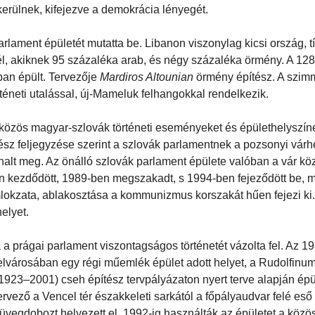
kerülnek, kifejezve a demokrácia lényegét.
 parlament épületét mutatta be. Libanon viszonylag kicsi ország, t
él, akiknek 95 százaléka arab, és négy százaléka örmény. A 128
ban épült. Tervezője
Mardiros Altounian
örmény építész. A szim
rténeti utalással, új-Mameluk felhangokkal rendelkezik.
 közös magyar-szlovák történeti eseményeket és épülethelyszín
sz feljegyzése szerint a szlovák parlamentnek a pozsonyi várh
halt meg. Az önálló szlovák parlament épülete valóban a vár k
an kezdődött, 1989-ben megszakadt, s 1994-ben fejeződött be, 
lokzata, ablakosztása a kommunizmus korszakát hűen fejezi ki.
elyet.
 a prágai parlament viszontagságos történetét vázolta fel. Az 1
elvárosában egy régi műemlék épület adott helyet, a Rudolfinum
1923–2001) cseh építész tervpályázaton nyert terve alapján ép
ervező a Vencel tér északkeleti sarkától a főpályaudvar felé eső
s üvegdobozt helyezett el. 1992-ig használták az épületet a közö