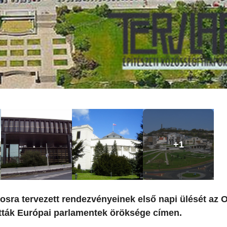
+1
posra tervezett rendezvényeinek első napi ülését az
ották Európai parlamentek öröksége címen.