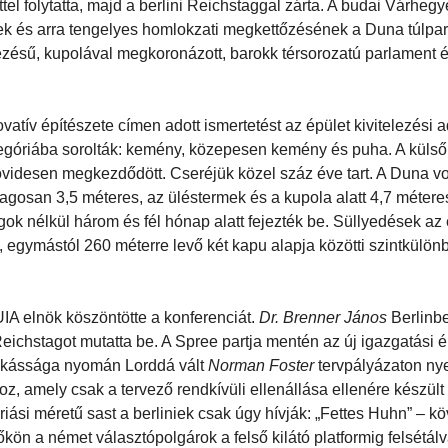
el folytatta, majd a berlini Reichstaggal zárta. A budai Várhegye
ek és arra tengelyes homlokzati megkettőzésének a Duna túlpar
lyezésű, kupolával megkoronázott, barokk térsorozatú parlament 
tív építészete címen adott ismertetést az épület kivitelezési a
ategóriába sorolták: kemény, közepesen kemény és puha. A küls
övidesen megkezdődött. Cseréjük közel száz éve tart. A Duna vo
lagosan 3,5 méteres, az üléstermek és a kupola alatt 4,7 métere
k nélkül három és fél hónap alatt fejezték be. Süllyedések az e
n, egymástól 260 méterre levő két kapu alapja közötti szintkülön
IA elnök köszöntötte a konferenciát.
Dr. Brenner János
Berlinb
ichstagot mutatta be. A Spree partja mentén az új igazgatási é
munkássága nyomán Lorddá vált
Norman Foster
tervpályázaton nyer
, amely csak a tervező rendkívüli ellenállása ellenére készült 
riási méretű sast a berliniek csak úgy hívják: „Fettes Huhn” – kö
kön a német választópolgárok a felső kilátó platformig felsétál