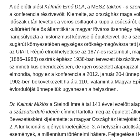
A délelőtti ülést
Kálmán Ernő DLA
, a MÉSZ
(akkori - a szer
a konferencia résztvevőit. Kiemelte, az országház maga v
időszak után levettük a vörös csillagot a kupola csúcsáról
kultúráért felelős államtitkár a magyar főváros tizennégy n
hangsúlyozta a historizmust képviselő épületeivel, de a s
sugárút környezetében egységes örökség-megóvásra tett ja
az UIA II. Régió elnökhelyettese az 1877-es isztambuli, m
(1886–1983) osztrák építész 1938-ban tervezett ötszázötv
szimmetrikus elrendezésben, de igen összetett alaprajzzal
elmondta, hogy ez a konferencia a 2012. január 20-i ünnep
1902-ben bekövetkezett halála 110., valamint a Magyar 
évfordulóját ünnepeltük ugyanezen a helyszínen.
Dr. Kalmár Miklós
a Steindl Imre által 141 évvel ezelőtt al
a századforduló idején
címmel tartotta meg az épületet átf
Bevezetésként kijelentette: a magyar Országház létrejöttét 
2. A funkcionális igények kielégítése. 3. A helyszíni adottsá
események, a millennium történelmi háttere. Fejtegetéseit 