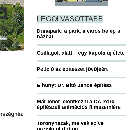
LEGOLVASOTTABB
Dunapark: a park, a város belép a
házba!
Csillagok alatt – egy kupola új élete
Petíció az építészet jövőjéért
Elhunyt Dr. Bitó János építész
Már lehet jelentkezni a CAD'oro
építészeti animációs filmszemlére
 Országház
Toronyházak, melyek szíve
oázisként dobog