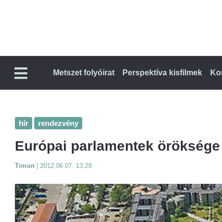
Metszet folyóirat
Perspektíva kisfilmek
Ko
hír
rendezvény
Európai parlamentek öröksége
Timon
|
2012.06.07. 13:29