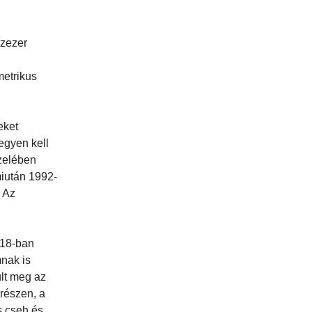
ízezer
metrikus
eket
egyen kell
özelében
miután 1992-
 Az
918-ban
nak is
ült meg az
 részen, a
s cseh és