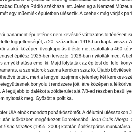
Szabad Európa Rádió székháza lett. Jelenleg a Nemzeti Múzeu
ismét egy műemlék épületben ülésezik. A csehek még várják par
sói parlament épületének nem kevésbé változatos történéseit is
tette függetlenségét, a 20. században 1918-ban kapta vissza. 
élkör alakú, középen üvegkupolás üléstermet csatoltak a 460 kép
ngyel építész 1925-ben tervezte, 1928-ban nyitották meg. A be
 árnyékhatása emel ki. Majd folytatták az építést dél felé: könyv
tkamarás, a szenátorok száma kereken száz fő. Újabb bővítések 
íthetővé tették, mert a lengyel szejmnek jelenleg két kerekes-sz
együttesnek bonyolult rendszere jött létre középen a félköríve
A legújabb toldalékot a zöldterület alá 7/8-ad részben besüllye
 nyitották meg. Győzött a politika.
ler UIA elnök mondott pohárköszöntőt. A délutáni ülésszakon J
net után időközben megérkezett Barcelonából
Joan Calis Nierga
,
yt
Enric Miralles
(1955–2000) katalán építészpáros munkatársa.