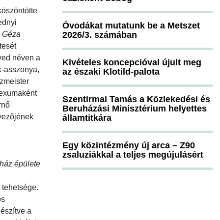
köszöntötte
ednyi
Óvodákat mutatunk be a Metszet
s Géza
2026/3. számában
tesét
gyed néven a
Kivételes koncepcióval újult meg
k-asszonya,
az északi Klotild-palota
lzmeister
plexumaként
Szentirmai Tamás a Közlekedési és
rnő
Beruházási Minisztérium helyettes
vezőjének
államtitkára
Egy közintézmény új arca – Z90
zsaluziákkal a teljes megújulásért
ház épülete
z tehetsége.
ós
észítve a