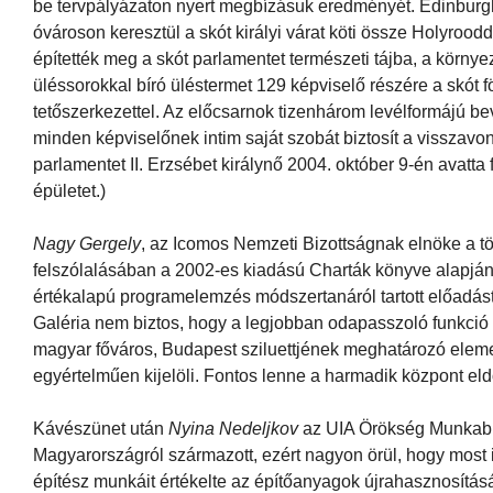
be tervpályázaton nyert megbízásuk eredményét. Edinburgh
óvároson keresztül a skót királyi várat köti össze Holyroodda
építették meg a skót parlamentet természeti tájba, a körny
üléssorokkal bíró üléstermet 129 képviselő részére a skót fö
tetőszerkezettel. Az előcsarnok tizenhárom levélformájú bev
minden képviselőnek intim saját szobát biztosít a visszavo
parlamentet II. Erzsébet királynő 2004. október 9-én avatta
épületet.)
Nagy Gergely
, az Icomos Nemzeti Bizottságnak elnöke a t
felszólalásában a 2002-es kiadású Charták könyve alapjá
értékalapú programelemzés módszertanáról tartott előadást.
Galéria nem biztos, hogy a legjobban odapasszoló funkció 
magyar főváros, Budapest sziluettjének meghatározó eleme.
egyértelműen kijelöli. Fontos lenne a harmadik központ el
Kávészünet után
Nyina Nedeljkov
az UIA Örökség Munkabiz
Magyarországról származott, ezért nagyon örül, hogy most it
építész munkáit értékelte az építőanyagok újrahasznosítás