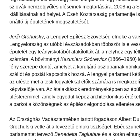
szlovák nemzetgyűlés üléseinek megtartására. 2008-ig a 
kiállításainak ad helyet. A Cseh Köztársaság parlamentje 
önálló új épületének megszületését.
Jerži Grohuļsky
, a Lengyel Építész Szövetség elnöke a var
Lengyelország az utóbbi évszázadokban többször is elvesz
épületét egy leányiskolából alakították át, amelyhez egy f
számára. A bővítményt
Kazimierz Skórewicz
(1866–1950) le
fény szerepe döntő, amelyet a körüljáró oszlopainak ritmikus
szállót és postát kapcsoltak hozzá. A lengyel parlament ké
az üléstermet a testi fogyatékkal élők számára is megközel
képviselője van. Az átalakítások eredményeképpen az épület
ülésteremmel, amely egyedül képez architektonikus értéket. 
a parkot a közönségnek az építész elgondolása ellenére sem
Az Országház Vadásztermében tartott fogadáson Albert Dub
Grochulski vette át a levezető elnöki tisztséget. Ebédszü
parlamentet tervező
Benedetta Tagliabue
és a korán elhun