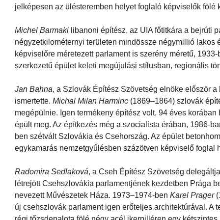
jelképesen az ülésteremben helyet foglaló képviselők fölé 
Michel Barmaki
libanoni építész, az UIA főtitkára a bejrúti
négyzetkilométernyi területen mindössze négymillió lakos 
képviselőre méretezett parlament is szerény méretű, 1933-
szerkezetű épület keleti megújulási stílusban, regionális tö
Jan Bahna
, a Szlovák Építész Szövetség elnöke először a
ismertette.
Michal Milan Harminc
(1869–1864) szlovák építé
megépülnie. Igen termékeny építész volt, 94 éves korában 
épült meg. Az építkezés még a szocialista érában, 1986-b
ben szétvált Szlovákia és Csehország. Az épület betonhom
egykamarás nemzetgyűlésben százötven képviselő foglal h
Radomira Sedlaková
, a Cseh Építész Szövetség delegáltja
létrejött Csehszlovákia parlamentjének kezdetben Prága b
nevezett Művészetek Háza. 1973–1974-ben
Karel Prager
(
új csehszlovák parlament igen erőteljes architektúrával. A t
régi tőzsdepalota fölé négy acél ikerpilléren egy kétszinte