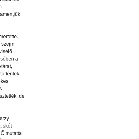
m
lamentjük
mertette.
A szejm
viselő
lsőben a
tárat,
történtek,
ékes
s
sztették, de
erzy
 a skót
 Ő mutatta