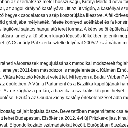
ban az ezerhatszáz méter hosszúságú, Királyi Mérföld nevű fő
l, az angol királynő kastélyával. Itt az út végén, a kastéllyal s
ező hegyek csodálatosan szép koszorújába illesztve. A félköríves
ld gránitjába mélyítették, felette könnyed acélkábel és fa konst
ilágítóval sajátos hangulatú teret formáz. A képviselői épületsz
nulásra, amely a külsőben kiugró lépcsős fülkékben jelenik meg.
 fel. (A Csanády Pál szerkesztette folyóirat 2005/2. számában mu
örténeti városrészek megújulásának metodikai módszereit foglal
n, amelyet 2011-ben másodszor is megjelentettek. Kálmán Ernő
 Vitára késztető kérdést vetett fel. Mi legyen a Budai Várban? 
az épületben. A Vár, a Parlament és a Bazilika kupolájának há
 Az országház a profán, a bazilika a szakrális központ helyét
döntése. Ezután az Óbudai Zichy-kastély értékelemzését adta m
ottság céljait foglalta össze. Bevezetőben megemlítette: csalá
t lehet Budapesten. Elsőként a 2012. évi új Pritzker-díjas, kína
ával. Elgondolkoztató számadatokat közölt. Európában ötszázez