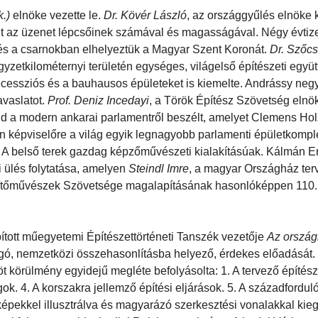
k.)
elnöke vezette le.
Dr. Kövér László
, az országgyűlés elnöke 
olt az üzenet lépcsőinek számával és magasságával. Négy évtiz
, és a csarnokban elhelyeztük a Magyar Szent Koronát.
Dr. Szőc
égyzetkilométernyi területén egységes, világelső építészeti együt
zecessziós és a bauhausos épületeket is kiemelte. Andrássy ne
vaslatot.
Prof. Deniz Incedayi
, a Török Építész Szövetség elnö
ajd a modern ankarai parlamentről beszélt, amelyet Clemens Ho
en képviselőre a világ egyik legnagyobb parlamenti épületkom
. A belső terek gazdag képzőművészeti kialakításúak. Kálmán E
i ülés folytatása, amelyen
Steindl Imre
, a magyar Országház ter
Építőművészek Szövetsége magalapításának hasonlóképpen 110.
apított műegyetemi Építészettörténeti Tanszék vezetője
Az ország
ogó, nemzetközi összehasonlításba helyező, érdekes előadását.
öt körülmény egyidejű megléte befolyásolta: 1. A tervező építés
gok. 4. A korszakra jellemző építési eljárások. 5. A századfordul
képekkel illusztrálva és magyarázó szerkesztési vonalakkal kieg