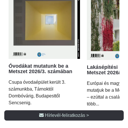
Óvodákat mutatunk be a
Lakásépítési kör
Metszet 2026/3. számában
Metszet 2026/2.
Csupa óvodaépület került 3.
Európai és magyar p
számunkba, Tárnoktól
mutatjuk be a Metsz
Dombóvárig, Budapesttől
– ezúttal a családi 
Sencsenig.
több...
Hírlevél-feliratkozás >