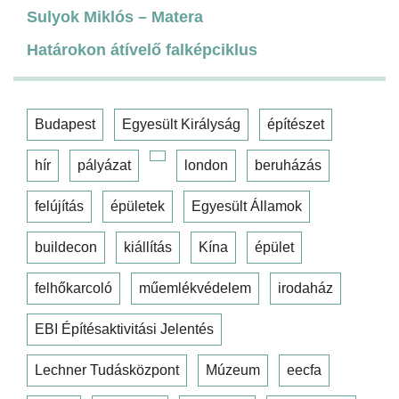
Sulyok Miklós – Matera
Határokon átívelő falképciklus
Budapest
Egyesült Királyság
építészet
hír
pályázat
london
beruházás
felújítás
épületek
Egyesült Államok
buildecon
kiállítás
Kína
épület
felhőkarcoló
műemlékvédelem
irodaház
EBI Építésaktivitási Jelentés
Lechner Tudásközpont
Múzeum
eecfa