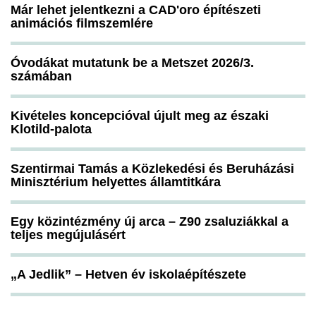
Már lehet jelentkezni a CAD'oro építészeti
animációs filmszemlére
Óvodákat mutatunk be a Metszet 2026/3.
számában
Kivételes koncepcióval újult meg az északi
Klotild-palota
Szentirmai Tamás a Közlekedési és Beruházási
Minisztérium helyettes államtitkára
Egy közintézmény új arca – Z90 zsaluziákkal a
teljes megújulásért
„A Jedlik” – Hetven év iskolaépítészete