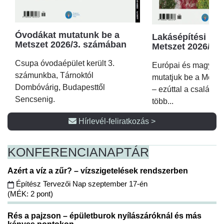
Óvodákat mutatunk be a
Lakásépítési kör
Metszet 2026/3. számában
Metszet 2026/2.
Csupa óvodaépület került 3.
Európai és magyar p
számunkba, Tárnoktól
mutatjuk be a Metsz
Dombóvárig, Budapesttől
– ezúttal a családi 
Sencsenig.
több...
Hírlevél-feliratkozás >
KONFERENCIA
NAPTÁR
Azért a víz a zűr? – vízszigetelések rendszerben
Építész Tervezői Nap szeptember 17-én
(MÉK: 2 pont)
Rés a pajzson – épületburok nyílászáróknál és más