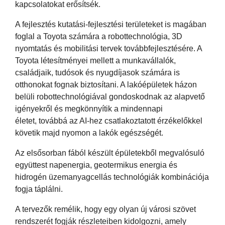
kapcsolatokat erősítsék.
A fejlesztés kutatási-fejlesztési területeket is magában
foglal a Toyota számára a robottechnológia, 3D
nyomtatás és mobilitási tervek továbbfejlesztésére. A
Toyota létesítményei mellett a munkavállalók,
családjaik, tudósok és nyugdíjasok számára is
otthonokat fognak biztosítani. A lakóépületek házon
belüli robottechnológiával gondoskodnak az alapvető
igényekről és megkönnyítik a mindennapi
életet, továbbá az AI-hez csatlakoztatott érzékelőkkel
követik majd nyomon a lakók egészségét.
Az elsősorban fából készült épületekből megvalósuló
együttest napenergia, geotermikus energia és
hidrogén üzemanyagcellás technológiák kombinációja
fogja táplálni.
A tervezők remélik, hogy egy olyan új városi szövet
rendszerét fogják részleteiben kidolgozni, amely