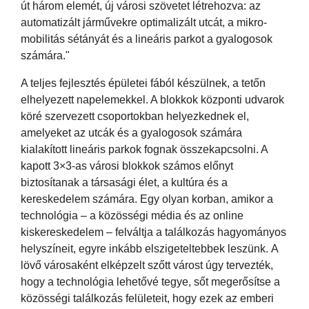
út három elemét, új városi szövetet létrehozva: az
automatizált járművekre optimalizált utcát, a mikro-
mobilitás sétányát és a lineáris parkot a gyalogosok
számára."
A teljes fejlesztés épületei fából készülnek, a tetőn
elhelyezett napelemekkel. A blokkok központi udvarok
köré szervezett csoportokban helyezkednek el,
amelyeket az utcák és a gyalogosok számára
kialakított lineáris parkok fognak összekapcsolni. A
kapott 3×3-as városi blokkok számos előnyt
biztosítanak a társasági élet, a kultúra és a
kereskedelem számára. Egy olyan korban, amikor a
technológia – a közösségi média és az online
kiskereskedelem – felváltja a találkozás hagyományos
helyszíneit, egyre inkább elszigeteltebbek leszünk. A
lövő városaként elképzelt szőtt várost úgy tervezték,
hogy a technológia lehetővé tegye, sőt megerősítse a
közösségi találkozás felületeit, hogy ezek az emberi