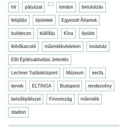
hír
pályázat
london
beruházás
felújítás
épületek
Egyesült Államok
buildecon
kiállítás
Kína
épület
felhőkarcoló
műemlékvédelem
irodaház
EBI Építésaktivitási Jelentés
Lechner Tudásközpont
Múzeum
eecfa
tervek
ELTINGA
Budapest
rendezvény
belsőépítészet
Finnország
műemlék
stadion