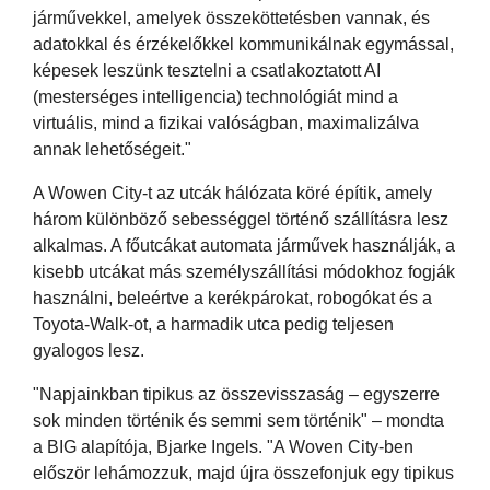
járművekkel, amelyek összeköttetésben vannak, és
adatokkal és érzékelőkkel kommunikálnak egymással,
képesek leszünk tesztelni a csatlakoztatott AI
(mesterséges intelligencia) technológiát mind a
virtuális, mind a fizikai valóságban, maximalizálva
annak lehetőségeit."
A Wowen City-t az utcák hálózata köré építik, amely
három különböző sebességgel történő szállításra lesz
alkalmas. A főutcákat automata járművek használják, a
kisebb utcákat más személyszállítási módokhoz fogják
használni, beleértve a kerékpárokat, robogókat és a
Toyota-Walk-ot, a harmadik utca pedig teljesen
gyalogos lesz.
"Napjainkban tipikus az összevisszaság – egyszerre
sok minden történik és semmi sem történik" – mondta
a BIG alapítója, Bjarke Ingels. "A Woven City-ben
először lehámozzuk, majd újra összefonjuk egy tipikus