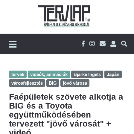
tervek
videók, animációk
Bjarke Ingels
Japán
városfejlesztés
BIG
jövő városa
Faépületek szövete alkotja a
BIG és a Toyota
együttműködésében
tervezett "jövő városát" +
videó