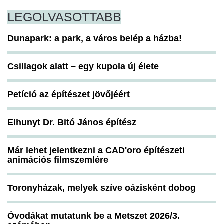
LEGOLVASOTTABB
Dunapark: a park, a város belép a házba!
Csillagok alatt – egy kupola új élete
Petíció az építészet jövőjéért
Elhunyt Dr. Bitó János építész
Már lehet jelentkezni a CAD'oro építészeti
animációs filmszemlére
Toronyházak, melyek szíve oázisként dobog
Óvodákat mutatunk be a Metszet 2026/3.