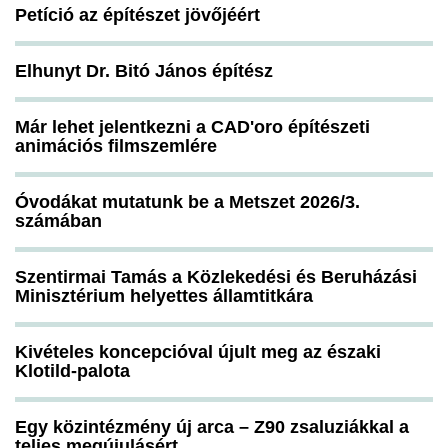
Petíció az építészet jövőjéért
Elhunyt Dr. Bitó János építész
Már lehet jelentkezni a CAD'oro építészeti
animációs filmszemlére
Óvodákat mutatunk be a Metszet 2026/3.
számában
Szentirmai Tamás a Közlekedési és Beruházási
Minisztérium helyettes államtitkára
Kivételes koncepcióval újult meg az északi
Klotild-palota
Egy közintézmény új arca – Z90 zsaluziákkal a
teljes megújulásért