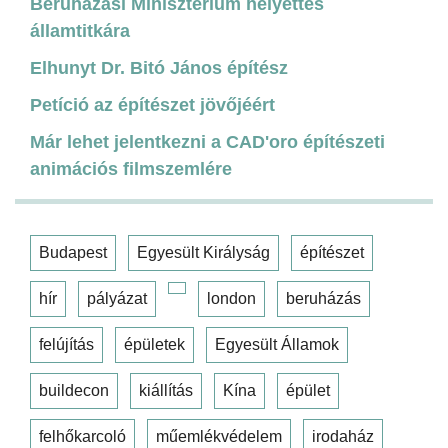
Beruházási Minisztérium helyettes
államtitkára
Elhunyt Dr. Bitó János építész
Petíció az építészet jövőjéért
Már lehet jelentkezni a CAD'oro építészeti
animációs filmszemlére
Budapest
Egyesült Királyság
építészet
hír
pályázat
london
beruházás
felújítás
épületek
Egyesült Államok
buildecon
kiállítás
Kína
épület
felhőkarcoló
műemlékvédelem
irodaház