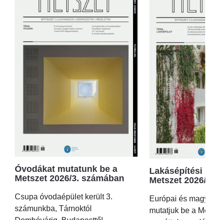
Óvodákat mutatunk be a
Lakásépítési kör
Metszet 2026/3. számában
Metszet 2026/2.
Csupa óvodaépület került 3.
Európai és magyar p
számunkba, Tárnoktól
mutatjuk be a Metsz