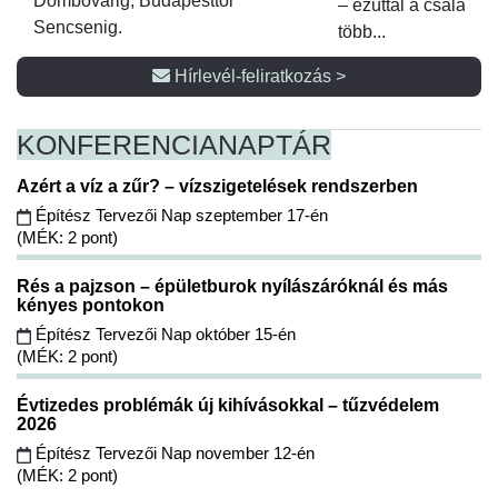
Dombóvárig, Budapesttől
– ezúttal a családi 
Sencsenig.
több...
Hírlevél-feliratkozás >
KONFERENCIA
NAPTÁR
Azért a víz a zűr? – vízszigetelések rendszerben
Építész Tervezői Nap szeptember 17-én
(MÉK: 2 pont)
Rés a pajzson – épületburok nyílászáróknál és más
kényes pontokon
Építész Tervezői Nap október 15-én
(MÉK: 2 pont)
Évtizedes problémák új kihívásokkal – tűzvédelem
2026
Építész Tervezői Nap november 12-én
(MÉK: 2 pont)