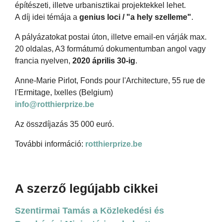
építészeti, illetve urbanisztikai projektekkel lehet.
A díj idei témája a
genius loci / "a hely szelleme"
.
A pályázatokat postai úton, illetve email-en várják max.
20 oldalas, A3 formátumú dokumentumban angol vagy
francia nyelven,
2020 április 30-ig
.
Anne-Marie Pirlot, Fonds pour l'Architecture, 55 rue de
l'Ermitage, Ixelles (Belgium)
info@rotthierprize.be
Az összdíjazás 35 000 euró.
További információ:
rotthierprize.be
A szerző legújabb cikkei
Szentirmai Tamás a Közlekedési és