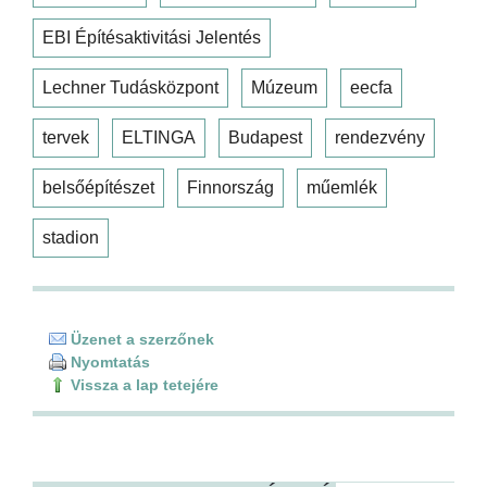
EBI Építésaktivitási Jelentés
Lechner Tudásközpont
Múzeum
eecfa
tervek
ELTINGA
Budapest
rendezvény
belsőépítészet
Finnország
műemlék
stadion
Üzenet a szerzőnek
Nyomtatás
Vissza a lap tetejére