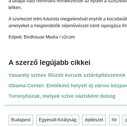
a talajjal való minimális érintkezéssel az épület a szoszéd
telken.
A szerkezet retro-futurista megjelenését enyhíti a kocsibeál
amelyeket a megrendelők népművészet iránti rajongása ihle
Képek: Birdhouse Media / v2com
A szerző legújabb cikkei
Vasarely színes illúziói korunk sztárépítészeinek 
Obama Center: Emlékmű helyett új városi közpo
Toronyházak, melyek szíve oázisként dobog
Budapest
Egyesült Királyság
építészet
hír