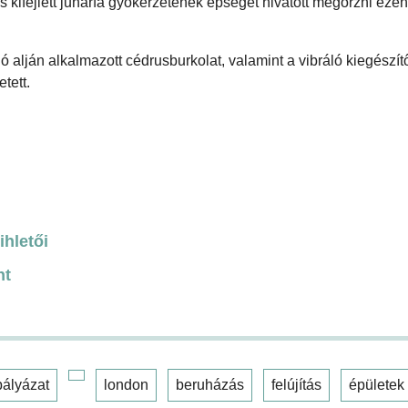
os kifejlett juharfa gyökérzetének épségét hivatott megőrzni eze
ló alján alkalmazott cédrusburkolat, valamint a vibráló kiegészít
tett.
ihletői
nt
pályázat
london
beruházás
felújítás
épületek