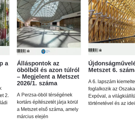
p a
Álláspontok az
Újdonságművelé
öbölből és azon túlról
Metszet 6. szá
– Megjelent a Metszet
A 6. lapszám kiemelt
2026/1. száma
k
foglalkozik az Oszaka
A Perzsa-öböl térségének
et 2.
Expóval, a világkiállí
kortárs építészetét járja körül
ládi
történetével és az idei
a Metszet első száma, amely
március elején