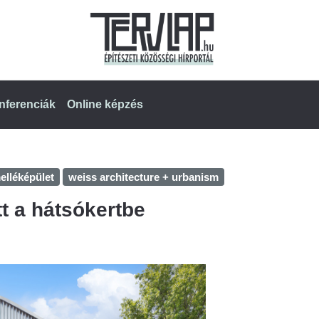
nferenciák
Online képzés
elléképület
weiss architecture + urbanism
t a hátsókertbe