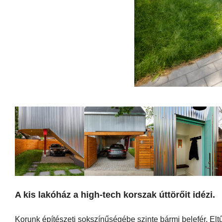
A kis lakóház a high-tech korszak úttörőit idézi.
Korunk építészeti sokszínűségébe szinte bármi belefér. Elt