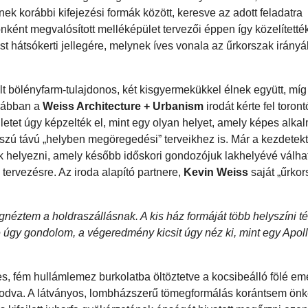
 korábbi kifejezési formák között, keresve az adott feladatra
ként megvalósított melléképület tervezői éppen így közelített
st hátsókerti jellegére, melynek íves vonala az űrkorszak irányá
lt bölényfarm-tulajdonos, két kisgyermekükkel élnek együtt, mí
orábban a
Weiss Architecture + Urbanism
irodát kérte fel toron
ületet úgy képzelték el, mint egy olyan helyet, amely képes alk
ú távú „helyben megöregedési” terveikhez is. Már a kezdetekt
ak helyezni, amely később időskori gondozójuk lakhelyévé válhat
 tervezésre. Az iroda alapító partnere,
Kevin Weiss
saját „űrkor
ignéztem a holdraszállásnak. A kis ház formáját több helyszíni 
gy gondolom, a végeredmény kicsit úgy néz ki, mint egy Apoll
s, fém hullámlemez burkolatba öltöztetve a kocsibeálló fölé em
kodva. A látványos, lombházszerű tömegformálás korántsem ön