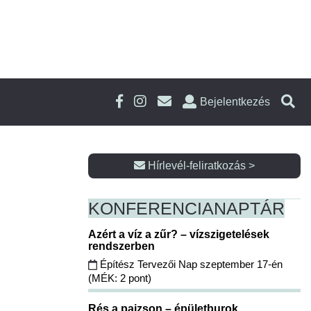
Bejelentkezés
Hírlevél-feliratkozás >
KONFERENCIA
NAPTÁR
Azért a víz a zűr? – vízszigetelések
rendszerben
Építész Tervezői Nap szeptember 17-én
(MÉK: 2 pont)
Rés a pajzson – épületburok