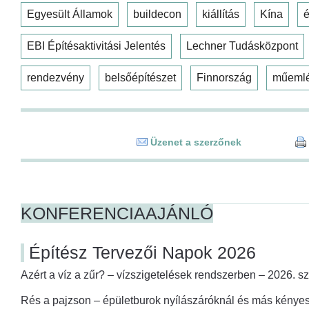
Egyesült Államok
buildecon
kiállítás
Kína
é
EBI Építésaktivitási Jelentés
Lechner Tudásközpont
rendezvény
belsőépítészet
Finnország
műeml
Üzenet a szerzőnek
KONFERENCIAAJÁNLÓ
Építész Tervezői Napok 2026
Azért a víz a zűr? – vízszigetelések rendszerben – 2026. s
Rés a pajzson – épületburok nyílászáróknál és más kényes