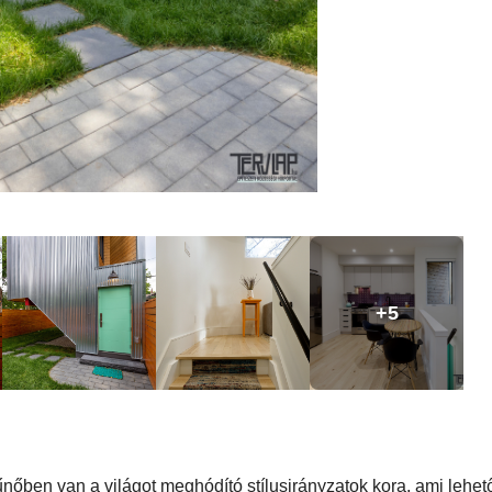
+5
űnőben van a világot meghódító stílusirányzatok kora, ami lehe