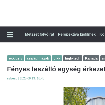
Metszet folyóirat
Perspektíva kisfilmek
Ko
exkluzív
családi házak
cikk
high-tech
Kanada
m
Fényes leszálló egység érkezet
sebesp
|
2025.09.13. 18:43