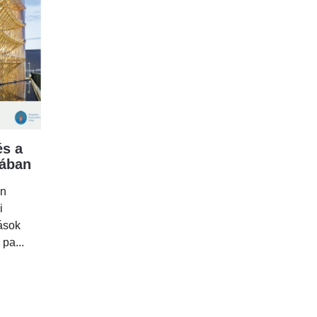
s a
mában
en
i
tások
 pa...