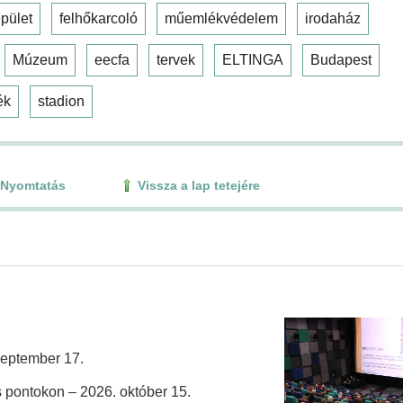
pület
felhőkarcoló
műemlékvédelem
irodaház
Múzeum
eecfa
tervek
ELTINGA
Budapest
ék
stadion
Nyomtatás
Vissza a lap tetejére
zeptember 17.
 pontokon – 2026. október 15.