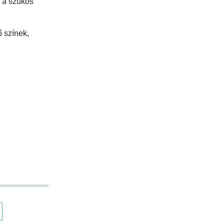
n a szűkös
ő színek,