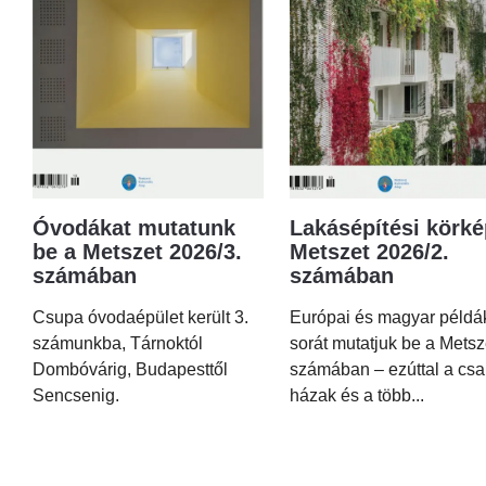
Óvodákat mutatunk
Lakásépítési körké
be a Metszet 2026/3.
Metszet 2026/2.
számában
számában
Csupa óvodaépület került 3.
Európai és magyar példá
számunkba, Tárnoktól
sorát mutatjuk be a Metsz
Dombóvárig, Budapesttől
számában – ezúttal a csa
Sencsenig.
házak és a több...