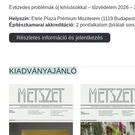
Évtizedes problémák új kihívásokkal – tűzvédelem 2026 –
Helyszín:
Etele Plaza Prémium Moziterem (1119 Budapest,
Építészkamarai akkreditáció:
2 pont/alkalom (bírálati so
Részletes információ és jelentkezés
KIADVÁNYAJÁNLÓ