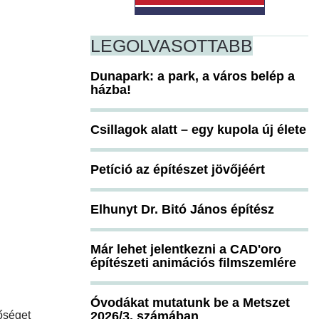
LEGOLVASOTTABB
Dunapark: a park, a város belép a
házba!
Csillagok alatt – egy kupola új élete
Petíció az építészet jövőjéért
Elhunyt Dr. Bitó János építész
Már lehet jelentkezni a CAD'oro
építészeti animációs filmszemlére
Óvodákat mutatunk be a Metszet
tőséget
2026/3. számában