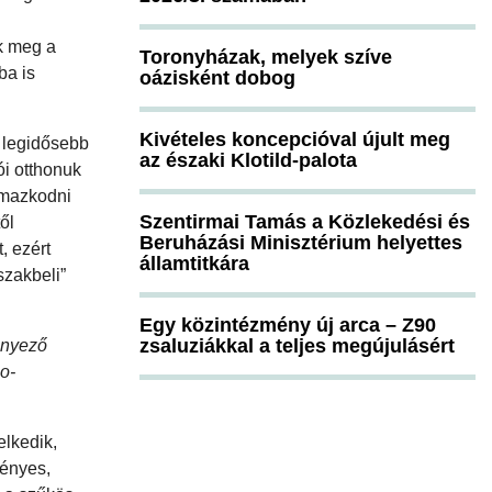
ék meg a
Toronyházak, melyek szíve
ba is
oázisként dobog
Kivételes koncepcióval újult meg
g legidősebb
az északi Klotild-palota
tói otthonuk
almazkodni
Szentirmai Tamás a Közlekedési és
ől
Beruházási Minisztérium helyettes
, ezért
államtitkára
szakbeli”
Egy közintézmény új arca – Z90
zsaluziákkal a teljes megújulásért
tényező
o-
elkedik,
kényes,