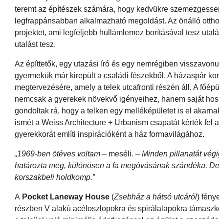
teremt az építészek számára, hogy kedvükre szemezgessenek
legfrappánsabban alkalmazható megoldást. Az önálló otthon
projektet, ami legfeljebb hullámlemez borításával tesz utalá
utalást tesz.
Az építtetők, egy utazási író és egy nemrégiben visszavonu
gyermekük már kirepült a családi fészekből. A házaspár k
megtervezésére, amely a telek utcafronti részén áll. A főép
nemcsak a gyerekek növekvő igényeihez, hanem saját hossz
gondoltak rá, hogy a telken egy melléképületet is el akarn
ismét a Weiss Architecture + Urbanism csapatát kérték fel a
gyerekkorát említi inspirációként a ház formavilágához.
„1969-ben ötéves voltam –
meséli
. – Minden pillanatát vég
határozta meg, különösen a fa megóvásának szándéka. De ú
korszakbeli holdkomp.”
A
Pocket Laneway House
(
Zsebház a hátsó utcáról
)
fénye
részben V alakú acéloszlopokra és spirálalapokra támasz