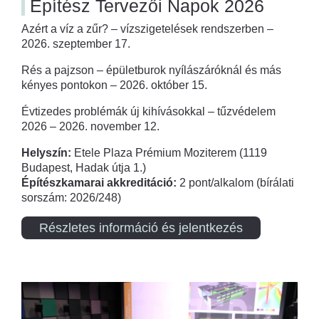
Építész Tervezői Napok 2026
Azért a víz a zűr? – vízszigetelések rendszerben –
2026. szeptember 17.
Rés a pajzson – épületburok nyílászáróknál és más
kényes pontokon – 2026. október 15.
Évtizedes problémák új kihívásokkal – tűzvédelem
2026 – 2026. november 12.
Helyszín:
Etele Plaza Prémium Moziterem (1119
Budapest, Hadak útja 1.)
Építészkamarai akkreditáció:
2 pont/alkalom (bírálati
sorszám: 2026/248)
Részletes információ és jelentkezés