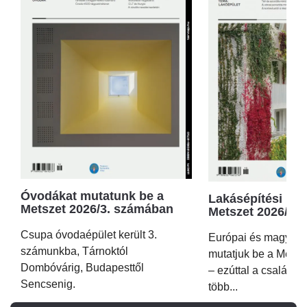
Óvodákat mutatunk be a
Lakásépítési kör
Metszet 2026/3. számában
Metszet 2026/2.
Csupa óvodaépület került 3.
Európai és magyar p
számunkba, Tárnoktól
mutatjuk be a Metsz
Dombóvárig, Budapesttől
– ezúttal a családi 
Sencsenig.
több...