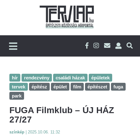
hír
rendezvény
családi házak
épületek
tervek
építész
épület
film
építészet
fuga
park
FUGA Filmklub – ÚJ HÁZ
27/27
színkép
|
2025.10.06. 11:32