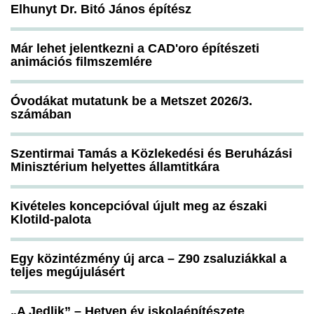
Elhunyt Dr. Bitó János építész
Már lehet jelentkezni a CAD'oro építészeti
animációs filmszemlére
Óvodákat mutatunk be a Metszet 2026/3.
számában
Szentirmai Tamás a Közlekedési és Beruházási
Minisztérium helyettes államtitkára
Kivételes koncepcióval újult meg az északi
Klotild-palota
Egy közintézmény új arca – Z90 zsaluziákkal a
teljes megújulásért
„A Jedlik” – Hetven év iskolaépítészete