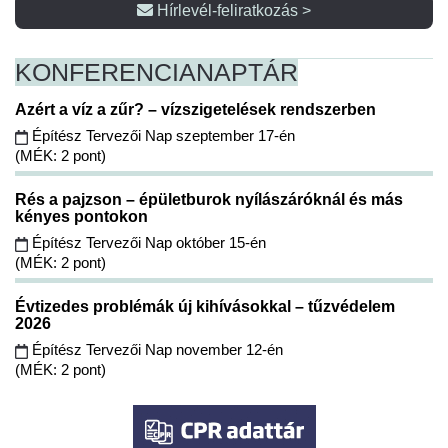
Hírlevél-feliratkozás >
KONFERENCIA
NAPTÁR
Azért a víz a zűr? – vízszigetelések rendszerben
Építész Tervezői Nap szeptember 17-én
(MÉK: 2 pont)
Rés a pajzson – épületburok nyílászáróknál és más
kényes pontokon
Építész Tervezői Nap október 15-én
(MÉK: 2 pont)
Évtizedes problémák új kihívásokkal – tűzvédelem
2026
Építész Tervezői Nap november 12-én
(MÉK: 2 pont)