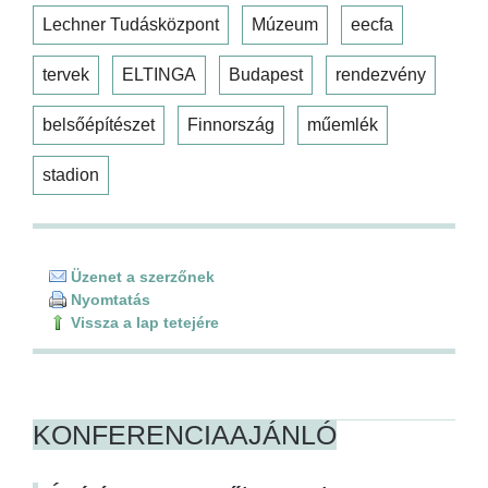
Lechner Tudásközpont
Múzeum
eecfa
tervek
ELTINGA
Budapest
rendezvény
belsőépítészet
Finnország
műemlék
stadion
Üzenet a szerzőnek
Nyomtatás
Vissza a lap tetejére
KONFERENCIAAJÁNLÓ