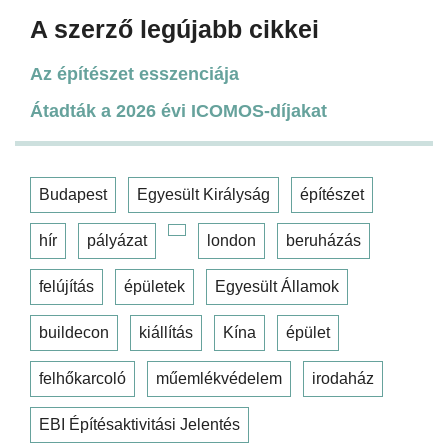
A szerző legújabb cikkei
Az építészet esszenciája
Átadták a 2026 évi ICOMOS-díjakat
Budapest
Egyesült Királyság
építészet
hír
pályázat
london
beruházás
felújítás
épületek
Egyesült Államok
buildecon
kiállítás
Kína
épület
felhőkarcoló
műemlékvédelem
irodaház
EBI Építésaktivitási Jelentés