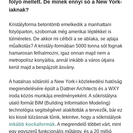
folyó mellett. De minek ennyi só a New York-
iaknak?
Kristályforma betontömb emelkedik a manhattani
folyóparton, szobornak még amerikai léptékkel is
túlméretes. De akkor mi célból a se ablaka, se ajtaja
műalkotás? A kristály-formában 5000 tonna sót fognak
hamarosan felhalmozni, igaz onnan majd nem a
metropolisz konyáiba, annál inkább a város útjaira
kerül majd a bespájzolt ásvány.
A hatalnas sótároló a New York-i közlekedési hatóság
megrendelésére épült a Dattner Architects és a WXY
iroda közös munkája eredményeként. A sókristályra
utaló formát BIM (Building Information Modeling)
technológia segitségével alakították a tervezők, bár ez
kis kissé túlzásnak tűnik, tekintve, hogy a sókristályok
inkább kockaformák
. A megrendelő többet várt, mint
egy egyszerű funkcionális műtárgy, és a 20 millió