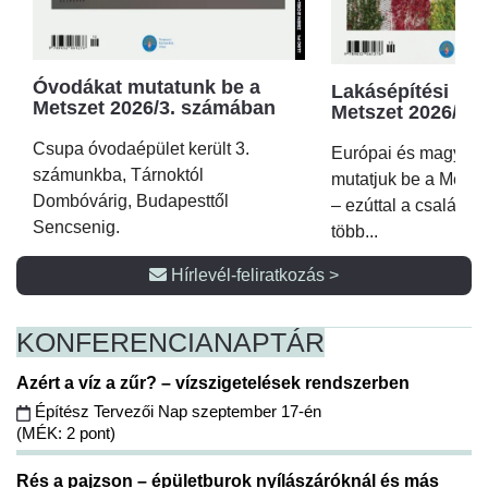
Óvodákat mutatunk be a
Lakásépítési kör
Metszet 2026/3. számában
Metszet 2026/2.
Csupa óvodaépület került 3.
Európai és magyar p
számunkba, Tárnoktól
mutatjuk be a Metsz
Dombóvárig, Budapesttől
– ezúttal a családi 
Sencsenig.
több...
Hírlevél-feliratkozás >
KONFERENCIA
NAPTÁR
Azért a víz a zűr? – vízszigetelések rendszerben
Építész Tervezői Nap szeptember 17-én
(MÉK: 2 pont)
Rés a pajzson – épületburok nyílászáróknál és más