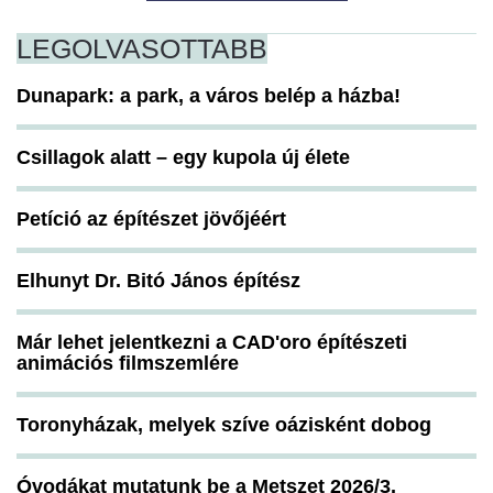
LEGOLVASOTTABB
Dunapark: a park, a város belép a házba!
Csillagok alatt – egy kupola új élete
Petíció az építészet jövőjéért
Elhunyt Dr. Bitó János építész
Már lehet jelentkezni a CAD'oro építészeti
animációs filmszemlére
Toronyházak, melyek szíve oázisként dobog
Óvodákat mutatunk be a Metszet 2026/3.