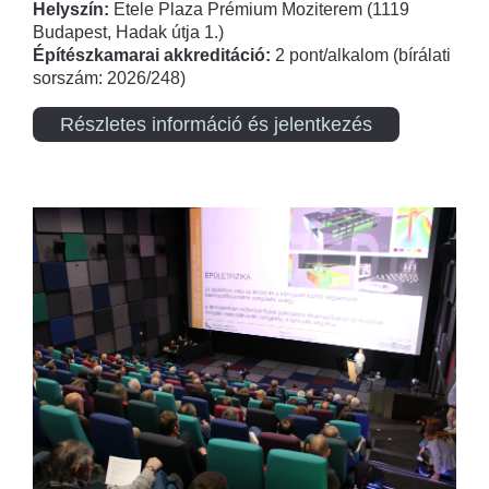
Helyszín:
Etele Plaza Prémium Moziterem (1119
Budapest, Hadak útja 1.)
Építészkamarai akkreditáció:
2 pont/alkalom (bírálati
sorszám: 2026/248)
Részletes információ és jelentkezés