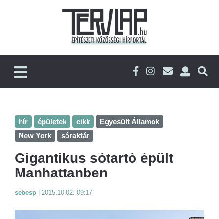
hír
épületek
cikk
Egyesült Államok
New York
sóraktár
Gigantikus sótartó épült
Manhattanben
sebesp
|
2015.10.02. 09:17