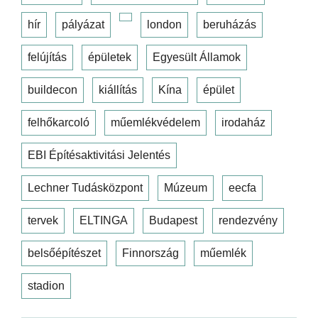
hír
pályázat
london
beruházás
felújítás
épületek
Egyesült Államok
buildecon
kiállítás
Kína
épület
felhőkarcoló
műemlékvédelem
irodaház
EBI Építésaktivitási Jelentés
Lechner Tudásközpont
Múzeum
eecfa
tervek
ELTINGA
Budapest
rendezvény
belsőépítészet
Finnország
műemlék
stadion