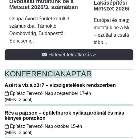
Óvodákat mutatunk be a
Lakásépítési kör
Metszet 2026/3. számában
Metszet 2026/2.
Csupa óvodaépület került 3.
Európai és magyar p
számunkba, Tárnoktól
mutatjuk be a Metsz
Dombóvárig, Budapesttől
– ezúttal a családi 
Sencsenig.
több...
Hírlevél-feliratkozás >
KONFERENCIA
NAPTÁR
Azért a víz a zűr? – vízszigetelések rendszerben
Építész Tervezői Nap szeptember 17-én
(MÉK: 2 pont)
Rés a pajzson – épületburok nyílászáróknál és más
kényes pontokon
Építész Tervezői Nap október 15-én
(MÉK: 2 pont)