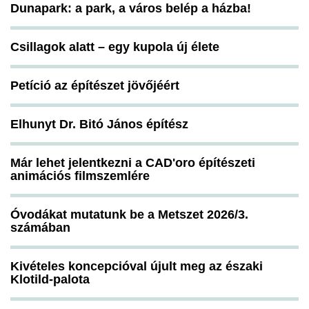
Dunapark: a park, a város belép a házba!
Csillagok alatt – egy kupola új élete
Petíció az építészet jövőjéért
Elhunyt Dr. Bitó János építész
Már lehet jelentkezni a CAD'oro építészeti
animációs filmszemlére
Óvodákat mutatunk be a Metszet 2026/3.
számában
Kivételes koncepcióval újult meg az északi
Klotild-palota