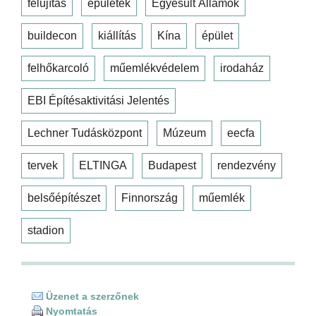
felújítás
épületek
Egyesült Államok
buildecon
kiállítás
Kína
épület
felhőkarcoló
műemlékvédelem
irodaház
EBI Építésaktivitási Jelentés
Lechner Tudásközpont
Múzeum
eecfa
tervek
ELTINGA
Budapest
rendezvény
belsőépítészet
Finnország
műemlék
stadion
Üzenet a szerzőnek
Nyomtatás