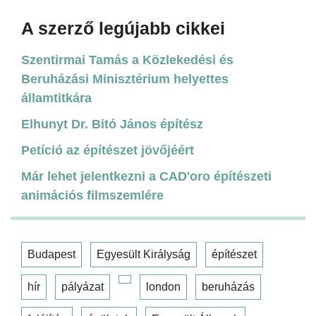
A szerző legújabb cikkei
Szentirmai Tamás a Közlekedési és
Beruházási Minisztérium helyettes
államtitkára
Elhunyt Dr. Bitó János építész
Petíció az építészet jövőjéért
Már lehet jelentkezni a CAD'oro építészeti
animációs filmszemlére
Budapest
Egyesült Királyság
építészet
hír
pályázat
london
beruházás