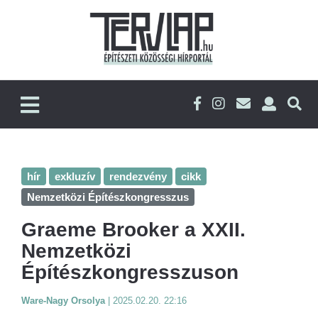
hír
exkluzív
rendezvény
cikk
Nemzetközi Építészkongresszus
Graeme Brooker a XXII.
Nemzetközi
Építészkongresszuson
Ware-Nagy Orsolya
|
2025.02.20. 22:16