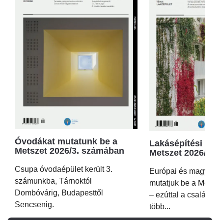
Óvodákat mutatunk be a
Lakásépítési kör
Metszet 2026/3. számában
Metszet 2026/2.
Csupa óvodaépület került 3.
Európai és magyar p
számunkba, Tárnoktól
mutatjuk be a Metsz
Dombóvárig, Budapesttől
– ezúttal a családi 
Sencsenig.
több...