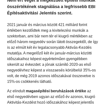
Nem ért véget a megkezdett építési munkák
összértékének stagnálása a legfrissebb EBI
Építésaktivitási Jelentés szerint.
2021 január és március között 421 milliárd forint
értékben kezdődtek meg a kivitelezési munkák a
szektorban, ami bár nem tér el kiugró mértékben az
előző három negyedév során látott összegektől, de így
is az elmúlt két év legalacsonyabb Aktivás-Kezdés
mutatója. A megelőző két év január-március közötti
időszakaihoz képest egyértelműen gyengébben
sikerült az évkezdet: a jónak számító 2020-as első
negyedévhez képest a visszaesés körülbelül 35%-os
volt, de még 2019 azonos időszakával összevetve is
15%-os csökkenés látható.
Az elindult
magasépítési beruházások értéke
az
első negyedévben ugyan az előző év azonos, kiugró
Aktivitás-Kezdést hozó időszakához képest jelentős