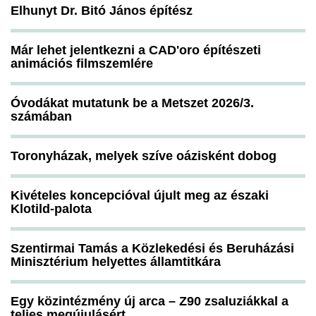
Elhunyt Dr. Bitó János építész
Már lehet jelentkezni a CAD'oro építészeti
animációs filmszemlére
Óvodákat mutatunk be a Metszet 2026/3.
számában
Toronyházak, melyek szíve oázisként dobog
Kivételes koncepcióval újult meg az északi
Klotild-palota
Szentirmai Tamás a Közlekedési és Beruházási
Minisztérium helyettes államtitkára
Egy közintézmény új arca – Z90 zsaluziákkal a
teljes megújulásért