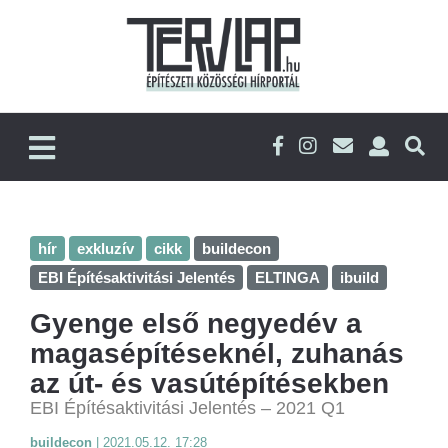
hír
exkluzív
cikk
buildecon
EBI Építésaktivitási Jelentés
ELTINGA
ibuild
Gyenge első negyedév a
magasépítéseknél, zuhanás
az út- és vasútépítésekben
EBI Építésaktivitási Jelentés – 2021 Q1
buildecon
|
2021.05.12. 17:28