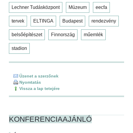
Lechner Tudásközpont
Múzeum
eecfa
tervek
ELTINGA
Budapest
rendezvény
belsőépítészet
Finnország
műemlék
stadion
Üzenet a szerzőnek
Nyomtatás
Vissza a lap tetejére
KONFERENCIAAJÁNLÓ