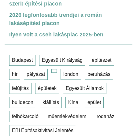
szerb építési piacon
2026 legfontosabb trendjei a román
lakásépítési piacon
Ilyen volt a cseh lakáspiac 2025-ben
Budapest
Egyesült Királyság
építészet
hír
pályázat
london
beruházás
felújítás
épületek
Egyesült Államok
buildecon
kiállítás
Kína
épület
felhőkarcoló
műemlékvédelem
irodaház
EBI Építésaktivitási Jelentés