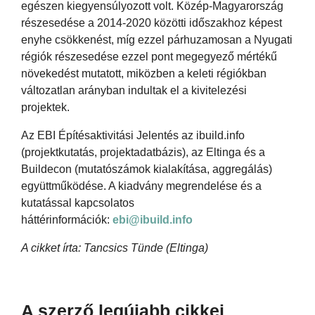
egészen kiegyensúlyozott volt. Közép-Magyarország
részesedése a 2014-2020 közötti időszakhoz képest
enyhe csökkenést, míg ezzel párhuzamosan a Nyugati
régiók részesedése ezzel pont megegyező mértékű
növekedést mutatott, miközben a keleti régiókban
változatlan arányban indultak el a kivitelezési
projektek.
Az EBI Építésaktivitási Jelentés az ibuild.info
(projektkutatás, projektadatbázis), az Eltinga és a
Buildecon (mutatószámok kialakítása, aggregálás)
együttműködése. A kiadvány megrendelése és a
kutatással kapcsolatos
háttérinformációk:
ebi@ibuild.info
A cikket írta: Tancsics Tünde (Eltinga)
A szerző legújabb cikkei