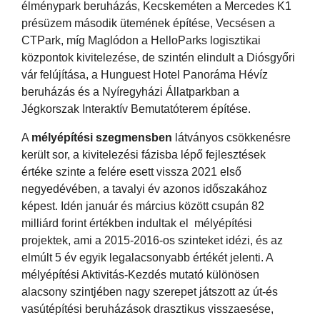
élménypark beruházás, Kecskeméten a Mercedes K1
présüzem második ütemének építése, Vecsésen a
CTPark, míg Maglódon a HelloParks logisztikai
központok kivitelezése, de szintén elindult a Diósgyőri
vár felújítása, a Hunguest Hotel Panoráma Hévíz
beruházás és a Nyíregyházi Állatparkban a
Jégkorszak Interaktív Bemutatóterem építése.
A
mélyépítési szegmensben
látványos csökkenésre
került sor, a kivitelezési fázisba lépő fejlesztések
értéke szinte a felére esett vissza 2021 első
negyedévében, a tavalyi év azonos időszakához
képest. Idén január és március között csupán 82
milliárd forint értékben indultak el mélyépítési
projektek, ami a 2015-2016-os szinteket idézi, és az
elmúlt 5 év egyik legalacsonyabb értékét jelenti. A
mélyépítési Aktivitás-Kezdés mutató különösen
alacsony szintjében nagy szerepet játszott az út-és
vasútépítési beruházások drasztikus visszaesése,