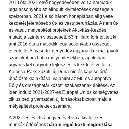
2013 óta 2021 első negyedévében volt a harmadik
legalacsonyabb az elindult kivitelezések összege a
szektorban. 2021 első három hónapjában alig vette
kezdetét jelentősebb út- és vasútberuházás. A nem út-
és vasúti mélyépítési projektek Aktivitás-Kezdés
mutatója szintén visszaesett, 63 milliárd forintot tett ki,
ami 2016 óta a második legalacsonyabb összeget
jelentette. A második negyedév ugyanakkor már javuló
számokat hozhat a mélyépítésekben, áprilisban
ugyanis két nagyobb fejlesztés is kezdetét vette, a
Kalocsa-Paks közötti új Duna-híd és kapcsolódó
úthálózat kialakítása, valamint az M6-os autópálya
Bóly és országhatár közötti szakaszának építése. Az
idén induló 2021-2027-es Európai Uniós költségvetési
ciklus pedig várhatóan új forrásokat biztosít majd a
mélyépítési projektek számára.
A 2021-es év első negyedévében a kivitelezési
munkák értékének
három régió közti megoszlása