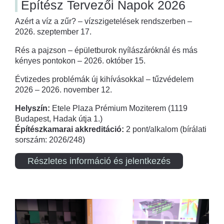
Építész Tervezői Napok 2026
Azért a víz a zűr? – vízszigetelések rendszerben –
2026. szeptember 17.
Rés a pajzson – épületburok nyílászáróknál és más
kényes pontokon – 2026. október 15.
Évtizedes problémák új kihívásokkal – tűzvédelem
2026 – 2026. november 12.
Helyszín:
Etele Plaza Prémium Moziterem (1119
Budapest, Hadak útja 1.)
Építészkamarai akkreditáció:
2 pont/alkalom (bírálati
sorszám: 2026/248)
Részletes információ és jelentkezés