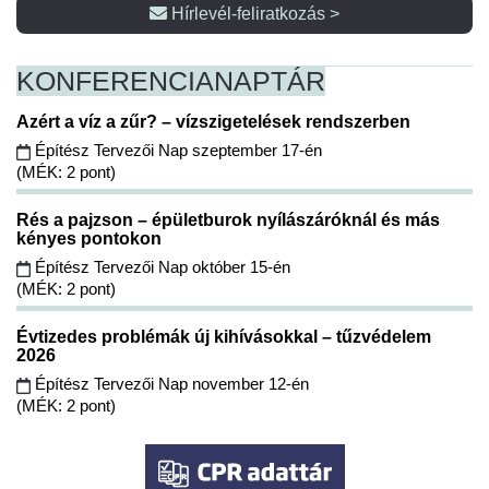
Hírlevél-feliratkozás >
KONFERENCIA
NAPTÁR
Azért a víz a zűr? – vízszigetelések rendszerben
Építész Tervezői Nap szeptember 17-én
(MÉK: 2 pont)
Rés a pajzson – épületburok nyílászáróknál és más
kényes pontokon
Építész Tervezői Nap október 15-én
(MÉK: 2 pont)
Évtizedes problémák új kihívásokkal – tűzvédelem
2026
Építész Tervezői Nap november 12-én
(MÉK: 2 pont)