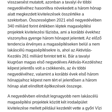
visszaesést mutatott, azonban a tavalyi év többi
negyedévéhez hasonlítva növekedett a három hónap
alatt megkezdett kivitelezések összértéke a
szektorban. Összességben 2021 első negyedévében
340 milliárd forint értékben léptek magasépítési
projektek kivitelezési fázisba, ami a korábbi évekhez
viszonyítva gyenge három hónapot jelentett. Az előző
tendencia érvényes a magasépítéseken belül a nem
lakáscélú magasépítésekre is, ahol az Aktivitás-
Kezdés 261 milliárd forintot tett ki. Bár a tavalyi
kiugróan magas első negyedéves Aktivás-Kezdéshez
képest jelentős volt a csökkenés, az év többi
negyedévéhez, valamint a korábbi évek első három
hónapjaihoz képest nem tért el jelentősen a három
hónap alatt elindított építkezések összege.
A negyedévben elindult legnagyobb nem lakáscélú
magasépítési projektek között két irodaépület
kivitelezése mellett például kezdetét vette a győri Vízi