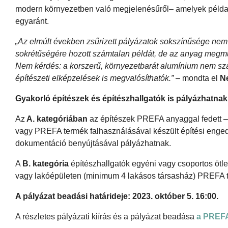
modern környezetben való megjelenésűről– amelyek példa é
egyaránt.
„Az elmúlt években zsűrizett pályázatok sokszínűsége nem
sokrétűségére hozott számtalan példát, de az anyag megmu
Nem kérdés: a korszerű, környezetbarát alumínium nem sza
építészeti elképzelések is megvalósíthatók.”
– mondta el
N
Gyakorló építészek és építészhallgatók is pályázhatnak
Az
A. kategóriában
az építészek PREFA anyaggal fedett –
vagy PREFA termék falhasználásával készült építési enged
dokumentáció benyújtásával pályázhatnak.
A
B. kategória
építészhallgatók egyéni vagy csoportos ötlet
vagy lakóépületen (minimum 4 lakásos társasház) PREFA t
A pályázat beadási határideje: 2023. október 5. 16:00.
A részletes pályázati kiírás és a pályázat beadása
a PREFA