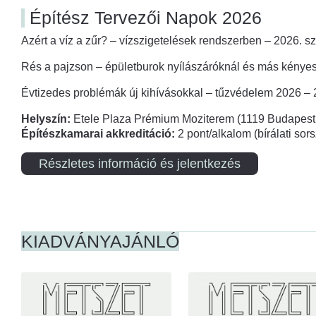
Építész Tervezői Napok 2026
Azért a víz a zűr? – vízszigetelések rendszerben – 2026. s
Rés a pajzson – épületburok nyílászáróknál és más kényes
Évtizedes problémák új kihívásokkal – tűzvédelem 2026 –
Helyszín:
Etele Plaza Prémium Moziterem (1119 Budapest,
Építészkamarai akkreditáció:
2 pont/alkalom (bírálati so
Részletes információ és jelentkezés
KIADVÁNYAJÁNLÓ