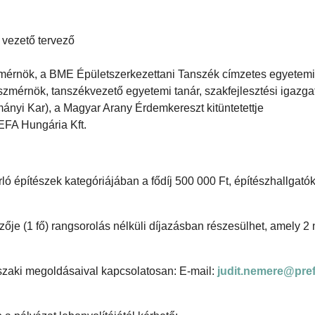
 vezető tervező
zmérnök, a BME Épületszerkezettani Tanszék címzetes egyetem
szmérnök, tanszékvezető egyetemi tanár, szakfejlesztési igazgat
ányi Kar), a Magyar Arany Érdemkereszt kitüntetettje
EFA Hungária Kft.
rló építészek kategóriájában a fődíj 500 000 Ft, építészhallgató
ezője (1 fő) rangsorolás nélküli díjazásban részesülhet, amely 2
szaki megoldásaival kapcsolatosan: E-mail:
judit.nemere@pre