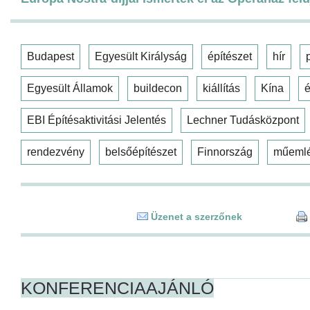
Budapest
Egyesült Királyság
építészet
hír
Egyesült Államok
buildecon
kiállítás
Kína
é
EBI Építésaktivitási Jelentés
Lechner Tudásközpont
rendezvény
belsőépítészet
Finnország
műeml
Üzenet a szerzőnek
KONFERENCIAAJÁNLÓ