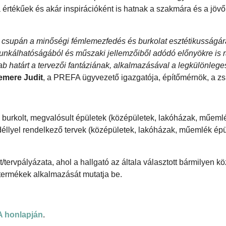
rtékűek és akár inspirációként is hatnak a szakmára és a jövő
 csupán a minőségi fémlemezfedés és burkolat esztétikusságár
nkálhatóságából és műszaki jellemzőiből adódó előnyökre is r
b határt a tervezői fantáziának, alkalmazásával a legkülönleg
emere Judit
, a PREFA ügyvezető igazgatója, építőmérnök, a zsű
 burkolt, megvalósult épületek (középületek, lakóházak, műeml
éllyel rendelkező tervek (középületek, lakóházak, műemlék épü
/tervpályázata, ahol a hallgató az általa választott bármilyen k
ermékek alkalmazását mutatja be.
 honlapján
.