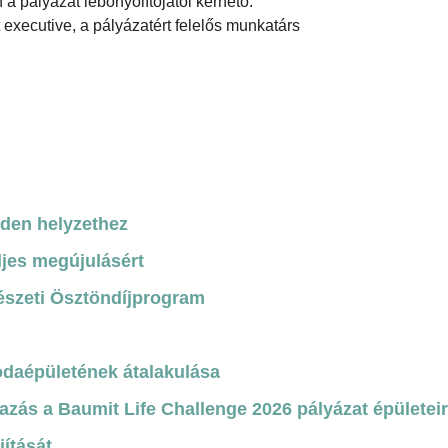
a pályázat lebonyolítójától kérhető:
executive, a pályázatért felelős munkatárs
nden helyzethez
ljes megújulásért
észeti Ösztöndíjprogram
odaépületének átalakulása
azás a Baumit Life Challenge 2026 pályázat épületei
jítását