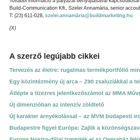
További információ a pályázat benyújtásával kapcsolatosan 
Build-Communication Kft., Szelei Annamária, senior accout 
T: (23) 611-028,
szelei.annamária@buildmarketing.hu
(X)
A szerző legújabb cikkei
Tervezés az életre: rugalmas termékportfólió mi
Egy közintézmény új arca – Z90 zsaluziákkal a te
Átlépte a tízezres jelentkezőszámot az MMA Műv
Új dimenzióban az intenzív zöldtető
Új karakter árnyékolással – az MVM budapesti ir
Budapestre figyel Európa: Zajlik a közönségszav
Europa Nostra-díjjal ismerték el az Operaház felú