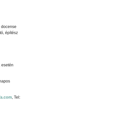
i docense
ó, építész
k esetén
 napos
fa.com
, Tel: