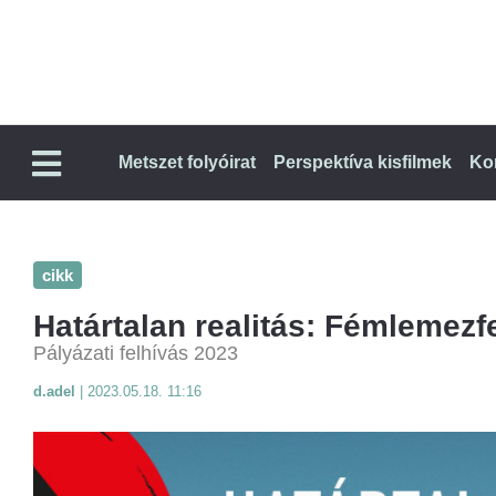
Metszet folyóirat
Perspektíva kisfilmek
Ko
cikk
Határtalan realitás: Fémlemezf
Pályázati felhívás 2023
d.adel
|
2023.05.18. 11:16