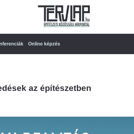
nferenciák
Online képzés
edések az építészetben