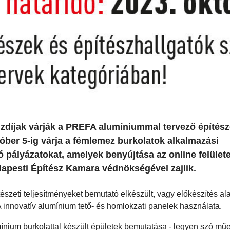
díjak várják a PREFA alumíniummal tervező építész
tóber 5-ig várja a fémlemez burkolatok alkalmazási
 pályázatokat, amelyek benyújtása az online felület
dapesti Építész Kamara védnökségével zajlik.
szeti teljesítményeket bemutató elkészült, vagy előkészítés alat
 innovatív alumínium tető- és homlokzati panelek használata.
umínium burkolattal készült épületek bemutatása - legyen szó mű