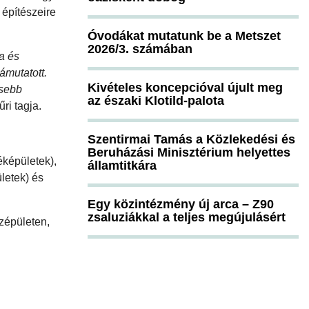
 építészeire
Óvodákat mutatunk be a Metszet
2026/3. számában
a és
ámutatott.
Kivételes koncepcióval újult meg
esebb
az északi Klotild-palota
ri tagja.
Szentirmai Tamás a Közlekedési és
Beruházási Minisztérium helyettes
éképületek),
államtitkára
letek) és
Egy közintézmény új arca – Z90
zsaluziákkal a teljes megújulásért
özépületen,