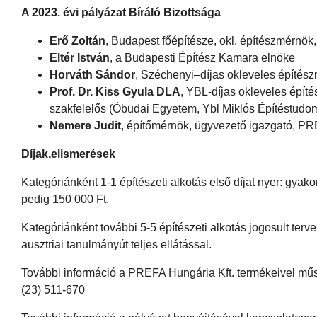
A 2023. évi pályázat Bíráló Bizottsága
Erő Zoltán
, Budapest főépítésze, okl. építészmérnök,
Eltér István
, a Budapesti Építész Kamara elnöke
Horváth Sándor
, Széchenyi–díjas okleveles építés
Prof. Dr. Kiss Gyula DLA
, YBL-díjas okleveles építé
szakfelelős (Óbudai Egyetem, Ybl Miklós Építéstudom
Nemere Judit
, építőmérnök, ügyvezető igazgató, PR
Díjak,elismerések
Kategóriánként 1-1 építészeti alkotás első díjat nyer: gyako
pedig 150 000 Ft.
Kategóriánként további 5-5 építészeti alkotás jogosult terv
ausztriai tanulmányút teljes ellátással.
További információ a PREFA Hungária Kft. termékeivel mű
(23) 511-670