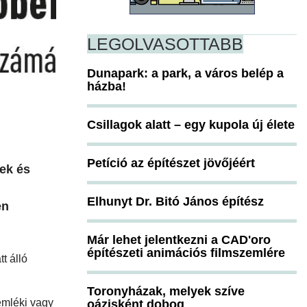
LEGOLVASOTTABB
Dunapark: a park, a város belép a
házba!
Csillagok alatt – egy kupola új élete
Petíció az építészet jövőjéért
ek és
Elhunyt Dr. Bitó János építész
en
Már lehet jelentkezni a CAD'oro
építészeti animációs filmszemlére
t álló
Toronyházak, melyek szíve
emléki vagy
oázisként dobog