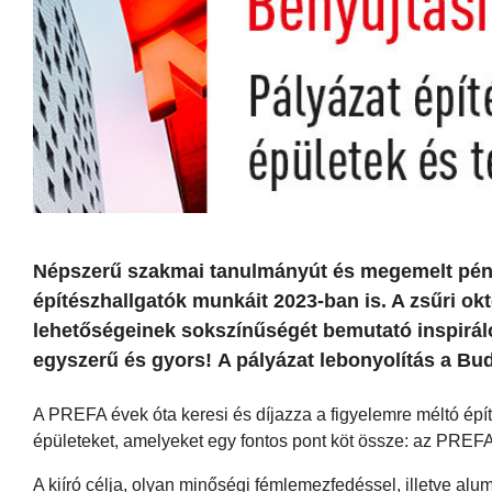
Népszerű szakmai tanulmányút és megemelt pénz
építészhallgatók munkáit 2023-ban is. A zsűri ok
lehetőségeinek sokszínűségét bemutató inspiráló
egyszerű és gyors! A pályázat lebonyolítás a Bu
A PREFA évek óta keresi és díjazza a figyelemre méltó építé
épületeket, amelyeket egy fontos pont köt össze: az PREFA
A kiíró célja, olyan minőségi fémlemezfedéssel, illetve al