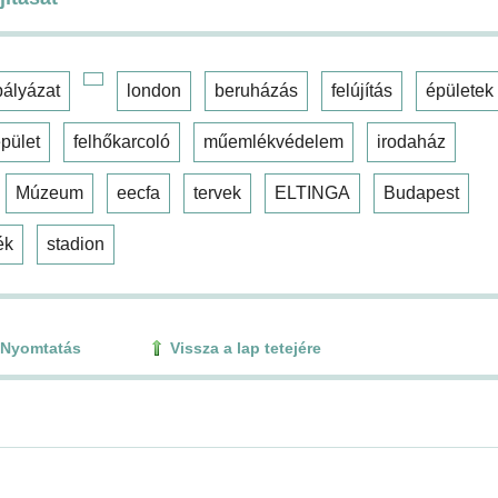
pályázat
london
beruházás
felújítás
épületek
pület
felhőkarcoló
műemlékvédelem
irodaház
Múzeum
eecfa
tervek
ELTINGA
Budapest
ék
stadion
Nyomtatás
Vissza a lap tetejére