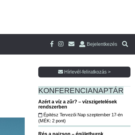
Bejelentkezés
Hírlevél-feliratkozás >
KONFERENCIA
NAPTÁR
Azért a víz a zűr? – vízszigetelések
rendszerben
Építész Tervezői Nap szeptember 17-én
(MÉK: 2 pont)
Rés a pajzson – épületburok