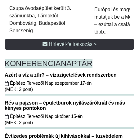
Csupa óvodaépület került 3.
Európai és magyar p
számunkba, Tárnoktól
mutatjuk be a Metsz
Dombóvárig, Budapesttől
– ezúttal a családi 
Sencsenig.
több...
Hírlevél-feliratkozás >
KONFERENCIA
NAPTÁR
Azért a víz a zűr? – vízszigetelések rendszerben
Építész Tervezői Nap szeptember 17-én
(MÉK: 2 pont)
Rés a pajzson – épületburok nyílászáróknál és más
kényes pontokon
Építész Tervezői Nap október 15-én
(MÉK: 2 pont)
Évtizedes problémák új kihívásokkal – tűzvédelem