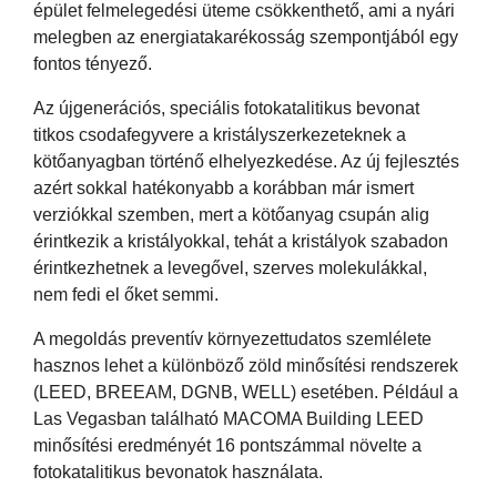
épület felmelegedési üteme csökkenthető, ami a nyári
melegben az energiatakarékosság szempontjából egy
fontos tényező.
Az újgenerációs, speciális fotokatalitikus bevonat
titkos csodafegyvere a kristályszerkezeteknek a
kötőanyagban történő elhelyezkedése. Az új fejlesztés
azért sokkal hatékonyabb a korábban már ismert
verziókkal szemben, mert a kötőanyag csupán alig
érintkezik a kristályokkal, tehát a kristályok szabadon
érintkezhetnek a levegővel, szerves molekulákkal,
nem fedi el őket semmi.
A megoldás preventív környezettudatos szemlélete
hasznos lehet a különböző zöld minősítési rendszerek
(LEED, BREEAM, DGNB, WELL) esetében. Például a
Las Vegasban található MACOMA Building LEED
minősítési eredményét 16 pontszámmal növelte a
fotokatalitikus bevonatok használata.