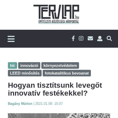
hír
innováció
környezetvédelem
LEED minősítés
fotokatalitikus bevoanat
Hogyan tisztítsunk levegőt
innovatív festékekkel?
Bagány Márton
|
2021.01.08. 15:07