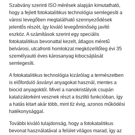
Szabvány szerinti ISO mérések alapján kimutatható,
hogy a fejlett fotokatalitikus technológia semlegesíti a
városi levegőben megtalálható szennyeződések
jelentős részét, így kiváló levegőminőség javító
eszköz. A számítások szerint egy speciális
fotokatalitikus bevonattal kezelt, átlagos méretű
belvárosi, utcafronti homlokzat megközelítőleg évi 35
személyautó éves károsanyag kibocsájtását
semlegesíti.
A fotokatalitikus technológia kizárólag a természetben
is előforduló ásványi anyagokat használ, mentes a
biocid anyagoktól. Mivel a nanokristályok csupán
katalizátorként vesznek részt a tisztító funkcióban, így
a hatás kitart akár több, mint tíz évig, azonos működési
hatékonysággal.
További kiváló tulajdonság, hogy a fotokatalitikus
bevonat használatával a felület világos marad, így az