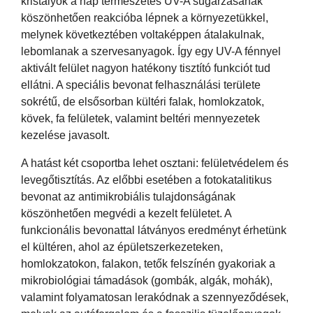
kristályok a nap természetes UV-A sugárzásának
köszönhetően reakcióba lépnek a környezetükkel,
melynek következtében voltaképpen átalakulnak,
lebomlanak a szervesanyagok. Így egy UV-A fénnyel
aktivált felület nagyon hatékony tisztító funkciót tud
ellátni. A speciális bevonat felhasználási területe
sokrétű, de elsősorban kültéri falak, homlokzatok,
kövek, fa felületek, valamint beltéri mennyezetek
kezelése javasolt.
A hatást két csoportba lehet osztani: felületvédelem és
levegőtisztítás. Az előbbi esetében a fotokatalitikus
bevonat az antimikrobiális tulajdonságának
köszönhetően megvédi a kezelt felületet. A
funkcionális bevonattal látványos eredményt érhetünk
el kültéren, ahol az épületszerkezeteken,
homlokzatokon, falakon, tetők felszínén gyakoriak a
mikrobiológiai támadások (gombák, algák, mohák),
valamint folyamatosan lerakódnak a szennyeződések,