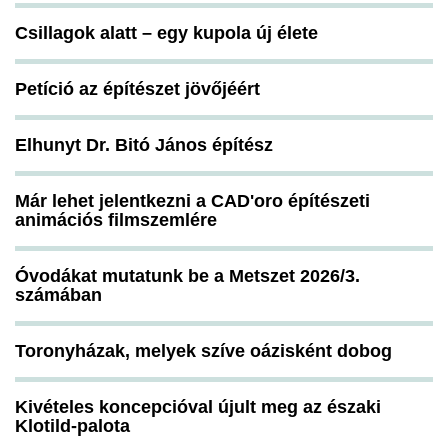
Csillagok alatt – egy kupola új élete
Petíció az építészet jövőjéért
Elhunyt Dr. Bitó János építész
Már lehet jelentkezni a CAD'oro építészeti
animációs filmszemlére
Óvodákat mutatunk be a Metszet 2026/3.
számában
Toronyházak, melyek szíve oázisként dobog
Kivételes koncepcióval újult meg az északi
Klotild-palota