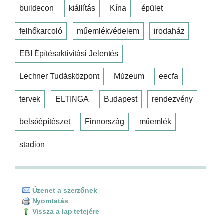
buildecon
kiállítás
Kína
épület
felhőkarcoló
műemlékvédelem
irodaház
EBI Építésaktivitási Jelentés
Lechner Tudásközpont
Múzeum
eecfa
tervek
ELTINGA
Budapest
rendezvény
belsőépítészet
Finnország
műemlék
stadion
Üzenet a szerzőnek
Nyomtatás
Vissza a lap tetejére