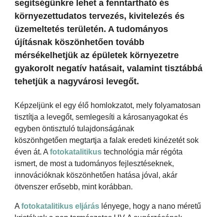
segítségünkre lehet a fenntartható és
környezettudatos tervezés, kivitelezés és
üzemeltetés területén. A tudományos
újításnak köszönhetően tovább
mérsékelhetjük az épületek környezetre
gyakorolt negatív hatásait, valamint tisztábbá
tehetjük a nagyvárosi levegőt.
Képzeljünk el egy élő homlokzatot, mely folyamatosan
tisztítja a levegőt, semlegesíti a károsanyagokat és
egyben öntisztuló tulajdonságának
köszönhgetően megtartja a falak eredeti kinézetét sok
éven át. A
fotokatalitikus
technológia már régóta
ismert, de most a tudományos fejlesztéseknek,
innovációknak köszönhetően hatása jóval, akár
ötvenszer erősebb, mint korábban.
A
fotokatalitikus eljárás
lényege, hogy a nano méretű