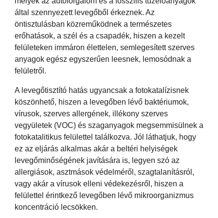
melyek az autóforgalom és a fosszilis tüzelőanyagok
által szennyezett levegőből érkeznek. Az
öntisztulásban közreműködnek a természetes
erőhatások, a szél és a csapadék, hiszen a kezelt
felületeken immáron élettelen, semlegesített szerves
anyagok egész egyszerűen leesnek, lemosódnak a
felületről.
A levegőtisztító hatás ugyancsak a fotokatalízisnek
köszönhető, hiszen a levegőben lévő baktériumok,
vírusok, szerves allergének, illékony szerves
vegyületek (VOC) és szaganyagok megsemmisülnek a
fotokatalitikus felülettel találkozva. Jól láthatjuk, hogy
ez az eljárás alkalmas akár a beltéri helyiségek
levegőminőségének javítására is, legyen szó az
allergiások, asztmások védelméről, szagtalanításról,
vagy akár a vírusok elleni védekezésről, hiszen a
felülettel érintkező levegőben lévő mikroorganizmus
koncentráció lecsökken.