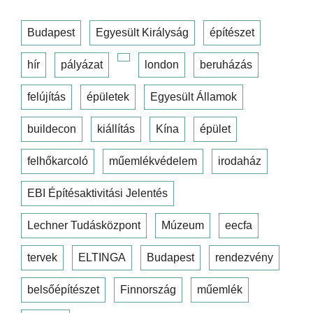
Budapest
Egyesült Királyság
építészet
hír
pályázat
london
beruházás
felújítás
épületek
Egyesült Államok
buildecon
kiállítás
Kína
épület
felhőkarcoló
műemlékvédelem
irodaház
EBI Építésaktivitási Jelentés
Lechner Tudásközpont
Múzeum
eecfa
tervek
ELTINGA
Budapest
rendezvény
belsőépítészet
Finnország
műemlék