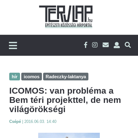
hír
icomos
Radeczky-laktanya
ICOMOS: van probléma a
Bem téri projekttel, de nem
világörökségi
Csépé
|
2016.06.03. 14:40