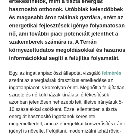
értékesíthetők, mint a tiszta energiát
hasznosító otthonok. Utóbbiak kelendőbbek
és magasabb áron találnak gazdára, ezért az
energetikai fejlesztések igénye folyamatosan
nő, ami további piaci potenciált jelenthet a
szakemberek számára is. A Terrán
környezettudatos megoldásokkal és hasznos
információkkal segíti a felújítás folyamatát.
Egy, az ingatlanpiac őszi állapotát vizsgáló
felmérés
szerint az energiaárak drasztikus emelkedése az
ingatlanpiacot is komolyan érinti. Megnőtt a felújítatlan,
szigetelés nélküli házak kínálata, értékesítésük
azonban jelentősen nehezebb lett, illetve irányáruk 5-
10 százalékkal csökkent. Ezzel ellentétben a tiszta
energiát hasznosító ingatlanok kereslete
megemelkedett, ami az energetikai korszerűsítés iránti
igényt is növelte. Felújítani, modernizálni tehát rövid-