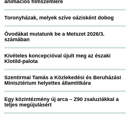
animációs filmszemlére
Toronyházak, melyek szíve oázisként dobog
Óvodákat mutatunk be a Metszet 2026/3.
számában
Kivételes koncepcióval újult meg az északi
Klotild-palota
Szentirmai Tamás a Közlekedési és Beruházási
Minisztérium helyettes államtitkára
Egy közintézmény új arca – Z90 zsaluziákkal a
teljes megújulásért