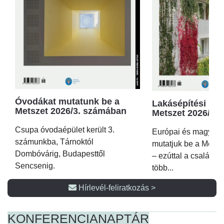
Óvodákat mutatunk be a
Lakásépítési kör
Metszet 2026/3. számában
Metszet 2026/2.
Csupa óvodaépület került 3.
Európai és magyar p
számunkba, Tárnoktól
mutatjuk be a Metsz
Dombóvárig, Budapesttől
– ezúttal a családi 
Sencsenig.
több...
Hírlevél-feliratkozás >
KONFERENCIA
NAPTÁR