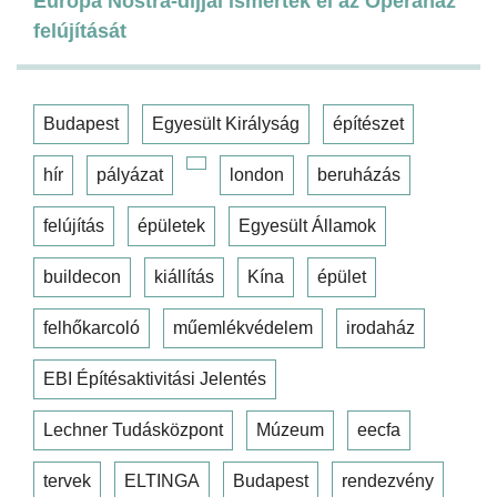
Europa Nostra-díjjal ismerték el az Operaház
felújítását
Budapest
Egyesült Királyság
építészet
hír
pályázat
london
beruházás
felújítás
épületek
Egyesült Államok
buildecon
kiállítás
Kína
épület
felhőkarcoló
műemlékvédelem
irodaház
EBI Építésaktivitási Jelentés
Lechner Tudásközpont
Múzeum
eecfa
tervek
ELTINGA
Budapest
rendezvény