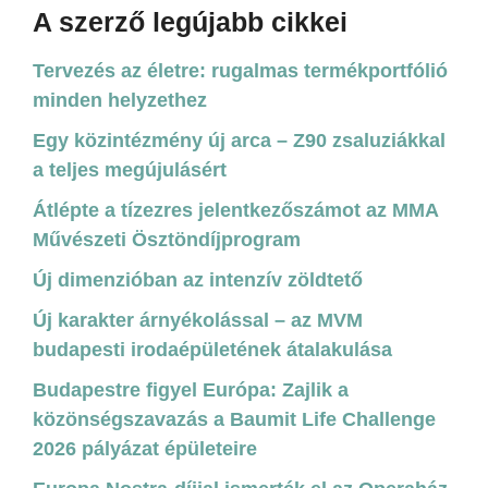
A szerző legújabb cikkei
Tervezés az életre: rugalmas termékportfólió
minden helyzethez
Egy közintézmény új arca – Z90 zsaluziákkal
a teljes megújulásért
Átlépte a tízezres jelentkezőszámot az MMA
Művészeti Ösztöndíjprogram
Új dimenzióban az intenzív zöldtető
Új karakter árnyékolással – az MVM
budapesti irodaépületének átalakulása
Budapestre figyel Európa: Zajlik a
közönségszavazás a Baumit Life Challenge
2026 pályázat épületeire