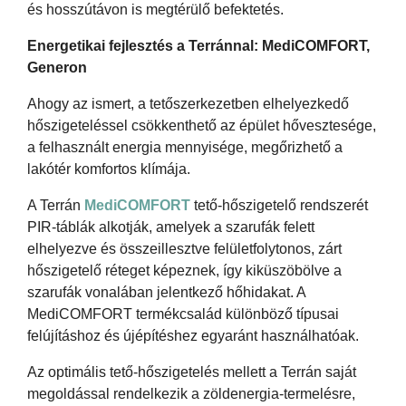
és hosszútávon is megtérülő befektetés.
Energetikai fejlesztés a Terránnal: MediCOMFORT,
Generon
Ahogy az ismert, a tetőszerkezetben elhelyezkedő
hőszigeteléssel csökkenthető az épület hővesztesége,
a felhasznált energia mennyisége, megőrizhető a
lakótér komfortos klímája.
A Terrán
MediCOMFORT
tető-hőszigetelő rendszerét
PIR-táblák alkotják, amelyek a szarufák felett
elhelyezve és összeillesztve felületfolytonos, zárt
hőszigetelő réteget képeznek, így kiküszöbölve a
szarufák vonalában jelentkező hőhidakat. A
MediCOMFORT termékcsalád különböző típusai
felújításhoz és újépítéshez egyaránt használhatóak.
Az optimális tető-hőszigetelés mellett a Terrán saját
megoldással rendelkezik a zöldenergia-termelésre,