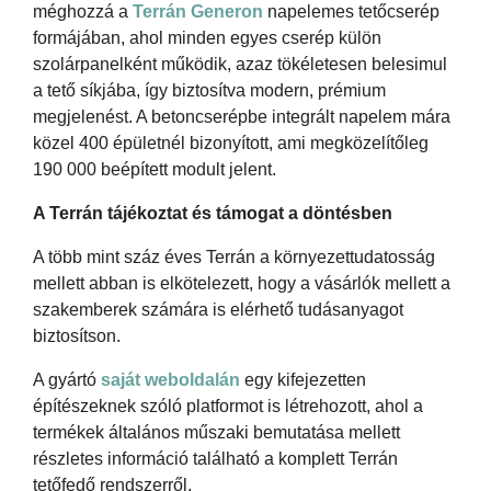
méghozzá a
Terrán Generon
napelemes tetőcserép
formájában, ahol minden egyes cserép külön
szolárpanelként működik, azaz tökéletesen belesimul
a tető síkjába, így biztosítva modern, prémium
megjelenést. A betoncserépbe integrált napelem mára
közel 400 épületnél bizonyított, ami megközelítőleg
190 000 beépített modult jelent.
A Terrán tájékoztat és támogat a döntésben
A több mint száz éves Terrán a környezettudatosság
mellett abban is elkötelezett, hogy a vásárlók mellett a
szakemberek számára is elérhető tudásanyagot
biztosítson.
A gyártó
saját weboldalán
egy kifejezetten
építészeknek szóló platformot is létrehozott, ahol a
termékek általános műszaki bemutatása mellett
részletes információ található a komplett Terrán
tetőfedő rendszerről.