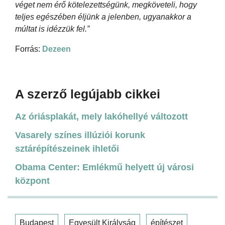
véget nem érő kötelezettségünk, megköveteli, hogy
teljes egészében éljünk a jelenben, ugyanakkor a
múltat is idézzük fel.”
Forrás:
Dezeen
A szerző legújabb cikkei
Az óriásplakát, mely lakóhellyé változott
Vasarely színes illúziói korunk
sztárépítészeinek ihletői
Obama Center: Emlékmű helyett új városi
központ
Budapest
Egyesült Királyság
építészet