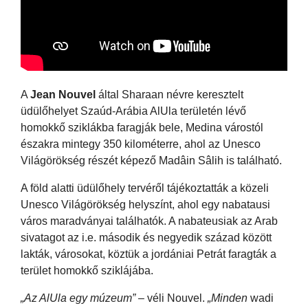
A
Jean Nouvel
által Sharaan névre keresztelt
üdülőhelyet Szaúd-Arábia AlUla területén lévő
homokkő sziklákba faragják bele, Medina várostól
északra mintegy 350 kilométerre, ahol az Unesco
Világörökség részét képező Madâin Sâlih is található.
A föld alatti üdülőhely tervéről tájékoztatták a közeli
Unesco Világörökség helyszínt, ahol egy nabatausi
város maradványai találhatók. A nabateusiak az Arab
sivatagot az i.e. második és negyedik század között
lakták, városokat, köztük a jordániai Petrát faragták a
terület homokkő sziklájába.
„Az AlUla egy múzeum”
– véli Nouvel.
„Minden
wadi