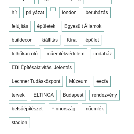
hír
pályázat
london
beruházás
felújítás
épületek
Egyesült Államok
buildecon
kiállítás
Kína
épület
felhőkarcoló
műemlékvédelem
irodaház
EBI Építésaktivitási Jelentés
Lechner Tudásközpont
Múzeum
eecfa
tervek
ELTINGA
Budapest
rendezvény
belsőépítészet
Finnország
műemlék
stadion