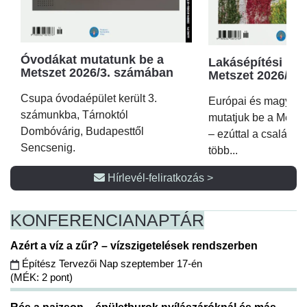
Óvodákat mutatunk be a
Lakásépítési kör
Metszet 2026/3. számában
Metszet 2026/2.
Csupa óvodaépület került 3.
Európai és magyar p
számunkba, Tárnoktól
mutatjuk be a Metsz
Dombóvárig, Budapesttől
– ezúttal a családi 
Sencsenig.
több...
Hírlevél-feliratkozás >
KONFERENCIA
NAPTÁR
Azért a víz a zűr? – vízszigetelések rendszerben
Építész Tervezői Nap szeptember 17-én
(MÉK: 2 pont)