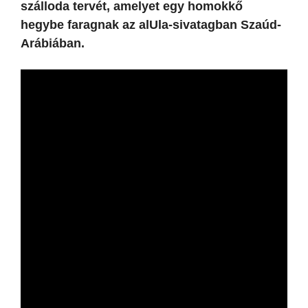
szálloda tervét, amelyet egy homokkő
hegybe faragnak az alUla-sivatagban Szaúd-
Arábiában.