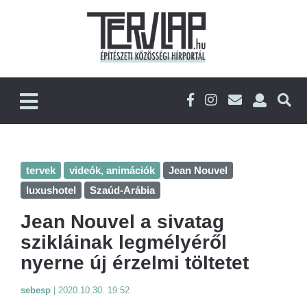
tervek
videók, animációk
Jean Nouvel
luxushotel
Szaúd-Arábia
Jean Nouvel a sivatag
szikláinak legmélyéről
nyerne új érzelmi töltetet
sebesp
|
2020.10.30. 19:52