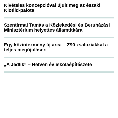
Kivételes koncepcióval újult meg az északi
Klotild-palota
Szentirmai Tamás a Közlekedési és Beruházási
Minisztérium helyettes államtitkára
Egy közintézmény új arca – Z90 zsaluziákkal a
teljes megújulásért
„A Jedlik” – Hetven év iskolaépítészete