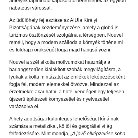
amelyek tapintható kapcsolatot teremtenek az egykori
nabateusi várossal.
Az üdülőhely fejlesztése az AlUla Királyi
Bizottságának kezdeményezése, amely a globális
turizmus ösztönzését szolgálná a térségben. Nouvel
reméli, hogy a modern szálloda a környék történelmi
és földrajzi örökségét fogja majd hangsúlyozni.
Nouvel a szél alkotta motívumokat használja a
barlangszerűen kialakított szobák megvilágításra, a
lyukak alkotta mintázatot az emlékek leképezéseként
fogja fel, modern elemekkel ötvözve. Mindezzel az
érzelmekre akar hatni, a hotel vendégeit egy teljesen
újszerű építészeti környezettel és nyelvezettel
varázsolva el.
A hely adottságai különleges lehetőséget kínálnak
számára a metafizikai, költői és geográfiai világ
felfedezésére. Mint mondja,
„A jövő elképzelése soha