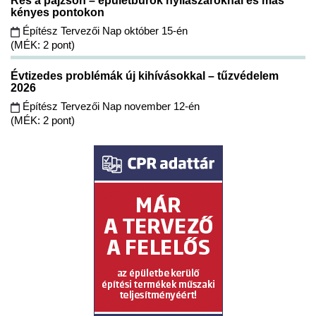
Rés a pajzson – épületburok nyílászáróknál és más
kényes pontokon
Építész Tervezői Nap október 15-én
(MÉK: 2 pont)
Évtizedes problémák új kihívásokkal – tűzvédelem
2026
Építész Tervezői Nap november 12-én
(MÉK: 2 pont)