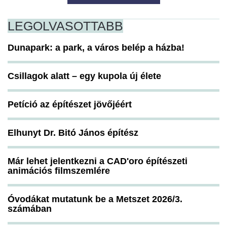
LEGOLVASOTTABB
Dunapark: a park, a város belép a házba!
Csillagok alatt – egy kupola új élete
Petíció az építészet jövőjéért
Elhunyt Dr. Bitó János építész
Már lehet jelentkezni a CAD'oro építészeti
animációs filmszemlére
Óvodákat mutatunk be a Metszet 2026/3.
számában