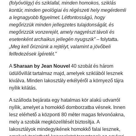
(folyóvölgy) és sziklafal, minden homokos, sziklás
kontúr, minden geológiai és régészeti hely megérdemli
a legnagyobb figyelmet. Létfontosságú, hogy
megőrizzük minden jellegzetes tulajdonságát, és
megőrizzük vonzerejét, amely nagyrészt távoli és
esetenként archaikus jellegén nyugszik”
– folytatta.
„Meg kell őriznünk a rejtélyt, valamint a jövőbeli
felfedezések ígéretét.”
A
Sharaan by Jean Nouvel
40 szobát és három
üdülővillát tartalmaz majd, amelyek sziklából lesznek
kiválva. Minden lakosztály erkélyéről a környező tájra
nyílik kilátás.
A szálloda bejárata egy hatalmas kör alakú udvarról
nyílik, amelyet a homokkő domborzatba vésnek. Innen
lesz elérhető a központi 80 méter magas felvonóakna,
mely a szobák megközelítését biztosítja. A
lakosztályok mindegyikének homokkő falai lesznek,