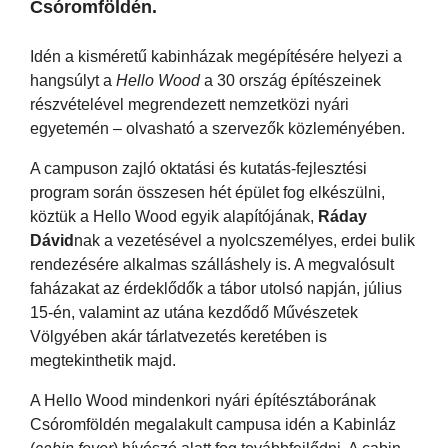
Csóromföldén.
Idén a kisméretű kabinházak megépítésére helyezi a
hangsúlyt a
Hello Wood
a 30 ország építészeinek
részvételével megrendezett nemzetközi nyári
egyetemén – olvasható a szervezők közleményében.
A campuson zajló oktatási és kutatás-fejlesztési
program során összesen hét épület fog elkészülni,
köztük a Hello Wood egyik alapítójának,
Ráday
Dávid
nak a vezetésével a nyolcszemélyes, erdei bulik
rendezésére alkalmas szálláshely is. A megvalósult
faházakat az érdeklődők a tábor utolsó napján, július
15-én, valamint az utána kezdődő Művészetek
Völgyében akár tárlatvezetés keretében is
megtekinthetik majd.
A Hello Wood mindenkori nyári építésztáborának
Csóromföldén megalakult campusa idén a Kabinláz