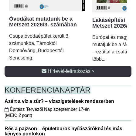
Óvodákat mutatunk be a
Lakásépítési kör
Metszet 2026/3. számában
Metszet 2026/2.
Csupa óvodaépület került 3.
Európai és magyar p
számunkba, Tárnoktól
mutatjuk be a Metsz
Dombóvárig, Budapesttől
– ezúttal a családi 
Sencsenig.
több...
Hírlevél-feliratkozás >
KONFERENCIA
NAPTÁR
Azért a víz a zűr? – vízszigetelések rendszerben
Építész Tervezői Nap szeptember 17-én
(MÉK: 2 pont)
Rés a pajzson – épületburok nyílászáróknál és más
kényes pontokon