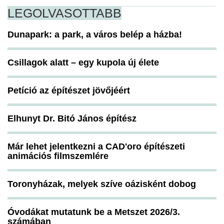
LEGOLVASOTTABB
Dunapark: a park, a város belép a házba!
Csillagok alatt – egy kupola új élete
Petíció az építészet jövőjéért
Elhunyt Dr. Bitó János építész
Már lehet jelentkezni a CAD'oro építészeti
animációs filmszemlére
Toronyházak, melyek szíve oázisként dobog
Óvodákat mutatunk be a Metszet 2026/3.
számában