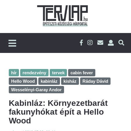
hír
rendezvény
tervek
cabin fever
Hello Wood
kabinláz
kisház
Ráday Dávid
Wesselényi-Garay Andor
Kabinláz: Környezetbarát
fakunyhókat épít a Hello
Wood