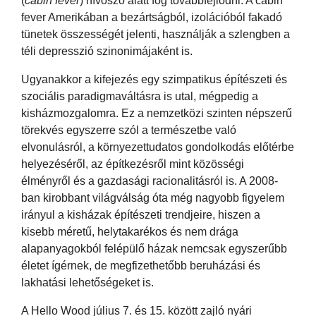
(
cabin fever
) hívószó alatt fog továbbfejlődni. A cabin
fever Amerikában a bezártságból, izolációból fakadó
tünetek összességét jelenti, használják a szlengben a
téli depresszió szinonimájaként is.
Ugyanakkor a kifejezés egy szimpatikus építészeti és
szociális paradigmaváltásra is utal, mégpedig a
kisházmozgalomra. Ez a nemzetközi szinten népszerű
törekvés egyszerre szól a természetbe való
elvonulásról, a környezettudatos gondolkodás előtérbe
helyezéséről, az építkezésről mint közösségi
élményről és a gazdasági racionalitásról is. A 2008-
ban kirobbant világválság óta még nagyobb figyelem
irányul a kisházak építészeti trendjeire, hiszen a
kisebb méretű, helytakarékos és nem drága
alapanyagokból felépülő házak nemcsak egyszerűbb
életet ígérnek, de megfizethetőbb beruházási és
lakhatási lehetőségeket is.
A Hello Wood július 7. és 15. között zajló nyári