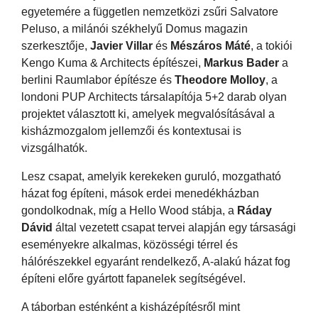
egyetemére a független nemzetközi zsűri Salvatore
Peluso, a milánói székhelyű Domus magazin
szerkesztője,
Javier Villar
és
Mészáros Máté
, a tokiói
Kengo Kuma & Architects építészei,
Markus Bader
a
berlini Raumlabor építésze és
Theodore Molloy
, a
londoni PUP Architects társalapítója 5+2 darab olyan
projektet választott ki, amelyek megvalósításával a
kisházmozgalom jellemzői és kontextusai is
vizsgálhatók.
Lesz csapat, amelyik kerekeken guruló, mozgatható
házat fog építeni, mások erdei menedékházban
gondolkodnak, míg a Hello Wood stábja, a
Ráday
Dávid
által vezetett csapat tervei alapján egy társasági
eseményekre alkalmas, közösségi térrel és
hálórészekkel egyaránt rendelkező, A-alakú házat fog
építeni előre gyártott fapanelek segítségével.
A táborban esténként a kisházépítésről mint