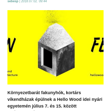
sebesp
|
2018.07.02. 09:44
Környezetbarát fakunyhók, kortárs
víkendházak épülnek a Hello Wood idei nyári
egyetemén július 7. és 15. között