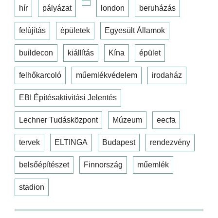
hír
pályázat
london
beruházás
felújítás
épületek
Egyesült Államok
buildecon
kiállítás
Kína
épület
felhőkarcoló
műemlékvédelem
irodaház
EBI Építésaktivitási Jelentés
Lechner Tudásközpont
Múzeum
eecfa
tervek
ELTINGA
Budapest
rendezvény
belsőépítészet
Finnország
műemlék
stadion