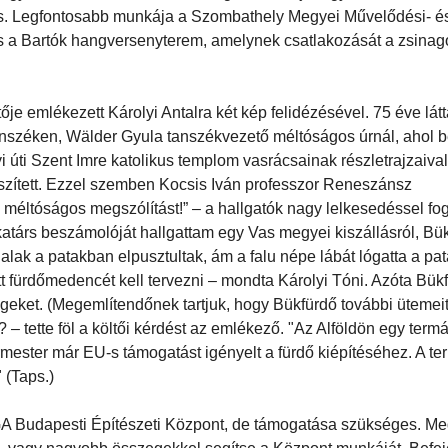
. Legfontosabb munkája a Szombathely Megyei Művelődési- és
t és a Bartók hangversenyterem, amelynek csatlakozását a zsina
tője emlékezett Károlyi Antalra két kép felidézésével. 75 éve lá
 Tanszéken, Wälder Gyula tanszékvezető méltóságos úrnál, ahol 
 úti Szent Imre katolikus templom vasrácsainak részletrajzaival
szített. Ezzel szemben Kocsis Iván professzor Reneszánsz
 a méltóságos megszólítást!” – a hallgatók nagy lelkesedéssel fo
társ beszámolóját hallgattam egy Vas megyei kiszállásról, Bük 
 a halak a patakban elpusztultak, ám a falu népe lábát lógatta a p
t fürdőmedencét kell tervezni – mondta Károlyi Tóni. Azóta Bük
geket. (Megemlítendőnek tartjuk, hogy Bükfürdő további ütemeit
– tette föl a költői kérdést az emlékező. "Az Alföldön egy termál
ármester már EU-s támogatást igényelt a fürdő kiépítéséhez. A te
" (Taps.)
GA Budapesti Építészeti Központ, de támogatása szükséges. Me