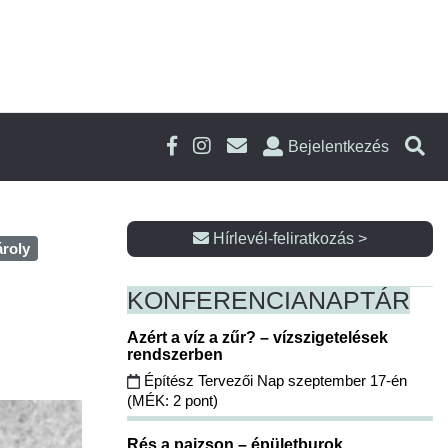
Bejelentkezés
Hírlevél-feliratkozás >
roly
KONFERENCIA
NAPTÁR
Azért a víz a zűr? – vízszigetelések
rendszerben
Építész Tervezői Nap szeptember 17-én
(MÉK: 2 pont)
Rés a pajzson – épületburok