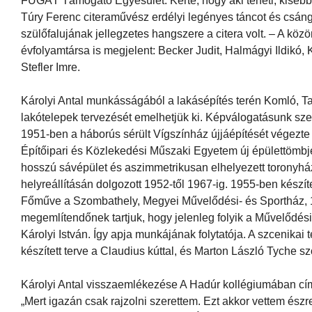
FUGÁT Támogató Egyesület. Kérte, hogy aki teheti, kisebb
Túry Ferenc citeraművész erdélyi legényes táncot és csángó
szülőfalujának jellegzetes hangszere a citera volt. – A közö
évfolyamtársa is megjelent: Becker Judit, Halmágyi Ildikó
Stefler Imre.
Károlyi Antal munkásságából a lakásépítés terén Komló, Ta
lakótelepek tervezését emelhetjük ki. Képválogatásunk szer
1951-ben a háborús sérült Vígszínház újjáépítését végezte
Építőipari és Közlekedési Műszaki Egyetem új épülettömbjén
hosszú sávépület és aszimmetrikusan elhelyezett toronyház
helyreállításán dolgozott 1952-től 1967-ig. 1955-ben készít
Főműve a Szombathely, Megyei Művelődési- és Sportház, 1963
megemlítendőnek tartjuk, hogy jelenleg folyik a Művelődési
Károlyi István. Így apja munkájának folytatója. A szcenikai
készített terve a Claudius kúttal, és Marton László Tyche s
Károlyi Antal visszaemlékezése A Hadúr kollégiumában című ké
„Mert igazán csak rajzolni szerettem. Ezt akkor vettem észre