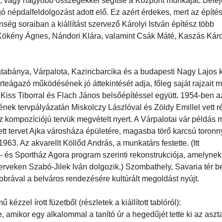
, vagy nagyobb összegekkel segítse a Központ munkáját. Befej
 népdalfeldolgozást adott elő. Ez azért érdekes, mert az építé
nség soraiban a kiállítást szervező Károlyi István építész több
, Kökény Ágnes, Nándori Klára, valamint Csák Máté, Kaszás Káro
tabánya, Várpalota, Kazincbarcika és a budapesti Nagy Lajos ki
teágazó működésének jó áttekintését adja, főleg saját rajzait m
 Kiss Tiborral és Flach János belsőépítéssel együtt. 1954-ben
ek tervpályázatán Miskolczy Lászlóval és Zöldy Emillel vett ré
 kompozíciójú tervük megvételt nyert. A Várpalotai vár példás
ett tervet Ajka városháza épületére, magasba törő karcsú toronn
. Az akvarellt Köllőd András, a munkatárs festette. (Itt
- és Sportház Agora program szerinti rekonstrukciója, amelynek
 terveken Szabó-Jilek Iván dolgozik.) Szombathely, Savaria tér b
zobrával a belváros rendezésére kultúrált megoldást nyújt.
zzel írott füzetből (részletek a kiállított tablóról):
, amikor egy alkalommal a tanító úr a hegedűjét tette ki az aszta