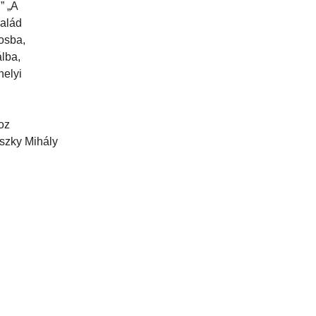
” „A
salád
osba,
álba,
helyi
oz
nszky Mihály