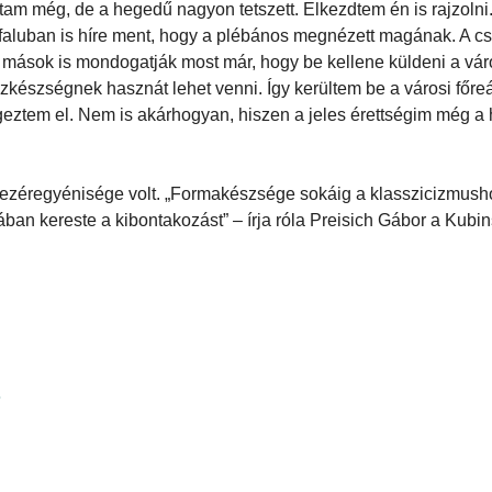
tam még, de a hegedű nagyon tetszett. Elkezdtem én is rajzolni.
 faluban is híre ment, hogy a plébános megnézett magának. A c
 mások is mondogatják most már, hogy be kellene küldeni a vár
jzkészségnek hasznát lehet venni. Így kerültem be a városi főre
eztem el. Nem is akárhogyan, hiszen a jeles érettségim még a 
ik vezéregyénisége volt. „Formakészsége sokáig a klasszicizmush
ában kereste a kibontakozást” – írja róla Preisich Gábor a Kubi
s