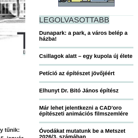
LEGOLVASOTTABB
Dunapark: a park, a város belép a
házba!
Csillagok alatt – egy kupola új élete
Petíció az építészet jövőjéért
Elhunyt Dr. Bitó János építész
Már lehet jelentkezni a CAD'oro
építészeti animációs filmszemlére
y tűnik:
Óvodákat mutatunk be a Metszet
2026/3. számában