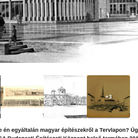
+3
k-e én egyáltalán magyar építészekről a Tervlapon? Úg