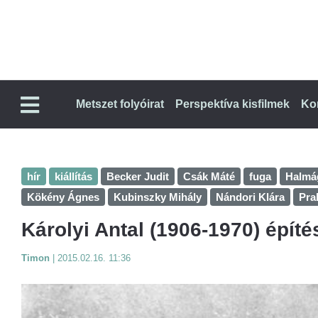
Metszet folyóirat
Perspektíva kisfilmek
Ko
hír
kiállítás
Becker Judit
Csák Máté
fuga
Halmág
Kökény Ágnes
Kubinszky Mihály
Nándori Klára
Pra
Károlyi Antal (1906-1970) építé
Timon
|
2015.02.16. 11:36