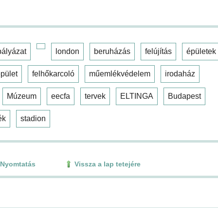
pályázat
london
beruházás
felújítás
épületek
pület
felhőkarcoló
műemlékvédelem
irodaház
Múzeum
eecfa
tervek
ELTINGA
Budapest
ék
stadion
Nyomtatás
Vissza a lap tetejére