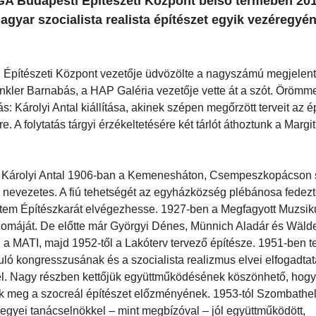
FUGA Budapesti Építészeti Központ belső termében 201
 magyar szocialista realista építészet egyik vezéregyé
 Építészeti Központ vezetője üdvözölte a nagyszámú megjelent
inkler Barnabás, a HAP Galéria vezetője vette át a szót. Örömmel
: Károlyi Antal kiállítása, akinek szépen megőrzött terveit az ép
. A folytatás tárgyi érzékeltetésére két tárlót áthoztunk a Margit
eg. Károlyi Antal 1906-ban a Kemenesháton, Csempeszkopácson s
nevezetes. A fiú tehetségét az egyházközség plébánosa fedezte
etem Építészkarát elvégezhesse. 1927-ben a Megfagyott Muzsik
iplomáját. De előtte már Györgyi Dénes, Münnich Aladár és Wäld
g a MATI, majd 1952-től a Lakóterv tervező építésze. 1951-ben 
ló kongresszusának és a szocialista realizmus elvei elfogadta
yel. Nagy részben kettőjük együttműködésének köszönhető, hogy
ték meg a szocreál építészet előzményének. 1953-tól Szombathe
gyei tanácselnökkel – mint megbízóval – jól együttműködött,