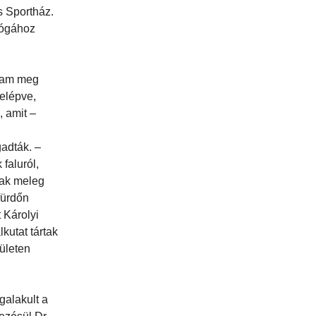
 Sportház.
gógához
ttam meg
belépve,
, amit –
gadták. –
faluról,
atak meleg
fürdőn
 Károlyi
kutat tártak
rületen
galakult a