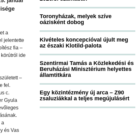
5. január
nisége
Toronyházak, melyek szíve
oázisként dobog
et a
Kivételes koncepcióval újult meg
 jelentette
az északi Klotild-palota
ítész fia –
 körútról ide
Szentirmai Tamás a Közlekedési és
Beruházási Minisztérium helyettes
államtitkára
zületett –
 fel.
Egy közintézmény új arca – Z90
us c.
zsaluziákkal a teljes megújulásért
er Gyula
tevőleges
tásának.
 a
ly és Vas