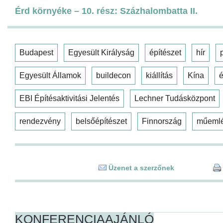
Érd környéke – 10. rész: Százhalombatta II.
Budapest
Egyesült Királyság
építészet
hír
Egyesült Államok
buildecon
kiállítás
Kína
é
EBI Építésaktivitási Jelentés
Lechner Tudásközpont
rendezvény
belsőépítészet
Finnország
műeml
Üzenet a szerzőnek
KONFERENCIAAJÁNLÓ