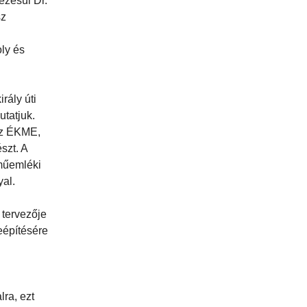
ezésül Dr.
sz
ly és
rály úti
utatjuk.
 az ÉKME,
szt. A
 műemléki
yal.
 tervezője
eépítésére
lra, ezt