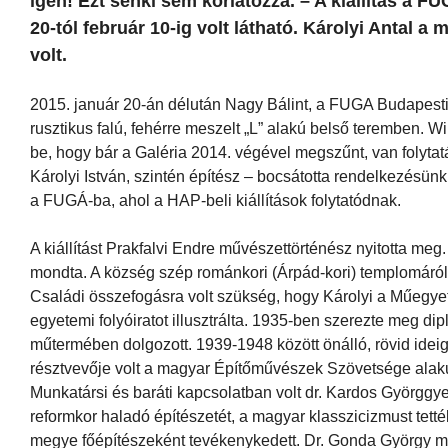
igen! Ezt senki sem korlátozza. – A kiállítás a 
20-tól február 10-ig volt látható. Károlyi Antal a
volt.
2015. január 20-án délután Nagy Bálint, a FUGA Budapesti
rusztikus falú, fehérre meszelt „L” alakú belső teremben. W
be, hogy bár a Galéria 2014. végével megszűnt, van folytatás
Károlyi István, szintén építész – bocsátotta rendelkezésünkre
a FUGÁ-ba, ahol a HAP-beli kiállítások folytatódnak.
A kiállítást Prakfalvi Endre művészettörténész nyitotta m
mondta. A község szép románkori (Árpád-kori) templomáról 
Családi összefogásra volt szükség, hogy Károlyi a Műegy
egyetemi folyóiratot illusztrálta. 1935-ben szerezte meg d
műtermében dolgozott. 1939-1948 között önálló, rövid idei
résztvevője volt a magyar Építőművészek Szövetsége alaku
Munkatársi és baráti kapcsolatban volt dr. Kardos Györgg
reformkor haladó építészetét, a magyar klasszicizmust tet
megye főépítészeként tevékenykedett. Dr. Gonda György me