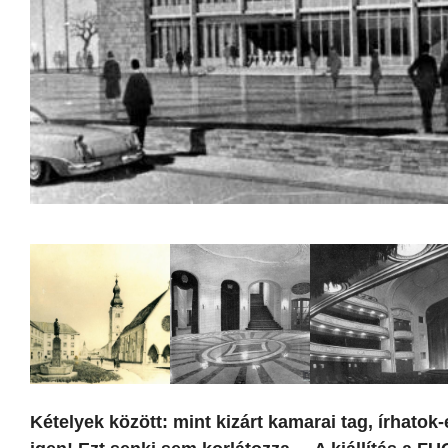
Kételyek között: mint kizárt kamarai tag, írhato