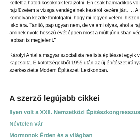
kellett a hatodikosoknak lerajzolni. Én csak harmadikos vol
rajzfüzetem a vizsga vendégeinek kezéről kezére járt. … A
komolyan kezdte fontolgatni, hogy mi legyen velem, hiszen
iskolára. Tanító, pap ugyan nem, de valami olyas, ahol a ra
aminek nyolc hosszú évét éppen most a múlt júniusban vég
lapban is megjelent.”
Károlyi Antal a magyar szocialista realista építészet egy
kapcsolta. E kötöttségekből 1955 után az új építészet irány
szerkesztette Modern Építészeti Lexikonban.
A szerző legújabb cikkei
Ilyen volt a XXII. Nemzetközi Építészkongresszu
Névtelen vár
Mormonok Érden és a világban