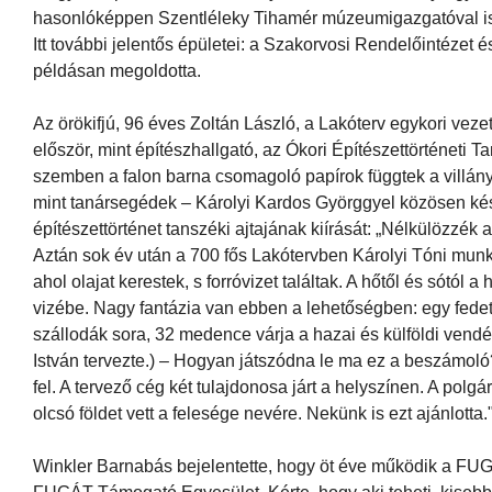
hasonlóképpen Szentléleky Tihamér múzeumigazgatóval is
Itt további jelentős épületei: a Szakorvosi Rendelőintéze
példásan megoldotta.
Az örökifjú, 96 éves Zoltán László, a Lakóterv egykori veze
először, mint építészhallgató, az Ókori Építészettörténeti
szemben a falon barna csomagoló papírok függtek a villányi
mint tanársegédek – Károlyi Kardos Györggyel közösen ké
építészettörténet tanszéki ajtajának kiírását: „Nélkülözzék
Aztán sok év után a 700 fős Lakótervben Károlyi Tóni munka
ahol olajat kerestek, s forróvizet találtak. A hőtől és sótól
vizébe. Nagy fantázia van ebben a lehetőségben: egy fedet
szállodák sora, 32 medence várja a hazai és külföldi vendé
István tervezte.) – Hogyan játszódna le ma ez a beszámoló? 
fel. A tervező cég két tulajdonosa járt a helyszínen. A polg
olcsó földet vett a felesége nevére. Nekünk is ezt ajánlotta.
Winkler Barnabás bejelentette, hogy öt éve működik a FU