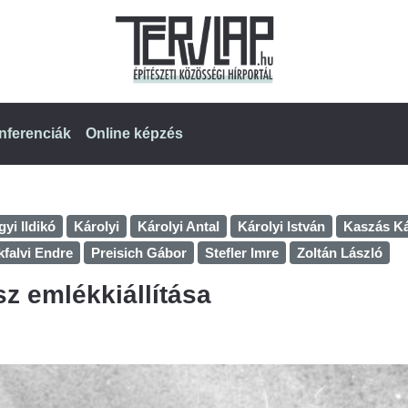
nferenciák
Online képzés
yi Ildikó
Károlyi
Károlyi Antal
Károlyi István
Kaszás Ká
kfalvi Endre
Preisich Gábor
Stefler Imre
Zoltán László
sz emlékkiállítása