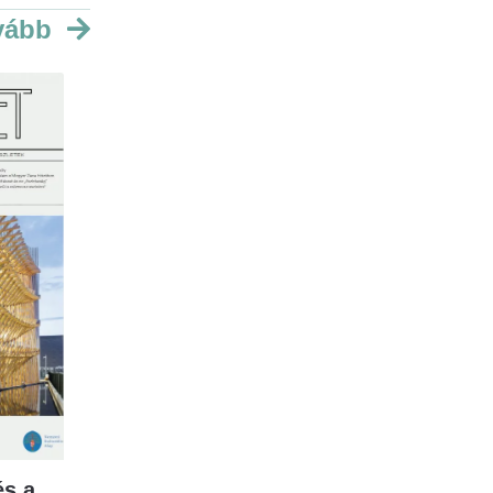
vább
s a