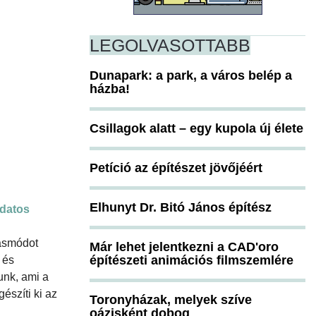
LEGOLVASOTTABB
Dunapark: a park, a város belép a
házba!
Csillagok alatt – egy kupola új élete
Petíció az építészet jövőjéért
Elhunyt Dr. Bitó János építész
datos
dásmódot
Már lehet jelentkezni a CAD'oro
építészeti animációs filmszemlére
 és
unk, ami a
észíti ki az
Toronyházak, melyek szíve
oázisként dobog