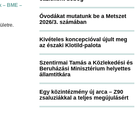
k – BME –
Óvodákat mutatunk be a Metszet
2026/3. számában
ületre.
Kivételes koncepcióval újult meg
az északi Klotild-palota
Szentirmai Tamás a Közlekedési és
Beruházási Minisztérium helyettes
államtitkára
Egy közintézmény új arca – Z90
zsaluziákkal a teljes megújulásért