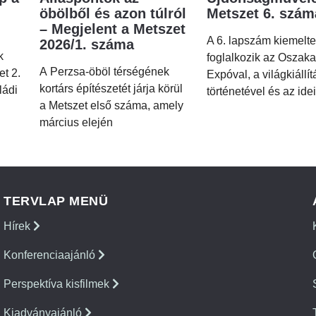
öbölből és azon túlról
Metszet 6. szá
– Megjelent a Metszet
A 6. lapszám kiemelt
2026/1. száma
k
foglalkozik az Oszaka
A Perzsa-öböl térségének
et 2.
Expóval, a világkiállí
kortárs építészetét járja körül
ládi
történetével és az idei
a Metszet első száma, amely
március elején
TERVLAP MENÜ
Hírek
Konferenciaajánló
Perspektíva kisfilmek
Kiadványajánló