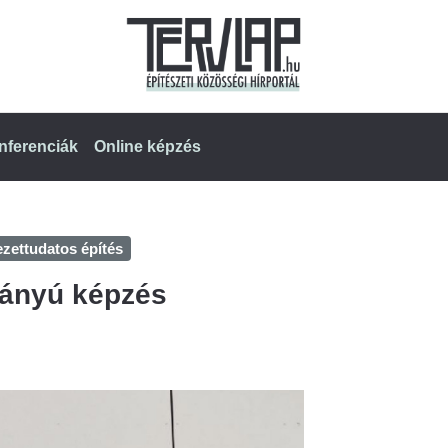
nferenciák
Online képzés
zettudatos építés
rányú képzés