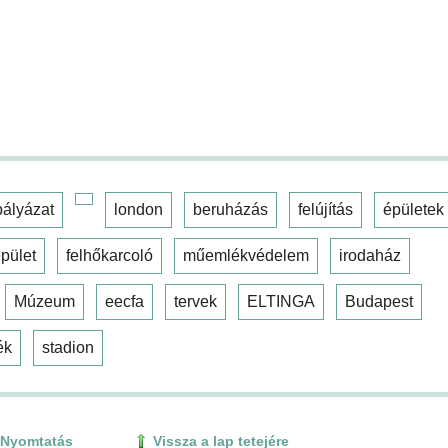
pályázat
london
beruházás
felújítás
épületek
pület
felhőkarcoló
műemlékvédelem
irodaház
Múzeum
eecfa
tervek
ELTINGA
Budapest
ék
stadion
Nyomtatás
Vissza a lap tetejére