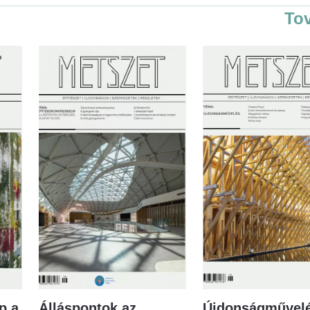
To
p a
Álláspontok az
Újdonságművelé