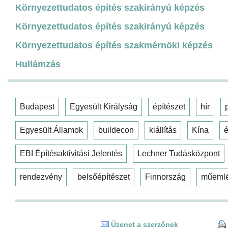
Környezettudatos építés szakirányú képzés
Környezettudatos építés szakirányú képzés
Környezettudatos építés szakmérnöki képzés
Hullámzás
Budapest
Egyesült Királyság
építészet
hír
Egyesült Államok
buildecon
kiállítás
Kína
é
EBI Építésaktivitási Jelentés
Lechner Tudásközpont
rendezvény
belsőépítészet
Finnország
műeml
Üzenet a szerzőnek