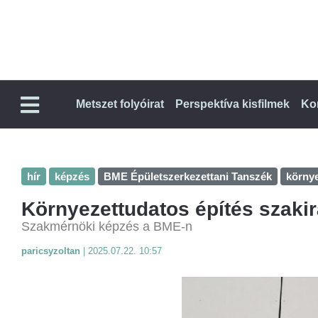
Metszet folyóirat
Perspektíva kisfilmek
Ko
hír
képzés
BME Épületszerkezettani Tanszék
környe
Környezettudatos építés szaki
Szakmérnöki képzés a BME-n
paricsyzoltan
|
2025.07.22. 10:57