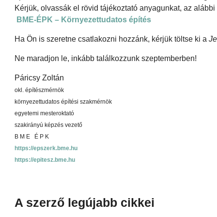
Kérjük, olvassák el rövid tájékoztató anyagunkat, az alábbi 
BME-ÉPK – Környezettudatos építés
Ha Ön is szeretne csatlakozni hozzánk, kérjük töltse ki a
Je
Ne maradjon le, inkább találkozzunk szeptemberben!
Páricsy Zoltán
okl. építészmérnök
környezettudatos építési szakmérnök
egyetemi mesteroktató
szakirányú képzés vezető
B M E É P K
https://epszerk.bme.hu
https://epitesz.bme.hu
A szerző legújabb cikkei