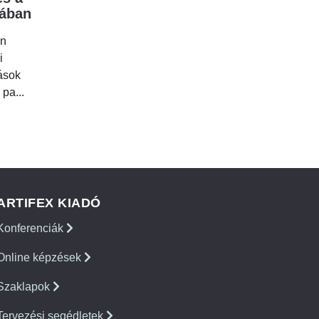
mában
en
i
tások
 pa...
ARTIFEX KIADÓ
Konferenciák
Online képzések
Szaklapok
Tervezési segédletek