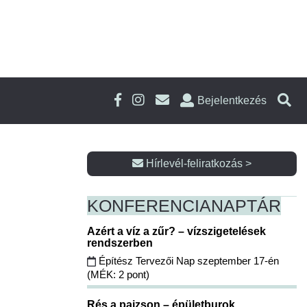
Bejelentkezés
Hírlevél-feliratkozás >
KONFERENCIA
NAPTÁR
Azért a víz a zűr? – vízszigetelések
rendszerben
Építész Tervezői Nap szeptember 17-én
(MÉK: 2 pont)
Rés a pajzson – épületburok