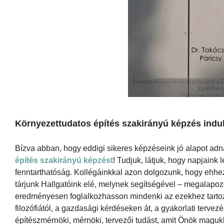
Környezettudatos építés szakirányú képzés indu
Bízva abban, hogy eddigi sikeres képzéseink jó alapot adn
építés szakirányú képzést
! Tudjuk, látjuk, hogy napjaink
fenntarthatóság. Kollégáinkkal azon dolgozunk, hogy ehh
tárjunk Hallgatóink elé, melynek segítségével – megalapoz
eredményesen foglalkozhasson mindenki az ezekhez tartozó
filozófiától, a gazdasági kérdéseken át, a gyakorlati tervez
építészmérnöki, mérnöki, tervezői tudást, amit Önök maguk