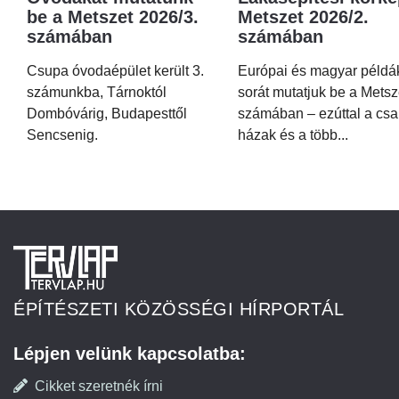
be a Metszet 2026/3.
Metszet 2026/2.
számában
számában
Csupa óvodaépület került 3.
Európai és magyar példá
számunkba, Tárnoktól
sorát mutatjuk be a Metsz
Dombóvárig, Budapesttől
számában – ezúttal a csa
Sencsenig.
házak és a több...
ÉPÍTÉSZETI KÖZÖSSÉGI HÍRPORTÁL
Lépjen velünk kapcsolatba:
Cikket szeretnék írni