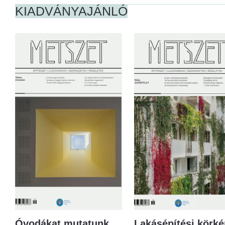
KIADVÁNYAJÁNLÓ
Óvodákat mutatunk
Lakásépítési körké