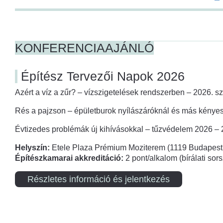
KONFERENCIAAJÁNLÓ
Építész Tervezői Napok 2026
Azért a víz a zűr? – vízszigetelések rendszerben – 2026. s
Rés a pajzson – épületburok nyílászáróknál és más kényes
Évtizedes problémák új kihívásokkal – tűzvédelem 2026 –
Helyszín:
Etele Plaza Prémium Moziterem (1119 Budapest,
Építészkamarai akkreditáció:
2 pont/alkalom (bírálati so
Részletes információ és jelentkezés