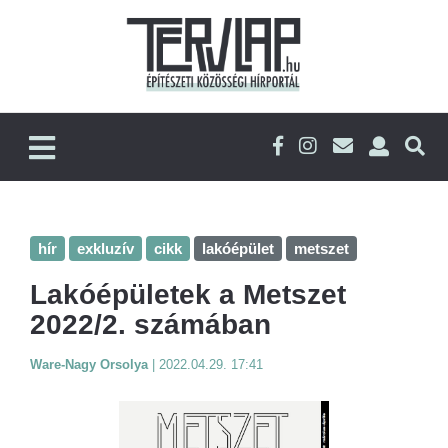
hír
exkluzív
cikk
lakóépület
metszet
Lakóépületek a Metszet
2022/2. számában
Ware-Nagy Orsolya
|
2022.04.29. 17:41