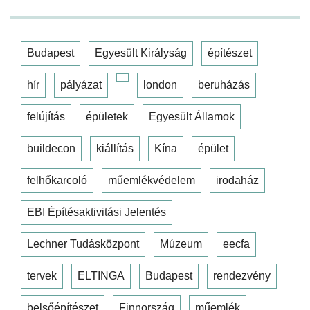
Budapest
Egyesült Királyság
építészet
hír
pályázat
london
beruházás
felújítás
épületek
Egyesült Államok
buildecon
kiállítás
Kína
épület
felhőkarcoló
műemlékvédelem
irodaház
EBI Építésaktivitási Jelentés
Lechner Tudásközpont
Múzeum
eecfa
tervek
ELTINGA
Budapest
rendezvény
belsőépítészet
Finnország
műemlék