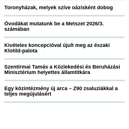
Toronyházak, melyek szíve oázisként dobog
Óvodákat mutatunk be a Metszet 2026/3.
számában
Kivételes koncepcióval újult meg az északi
Klotild-palota
Szentirmai Tamás a Közlekedési és Beruházási
Minisztérium helyettes államtitkára
Egy közintézmény új arca – Z90 zsaluziákkal a
teljes megújulásért