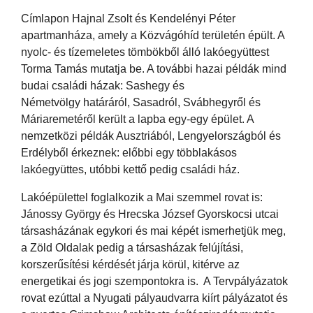
Címlapon Hajnal Zsolt és Kendelényi Péter
apartmanháza, amely a Közvágóhíd területén épült. A
nyolc- és tízemeletes tömbökből álló lakóegyüttest
Torma Tamás mutatja be. A további hazai példák mind
budai családi házak: Sashegy és
Németvölgy határáról, Sasadról, Svábhegyről és
Máriaremetéről került a lapba egy-egy épület. A
nemzetközi példák Ausztriából, Lengyelországból és
Erdélyből érkeznek: előbbi egy többlakásos
lakóegyüttes, utóbbi kettő pedig családi ház.
Lakóépülettel foglalkozik a Mai szemmel rovat is:
Jánossy György és Hrecska József Gyorskocsi utcai
társasházának egykori és mai képét ismerhetjük meg,
a Zöld Oldalak pedig a társasházak felújítási,
korszerűsítési kérdését járja körül, kitérve az
energetikai és jogi szempontokra is. A Tervpályázatok
rovat ezúttal a Nyugati pályaudvarra kiírt pályázatot és