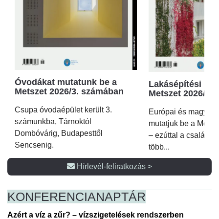
Óvodákat mutatunk be a
Lakásépítési kör
Metszet 2026/3. számában
Metszet 2026/2.
Csupa óvodaépület került 3.
Európai és magyar p
számunkba, Tárnoktól
mutatjuk be a Metsz
Dombóvárig, Budapesttől
– ezúttal a családi 
Sencsenig.
több...
Hírlevél-feliratkozás >
KONFERENCIA
NAPTÁR
Azért a víz a zűr? – vízszigetelések rendszerben