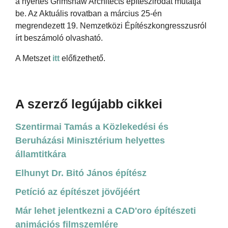
a nyertes Grimshaw Architects építészirodát mutatja
be. Az Aktuális rovatban a március 25-én
megrendezett 19. Nemzetközi Építészkongresszusról
írt beszámoló olvasható.
A Metszet
itt
előfizethető.
A szerző legújabb cikkei
Szentirmai Tamás a Közlekedési és
Beruházási Minisztérium helyettes
államtitkára
Elhunyt Dr. Bitó János építész
Petíció az építészet jövőjéért
Már lehet jelentkezni a CAD'oro építészeti
animációs filmszemlére