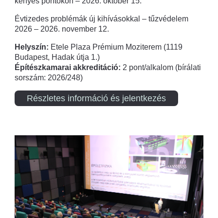
kényes pontokon – 2026. október 15.
Évtizedes problémák új kihívásokkal – tűzvédelem
2026 – 2026. november 12.
Helyszín:
Etele Plaza Prémium Moziterem (1119
Budapest, Hadak útja 1.)
Építészkamarai akkreditáció:
2 pont/alkalom (bírálati
sorszám: 2026/248)
Részletes információ és jelentkezés