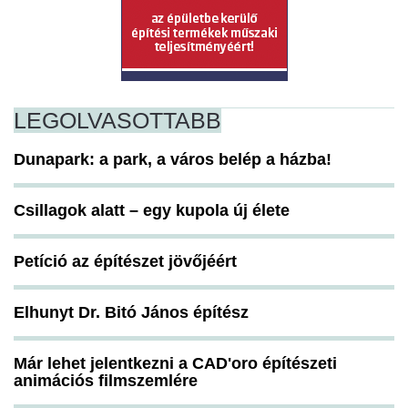
LEGOLVASOTTABB
Dunapark: a park, a város belép a házba!
Csillagok alatt – egy kupola új élete
Petíció az építészet jövőjéért
Elhunyt Dr. Bitó János építész
Már lehet jelentkezni a CAD'oro építészeti
animációs filmszemlére