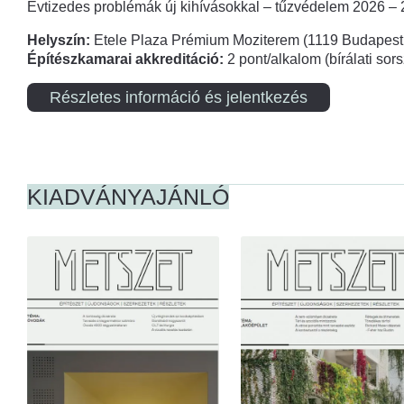
Évtizedes problémák új kihívásokkal – tűzvédelem 2026 –
Helyszín:
Etele Plaza Prémium Moziterem (1119 Budapest,
Építészkamarai akkreditáció:
2 pont/alkalom (bírálati so
Részletes információ és jelentkezés
KIADVÁNYAJÁNLÓ