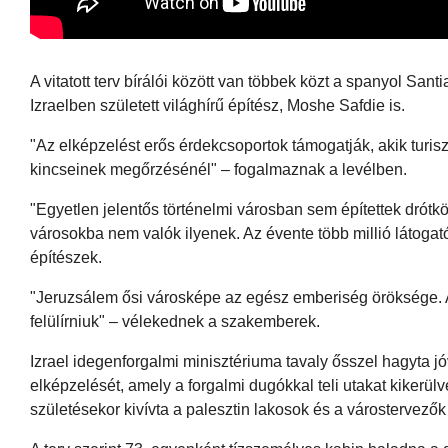
A vitatott terv bírálói között van többek közt a spanyol S
Izraelben született világhírű építész, Moshe Safdie is.
"Az elképzelést erős érdekcsoportok támogatják, akik turiszt
kincseinek megőrzésénél" – fogalmaznak a levélben.
"Egyetlen jelentős történelmi városban sem építettek drótk
városokba nem valók ilyenek. Az évente több millió látoga
építészek.
"Jeruzsálem ősi városképe az egész emberiség öröksége. A 
felülírniuk" – vélekednek a szakemberek.
Izrael idegenforgalmi minisztériuma tavaly ősszel hagyta 
elképzelését, amely a forgalmi dugókkal teli utakat kikerülve
születésekor kivívta a palesztin lakosok és a várostervezők