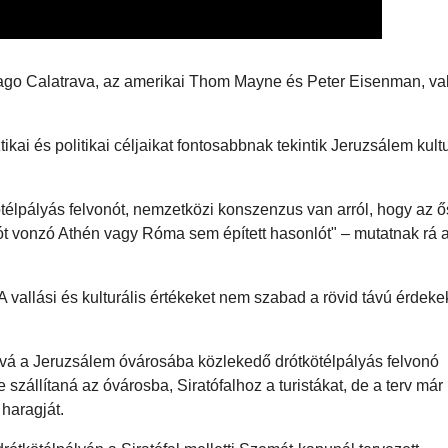
antiago Calatrava, az amerikai Thom Mayne és Peter Eisenman, va
ikai és politikai céljaikat fontosabbnak tekintik Jeruzsálem kultu
ötélpályás felvonót, nemzetközi konszenzus van arról, hogy az ő
tót vonzó Athén vagy Róma sem épített hasonlót" – mutatnak rá 
vallási és kulturális értékeket nem szabad a rövid távú érdek
jóvá a Jeruzsálem óvárosába közlekedő drótkötélpályás felvonó
 szállítaná az óvárosba, Siratófalhoz a turistákat, de a terv már
 haragját.