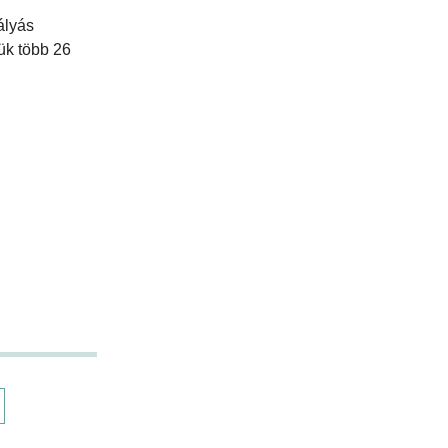
ályás
ük több 26