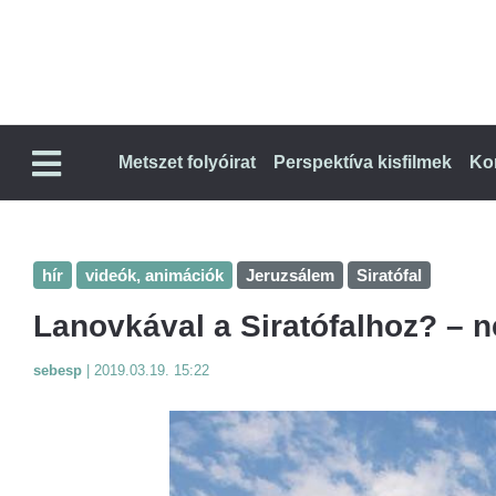
Metszet folyóirat
Perspektíva kisfilmek
Ko
hír
videók, animációk
Jeruzsálem
Siratófal
Lanovkával a Siratófalhoz? – n
sebesp
|
2019.03.19. 15:22