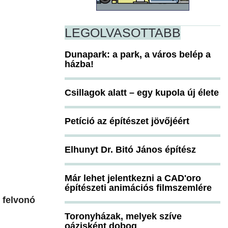
LEGOLVASOTTABB
Dunapark: a park, a város belép a
házba!
Csillagok alatt – egy kupola új élete
Petíció az építészet jövőjéért
Elhunyt Dr. Bitó János építész
Már lehet jelentkezni a CAD'oro
építészeti animációs filmszemlére
 felvonó
Toronyházak, melyek szíve
oázisként dobog