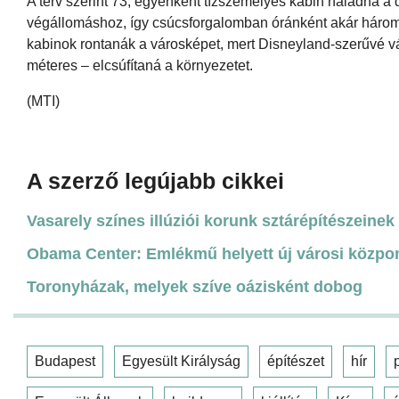
A terv szerint 73, egyenként tízszemélyes kabin haladna a d
végállomáshoz, így csúcsforgalomban óránként akár háromeze
kabinok rontanák a városképet, mert Disneyland-szerűvé vá
méteres – elcsúfítaná a környezetet.
(MTI)
A szerző legújabb cikkei
Vasarely színes illúziói korunk sztárépítészeinek 
Obama Center: Emlékmű helyett új városi közpo
Toronyházak, melyek szíve oázisként dobog
Budapest
Egyesült Királyság
építészet
hír