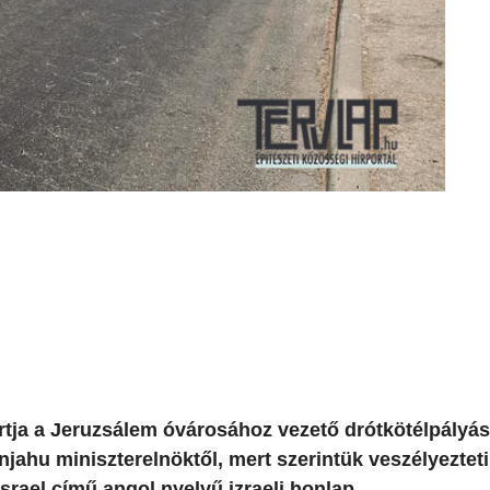
rtja a Jeruzsálem óvárosához vezető drótkötélpályás
njahu miniszterelnöktől, mert szerintük veszélyezteti
srael című angol nyelvű izraeli honlap.