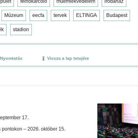
pület
felhőkarcoló
műemlékvédelem
irodaház
Múzeum
eecfa
tervek
ELTINGA
Budapest
ék
stadion
Nyomtatás
Vissza a lap tetejére
zeptember 17.
 pontokon – 2026. október 15.