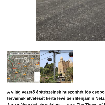
A világ vezető építészeinek huszonhét fős csopo
terveinek elvetését kérte levélben Benjámin Neta
Jeruzsálem ősi városképét – írta a The Times of I