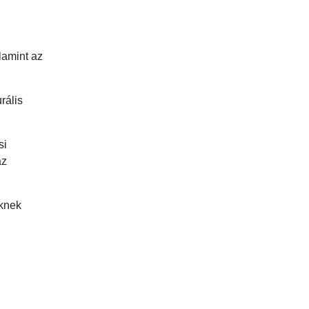
lamint az
rális
si
az
eknek