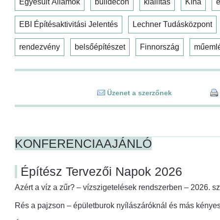
Egyesült Államok
buildecon
kiállítás
Kína
é
EBI Építésaktivitási Jelentés
Lechner Tudásközpont
rendezvény
belsőépítészet
Finnország
műeml
Üzenet a szerzőnek
KONFERENCIAAJÁNLÓ
Építész Tervezői Napok 2026
Azért a víz a zűr? – vízszigetelések rendszerben – 2026. s
Rés a pajzson – épületburok nyílászáróknál és más kényes