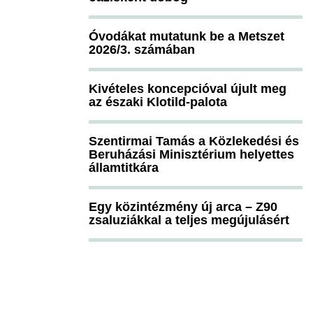
Óvodákat mutatunk be a Metszet
2026/3. számában
Kivételes koncepcióval újult meg
az északi Klotild-palota
Szentirmai Tamás a Közlekedési és
Beruházási Minisztérium helyettes
államtitkára
Egy közintézmény új arca – Z90
zsaluziákkal a teljes megújulásért