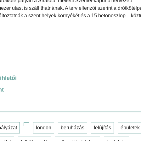
rótkötélpályán a Siratófal melletti Szemét-kapunál tervezett
r utast is szállíthatnának. A terv ellenzői szerint a drótkötélp
ltoztatnák a szent helyek környékét és a 15 betonoszlop – közt
ihletői
nt
pályázat
london
beruházás
felújítás
épületek