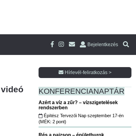
Bejelentkezés
Hírlevél-feliratkozás >
 videó
KONFERENCIA
NAPTÁR
Azért a víz a zűr? – vízszigetelések
rendszerben
Építész Tervezői Nap szeptember 17-én
(MÉK: 2 pont)
Rés a pajzson – épületburok