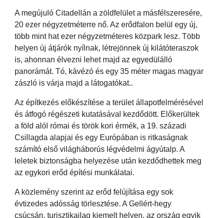
A megújuló Citadellán a zöldfelület a másfélszeresére,
20 ezer négyzetméterre nő. Az erődfalon belül egy új,
több mint hat ezer négyzetméteres közpark lesz. Több
helyen új átjárók nyílnak, létrejönnek új kilátóteraszok
is, ahonnan élvezni lehet majd az egyedülálló
panorámát. Tó, kávézó és egy 35 méter magas magyar
zászló is várja majd a látogatókat..
Az építkezés előkészítése a terület állapotfelmérésével
és átfogó régészeti kutatásával kezdődött. Előkerültek
a föld alól római és török kori érmék, a 19. századi
Csillagda alapjai és egy Európában is ritkaságnak
számító első világháborús légvédelmi ágyútalp. A
leletek biztonságba helyezése után kezdődhettek meg
az egykori erőd építési munkálatai.
A közlemény szerint az erőd felújítása egy sok
évtizedes adósság törlesztése. A Gellért-hegy
csúcsán, turisztikailag kiemelt helyen, az ország egyik