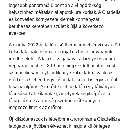
legszebb panorámájú pontján a világörökségi
helyszínhez méltatlan állapotok uralkodtak. A Citadella
és közvetlen környezete kiemelt kormányzati
beruházás keretében születik újjá a következő
években.
A munka 2022-ig tartó első ütemében elvégzik az erőd
külső falainak rekonstrukcióját és belső udvarának
rendbetételét. A falak átvágásával a kiegyezés utáni
népharag fűtötte, 1899-ben megkezdett bontás most
szimbolikusan folytatódik, így szabadabbá válik az
erőd és a Gellért-hegy két oldala között is egyszerűbb
lesz az átjárás. Az erőd keleti oldalán egy látványos
lépcsősort alakítanak ki, amelynek segítségével a
látogatók a Szabadság-szobor felől könnyen
megközelíthetik az erődöt.
Új kilátóteraszok is létrejönnek, ahonnan a Citadellára
látogatók a jövőben élvezhetik majd a különleges