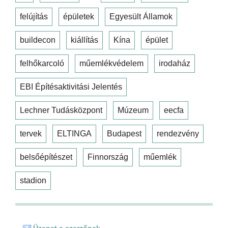
felújítás
épületek
Egyesült Államok
buildecon
kiállítás
Kína
épület
felhőkarcoló
műemlékvédelem
irodaház
EBI Építésaktivitási Jelentés
Lechner Tudásközpont
Múzeum
eecfa
tervek
ELTINGA
Budapest
rendezvény
belsőépítészet
Finnország
műemlék
stadion
Üzenet a szerzőnek