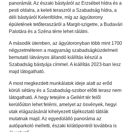
panorámát. Az északi bástyáról az Erzsébet hídra és a
pesti oldalra, a keleti teraszról a Szabadság hídra, a
déli bástyáról Kelenföldre, míg az ágyútorony
épületének tetőteraszáról a Margit-szigetre, a Budavári
Palotára és a Széna térre lehet rálátni.
A második ütemben, az ágyútoronyban több mint 1700
négyzetméteren a magyarság szabadságküzdelmeit
bemutató látványos állandó kiállítás készül a
Szabadság bástyája címmel. A kiállítás 2023-ban lesz
majd látogatható.
A most megkezdett munkálatok ideje alatt az erőd
körüli sétány és a Szabadság-szobor előtti terasz nem
látogatható. A hegy tetejére a Gellért tér felől
kerülőúton lehet felérni, amelyet az ösvények, hegyi
utak elágazásánál kihelyezett tájékoztató táblák
mutatnak majd. Az egyedülálló panoráma az
autóparkoló melletti, északi kilátópontról továbbra is