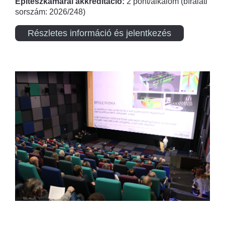
Építészkamarai akkreditáció:
2 pont/alkalom (bírálati
sorszám: 2026/248)
Részletes információ és jelentkezés