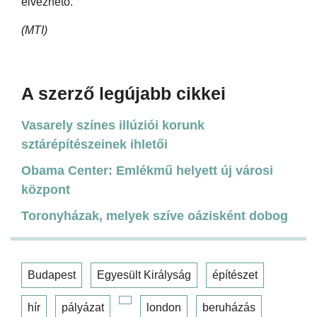
élvezhető.
(MTI)
A szerző legújabb cikkei
Vasarely színes illúziói korunk
sztárépítészeinek ihletői
Obama Center: Emlékmű helyett új városi
központ
Toronyházak, melyek szíve oázisként dobog
Budapest
Egyesült Királyság
építészet
hír
pályázat
london
beruházás