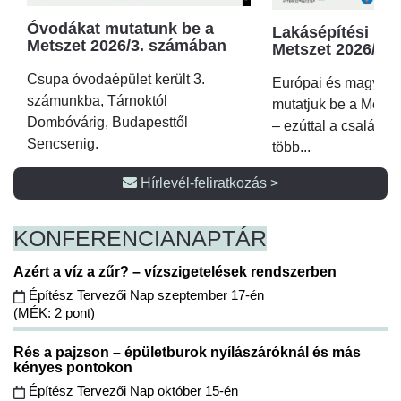
Óvodákat mutatunk be a
Lakásépítési kör
Metszet 2026/3. számában
Metszet 2026/2.
Csupa óvodaépület került 3.
Európai és magyar p
számunkba, Tárnoktól
mutatjuk be a Metsz
Dombóvárig, Budapesttől
– ezúttal a családi 
Sencsenig.
több...
Hírlevél-feliratkozás >
KONFERENCIA
NAPTÁR
Azért a víz a zűr? – vízszigetelések rendszerben
Építész Tervezői Nap szeptember 17-én
(MÉK: 2 pont)
Rés a pajzson – épületburok nyílászáróknál és más
kényes pontokon
Építész Tervezői Nap október 15-én