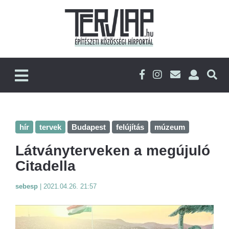
hír
tervek
Budapest
felújítás
múzeum
Látványterveken a megújuló
Citadella
sebesp
|
2021.04.26. 21:57