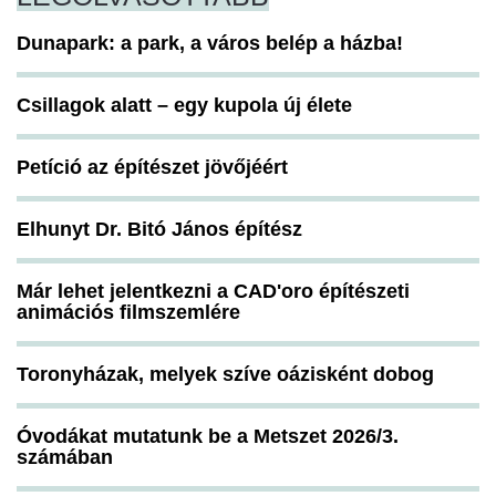
Dunapark: a park, a város belép a házba!
Csillagok alatt – egy kupola új élete
Petíció az építészet jövőjéért
Elhunyt Dr. Bitó János építész
Már lehet jelentkezni a CAD'oro építészeti
animációs filmszemlére
Toronyházak, melyek szíve oázisként dobog
Óvodákat mutatunk be a Metszet 2026/3.
számában