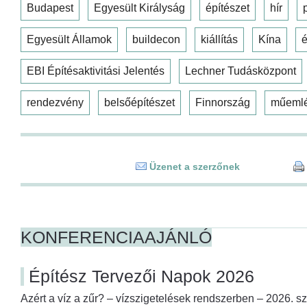
Budapest
Egyesült Királyság
építészet
hír
Egyesült Államok
buildecon
kiállítás
Kína
é
EBI Építésaktivitási Jelentés
Lechner Tudásközpont
rendezvény
belsőépítészet
Finnország
műeml
Üzenet a szerzőnek
KONFERENCIAAJÁNLÓ
Építész Tervezői Napok 2026
Azért a víz a zűr? – vízszigetelések rendszerben – 2026. s