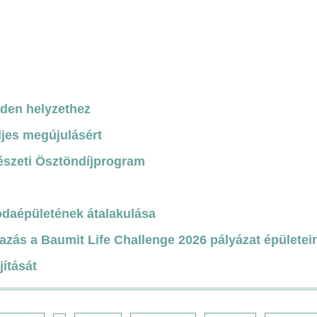
nden helyzethez
ljes megújulásért
észeti Ösztöndíjprogram
odaépületének átalakulása
azás a Baumit Life Challenge 2026 pályázat épületei
jítását