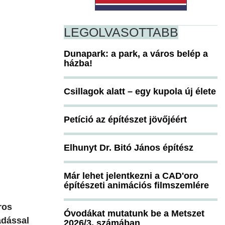
LEGOLVASOTTABB
Dunapark: a park, a város belép a
házba!
Csillagok alatt – egy kupola új élete
Petíció az építészet jövőjéért
Elhunyt Dr. Bitó János építész
Már lehet jelentkezni a CAD'oro
építészeti animációs filmszemlére
ros
Óvodákat mutatunk be a Metszet
adással
2026/3. számában