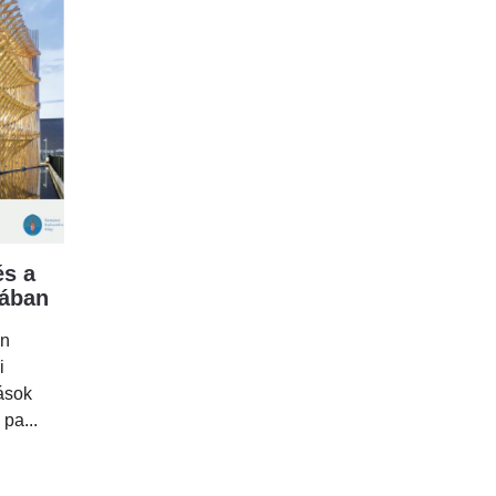
s a
mában
en
i
tások
 pa...