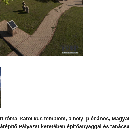
ri római katolikus templom, a helyi plébános, Magya
 Várépítő Pályázat keretében építőanyaggal és tanács