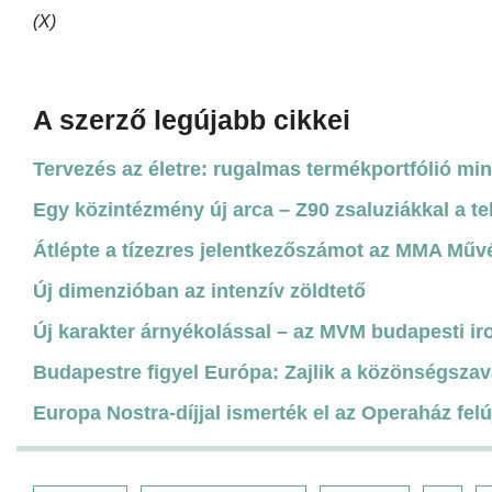
(X)
A szerző legújabb cikkei
Tervezés az életre: rugalmas termékportfólió mi
Egy közintézmény új arca – Z90 zsaluziákkal a te
Átlépte a tízezres jelentkezőszámot az MMA Műv
Új dimenzióban az intenzív zöldtető
Új karakter árnyékolással – az MVM budapesti ir
Budapestre figyel Európa: Zajlik a közönségszav
Europa Nostra-díjjal ismerték el az Operaház felú