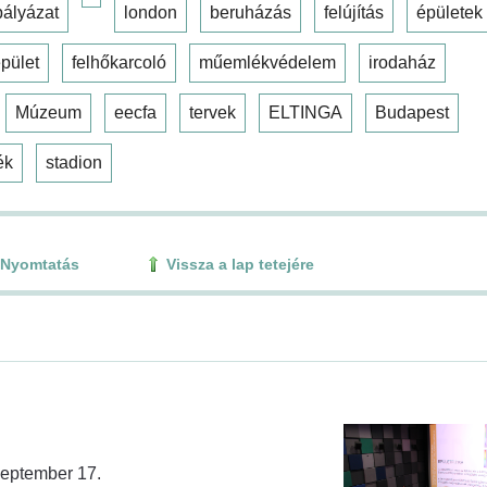
pályázat
london
beruházás
felújítás
épületek
pület
felhőkarcoló
műemlékvédelem
irodaház
Múzeum
eecfa
tervek
ELTINGA
Budapest
ék
stadion
Nyomtatás
Vissza a lap tetejére
zeptember 17.