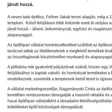
járult hozzá.
A neves tatai építész, Fellner Jakab tervei alapján, még a 
templom. Külső felújításon több évtizede esett át utoljára
járult hozzá – állami, önkormányzati, egyházi és magánszem
alapanyaggal.
Az építőipari vállalat homlokzatfestéket szállított az építke
tanácsot adtak az illetékeseknek a megfelelő termékek kiv
az összefogásnak köszönhetően munkaerő és alapanyagok ré
A plébánia már gyakorlott pályázónak számít, hiszen egy, i
felújításához is kaptak vakoló- és homlokzati termékeket a B
rendelkeznek, szeretnék a templomok belső tereit is újjáv
A vállalat marketingvezetője, Nagymányoki Cintia az építő
keretében rendszeresen támogatják a hasonló oktatási és v
hazai építőipari vállalatként a társadalmi felelősségválla
kötelékeket építő közösségek támogatását.