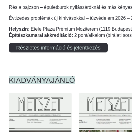
Rés a pajzson – épületburok nyílászáróknál és más kényes
Évtizedes problémák új kihívásokkal – tűzvédelem 2026 –
Helyszín:
Etele Plaza Prémium Moziterem (1119 Budapest,
Építészkamarai akkreditáció:
2 pont/alkalom (bírálati so
Részletes információ és jelentkezés
KIADVÁNYAJÁNLÓ