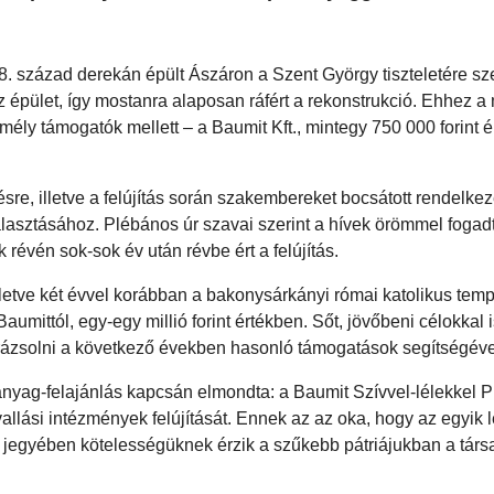
18. század derekán épült Ászáron a Szent György tiszteletére sze
 az épület, így mostanra alaposan ráfért a rekonstrukció. Ehhez
ély támogatók mellett – a Baumit Kft., mintegy 750 000 forint é
zésre, illetve a felújítás során szakembereket bocsátott rendelkez
álasztásához. Plébános úr szavai szerint a hívek örömmel fogad
vén sok-sok év után révbe ért a felújítás.
lletve két évvel korábban a bakonysárkányi római katolikus tem
aumittól, egy-egy millió forint értékben. Sőt, jövőbeni célokkal 
arázsolni a következő években hasonló támogatások segítségéve
anyag-felajánlás kapcsán elmondta: a Baumit Szívvel-lélekkel 
allási intézmények felújítását. Ennek az az oka, hogy az egyik
lás jegyében kötelességüknek érzik a szűkebb pátriájukban a tár