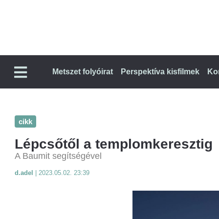
Metszet folyóirat
Perspektíva kisfilmek
Ko
cikk
Lépcsőtől a templomkeresztig
A Baumit segítségével
d.adel
|
2023.05.02. 23:39