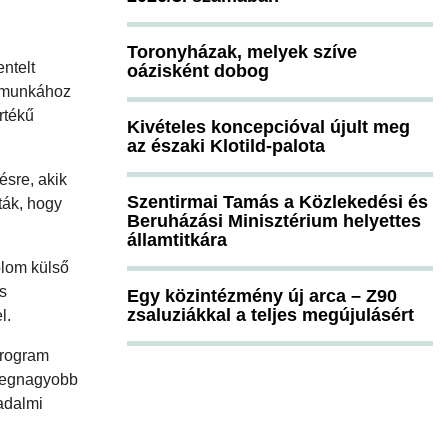
Toronyházak, melyek szíve
ntelt
oázisként dobog
 a munkához
rtékű
Kivételes koncepcióval újult meg
az északi Klotild-palota
ésre, akik
Szentirmai Tamás a Közlekedési és
ták, hogy
Beruházási Minisztérium helyettes
államtitkára
plom külső
is
Egy közintézmény új arca – Z90
zsaluziákkal a teljes megújulásért
l.
Program
 legnagyobb
sadalmi