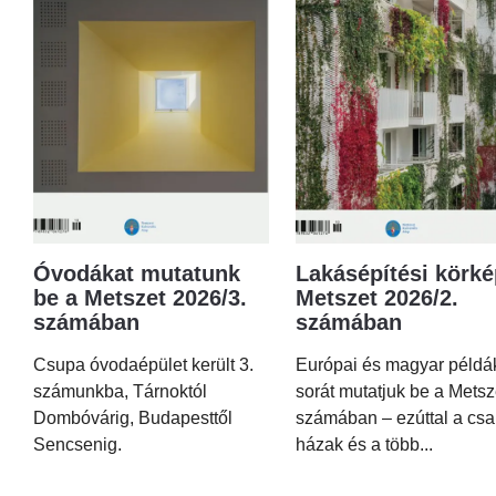
Óvodákat mutatunk
Lakásépítési körké
be a Metszet 2026/3.
Metszet 2026/2.
számában
számában
Csupa óvodaépület került 3.
Európai és magyar példá
számunkba, Tárnoktól
sorát mutatjuk be a Metsz
Dombóvárig, Budapesttől
számában – ezúttal a csa
Sencsenig.
házak és a több...