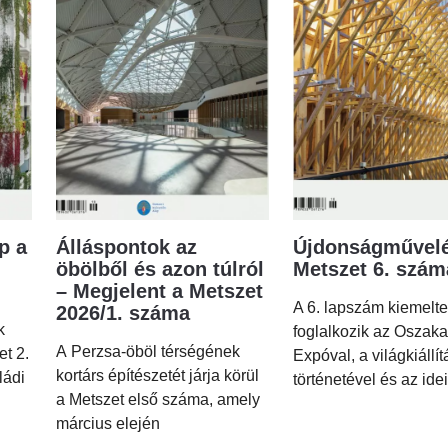
p a
Álláspontok az
Újdonságművelé
öbölből és azon túlról
Metszet 6. szá
– Megjelent a Metszet
A 6. lapszám kiemelt
2026/1. száma
k
foglalkozik az Oszaka
A Perzsa-öböl térségének
et 2.
Expóval, a világkiállí
kortárs építészetét járja körül
ládi
történetével és az idei
a Metszet első száma, amely
március elején