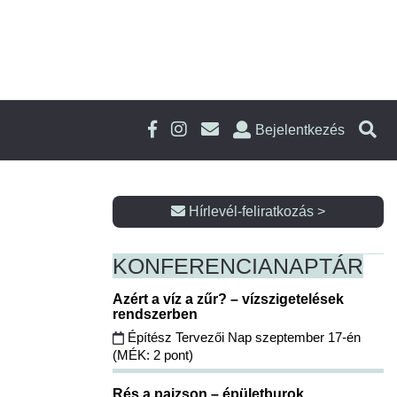
Bejelentkezés
Hírlevél-feliratkozás >
KONFERENCIA
NAPTÁR
Azért a víz a zűr? – vízszigetelések
rendszerben
Építész Tervezői Nap szeptember 17-én
(MÉK: 2 pont)
Rés a pajzson – épületburok