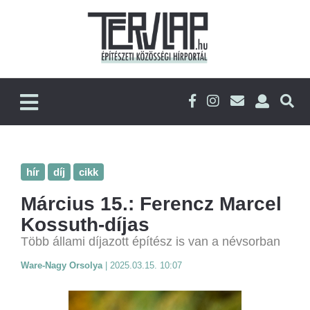
hír
díj
cikk
Március 15.: Ferencz Marcel
Kossuth-díjas
Több állami díjazott építész is van a névsorban
Ware-Nagy Orsolya
|
2025.03.15. 10:07