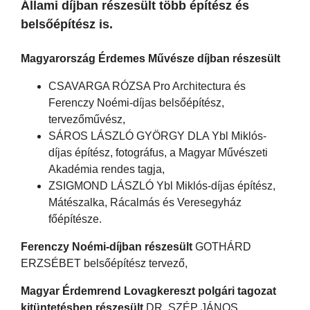
Állami díjban részesült több építész és
belsőépítész is.
Magyarország Érdemes Művésze díjban részesült
CSAVARGA RÓZSA Pro Architectura és
Ferenczy Noémi-díjas belsőépítész,
tervezőművész,
SÁROS LÁSZLÓ GYÖRGY DLA Ybl Miklós-
díjas építész, fotográfus, a Magyar Művészeti
Akadémia rendes tagja,
ZSIGMOND LÁSZLÓ Ybl Miklós-díjas építész,
Mátészalka, Rácalmás és Veresegyház
főépítésze.
Ferenczy Noémi-díjban részesült
GOTHÁRD
ERZSÉBET belsőépítész tervező,
Magyar Érdemrend Lovagkereszt polgári tagozat
kitüntetésben részesült
DR. SZÉP JÁNOS