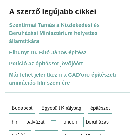
A szerző legújabb cikkei
Szentirmai Tamás a Közlekedési és
Beruházási Minisztérium helyettes
államtitkára
Elhunyt Dr. Bitó János építész
Petíció az építészet jövőjéért
Már lehet jelentkezni a CAD'oro építészeti
animációs filmszemlére
Budapest
Egyesült Királyság
építészet
hír
pályázat
london
beruházás