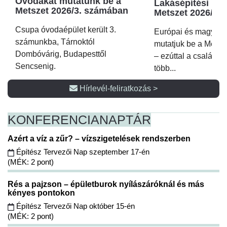
Óvodákat mutatunk be a
Lakásépítési kör
Metszet 2026/3. számában
Metszet 2026/2.
Csupa óvodaépület került 3.
Európai és magyar p
számunkba, Tárnoktól
mutatjuk be a Metsz
Dombóvárig, Budapesttől
– ezúttal a családi 
Sencsenig.
több...
Hírlevél-feliratkozás >
KONFERENCIA
NAPTÁR
Azért a víz a zűr? – vízszigetelések rendszerben
Építész Tervezői Nap szeptember 17-én
(MÉK: 2 pont)
Rés a pajzson – épületburok nyílászáróknál és más
kényes pontokon
Építész Tervezői Nap október 15-én
(MÉK: 2 pont)