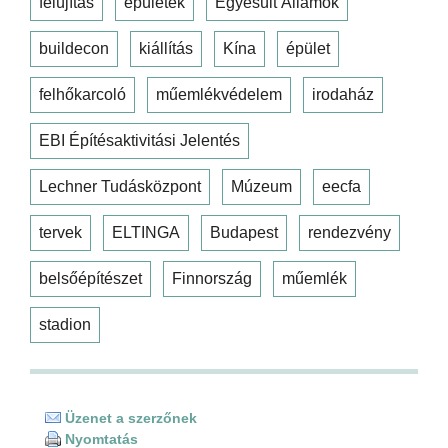
felújítás
épületek
Egyesült Államok
buildecon
kiállítás
Kína
épület
felhőkarcoló
műemlékvédelem
irodaház
EBI Építésaktivitási Jelentés
Lechner Tudásközpont
Múzeum
eecfa
tervek
ELTINGA
Budapest
rendezvény
belsőépítészet
Finnország
műemlék
stadion
Üzenet a szerzőnek
Nyomtatás