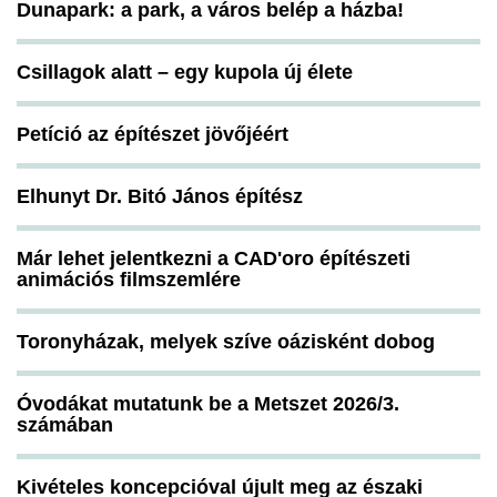
Dunapark: a park, a város belép a házba!
Csillagok alatt – egy kupola új élete
Petíció az építészet jövőjéért
Elhunyt Dr. Bitó János építész
Már lehet jelentkezni a CAD'oro építészeti
animációs filmszemlére
Toronyházak, melyek szíve oázisként dobog
Óvodákat mutatunk be a Metszet 2026/3.
számában
Kivételes koncepcióval újult meg az északi